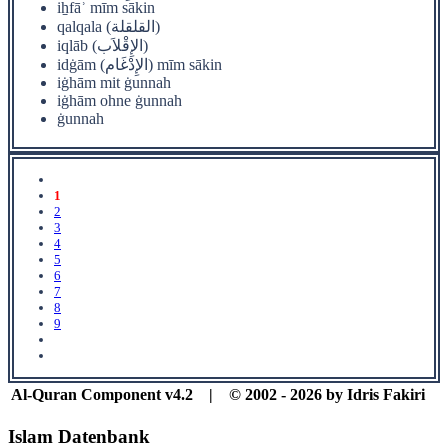
iẖfāʾ mīm sākin
qalqala (القلقلة)
iqlāb (الإِقْلاَب)
idġām (الإِدْغَام) mīm sākin
iġhām mit ġunnah
iġhām ohne ġunnah
ġunnah
1
2
3
4
5
6
7
8
9
Al-Quran Component v4.2 | © 2002 - 2026 by Idris Fakiri
Islam Datenbank