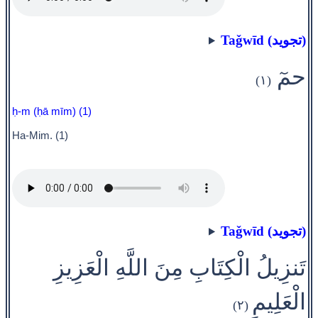
Taǧwīd (تجويد)
حمٓ
(١)
ḥ-m (ḥā mīm) (1)
Ha-Mim. (1)
Taǧwīd (تجويد)
تَنزِيلُ الْكِتَابِ مِنَ اللَّهِ الْعَزِيزِ
الْعَلِيمِ
(٢)