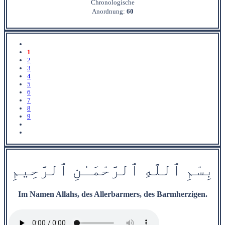
Chronologische
Anordnung:
60
1
2
3
4
5
6
7
8
9
بِسْمِ
ٱ
للَّهِ
ٱ
ل
رَّحْمَ‍
ـٰ
نِ
ٱ
ل‍
‍رَّح‍
ِ‍ي‍
مِ
Im Namen Allahs, des Allerbarmers, des Barmherzigen.