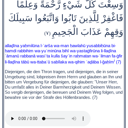
وَسِعْتَ كُلَّ شَيْءٍ رَّحْمَةً وَعِلْمًا
فَاغْفِرْ لِلَّذِينَ تَابُوا وَاتَّبَعُوا سَبِيلَكَ
وَقِهِمْ عَذَابَ الْجَحِيمِ
(٧)
allaḏīna yaḥmilūna l-ʿarša wa-man ḥawlahū yusabbiḥūna bi-
ḥamdi rabbihim wa-yuʾminūna bihī wa-yastaġfirūna li-llaḏīna
ʾāmanū rabbanā wasiʿta kulla šayʾin raḥmatan wa-ʿilman fa-ġfir
i
li-llaḏīna tābū wa-ttabaʿū sabīlaka wa-qihim ʿaḏāba l-ǧaḥīm
(7)
Diejenigen, die den Thron tragen, und diejenigen, die in seiner
Umgebung sind, lobpreisen ihren Herrn und glauben an Ihn und
bitten um Vergebung für diejenigen, die glauben: "Unser Herr,
Du umfaßt alles in Deiner Barmherzigkeit und Deinem Wissen.
So vergib denjenigen, die bereuen und Deinem Weg folgen, und
bewahre sie vor der Strafe des Höllenbrandes. (7)