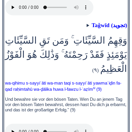
Taǧwīd (تجويد)
وَقِهِمُ السَّيِّئَاتِ ۚ وَمَن تَقِ السَّيِّئَاتِ
يَوْمَئِذٍ فَقَدْ رَحِمْتَهُ ۚ وَذَٰلِكَ هُوَ الْفَوْزُ
الْعَظِيمُ
(٩)
wa-qihimu s-sayyiʾāti wa-man taqi s-sayyiʾāti yawmaʾiḏin fa-
u
qad raḥimtahū wa-ḏālika huwa l-fawzu l-ʿaẓīm
(9)
Und bewahre sie vor den bösen Taten. Wen Du an jenem Tag
vor den bösen Taten bewahrst, dessen hast Du dich ja erbarmt,
und das ist der großartige Erfolg." (9)