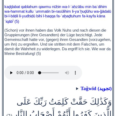
kaḏḏabat qablahum qawmu nūḥin wa-l-ʾaḥzābu min baʿdihim
wa-hammat kullu ʾummatin bi-rasūlihim li-yaʾḫuḏūhu wa-ǧādalū
bi-l-bāṭili li-yudḥiḍū bihi l-ḥaqqa fa-ʾaḫaḏtuhum fa-kayfa kāna
i
ʿiqāb
(5)
(Schon) vor ihnen haben das Volk Nuhs und nach diesen die
Gruppierungen (ihre Gesandten) der Lüge bezichtigt. Jede
Gemeinschaft hatte vor, (gegen) ihren Gesandten (vorzugehen,
um ihn) zu ergreifen. Und sie stritten mit dem Falschen, um
damit die Wahrheit zu widerlegen. Da ergriff Ich sie. Wie war da
Meine Bestrafung! (5)
Taǧwīd (تجويد)
وَكَذَٰلِكَ حَقَّتْ كَلِمَتُ رَبِّكَ عَلَى
الَّذِينَ كَفَرُوا أَنَّهُمْ أَصْحَابُ النَّارِ
(٦)