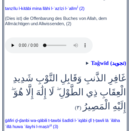
i
tanzīlu l-kitābi mina llāhi l-ʿazīzi l-ʿalīm
(2)
(Dies ist) die Offenbarung des Buches von Allah, dem
Allmächtigen und Allwissenden, (2)
Taǧwīd (تجويد)
غَافِرِ الذَّنبِ وَقَابِلِ التَّوْبِ شَدِيدِ
الْعِقَابِ ذِي الطَّوْلِ ۖ لَا إِلَٰهَ إِلَّا هُوَ ۖ
إِلَيْهِ الْمَصِيرُ
(٣)
ġāfiri ḏ-ḏanbi wa-qābili t-tawbi šadīdi l-ʿiqābi ḏĭ ṭ-ṭawli lā ʾilāha
u
ʾillā huwa ʾilayhi l-maṣīr
(3)