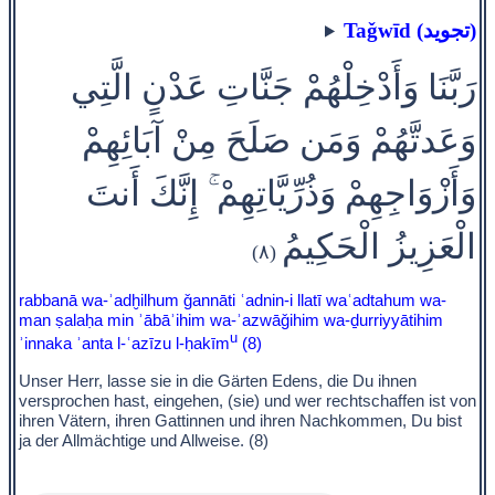
Taǧwīd (تجويد)
رَبَّنَا وَأَدْخِلْهُمْ جَنَّاتِ عَدْنٍ الَّتِي
وَعَدتَّهُمْ وَمَن صَلَحَ مِنْ آبَائِهِمْ
وَأَزْوَاجِهِمْ وَذُرِّيَّاتِهِمْ ۚ إِنَّكَ أَنتَ
الْعَزِيزُ الْحَكِيمُ
(٨)
rabbanā wa-ʾadḫilhum ǧannāti ʿadnin-i llatī waʿadtahum wa-
man ṣalaḥa min ʾābāʾihim wa-ʾazwāǧihim wa-ḏurriyyātihim
u
ʾinnaka ʾanta l-ʿazīzu l-ḥakīm
(8)
Unser Herr, lasse sie in die Gärten Edens, die Du ihnen
versprochen hast, eingehen, (sie) und wer rechtschaffen ist von
ihren Vätern, ihren Gattinnen und ihren Nachkommen, Du bist
ja der Allmächtige und Allweise. (8)