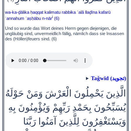
wa-ka-ḏālika ḥaqqat kalimatu rabbika ʿală llaḏīna kafarū
i
ʾannahum ʾaṣḥābu n-nār
(6)
Und so wurde das Wort deines Herrn gegen diejenigen, die
ungläubig sind, unvermeidlich fällig, nämlich dass sie Insassen
des (Höllen)feuers sind. (6)
Taǧwīd (تجويد)
الَّذِينَ يَحْمِلُونَ الْعَرْشَ وَمَنْ حَوْلَهُ
يُسَبِّحُونَ بِحَمْدِ رَبِّهِمْ وَيُؤْمِنُونَ بِهِ
وَيَسْتَغْفِرُونَ لِلَّذِينَ آمَنُوا رَبَّنَا