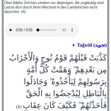
Über Allahs Zeichen streiten nur diejenigen, die ungläubig sind.
Lasse dich durch ihren Wechsel in den Landstrichen nicht
täuschen. (4)
Taǧwīd (تجويد)
كَذَّبَتْ قَبْلَهُمْ قَوْمُ نُوحٍ وَالْأَحْزَابُ
مِن بَعْدِهِمْ ۖ وَهَمَّتْ كُلُّ أُمَّةٍ
بِرَسُولِهِمْ لِيَأْخُذُوهُ ۖ وَجَادَلُوا
بِالْبَاطِلِ لِيُدْحِضُوا بِهِ الْحَقَّ
فَأَخَذْتُهُمْ ۖ فَكَيْفَ كَانَ عِقَابِ
(٥)