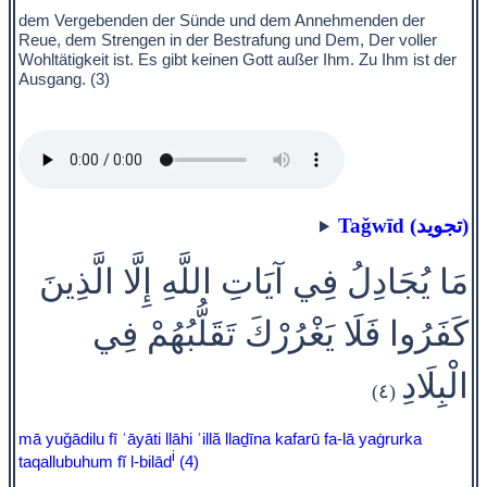
dem Vergebenden der Sünde und dem Annehmenden der
Reue, dem Strengen in der Bestrafung und Dem, Der voller
Wohltätigkeit ist. Es gibt keinen Gott außer Ihm. Zu Ihm ist der
Ausgang. (3)
Taǧwīd (تجويد)
مَا يُجَادِلُ فِي آيَاتِ اللَّهِ إِلَّا الَّذِينَ
كَفَرُوا فَلَا يَغْرُرْكَ تَقَلُّبُهُمْ فِي
الْبِلَادِ
(٤)
mā yuǧādilu fī ʾāyāti llāhi ʾillă llaḏīna kafarū fa-lā yaġrurka
i
taqallubuhum fĭ l-bilād
(4)