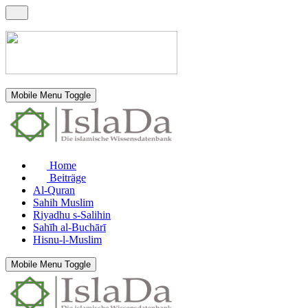
Mobile Menu Toggle
Home
Beiträge
Al-Quran
Sahih Muslim
Riyadhu s-Salihin
Sahīh al-Buchārī
Hisnu-l-Muslim
Mobile Menu Toggle