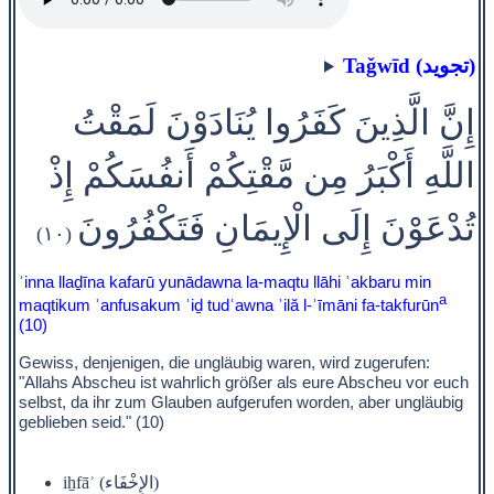
Taǧwīd (تجويد)
إِنَّ الَّذِينَ كَفَرُوا يُنَادَوْنَ لَمَقْتُ
اللَّهِ أَكْبَرُ مِن مَّقْتِكُمْ أَنفُسَكُمْ إِذْ
تُدْعَوْنَ إِلَى الْإِيمَانِ فَتَكْفُرُونَ
(١٠)
ʾinna llaḏīna kafarū yunādawna la-maqtu llāhi ʾakbaru min
a
maqtikum ʾanfusakum ʾiḏ tudʿawna ʾilă l-ʾīmāni fa-takfurūn
(10)
Gewiss, denjenigen, die ungläubig waren, wird zugerufen:
"Allahs Abscheu ist wahrlich größer als eure Abscheu vor euch
selbst, da ihr zum Glauben aufgerufen worden, aber ungläubig
geblieben seid." (10)
iẖfāʾ (الإِخْفَاء)