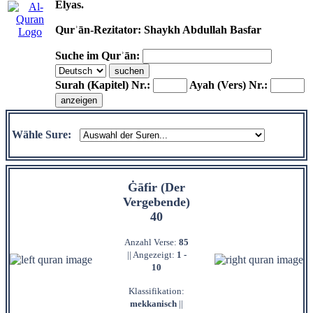
Elyas.
Qurʾān-Rezitator: Shaykh Abdullah Basfar
Suche im Qurʾān:
Surah (Kapitel) Nr.:
Ayah (Vers) Nr.:
Wähle Sure:
Ġāfir (Der
Vergebende)
40
Anzahl Verse:
85
|| Angezeigt:
1 -
10
Klassifikation:
mekkanisch
||