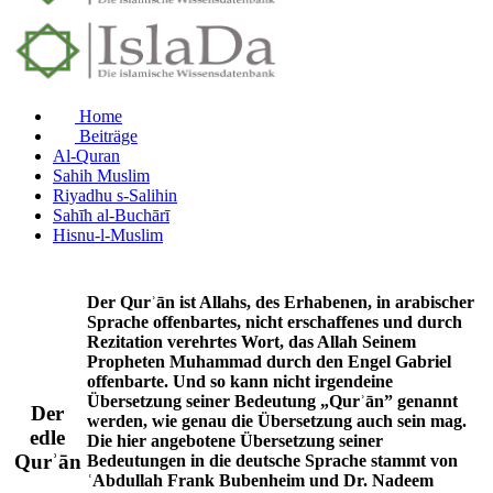
Home
Beiträge
Al-Quran
Sahih Muslim
Riyadhu s-Salihin
Sahīh al-Buchārī
Hisnu-l-Muslim
Der Qurʾān ist Allahs, des Erhabenen, in arabischer
Sprache offenbartes, nicht erschaffenes und durch
Rezitation verehrtes Wort, das Allah Seinem
Propheten Muhammad durch den Engel Gabriel
offenbarte. Und so kann nicht irgendeine
Übersetzung seiner Bedeutung „Qurʾān” genannt
Der
werden, wie genau die Übersetzung auch sein mag.
edle
Die hier angebotene Übersetzung seiner
Qurʾān
Bedeutungen in die deutsche Sprache stammt von
ʿAbdullah Frank Bubenheim und Dr. Nadeem