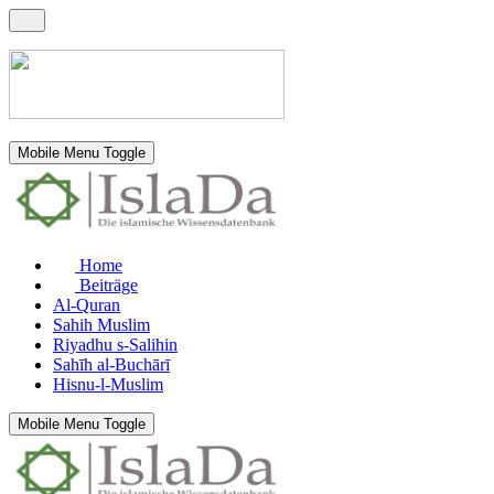
Mobile Menu Toggle
Home
Beiträge
Al-Quran
Sahih Muslim
Riyadhu s-Salihin
Sahīh al-Buchārī
Hisnu-l-Muslim
Mobile Menu Toggle