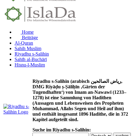
Home
Beiträge
Al-Quran
Sahih Muslim
Riyadhu s-Salihin
Sahīh al-Buchārī
Hisnu-l-Muslim
Riyadhu s-Salihin (arabisch رياض الصالحين,
DMG Riyāḍu ṣ-Ṣāliḥīn ‚Gärten der
Tugendhaften‘) von Imam an-Nawawī (1233–
1278) ist eine Sammlung von Hadithen
(Aussagen und Lebensweisen des Propheten
Muhammad, Allahs Segen und Heil auf ihm)
und enthält insgesamt 1896 Hadithe, die in 372
Kapitel aufgeteilt sind.
Suche im Riyadhu s-Salihin: