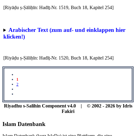
[Riyāḍu ṣ-Ṣāliḥīn: Hadīṯ-Nr. 1519, Buch 18, Kapitel 254]
Arabischer Text (zum auf- und einklappen hier
klicken!)
[Riyāḍu ṣ-Ṣāliḥīn: Hadīṯ-Nr. 1520, Buch 18, Kapitel 254]
1
2
Riyadhu s-Salihin Component v4.0 | © 2002 - 2026 by Idris
Fakiri
Islam Datenbank
Islam Datenbank (kurz IslaDa) ist eine Plattform, die eine