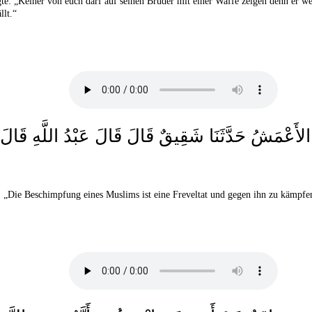
gte: „Keiner von euch darf auf seinen Bruder mit einer Waffe zeigen denn er we
llt.“
ثَنَا الأَعْمَشُ حَدَّثَنَا شَقِيقٌ قَالَ قَالَ عَبْدُ اللّ
e: „Die Beschimpfung eines Muslims ist eine Freveltat und gegen ihn zu kämpfe