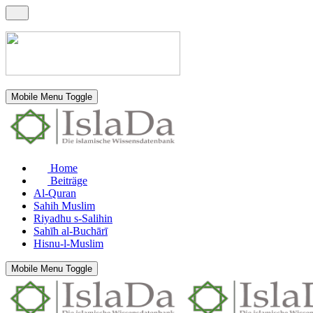
Mobile Menu Toggle
Home
Beiträge
Al-Quran
Sahih Muslim
Riyadhu s-Salihin
Sahīh al-Buchārī
Hisnu-l-Muslim
Mobile Menu Toggle