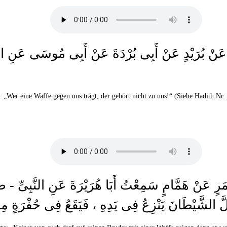
 أُسَامَةَ عَنْ بُرَيْدٍ عَنْ أَبِى بُرْدَةَ عَنْ أَبِى مُوس
: „Wer eine Waffe gegen uns trägt, der gehört nicht zu uns!“ (Siehe Hadith Nr
نْ مَعْمَرٍ عَنْ هَمَّامٍ سَمِعْتُ أَبَا هُرَيْرَةَ عَنِ الن
ى لَعَلَّ الشَّيْطَانَ يَنْزِعُ فِى يَدِهِ ، فَيَقَعُ فِى حُفْرَة