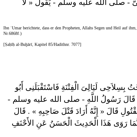
ِعَ النَّبِىَّ - صلى الله عليه وسلم - يَقُولُ « لاَ
Ibn ʿUmar berichtete, dass er den Propheten, Allahs Segen und Heil auf ihm
Nr.6868f.)
[Ṣaḥīḥ al-Buḫārī, Kapitel 85/Hadithnr. 7077]
تُ بِسِلاَحِى لَيَالِىَ الْفِتْنَةِ فَاسْتَقْبَلَنِى أَبُو
 . قَالَ قَالَ رَسُولُ اللَّهِ - صلى الله عليه وسلم
« ْتُولِ قَالَ « إِنَّهُ أَرَادَ قَتْلَ صَاحِبِهِ » . قَالَ
َ إِنَّمَا رَوَى هَذَا الْحَدِيثَ الْحَسَنُ عَنِ الأَحْنَفِ