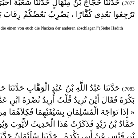
حَدَّثَنَا حَجَّاجُ بْنُ مِنْهَالٍ حَدَّثَنَا شُعْبَةُ 
7077.)
تَرْجِعُوا بَعْدِى كُفَّارًا ، يَضْرِبُ بَعْضُكُمْ رِقَ » .
m die einen von euch die Nacken der anderen abschlagen!“(Siehe Hadith
حَدَّثَنَا عَبْدُ اللَّهِ بْنُ عَبْدِ الْوَهَّابِ حَدَّثَن
7083.)
بَكْرَةَ فَقَالَ أَيْنَ تُرِيدُ قُلْتُ أُرِيدُ نُصْر -
إِذَا تَوَاجَهَ الْمُسْلِمَانِ بِسَيْفَيْهِمَا فَكِلاَهُمَا مِنْ 
حَمَّادُ بْنُ زَيْدٍ فَذَكَرْتُ هَذَا الْحَدِيثَ لأَيُّوبَ وَيُو
بْنِ قَيْسٍ عَنْ أَبِى بَكْرَةَ . حَدَّثَنَا سُلَيْمَانُ حَدَّثَ .