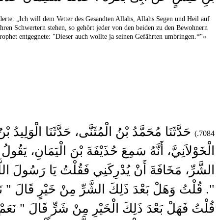
erte: „Ich will dem Vetter des Gesandten Allahs, Allahs Segen und Heil auf
ihren Schwertern stehen, so gehört jeder von den beiden zu den Bewohnern
rophet entgegnete: "Dieser auch wollte ja seinen Gefährten umbringen.*"«
حَدَّثَنَا مُحَمَّدُ بْنُ الْمُثَنَّى، حَدَّثَنَا الْوَلِيدُ ب
7084.)
الْخَوْلاَنِيَّ، أَنَّهُ سَمِعَ حُذَيْفَةَ بْنَ الْيَمَانِ،
الشَّرِّ، مَخَافَةَ أَنْ يُدْرِكَنِي فَقُلْتُ يَا رَسُولَ اللَّهِ إ
‏"‏‏.‏ قُلْتُ وَهَلْ بَعْدَ ذَلِكَ الشَّرِّ مِنْ خَيْرٍ قَالَ ‏"‏ نَ
قُلْتُ فَهَلْ بَعْدَ ذَلِكَ الْخَيْرِ مِنْ شَرٍّ قَالَ ‏"‏ نَعَمْ،