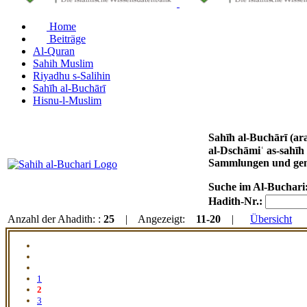
Home
Beiträge
Al-Quran
Sahih Muslim
Riyadhu s-Salihin
Sahīh al-Buchārī
Hisnu-l-Muslim
Sahīh al-Buchārī (arabisch صحيح البخاري, DMG Ṣaḥīḥ al-Buḫārī) von Imam Muḥammad ibn Ismāʿīl al-Buchārī (gest.
al-Dschāmiʿ as-sahīh / الجامع الصحيح / al-Ǧāmiʿ aṣ-ṣaḥīḥ / ‚Das umfassende Gesunde‘. Das Werk steht an erster Stelle der kanonischen sechs
Sammlungen und genie
Suche im Al-Buchari
Hadith-Nr.:
Anzahl der Ahadith: :
25
| Angezeigt:
11-20
|
Übersicht
1
2
3