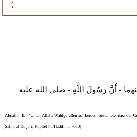
الله عنهما - أَنَّ رَسُولَ اللَّهِ - صلى الله عليه
ʿAbdallāh Ibn ʿUmar, Allahs Wohlgefallen auf beiden, berichtete, dass der G
[Ṣaḥīḥ al-Buḫārī, Kapitel 85/Hadithnr. 7070]