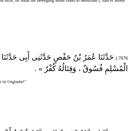
iß nicht, ob Satan die Bewegung seiner Hand so beeinflußt (, dass er seinen
حَدَّثَنَا عُمَرُ بْنُ حَفْصٍ حَدَّثَنِى أَبِى حَدَّ
7076.)
الْمُسْلِمِ فُسُوقٌ ، وَقِتَالُهُ كُفْرٌ » .
n ist Unglaube!“