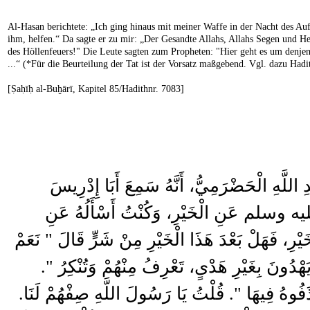
Al-Hasan berichtete: „Ich ging hinaus mit meiner Waffe in der Nacht des Auf
ihm, helfen.“ Da sagte er zu mir: „Der Gesandte Allahs, Allahs Segen und 
des Höllenfeuers!" Die Leute sagten zum Propheten: "Hier geht es um denjen
...“ (*Für die Beurteilung der Tat ist der Vorsatz maßgebend. Vgl. dazu Had
[Ṣaḥīḥ al-Buḫārī, Kapitel 85/Hadithnr. 7083]
دِ اللَّهِ الْحَضْرَمِيُّ، أَنَّهُ سَمِعَ أَبَا إِدْرِيسَ
 عليه وسلم عَنِ الْخَيْرِ، وَكُنْتُ أَسْأَلُهُ عَنِ
خَيْرِ، فَهَلْ بَعْدَ هَذَا الْخَيْرِ مِنْ شَرٍّ قَالَ ‏"‏ نَعَمْ
هْدُونَ بِغَيْرِ هَدْىٍ، تَعْرِفُ مِنْهُمْ وَتُنْكِرُ ‏"‏‏.‏
ُوهُ فِيهَا ‏"‏‏.‏ قُلْتُ يَا رَسُولَ اللَّهِ صِفْهُمْ لَنَا‏.‏