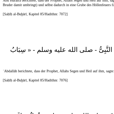
Abū Huraira berichtete, dass der Prophet, Allahs Segen und Heil auf ihm, sa
Bruder damit umbringt) und selbst dadurch in eine Grube des Höllenfeuers fä
[Ṣaḥīḥ al-Buḫārī, Kapitel 85/Hadithnr. 7072]
َهِ قَالَ النَّبِىُّ - صلى الله عليه وسلم - « سِبَابُ
ʿAbdallāh berichtete, dass der Prophet, Allahs Segen und Heil auf ihm, sagt
[Ṣaḥīḥ al-Buḫārī, Kapitel 85/Hadithnr. 7076]