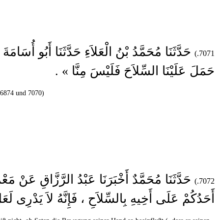
حَدَّثَنَا مُحَمَّدُ بْنُ الْعَلاَءِ حَدَّثَنَا أَبُو
7071.)
حَمَلَ عَلَيْنَا السِّلاَحَ فَلَيْسَ مِنَّا » .
. 6874 und 7070)
حَدَّثَنَا مُحَمَّدٌ أَخْبَرَنَا عَبْدُ الرَّزَّاقِ عَ
7072.)
أَحَدُكُمْ عَلَى أَخِيهِ بِالسِّلاَحِ ، فَإِنَّهُ لاَ يَدْرِ » .