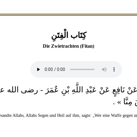
كِتَاب الْفِتَنِ
Die Zwietrachten (Fitan)
َالِكٌ عَنْ نَافِعٍ عَنْ عَبْدِ اللَّهِ بْنِ عُمَرَ - رضى 
ْسَ مِنَّا
esandte Allahs, Allahs Segen und Heil auf ihm, sagte: „Wer eine Waffe gegen un