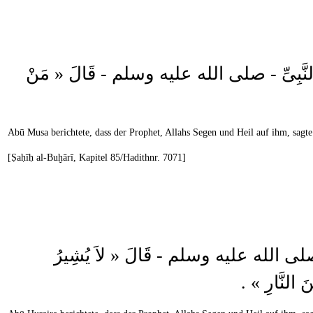
َى عَنِ النَّبِىِّ - صلى الله عليه وسلم - قَالَ « مَنْ
Abū Musa berichtete, dass der Prophet, Allahs Segen und Heil auf ihm, sagte
[Ṣaḥīḥ al-Buḫārī, Kapitel 85/Hadithnr. 7071]
َّبِىِّ - صلى الله عليه وسلم - قَالَ « لاَ يُشِيرُ
ٍ مِنَ النَّارِ