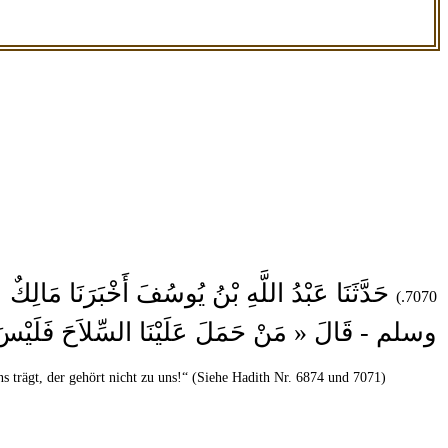
حَدَّثَنَا عَبْدُ اللَّهِ بْنُ يُوسُفَ أَخْبَرَنَا م
7070.)
وسلم - قَالَ « مَنْ حَمَلَ عَلَيْنَا السِّلاَحَ فَلَي » .
s trägt, der gehört nicht zu uns!“ (Siehe Hadith Nr. 6874 und 7071)