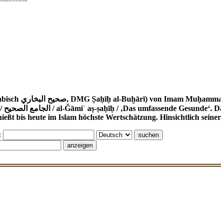
 870). Der korrekte Werktitel ist
 Hadith-
ßt bis heute im Islam höchste Wertschätzung. Hinsichtlich seiner 
: