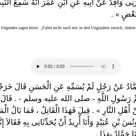
أَخْبَرَنِى وَاقِدٌ عَنْ أَبِيهِ عَنِ ابْنِ عُمَرَ أَنَّهُ سَم
ابَ بَعْضٍ
, folgendes sagen hörte: „Fallet nicht nach mir in den Unglauben zurück, inde
َا حَمَّادٌ عَنْ رَجُلٍ لَمْ يُسَمِّهِ عَنِ الْحَسَنِ قَالَ خَرَجْ
َةَ ابْنِ عَمِّ رَسُولِ اللَّهِ - صلى الله عليه وسلم -
أَهْلِ النَّارِ » . قِيلَ فَهَذَا الْقَاتِلُ ، فَمَا بَالُ الْمَق
نُسَ بْنِ عُبَيْدٍ وَأَنَا أُرِيدُ أَنْ يُحَدِّثَانِى بِهِ فَقَالا
نَا حَمَّادٌ بِهَذَا