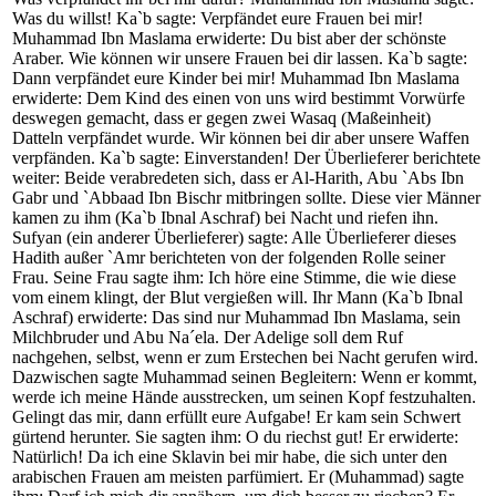
Was du willst! Ka`b sagte: Verpfändet eure Frauen bei mir!
Muhammad Ibn Maslama erwiderte: Du bist aber der schönste
Araber. Wie können wir unsere Frauen bei dir lassen. Ka`b sagte:
Dann verpfändet eure Kinder bei mir! Muhammad Ibn Maslama
erwiderte: Dem Kind des einen von uns wird bestimmt Vorwürfe
deswegen gemacht, dass er gegen zwei Wasaq (Maßeinheit)
Datteln verpfändet wurde. Wir können bei dir aber unsere Waffen
verpfänden. Ka`b sagte: Einverstanden! Der Überlieferer berichtete
weiter: Beide verabredeten sich, dass er Al-Harith, Abu `Abs Ibn
Gabr und `Abbaad Ibn Bischr mitbringen sollte. Diese vier Männer
kamen zu ihm (Ka`b Ibnal Aschraf) bei Nacht und riefen ihn.
Sufyan (ein anderer Überlieferer) sagte: Alle Überlieferer dieses
Hadith außer `Amr berichteten von der folgenden Rolle seiner
Frau. Seine Frau sagte ihm: Ich höre eine Stimme, die wie diese
vom einem klingt, der Blut vergießen will. Ihr Mann (Ka`b Ibnal
Aschraf) erwiderte: Das sind nur Muhammad Ibn Maslama, sein
Milchbruder und Abu Na´ela. Der Adelige soll dem Ruf
nachgehen, selbst, wenn er zum Erstechen bei Nacht gerufen wird.
Dazwischen sagte Muhammad seinen Begleitern: Wenn er kommt,
werde ich meine Hände ausstrecken, um seinen Kopf festzuhalten.
Gelingt das mir, dann erfüllt eure Aufgabe! Er kam sein Schwert
gürtend herunter. Sie sagten ihm: O du riechst gut! Er erwiderte:
Natürlich! Da ich eine Sklavin bei mir habe, die sich unter den
arabischen Frauen am meisten parfümiert. Er (Muhammad) sagte