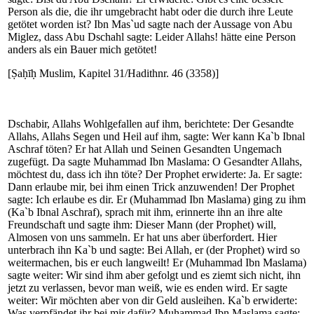
Person als die, die ihr umgebracht habt oder die durch ihre Leute
getötet worden ist? Ibn Mas`ud sagte nach der Aussage von Abu
Miglez, dass Abu Dschahl sagte: Leider Allahs! hätte eine Person
anders als ein Bauer mich getötet!
[Ṣaḥīḥ Muslim, Kapitel 31/Hadithnr. 46 (3358)]
Dschabir, Allahs Wohlgefallen auf ihm, berichtete: Der Gesandte
Allahs, Allahs Segen und Heil auf ihm, sagte: Wer kann Ka`b Ibnal
Aschraf töten? Er hat Allah und Seinen Gesandten Ungemach
zugefügt. Da sagte Muhammad Ibn Maslama: O Gesandter Allahs,
möchtest du, dass ich ihn töte? Der Prophet erwiderte: Ja. Er sagte:
Dann erlaube mir, bei ihm einen Trick anzuwenden! Der Prophet
sagte: Ich erlaube es dir. Er (Muhammad Ibn Maslama) ging zu ihm
(Ka`b Ibnal Aschraf), sprach mit ihm, erinnerte ihn an ihre alte
Freundschaft und sagte ihm: Dieser Mann (der Prophet) will,
Almosen von uns sammeln. Er hat uns aber überfordert. Hier
unterbrach ihn Ka`b und sagte: Bei Allah, er (der Prophet) wird so
weitermachen, bis er euch langweilt! Er (Muhammad Ibn Maslama)
sagte weiter: Wir sind ihm aber gefolgt und es ziemt sich nicht, ihn
jetzt zu verlassen, bevor man weiß, wie es enden wird. Er sagte
weiter: Wir möchten aber von dir Geld ausleihen. Ka`b erwiderte:
Was verpfändet ihr bei mir dafür? Muhammad Ibn Maslama sagte: