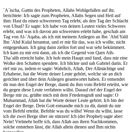
`A´ischa, Gattin des Propheten, Allahs Wohlgefallen auf ihr,
berichtete: Ich sagte zum Propheten, Allahs Segen und Heil auf
ihm: Hast du einen schwereren Tag erlebt, als den Tag der Schlacht
von Uhud? Er sagte: Ich habe von deinen Leuten vieles Schweres
erlebt, und was ich davon am schwersten erlebt habe, geschah am
Tag von Al-`Aqaba, als ich mit meinem Anliegen an Ibn `Abd Yalil
Ibn `Abd Kulal herantrat, und er mir für das, was ich wollte, nicht
entgegenkam. Ich ging dann ziellos fort und war sehr bekümmert.
Ich kam zu mir erst dann, als ich die Gegend von Qarn Ath-
Tha`alib erreicht habe. Ich hob mein Haupt und fand, dass mir eine
Wolke den Schatten spendete. Ich blickte und sah Gabriel darin. Er
rief mir zu, indem er sagte: Wahrlich, Allah, Der Allmächtige und
Erhabene, hat die Worte deiner Leute gehört, welche sie an dich
gerichtet und über dein Anliegen geantwortet haben. Er entsendet
dir nun den Engel der Berge, damit du ihm vom Befehl erteilst, wie
du gegen diese Leute verfahren willst. Darauf rief der Engel der
Berge mir zu, grüßte mich mit dem Friedensgruß und sagte: O
Muhammad, Allah hat die Worte deiner Leute gehört. Ich bin der
Engel der Berge. Dein Gott entsandte mich zu dir, damit du mir
vom Befehl erteilst. Befehle was du willst! Wenn du willst, lasse
ich die zwei Berge über sie stürzen! Ich (der Prophet) sagte aber:
Nein! Vielmehr hoffe ich, dass Allah aus ihren Nachkommen,
solche entstehen lässt, die Allah allein dienen und Ihm nichts