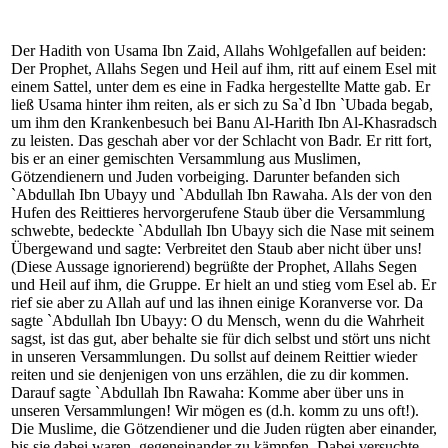
Der Hadith von Usama Ibn Zaid, Allahs Wohlgefallen auf beiden:
Der Prophet, Allahs Segen und Heil auf ihm, ritt auf einem Esel mit
einem Sattel, unter dem es eine in Fadka hergestellte Matte gab. Er
ließ Usama hinter ihm reiten, als er sich zu Sa`d Ibn `Ubada begab,
um ihm den Krankenbesuch bei Banu Al-Harith Ibn Al-Khasradsch
zu leisten. Das geschah aber vor der Schlacht von Badr. Er ritt fort,
bis er an einer gemischten Versammlung aus Muslimen,
Götzendienern und Juden vorbeiging. Darunter befanden sich
`Abdullah Ibn Ubayy und `Abdullah Ibn Rawaha. Als der von den
Hufen des Reittieres hervorgerufene Staub über die Versammlung
schwebte, bedeckte `Abdullah Ibn Ubayy sich die Nase mit seinem
Übergewand und sagte: Verbreitet den Staub aber nicht über uns!
(Diese Aussage ignorierend) begrüßte der Prophet, Allahs Segen
und Heil auf ihm, die Gruppe. Er hielt an und stieg vom Esel ab. Er
rief sie aber zu Allah auf und las ihnen einige Koranverse vor. Da
sagte `Abdullah Ibn Ubayy: O du Mensch, wenn du die Wahrheit
sagst, ist das gut, aber behalte sie für dich selbst und stört uns nicht
in unseren Versammlungen. Du sollst auf deinem Reittier wieder
reiten und sie denjenigen von uns erzählen, die zu dir kommen.
Darauf sagte `Abdullah Ibn Rawaha: Komme aber über uns in
unseren Versammlungen! Wir mögen es (d.h. komm zu uns oft!).
Die Muslime, die Götzendiener und die Juden rügten aber einander,
bis sie dabei waren, gegeneinander zu kämpfen. Dabei versuchte