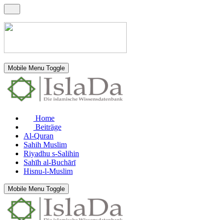
Mobile Menu Toggle
Home
Beiträge
Al-Quran
Sahih Muslim
Riyadhu s-Salihin
Sahīh al-Buchārī
Hisnu-l-Muslim
Mobile Menu Toggle