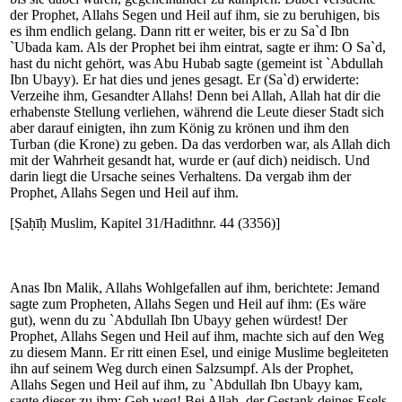
der Prophet, Allahs Segen und Heil auf ihm, sie zu beruhigen, bis
es ihm endlich gelang. Dann ritt er weiter, bis er zu Sa`d Ibn
`Ubada kam. Als der Prophet bei ihm eintrat, sagte er ihm: O Sa`d,
hast du nicht gehört, was Abu Hubab sagte (gemeint ist `Abdullah
Ibn Ubayy). Er hat dies und jenes gesagt. Er (Sa`d) erwiderte:
Verzeihe ihm, Gesandter Allahs! Denn bei Allah, Allah hat dir die
erhabenste Stellung verliehen, während die Leute dieser Stadt sich
aber darauf einigten, ihn zum König zu krönen und ihm den
Turban (die Krone) zu geben. Da das verdorben war, als Allah dich
mit der Wahrheit gesandt hat, wurde er (auf dich) neidisch. Und
darin liegt die Ursache seines Verhaltens. Da vergab ihm der
Prophet, Allahs Segen und Heil auf ihm.
[Ṣaḥīḥ Muslim, Kapitel 31/Hadithnr. 44 (3356)]
Anas Ibn Malik, Allahs Wohlgefallen auf ihm, berichtete: Jemand
sagte zum Propheten, Allahs Segen und Heil auf ihm: (Es wäre
gut), wenn du zu `Abdullah Ibn Ubayy gehen würdest! Der
Prophet, Allahs Segen und Heil auf ihm, machte sich auf den Weg
zu diesem Mann. Er ritt einen Esel, und einige Muslime begleiteten
ihn auf seinem Weg durch einen Salzsumpf. Als der Prophet,
Allahs Segen und Heil auf ihm, zu `Abdullah Ibn Ubayy kam,
sagte dieser zu ihm: Geh weg! Bei Allah, der Gestank deines Esels