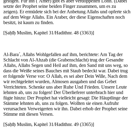
gelogen. Für ihn (`Amer) gibt es aber verdoppelten Lohn. (Dabei
setzte der Prophet seine beiden Finger zusammen, um es zu
zeigen). Er ermüdete sich bei der Anbetung Allahs und opferte sich
auf dem Wege Allahs. Ein Araber, der diese Eigenschaften noch
besitzt, ist kaum zu finden.
[Ṣaḥīḥ Muslim, Kapitel 31/Hadithnr. 48 (3363)]
Al-Bara´, Allahs Wohlgefallen auf ihm, berichtete: Am Tag der
Schlacht von Al-Ahzab (die Grabenschlacht) trug der Gesandte
Allahs, Allahs Segen und Heil auf ihm, den Sand mit uns weg, so
dass die Weiße seines Bauches mit Staub bedeckt war. Dabei trug
er folgende Verse vor: O Allah, es sei aber Dein Wille, Nach dem
wir rechtgeleitet wurden, Almosen ausgaben und das Gebet
Verrichteten. Schenke uns aber Ruhe Und Frieden. Unsere Leute
lehnten ab, uns zu folgen! Der Überlieferer unterbrach hier und
fügte hinzu: Der Prophet hat vielleicht gesagt: Die Häuptlinge der
Stämme lehnten ab, uns zu folgen. Wollten sie einen Aufruhr
verursachen Verweigerten wir ihn. Dabei erhob der Prophet seine
Stimme mit diesen Versen.
[Ṣaḥīḥ Muslim, Kapitel 31/Hadithnr. 49 (3365)]