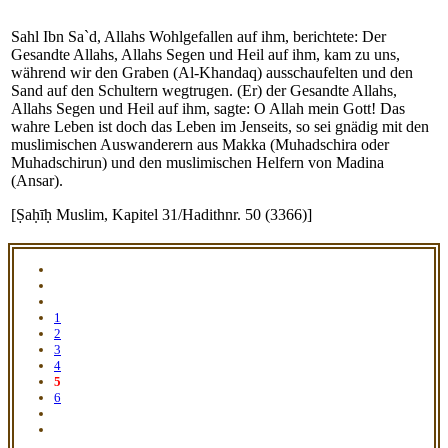
Sahl Ibn Sa`d, Allahs Wohlgefallen auf ihm, berichtete: Der
Gesandte Allahs, Allahs Segen und Heil auf ihm, kam zu uns,
während wir den Graben (Al-Khandaq) ausschaufelten und den
Sand auf den Schultern wegtrugen. (Er) der Gesandte Allahs,
Allahs Segen und Heil auf ihm, sagte: O Allah mein Gott! Das
wahre Leben ist doch das Leben im Jenseits, so sei gnädig mit den
muslimischen Auswanderern aus Makka (Muhadschira oder
Muhadschirun) und den muslimischen Helfern von Madina
(Ansar).
[Ṣaḥīḥ Muslim, Kapitel 31/Hadithnr. 50 (3366)]
1
2
3
4
5
6