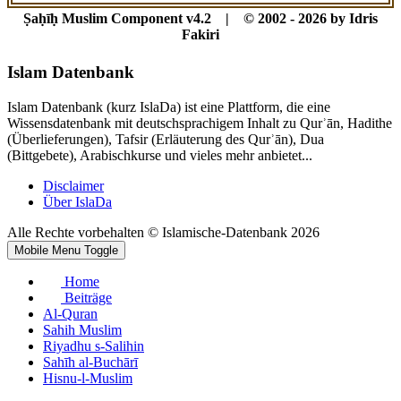
Ṣaḥīḥ Muslim Component v4.2 | © 2002 - 2026 by Idris
Fakiri
Islam Datenbank
Islam Datenbank (kurz IslaDa) ist eine Plattform, die eine
Wissensdatenbank mit deutschsprachigem Inhalt zu Qurʾān, Hadithe
(Überlieferungen), Tafsir (Erläuterung des Qurʾān), Dua
(Bittgebete), Arabischkurse und vieles mehr anbietet...
Disclaimer
Über IslaDa
Alle Rechte vorbehalten © Islamische-Datenbank 2026
Mobile Menu Toggle
Home
Beiträge
Al-Quran
Sahih Muslim
Riyadhu s-Salihin
Sahīh al-Buchārī
Hisnu-l-Muslim