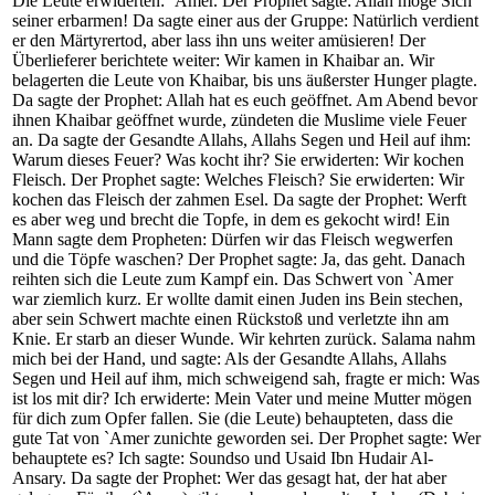
Die Leute erwiderten: `Amer. Der Prophet sagte: Allah möge Sich
seiner erbarmen! Da sagte einer aus der Gruppe: Natürlich verdient
er den Märtyrertod, aber lass ihn uns weiter amüsieren! Der
Überlieferer berichtete weiter: Wir kamen in Khaibar an. Wir
belagerten die Leute von Khaibar, bis uns äußerster Hunger plagte.
Da sagte der Prophet: Allah hat es euch geöffnet. Am Abend bevor
ihnen Khaibar geöffnet wurde, zündeten die Muslime viele Feuer
an. Da sagte der Gesandte Allahs, Allahs Segen und Heil auf ihm:
Warum dieses Feuer? Was kocht ihr? Sie erwiderten: Wir kochen
Fleisch. Der Prophet sagte: Welches Fleisch? Sie erwiderten: Wir
kochen das Fleisch der zahmen Esel. Da sagte der Prophet: Werft
es aber weg und brecht die Topfe, in dem es gekocht wird! Ein
Mann sagte dem Propheten: Dürfen wir das Fleisch wegwerfen
und die Töpfe waschen? Der Prophet sagte: Ja, das geht. Danach
reihten sich die Leute zum Kampf ein. Das Schwert von `Amer
war ziemlich kurz. Er wollte damit einen Juden ins Bein stechen,
aber sein Schwert machte einen Rückstoß und verletzte ihn am
Knie. Er starb an dieser Wunde. Wir kehrten zurück. Salama nahm
mich bei der Hand, und sagte: Als der Gesandte Allahs, Allahs
Segen und Heil auf ihm, mich schweigend sah, fragte er mich: Was
ist los mit dir? Ich erwiderte: Mein Vater und meine Mutter mögen
für dich zum Opfer fallen. Sie (die Leute) behaupteten, dass die
gute Tat von `Amer zunichte geworden sei. Der Prophet sagte: Wer
behauptete es? Ich sagte: Soundso und Usaid Ibn Hudair Al-
Ansary. Da sagte der Prophet: Wer das gesagt hat, der hat aber