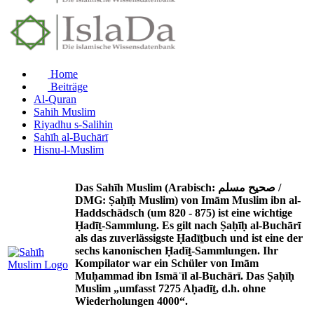
Home
Beiträge
Al-Quran
Sahih Muslim
Riyadhu s-Salihin
Sahīh al-Buchārī
Hisnu-l-Muslim
Das Sahīh Muslim (Arabisch: صحيح مسلم /
DMG: Ṣaḥīḥ Muslim) von Imām Muslim ibn al-
Haddschādsch (um 820 - 875) ist eine wichtige
Ḥadīṯ-Sammlung. Es gilt nach Ṣaḥīḥ al-Buchārī
als das zuverlässigste Ḥadīṯbuch und ist eine der
sechs kanonischen Ḥadīṯ-Sammlungen. Ihr
Kompilator war ein Schüler von Imām
Muḥammad ibn Ismāʿīl al-Buchārī. Das Ṣaḥīḥ
Muslim „umfasst 7275 Aḥadīṯ, d.h. ohne
Wiederholungen 4000“.