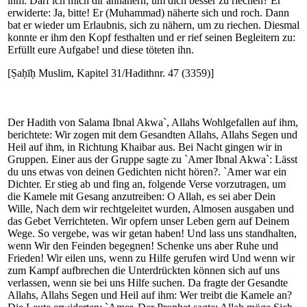
ihm: Darf ich mich dir annähern, um dich besser zu riechen? Er
erwiderte: Ja, bitte! Er (Muhammad) näherte sich und roch. Dann
bat er wieder um Erlaubnis, sich zu nähern, um zu riechen. Diesmal
konnte er ihm den Kopf festhalten und er rief seinen Begleitern zu:
Erfüllt eure Aufgabe! und diese töteten ihn.
[Ṣaḥīḥ Muslim, Kapitel 31/Hadithnr. 47 (3359)]
Der Hadith von Salama Ibnal Akwa`, Allahs Wohlgefallen auf ihm,
berichtete: Wir zogen mit dem Gesandten Allahs, Allahs Segen und
Heil auf ihm, in Richtung Khaibar aus. Bei Nacht gingen wir in
Gruppen. Einer aus der Gruppe sagte zu `Amer Ibnal Akwa`: Lässt
du uns etwas von deinen Gedichten nicht hören?. `Amer war ein
Dichter. Er stieg ab und fing an, folgende Verse vorzutragen, um
die Kamele mit Gesang anzutreiben: O Allah, es sei aber Dein
Wille, Nach dem wir rechtgeleitet wurden, Almosen ausgaben und
das Gebet Verrichteten. Wir opfern unser Leben gern auf Deinem
Wege. So vergebe, was wir getan haben! Und lass uns standhalten,
wenn Wir den Feinden begegnen! Schenke uns aber Ruhe und
Frieden! Wir eilen uns, wenn zu Hilfe gerufen wird Und wenn wir
zum Kampf aufbrechen die Unterdrückten können sich auf uns
verlassen, wenn sie bei uns Hilfe suchen. Da fragte der Gesandte
Allahs, Allahs Segen und Heil auf ihm: Wer treibt die Kamele an?