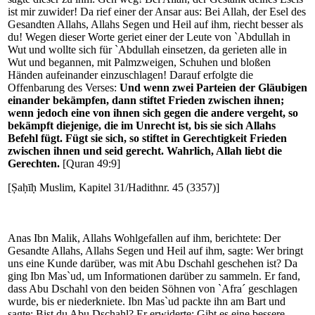
ist mir zuwider! Da rief einer der Ansar aus: Bei Allah, der Esel des
Gesandten Allahs, Allahs Segen und Heil auf ihm, riecht besser als
du! Wegen dieser Worte geriet einer der Leute von `Abdullah in
Wut und wollte sich für `Abdullah einsetzen, da gerieten alle in
Wut und begannen, mit Palmzweigen, Schuhen und bloßen
Händen aufeinander einzuschlagen! Darauf erfolgte die
Offenbarung des Verses:
Und wenn zwei Parteien der Gläubigen
einander bekämpfen, dann stiftet Frieden zwischen ihnen;
wenn jedoch eine von ihnen sich gegen die andere vergeht, so
bekämpft diejenige, die im Unrecht ist, bis sie sich Allahs
Befehl fügt. Fügt sie sich, so stiftet in Gerechtigkeit Frieden
zwischen ihnen und seid gerecht. Wahrlich, Allah liebt die
Gerechten.
[Quran 49:9]
[Ṣaḥīḥ Muslim, Kapitel 31/Hadithnr. 45 (3357)]
Anas Ibn Malik, Allahs Wohlgefallen auf ihm, berichtete: Der
Gesandte Allahs, Allahs Segen und Heil auf ihm, sagte: Wer bringt
uns eine Kunde darüber, was mit Abu Dschahl geschehen ist? Da
ging Ibn Mas`ud, um Informationen darüber zu sammeln. Er fand,
dass Abu Dschahl von den beiden Söhnen von `Afra´ geschlagen
wurde, bis er niederkniete. Ibn Mas`ud packte ihn am Bart und
sagte: Bist du Abu Dschahl? Er erwiderte: Gibt es eine bessere