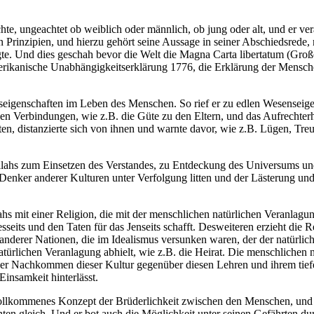
e, ungeachtet ob weiblich oder männlich, ob jung oder alt, und er vera
Prinzipien, und hierzu gehört seine Aussage in seiner Abschiedsrede, na
te. Und dies geschah bevor die Welt die Magna Carta libertatum (Großer
erikanische Unabhängigkeitserklärung 1776, die Erklärung der Mensch
igenschaften im Leben des Menschen. So rief er zu edlen Wesenseigensc
ichen Verbindungen, wie z.B. die Güte zu den Eltern, und das Aufrechterh
ten, distanzierte sich von ihnen und warnte davor, wie z.B. Lügen, Tr
lahs zum Einsetzen des Verstandes, zu Entdeckung des Universums und
enker anderer Kulturen unter Verfolgung litten und der Lästerung un
s mit einer Religion, die mit der menschlichen natürlichen Veranlagu
seits und den Taten für das Jenseits schafft. Desweiteren erzieht die 
 anderer Nationen, die im Idealismus versunken waren, der der natürli
ürlichen Veranlagung abhielt, wie z.B. die Heirat. Die menschlichen n
er Nachkommen dieser Kultur gegenüber diesen Lehren und ihrem tiefen
insamkeit hinterlässt.
ollkommenes Konzept der Brüderlichkeit zwischen den Menschen, und e
hten gleich. Und er bot auch die Möglichkeit unter seinen Gefährten du