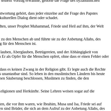
n seinem Vortrag erwähnte, gehörte die Frage des byzantinischen
wortung gehört, dass jeder einzelne auf die Frage des Papstes
ulturellen Dialog dient oder schadet.
ten, unser Prophet Muhammad, Friede und Heil auf ihm, der Welt
zu den Menschen ab und führte sie zu der Anbetung Allahs, des
g für den Menschen ist.
Glauben, Aberglauben, Betrügereien, und der Abhängigkeit von
Er als Opfer für die Menschen opfert, ohne dass er einen Fehler oder
ass es keinen Zwang in der Religion gibt. Er legte auch die Rechte
s unantastbar sind. So leben in den muslimischen Ländern bis heute
schen Säuberung beschlossen, Muslimen zu finden, die den
Religionen und Herkünfte. Seine Lehren weisen sogar auf die
n, die vor ihm waren, wie Ibrahim, Musa und Isa, Friede sei auf
ten sind Brüder, die sich an dem Aufruf zu der Anbetung Allahs, des