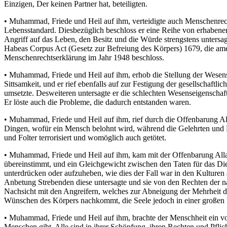
Einzigen, Der keinen Partner hat, beteiligten.
• Muhammad, Friede und Heil auf ihm, verteidigte auch Menschenrecht
Lebensstandard. Diesbezüglich beschloss er eine Reihe von erhabenen 
Angriff auf das Leben, den Besitz und die Würde strengstens untersag
Habeas Corpus Act (Gesetz zur Befreiung des Körpers) 1679, die am
Menschenrechtserklärung im Jahr 1948 beschloss.
• Muhammad, Friede und Heil auf ihm, erhob die Stellung der Wesense
Sittsamkeit, und er rief ebenfalls auf zur Festigung der gesellschaftl
umsetzte. Desweiteren untersagte er die schlechten Wesenseigenschaf
Er löste auch die Probleme, die dadurch entstanden waren.
• Muhammad, Friede und Heil auf ihm, rief durch die Offenbarung Al
Dingen, wofür ein Mensch belohnt wird, während die Gelehrten und D
und Folter terrorisiert und womöglich auch getötet.
• Muhammad, Friede und Heil auf ihm, kam mit der Offenbarung Allah
übereinstimmt, und ein Gleichgewicht zwischen den Taten für das Dies
unterdrücken oder aufzuheben, wie dies der Fall war in den Kulturen
Anbetung Strebenden diese untersagte und sie von den Rechten der nat
Nachsicht mit den Angreifern, welches zur Abneigung der Mehrheit d
Wünschen des Körpers nachkommt, die Seele jedoch in einer großen E
• Muhammad, Friede und Heil auf ihm, brachte der Menschheit ein v
Menschen gibt. Alle sind in ihrer Schöpfung, ihren Rechten und Pflic