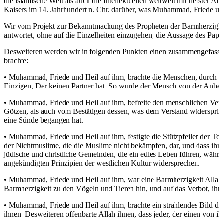
die islamische Welt als auch die Intellektuellen weltweit mit tiefst
Kaisers im 14. Jahrhundert n. Chr. darüber, was Muhammad, Friede u
Wir vom Projekt zur Bekanntmachung des Propheten der Barmherzigkeit
antwortet, ohne auf die Einzelheiten einzugehen, die Aussage des Pap
Desweiteren werden wir in folgenden Punkten einen zusammengefasst
brachte:
• Muhammad, Friede und Heil auf ihm, brachte die Menschen, durch 
Einzigen, Der keinen Partner hat. So wurde der Mensch von der Anbet
• Muhammad, Friede und Heil auf ihm, befreite den menschlichen Ve
Götzen, als auch vom Bestätigen dessen, was dem Verstand widerspric
eine Sünde begangen hat.
• Muhammad, Friede und Heil auf ihm, festigte die Stützpfeiler der 
der Nichtmuslime, die die Muslime nicht bekämpfen, dar, und dass ihr
jüdische und christliche Gemeinden, die ein edles Leben führen, wäh
angekündigten Prinzipien der westlichen Kultur widersprechen.
• Muhammad, Friede und Heil auf ihm, war eine Barmherzigkeit Allahs
Barmherzigkeit zu den Vögeln und Tieren hin, und auf das Verbot, ih
• Muhammad, Friede und Heil auf ihm, brachte ein strahlendes Bild d
ihnen. Desweiteren offenbarte Allah ihnen, dass jeder, der einen von 