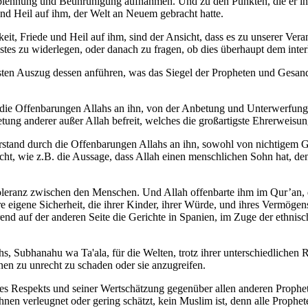
er Ablehnung und Beunruhigung aufnahmen. Und zu den Punkten, die er i
nd Heil auf ihm, der Welt an Neuem gebracht hatte.
, Friede und Heil auf ihm, sind der Ansicht, dass es zu unserer Verant
stes zu widerlegen, oder danach zu fragen, ob dies überhaupt dem interk
en Auszug dessen anführen, was das Siegel der Propheten und Gesand
die Offenbarungen Allahs an ihn, von der Anbetung und Unterwerfung 
ung anderer außer Allah befreit, welches die großartigste Ehrerweisun
rstand durch die Offenbarungen Allahs an ihn, sowohl von nichtigem 
ht, wie z.B. die Aussage, dass Allah einen menschlichen Sohn hat, den 
Toleranz zwischen den Menschen. Und Allah offenbarte ihm im Qur’an, d
e eigene Sicherheit, die ihrer Kinder, ihrer Würde, und ihres Vermögen
rend auf der anderen Seite die Gerichte in Spanien, im Zuge der ethni
, Subhanahu wa Ta'ala, für die Welten, trotz ihrer unterschiedlichen 
nen zu unrecht zu schaden oder sie anzugreifen.
es Respekts und seiner Wertschätzung gegenüber allen anderen Prophete
ihnen verleugnet oder gering schätzt, kein Muslim ist, denn alle Prophe