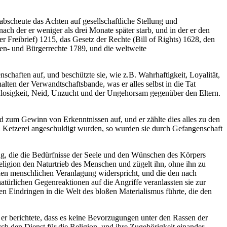
bscheute das Achten auf gesellschaftliche Stellung und
ch der er weniger als drei Monate später starb, und in der er den
 Freibrief) 1215, das Gesetz der Rechte (Bill of Rights) 1628, den
en- und Bürgerrechte 1789, und die weltweite
haften auf, und beschützte sie, wie z.B. Wahrhaftigkeit, Loyalität,
alten der Verwandtschaftsbande, was er alles selbst in die Tat
eulosigkeit, Neid, Unzucht und der Ungehorsam gegenüber den Eltern.
 zum Gewinn von Erkenntnissen auf, und er zählte dies alles zu den
d Ketzerei angeschuldigt wurden, so wurden sie durch Gefangenschaft
ng, die die Bedürfnisse der Seele und den Wünschen des Körpers
Religion den Naturtrieb des Menschen und zügelt ihn, ohne ihn zu
chen menschlichen Veranlagung widerspricht, und die den nach
atürlichen Gegenreaktionen auf die Angriffe veranlassten sie zur
 Eindringen in die Welt des bloßen Materialismus führte, die den
r berichtete, dass es keine Bevorzugungen unter den Rassen der
rch den Dienst für die Religion, und ihre Zugehörigkeit einander