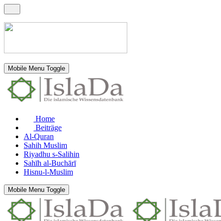
Mobile Menu Toggle
Home
Beiträge
Al-Quran
Sahih Muslim
Riyadhu s-Salihin
Sahīh al-Buchārī
Hisnu-l-Muslim
Mobile Menu Toggle