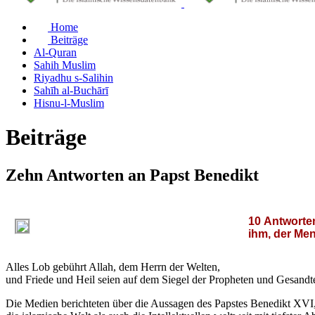
Home
Beiträge
Al-Quran
Sahih Muslim
Riyadhu s-Salihin
Sahīh al-Buchārī
Hisnu-l-Muslim
Beiträge
Zehn Antworten an Papst Benedikt
10 Antworte
ihm, der Men
Alles Lob gebührt Allah, dem Herrn der Welten,
und Friede und Heil seien auf dem Siegel der Propheten und Gesandt
D
ie Medien berichteten über die Aussagen des Papstes Benedikt XVI,