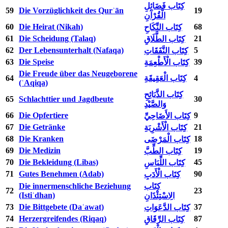
كِتَاب فَضَائِلِ
59
Die Vorzüglichkeit des Qurʾān
19
الْقُرْآنِ
60
Die Heirat (Nikah)
68
كِتَاب النِّكَاحِ
61
Die Scheidung (Talaq)
21
كِتَاب الطَّلَاقِ
62
Der Lebensunterhalt (Nafaqa)
5
كِتَاب النَّفَقَاتِ
63
Die Speise
39
كِتَاب الْأَطْعِمَةِ
Die Freude über das Neugeborene
64
كِتَاب الْعَقِيقَةِ
4
(ʿAqiqa)
كِتَاب الذَّبَائِحِ
65
Schlachttier und Jagdbeute
30
وَالصَّيْدِ
66
Die Opfertiere
9
كِتَاب الأَضَاحِيِّ
67
Die Getränke
21
كِتَاب الْأَشْرِبَةِ
68
Die Kranken
18
كِتَاب الْمَرْضَى
69
Die Medizin
19
كِتَاب الطِّبَّ
70
Die Bekleidung (Libas)
45
كِتَاب اللِّبَاسِ
71
Gutes Benehmen (Adab)
90
كِتَاب الْأَدَبِ
Die innermenschliche Beziehung
كِتَاب
72
23
(Istiʿdhan)
الِاسْتِئْذَانِ
73
Die Bittgebete (Daʿawat)
37
كِتَاب الدَّعَوَاتِ
74
Herzergreifendes (Riqaq)
87
كِتَاب الرِّقَاقِ