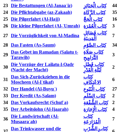
23
Die Bestattungen (Al-Janaaʾiz)
44
كِتَاب الْجَنَائِزِ
24
Die Pflichtabgabe (az-Zakaah)
35
كِتَاب الزَّكَاة
25
Die Pilgerfahrt (Al-Hajj)
16
كِتَاب الْحَجِّ
26
Die kleine Pilgerfahrt (Al-ʿUmrah)
3
كِتَاب الْعُمْرَةِ
كِتَاب فَضَائِلِ
27
Die Vorzüglichkeit von Al-Madina
7
الْمَدِينَةِ
28
Das Fasten (As-Saum)
34
كِتَاب الصَّوْمِ
Das Gebet im Ramadan (Salatu t-
كِتَاب صَلَاةِ
29
3
Tarawih)
التَّرَاوِيحِ
Die Vorzüge der Lailatu-l-Qadr
كِتَاب فَضْلِ
30
2
(Nacht der Macht)
لَيْلَةِ الْقَدْرِ
Das Sich-Zurückziehen in die
كِتَاب
31
6
Moscheen (Al-Iʿtikaf)
الِاعْتِكَافِ
32
Der Handel (Al-Buyuʿ)
27
كِتَاب الْبُيُوعِ
33
Der Kredit (As-Salam)
2
كِتَاب السَّلَمِ
34
Das Vorkaufsrecht (Schufʿa)
2
كِتَاب الشُّفْعَةِ
35
Der Arbeitslohn (Al-Ijaarah)
4
كِتَاب الْإِجَارَةِ
Die Landwirtschaft (Al-
كِتَاب
36
7
Musaaraʿah)
الْمُزَارَعَةِ
Das Trinkwasser und die
كِتَاب الشُّرْبِ
37
6