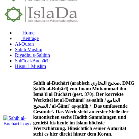
Home
Beiträge
Al-Quran
Sahih Muslim
Riyadhu s-Salihin
Sahīh al-Buchārī
Hisnu-l-Muslim
Sahīh al-Buchārī (arabisch صحيح البخاري, DMG
Ṣaḥīḥ al-Buḫārī) von Imam Muḥammad ibn
Ismāʿīl al-Buchārī (gest. 870). Der korrekte
Werktitel ist al-Dschāmiʿ as-sahīh / الجامع
الصحيح / al-Ǧāmiʿ aṣ-ṣaḥīḥ / ‚Das umfassende
Gesunde‘. Das Werk steht an erster Stelle der
kanonischen sechs Hadith-Sammlungen und
genießt bis heute im Islam höchste
Wertschätzung. Hinsichtlich seiner Autorität
steht es hier direkt hinter dem Koran.