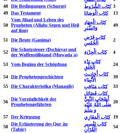
48
Die Bedingungen (Schurut)
3
كِتَاب الشُّرُوطِ
49
Das Testament
13
كِتَاب الْوَصَايَا
Vom Jihad und Leben des
كِتَاب الْجِهَادِ
50
Propheten (Allahs Segen und Heil
49
وَالسِّيَرِ
auf ihm)
كِتَاب فَرْضِ
51
Die Beute (Ganima)
2
الْخُمُسِ
Die Schutzsteuer (Dschizya) und
52
كِتَاب الْجِزْيَةِ
4
der Waffenstillstand (Muwadaʿa)
كِتَاب بَدْءِ
53
Vom Beginn der Schöpfung
24
الْخَلْقِ
كِتَاب أَحَادِيثِ
54
Die Prophetengeschichten
39
الْأَنْبِيَاءِ
55
Die Charakteristika (Manaqib)
33
كِتَاب مَنَاقِبِ
كِتَاب فَضَائِلِ
Die Vorzüglichkeit der
أَصْحَابِ النَّبِيِّ
56
20
Prophetengefährten
صَلَّى اللَّهُ عَلَيْهِ
وَ سَلَّمَ
57
Der Kriegszug
19
كِتَاب الْمَغَازِي
Die Erläuterung des Qurʾān
كِتَاب تَفْسِيرِ
58
54
(Tafsir)
الْقُرْآنِ