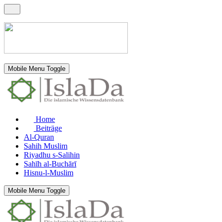
Mobile Menu Toggle
Home
Beiträge
Al-Quran
Sahih Muslim
Riyadhu s-Salihin
Sahīh al-Buchārī
Hisnu-l-Muslim
Mobile Menu Toggle