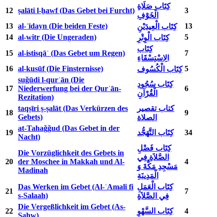
كِتَاب صَلَاةِ
12
ṣalāti l-ẖawf (Das Gebet bei Furcht)
3
الْخَوْفِ
13
al-ʿīdayn (Die beiden Feste)
13
كِتَاب الْعِيدَيْنِ
14
al-witr (Die Ungeraden)
5
كِتَاب الْوِتْرِ
كِتَاب
15
al-istisqāʾ (Das Gebet um Regen)
7
الِاسْتِسْقَاءِ
16
al-kusūf (Die Finsternisse)
5
كِتَاب الْكُسُوف
suǧūdi l-qurʾān (Die
كِتَاب سُجُودِ
17
Niederwerfung bei der Qurʾān-
6
الْقُرْآنِ
Rezitation)
taqṣīri ṣ-ṣalāt (Das Verkürzen des
كتاب تقصير
18
9
Gebets)
الصلاة
at-Tahaǧǧud (Das Gebet in der
19
كِتَاب التَّهَجُّد
34
Nacht)
كِتَاب فَضْلِ
Die Vorzüglichkeit des Gebets in
الصَّلاَةِ فِي
20
der Moschee in Makkah und Al-
4
مَسْجِدِ مَكَّةَ وَ
Madinah
الْمَدِينَةِ
Das Werken im Gebet (Al-ʿAmali fi
كِتَاب الْعَمَلِ
21
7
s-Salaah)
فِي الصَّلاَةِ
Die Vergeßlichkeit im Gebet (As-
22
كِتَاب السَّهْوِ
4
Sahw)