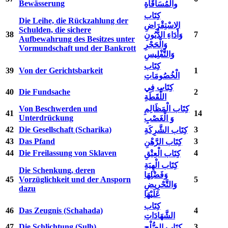
Bewässerung
والْمُسَاقَاةِ
كِتَاب
Die Leihe, die Rückzahlung der
الِاسْتِقْرَاضِ
Schulden, die sichere
38
7
وَأَدَاءِ الدُّيُونِ
Aufbewahrung des Besitzes unter
وَالْحَجْرِ
Vormundschaft und der Bankrott
وَالتَّفْلِيسِ
كِتَاب
39
Von der Gerichtsbarkeit
1
الْخُصُومَاتِ
كِتَاب فِي
40
Die Fundsache
2
اللُّقَطَةِ
Von Beschwerden und
كِتَاب الْمَظَالِمِ
41
14
Unterdrückung
وَ الْغَصْبِ
42
Die Gesellschaft (Scharika)
3
كِتَاب الشَّرِكَةِ
43
Das Pfand
3
كِتَاب الرَّهْنِ
44
Die Freilassung von Sklaven
4
كِتَاب الْعِتْقِ
كِتَاب الْهِبَةِ
Die Schenkung, deren
وَفَضْلِهَا
45
Vorzüglichkeit und der Ansporn
5
وَالتَّحْرِيضِ
dazu
عَلَيْهَا
كِتَاب
46
Das Zeugnis (Schahada)
4
الشَّهَادَاتِ
47
Die Schlichtung (Sulh)
3
كِتَاب الصُّلْحِ