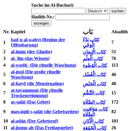
Suche im Al-Buchari:
Hadith-Nr.:
بَاب
Nr.
Kapitel
Ahadith
badʾu al-waḥyī (Beginn der
كِتَاب بَدْءُ
1
7
Offenbarung)
الْوَحْيِ
2
al-īmān (der Glaube)
51
كِتَاب الْإِيمَانِ
3
al-ʿilm (das Wissen)
76
كِتَاب الْعِلْمِ
4
al-wuḍūʾ (Die rituelle Waschung)
113
كِتَاب الْوُضُوءِ
al-ġusl (Die große rituelle
5
كِتَاب الْغُسْل
46
Waschung)
6
al-ḥayḍ (die Menstruation)
40
كِتَاب الْحَيْضِ
at-tayammum (Die rituelle
7
كِتَاب التَّيَمُّمِ
15
Trockenreinigung)
8
aṣ-ṣalāt (Das Gebet)
172
كِتَاب الصَّلَاةِ
كِتَاب مَوَاقِيتِ
9
mawāqīti ṣ-ṣalāt (die Gebetszeiten)
82
الصَّلَاةِ
10
al-aḏān (Der Gebetsruf)
101
كِتَاب الْأَذَانِ
11
al-ǧumuʿah (Das Freitagsgebet)
26
كِتَاب الْجُمُعَةِ