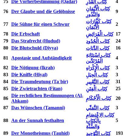
75
Die Vorherbestimmung (Qadar)
4
كِتَاب الْقَدَرِ
كِتَاب الْأَيْمَانِ
76
Der Glaube und die Gelöbnisse
9
وَالنُّذُورِ
كِتَاب كَفَّارَاتِ
77
Die Sühne für einen Schwur
2
الْأَيْمَانِ
78
Die Erbschaft
17
كِتَاب الْفَرَائِضِ
79
Das Strafrecht (Hudud)
24
كِتَاب الْحُدُودِ
80
Die Blutschuld (Diyya)
16
كِتَاب الدِّيَاتِ
كِتَاب اسْتِتَابَةِ
81
Apostasie und Aufständigkeit
4
الْمُرْتَدِّين
82
Die Nötigung (Ikrah)
3
كِتَاب الْإِكْرَاهِ
83
Die Kniffe (Hiyal)
3
كِتَاب الْحِيَلِ
84
Die Traumdeutung (Taʾbir)
31
كِتَاب التَّعْبِيرِ
85
Die Zwietrachten (Fitan)
25
كِتَاب الْفِتَنِ
Die rechtlichen Bestimmungen (Al-
86
كِتَاب الْأَحْكَامِ
20
Ahkam)
87
Das Wünschen (Tamanni)
3
كِتَاب التَّمَنِّي
كِتَاب الِاعْتِصَامِ
88
An der Sunnah festhalten
5
بِالْكِتَابِ
وَالسُّنَّةِ
89
Der Monotheismus (Tauhid)
193
كِتَاب التَّوْحِيدِ