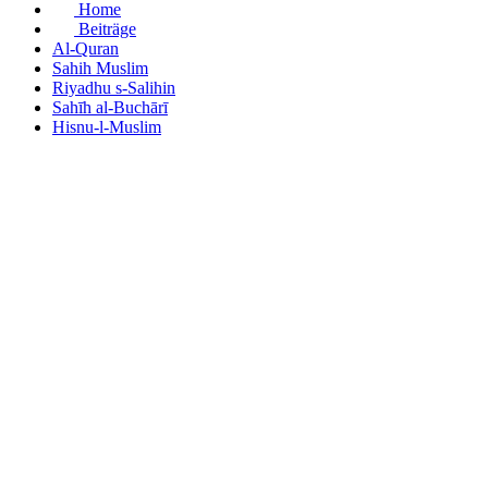
Home
Beiträge
Al-Quran
Sahih Muslim
Riyadhu s-Salihin
Sahīh al-Buchārī
Hisnu-l-Muslim