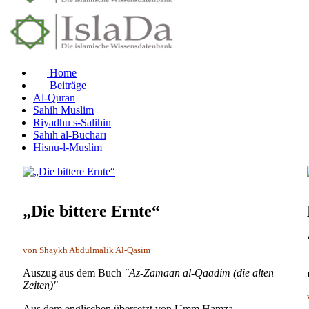
Home
Beiträge
Al-Quran
Sahih Muslim
Riyadhu s-Salihin
Sahīh al-Buchārī
Hisnu-l-Muslim
„Die bittere Ernte“
von Shaykh Abdulmalik Al-Qasim
Auszug aus dem Buch
"Az-Zamaan al-Qaadim (die alten
Zeiten)"
Aus dem englischen übersetzt von Umm Hamza