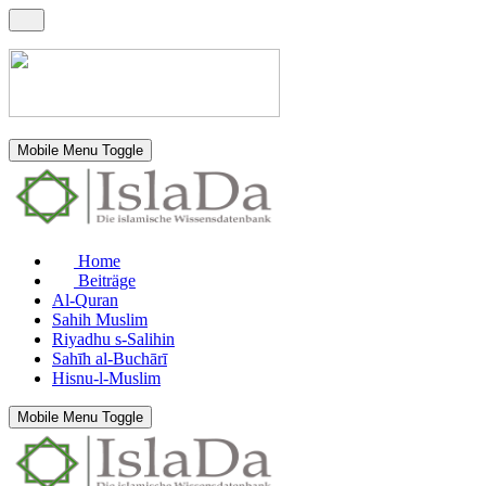
Mobile Menu Toggle
Home
Beiträge
Al-Quran
Sahih Muslim
Riyadhu s-Salihin
Sahīh al-Buchārī
Hisnu-l-Muslim
Mobile Menu Toggle