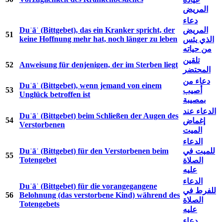
المريض
دعاء
Duʿāʾ (Bittgebet), das ein Kranker spricht, der
المريض
51
keine Hoffnung mehr hat, noch länger zu leben
الذي يئس
من حياته
تلقين
52
Anweisung für denjenigen, der im Sterben liegt
المحتضر
دعاء من
Duʿāʾ (Bittgebet), wenn jemand von einem
53
أصيب
Unglück betroffen ist
بمصيبة
الدعاء عند
Duʿāʾ (Bittgebet) beim Schließen der Augen des
54
إغماض
Verstorbenen
الميت
الدعاء
Duʿāʾ (Bittgebet) für den Verstorbenen beim
للميت في
55
Totengebet
الصلاة
عليه
الدعاء
Duʿāʾ (Bittgebet) für die vorangegangene
للفرط في
56
Belohnung (das verstorbene Kind) während des
الصلاة
Totengebets
عليه
دعاء