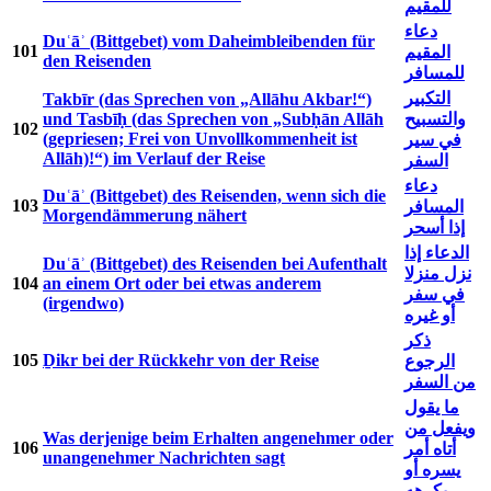
للمقيم
دعاء
Duʿāʾ (Bittgebet) vom Daheimbleibenden für
101
المقيم
den Reisenden
للمسافر
التكبير
Takbīr (das Sprechen von „Allāhu Akbar!“)
und Tasbīḥ (das Sprechen von „Subḥān Allāh
والتسبيح
102
(gepriesen; Frei von Unvollkommenheit ist
في سير
Allāh)!“) im Verlauf der Reise
السفر
دعاء
Duʿāʾ (Bittgebet) des Reisenden, wenn sich die
103
المسافر
Morgendämmerung nähert
إذا أسحر
الدعاء إذا
Duʿāʾ (Bittgebet) des Reisenden bei Aufenthalt
نزل منزلا
104
an einem Ort oder bei etwas anderem
في سفر
(irgendwo)
أو غيره
ذكر
105
Ḏikr bei der Rückkehr von der Reise
الرجوع
من السفر
ما يقول
ويفعل من
Was derjenige beim Erhalten angenehmer oder
106
أتاه أمر
unangenehmer Nachrichten sagt
يسره أو
يكرهه