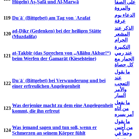
Hügeln) Aṣ-Ṣafā und Al-Marwā
على الصفا
والمروة
الدعاء يوم
119
Duʿāʾ (Bittgebet) am Tag von ʿArafat
عرفة
الذكر عند
aḏ-Ḏikr (Gedenken) bei der heiligen Stätte
120
المشعر
(Muzdalifa)
الحرام
التكبيرة
at-Takbīr (das Sprechen von „Allāhu Akbar!“)
عند رمي
121
beim Werfen der Ǧamarāt (Kieselsteine)
الجمار مع
كل حصاة
ما يقول
عند
Duʿāʾ (Bittgebet) bei Verwunderung und bei
122
التعجب
einer erfreulichen Angelegenheit
والأمر
السار
ما يفعل
Was derjenige macht zu dem eine Angelegenheit
123
من أتاه
kommt, die ihn erfreut
أمر يسره
ما يقول
Was jemand sagen und tun soll, wenn er
من أحس
124
Schmerzen an seinem Körper fühlt
وجعاً في