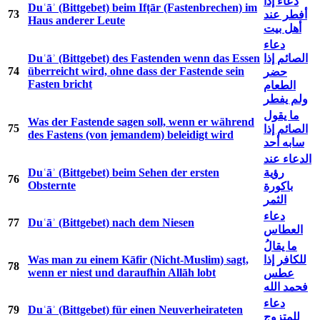
دعاء إذا
Duʿāʾ (Bittgebet) beim Ifṭār (Fastenbrechen) im
73
أفطر عند
Haus anderer Leute
أهل بيت
دعاء
Duʿāʾ (Bittgebet) des Fastenden wenn das Essen
الصائم إذا
74
überreicht wird, ohne dass der Fastende sein
حضر
Fasten bricht
الطعام
ولم يفطر
ما يقول
Was der Fastende sagen soll, wenn er während
75
الصائم إذا
des Fastens (von jemandem) beleidigt wird
سابه أحد
الدعاء عند
Duʿāʾ (Bittgebet) beim Sehen der ersten
رؤية
76
Obsternte
باكورة
الثمر
دعاء
77
Duʿāʾ (Bittgebet) nach dem Niesen
العطاس
ما يقالُ
Was man zu einem Kāfir (Nicht-Muslim) sagt,
للكافر إذا
78
wenn er niest und daraufhin Allāh lobt
عطس
فحمد الله
دعاء
79
Duʿāʾ (Bittgebet) für einen Neuverheirateten
للمتزوج