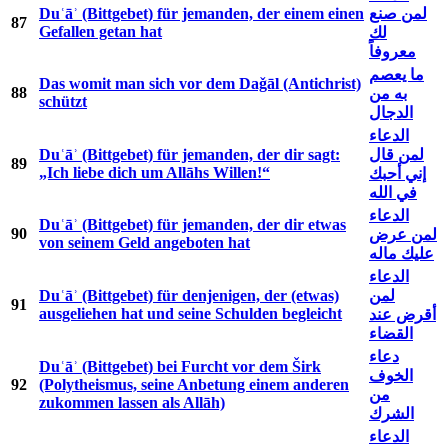
Duʿāʾ (Bittgebet) für jemanden, der einem einen
لمن صنع
87
Gefallen getan hat
لك
معروفاً
ما يعصم
Das womit man sich vor dem Daǧāl (Antichrist)
88
به من
schützt
الدجال
الدعاء
Duʿāʾ (Bittgebet) für jemanden, der dir sagt:
لمن قال
89
„Ich liebe dich um Allāhs Willen!“
إني أحبك
في الله
الدعاء
Duʿāʾ (Bittgebet) für jemanden, der dir etwas
90
لمن عرض
von seinem Geld angeboten hat
عليك ماله
الدعاء
Duʿāʾ (Bittgebet) für denjenigen, der (etwas)
لمن
91
ausgeliehen hat und seine Schulden begleicht
أقرض عند
القضاء
دعاء
Duʿāʾ (Bittgebet) bei Furcht vor dem Širk
الخوف
92
(Polytheismus, seine Anbetung einem anderen
من
zukommen lassen als Allāh)
الشرك
الدعاء