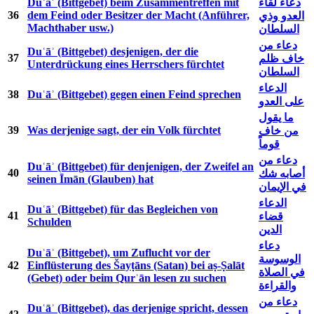
Duʿāʾ (Bittgebet) beim Zusammentreffen mit
دعاء لقاء
36
dem Feind oder Besitzer der Macht (Anführer,
العدو وذي
Machthaber usw.)
السلطان
دعاء من
Duʿāʾ (Bittgebet) desjenigen, der die
37
خاف ظلم
Unterdrückung eines Herrschers fürchtet
السلطان
الدعاء
38
Duʿāʾ (Bittgebet) gegen einen Feind sprechen
على العدو
ما يقول
39
Was derjenige sagt, der ein Volk fürchtet
من خاف
قوماً
دعاء من
Duʿāʾ (Bittgebet) für denjenigen, der Zweifel an
40
أصابه شك
seinen Īmān (Glauben) hat
في الإيمان
الدعاء
Duʿāʾ (Bittgebet) für das Begleichen von
41
قضاء
Schulden
الدين
دعاء
Duʿāʾ (Bittgebet), um Zuflucht vor der
الوسوسة
42
Einflüsterung des Šayṭāns (Satan) bei aṣ-Ṣalāt
في الصلاة
(Gebet) oder beim Qurʾān lesen zu suchen
والقراءة
دعاء من
Duʿāʾ (Bittgebet), das derjenige spricht, dessen