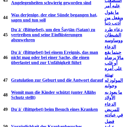
43
استصعب
Angelegenheiten schwierig geworden sind
عليه أمر
ما يقول
Was derjenige, der eine Sünde begangen hat,
44
ويفعل من
sagen und tun soll
أذنب ذنباً
Duʿāʾ (Bittgebet), um den Šayṭān (Satan) zu
دعاء طرد
45
vertreiben und seine Einflüsterungen
الشيطان
abzuwehren
ووساوسه
الدعاء
Duʿāʾ (Bittgebet) bei einem Ereignis, das man
حينما يقع
46
nicht mag oder bei einer Sache, die einen
مالا يرضاه
überlastet und zur Unfähigkeit führt
أو غلب
على أمره
تهنئة
47
Gratulation zur Geburt und die Antwort darauf
المولود له
وجوابه
Womit man die Kinder schützt (unter Allāhs
ما يعوذ به
48
Schutz stellt)
الأولاد
الدعاء
49
Duʿāʾ (Bittgebet) beim Besuch eines Kranken
للمريض
في عيادته
فضل
50
Vorzüglichkeit des Krankenbesuches
عيادة