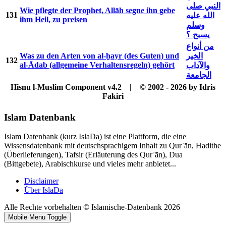
النبي صلى
Wie pflegte der Prophet, Allāh segne ihn gebe
131
الله عليه
ihm Heil, zu preisen
وسلم
يسبح ؟
من أنواع
Was zu den Arten von al-ẖayr (des Guten) und
الخير
132
al-Ādab (allgemeine Verhaltensregeln) gehört
والآداب
الجامعة
Hisnu l-Muslim Component v4.2 | © 2002 - 2026 by Idris
Fakiri
Islam Datenbank
Islam Datenbank (kurz IslaDa) ist eine Plattform, die eine
Wissensdatenbank mit deutschsprachigem Inhalt zu Qurʾān, Hadithe
(Überlieferungen), Tafsir (Erläuterung des Qurʾān), Dua
(Bittgebete), Arabischkurse und vieles mehr anbietet...
Disclaimer
Über IslaDa
Alle Rechte vorbehalten © Islamische-Datenbank 2026
Mobile Menu Toggle