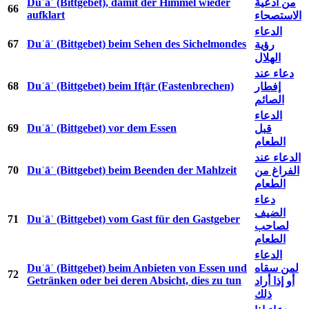
Duʿāʾ (Bittgebet), damit der Himmel wieder
من أدعية
66
aufklart
الاستصحاء
الدعاء
67
Duʿāʾ (Bittgebet) beim Sehen des Sichelmondes
رؤية
الهلال
دعاء عند
68
Duʿāʾ (Bittgebet) beim Ifṭār (Fastenbrechen)
إفطار
الصائم
الدعاء
69
Duʿāʾ (Bittgebet) vor dem Essen
قبل
الطعام
الدعاء عند
70
Duʿāʾ (Bittgebet) beim Beenden der Mahlzeit
الفراغ من
الطعام
دعاء
الضيف
71
Duʿāʾ (Bittgebet) vom Gast für den Gastgeber
لصاحب
الطعام
الدعاء
Duʿāʾ (Bittgebet) beim Anbieten von Essen und
لمن سقاه
72
Getränken oder bei deren Absicht, dies zu tun
أو إذا أراد
ذلك