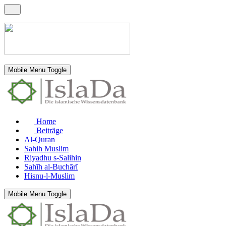
Mobile Menu Toggle
Home
Beiträge
Al-Quran
Sahih Muslim
Riyadhu s-Salihin
Sahīh al-Buchārī
Hisnu-l-Muslim
Mobile Menu Toggle