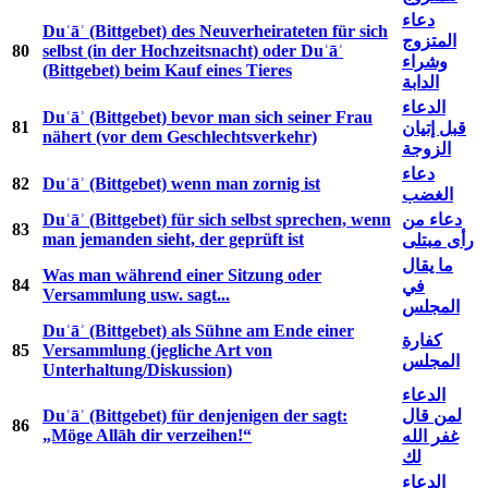
دعاء
Duʿāʾ (Bittgebet) des Neuverheirateten für sich
المتزوج
80
selbst (in der Hochzeitsnacht) oder Duʿāʾ
وشراء
(Bittgebet) beim Kauf eines Tieres
الدابة
الدعاء
Duʿāʾ (Bittgebet) bevor man sich seiner Frau
81
قبل إتيان
nähert (vor dem Geschlechtsverkehr)
الزوجة
دعاء
82
Duʿāʾ (Bittgebet) wenn man zornig ist
الغضب
Duʿāʾ (Bittgebet) für sich selbst sprechen, wenn
دعاء من
83
man jemanden sieht, der geprüft ist
رأى مبتلى
ما يقال
Was man während einer Sitzung oder
84
في
Versammlung usw. sagt...
المجلس
Duʿāʾ (Bittgebet) als Sühne am Ende einer
كفارة
85
Versammlung (jegliche Art von
المجلس
Unterhaltung/Diskussion)
الدعاء
Duʿāʾ (Bittgebet) für denjenigen der sagt:
لمن قال
86
„Möge Allāh dir verzeihen!“
غفر الله
لك
الدعاء