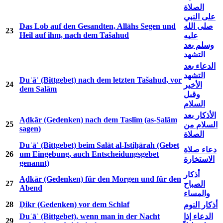
الصلاة
على النبي
Das Lob auf den Gesandten, Allāhs Segen und
صلى الله
23
Heil auf ihm, nach dem Tašahud
عليه
وسلم بعد
التشهد
الدعاء بعد
التشهد
Duʿāʾ (Bittgebet) nach dem letzten Tašahud, vor
24
الأخير
dem Salām
وقبل
السلام
الأذكار بعد
Aḏkār (Gedenken) nach dem Taslīm (as-Salām
25
السلام من
sagen)
الصلاة
Duʿāʾ (Bittgebet) beim Salāt al-Istiẖārah (Gebet
دعاء صلاة
26
um Eingebung, auch Entscheidungsgebet
الاستخارة
genannt)
أذكار
Aḏkār (Gedenken) für den Morgen und für den
27
الصباح
Abend
والمساء
28
Ḏikr (Gedenken) vor dem Schlaf
أذكار النوم
Duʿāʾ (Bittgebet), wenn man in der Nacht
الدعاء إذا
29