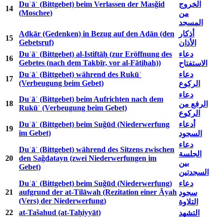
Duʿāʾ (Bittgebet) beim Verlassen der Masǧid
الخروج
14
(Moschee)
من
المسجد
Aḏkār (Gedenken) in Bezug auf den Aḏān (den
أذكار
15
Gebetsruf)
الأذان
Duʿāʾ (Bittgebet) al-Istiftāḥ (zur Eröffnung des
دعاء
16
Gebetes (nach dem Takbīr, vor al-Fātiḥah))
الاستفتاح
Duʿāʾ (Bittgebet) während des Rukūʿ
دعاء
17
(Verbeugung beim Gebet)
الركوع
دعاء
Duʿāʾ (Bittgebet) beim Aufrichten nach dem
18
الرفع من
Rukūʿ (Verbeugung beim Gebet)
الركوع
Duʿāʾ (Bittgebet) beim Suǧūd (Niederwerfung
أدعاء
19
im Gebet)
السجود
دعاء
Duʿāʾ (Bittgebet) während des Sitzens zwischen
الجلسة
20
den Saǧdatayn (zwei Niederwerfungen im
بين
Gebet)
السجدتين
Duʿāʾ (Bittgebet) beim Suǧūd (Niederwerfung)
دعاء
21
aufgrund der at-Tilāwah (Rezitation einer Āyah
سجود
(Vers) der Niederwerfung)
التلاوة
22
at-Tašahud (at-Taḥiyyāt)
التشهد