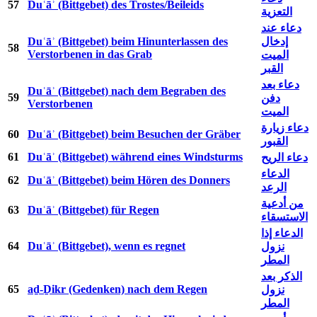
57
Duʿāʾ (Bittgebet) des Trostes/Beileids
التعزية
دعاء عند
Duʿāʾ (Bittgebet) beim Hinunterlassen des
إدخال
58
Verstorbenen in das Grab
الميت
القبر
دعاء بعد
Duʿāʾ (Bittgebet) nach dem Begraben des
59
دفن
Verstorbenen
الميت
دعاء زيارة
60
Duʿāʾ (Bittgebet) beim Besuchen der Gräber
القبور
61
Duʿāʾ (Bittgebet) während eines Windsturms
دعاء الريح
الدعاء
62
Duʿāʾ (Bittgebet) beim Hören des Donners
الرعد
من أدعية
63
Duʿāʾ (Bittgebet) für Regen
الاستسقاء
الدعاء إذا
64
Duʿāʾ (Bittgebet), wenn es regnet
نزول
المطر
الذكر بعد
65
aḏ-Ḏikr (Gedenken) nach dem Regen
نزول
المطر