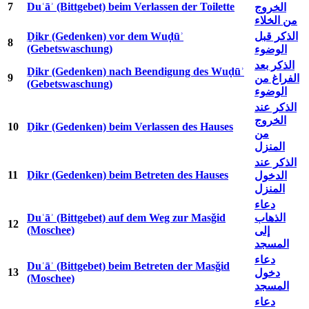
7
Duʿāʾ (Bittgebet) beim Verlassen der Toilette
الخروج
من الخلاء
Ḏikr (Gedenken) vor dem Wuḍūʾ
الذكر قبل
8
(Gebetswaschung)
الوضوء
الذكر بعد
Ḏikr (Gedenken) nach Beendigung des Wuḍūʾ
9
الفراغ من
(Gebetswaschung)
الوضوء
الذكر عند
الخروج
10
Ḏikr (Gedenken) beim Verlassen des Hauses
من
المنزل
الذكر عند
11
Ḏikr (Gedenken) beim Betreten des Hauses
الدخول
المنزل
دعاء
Duʿāʾ (Bittgebet) auf dem Weg zur Masǧid
الذهاب
12
(Moschee)
إلى
المسجد
دعاء
Duʿāʾ (Bittgebet) beim Betreten der Masǧid
13
دخول
(Moschee)
المسجد
دعاء