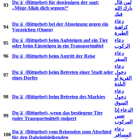
Duʿāʾ (Bittgebet) für denjenigen der sagt:
لمن قال
93
„Möge Allah dich segnen!“
بارك الله
فيك
دعاء
Duʿāʾ (Bittgebet) bei der Abneigung gegen ein
94
كراهية
Vorzeichen (Omen)
الطيرة
Duʿāʾ (Bittgebet) beim Aufsteigen auf ein Tier
دعاء
95
oder beim Einsteigen in ein Transportmittel
الركوب
دعاء
96
Duʿāʾ (Bittgebet) beim Antritt der Reise
السفر
دعاء
Duʿāʾ (Bittgebet) beim Betreten einer Stadt oder
دخول
97
eines Dorfes
القرية أو
البلدة
دعاء
98
Duʿāʾ (Bittgebet) beim Betreten des Marktes
دخول
السوق
الدعاء إذا
Duʿāʾ (Bittgebet), wenn das bestiegene Tier
99
تعس
(oder Transportmittel) stolpert
المركوب
دعاء
Duʿāʾ (Bittgebet) vom Reisenden zum Abschied
100
المسافر
für den Daheimbleibenden