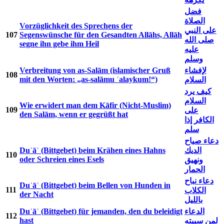
فضل
الصلاة
Vorzüglichkeit des Sprechens der
على النبي
107
Segenswünsche für den Gesandten Allāhs, Allāh
صلى الله
segne ihn gebe ihm Heil
عليه
وسلم
Verbreitung von as-Salām (islamischer Gruß
لإفشاء
108
mit den Worten: „as-salāmu ʿalaykum!“)
السلام
كيف يرد
السلام
Wie erwidert man dem Kāfir (Nicht-Muslim)
109
على
den Salām, wenn er gegrüßt hat
الكافر إذا
سلم
دعاء صياح
Duʿāʾ (Bittgebet) beim Krähen eines Hahns
الديك
110
oder Schreien eines Esels
ونهيق
الحمار
دعاء نباح
Duʿāʾ (Bittgebet) beim Bellen von Hunden in
111
الكلاب
der Nacht
بالليل
Duʿāʾ (Bittgebet) für jemanden, den du beleidigt
الدعاء
112
hast
لمن سببته