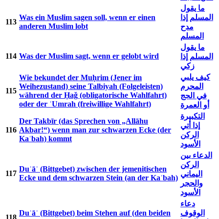
ما يقول
Was ein Muslim sagen soll, wenn er einen
المسلم إذا
113
anderen Muslim lobt
مدح
المسلم
ما يقول
114
Was der Muslim sagt, wenn er gelobt wird
المسلم إذا
زكي
كيف يلبي
Wie bekundet der Muḥrim (Jener im
Weihezustand) seine Talbiyah (Folgeleisten)
المحرم
115
während der Ḥaǧ (obligatorische Wahlfahrt)
في الحج
oder der ʿUmrah (freiwillige Wahlfahrt)
أو العمرة
التكبيرة
Der Takbīr (das Sprechen von „Allāhu
إذا أتي
116
Akbar!“) wenn man zur schwarzen Ecke (der
الركن
Kaʿbah) kommt
الأسود
الدعاء بين
الركن
Duʿāʾ (Bittgebet) zwischen der jemenitischen
117
اليماني
Ecke und dem schwarzen Stein (an der Kaʿbah)
والحجر
الأسود
دعاء
Duʿāʾ (Bittgebet) beim Stehen auf (den beiden
الوقوف
118