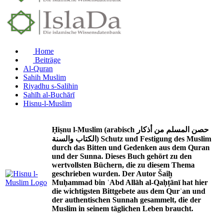
Home
Beiträge
Al-Quran
Sahih Muslim
Riyadhu s-Salihin
Sahīh al-Buchārī
Hisnu-l-Muslim
Ḥiṣnu l-Muslim (arabisch حصن المسلم من أذكار
الكتاب والسنة) Schutz und Festigung des Muslim
durch das Bitten und Gedenken aus dem Quran
und der Sunna. Dieses Buch gehört zu den
wertvollsten Büchern, die zu diesem Thema
geschrieben wurden. Der Autor Šaiḫ
Muḥammad bin ʿAbd Allāh al-Qaḥṭānī hat hier
die wichtigsten Bittgebete aus dem Qurʾan und
der authentischen Sunnah gesammelt, die der
Muslim in seinem täglichen Leben braucht.