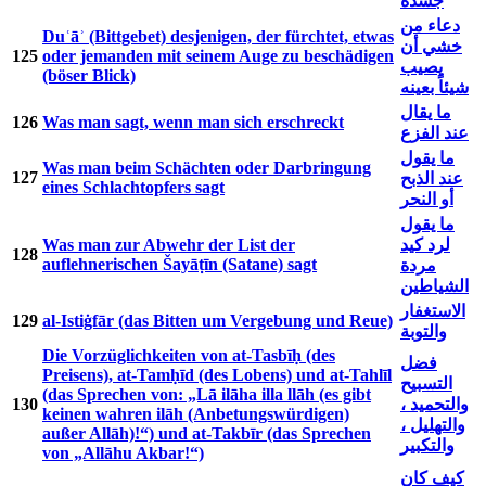
جسده
دعاء من
Duʿāʾ (Bittgebet) desjenigen, der fürchtet, etwas
خشي أن
125
oder jemanden mit seinem Auge zu beschädigen
يصيب
(böser Blick)
شيئاً بعينه
ما يقال
126
Was man sagt, wenn man sich erschreckt
عند الفزع
ما يقول
Was man beim Schächten oder Darbringung
127
عند الذبح
eines Schlachtopfers sagt
أو النحر
ما يقول
Was man zur Abwehr der List der
لرد كيد
128
auflehnerischen Šayāṭīn (Satane) sagt
مردة
الشياطين
الاستغفار
129
al-Istiġfār (das Bitten um Vergebung und Reue)
والتوبة
Die Vorzüglichkeiten von at-Tasbīḥ (des
فضل
Preisens), at-Tamḥīd (des Lobens) und at-Tahlīl
التسبيح
(das Sprechen von: „Lā ilāha illa llāh (es gibt
130
والتحميد ،
keinen wahren ilāh (Anbetungswürdigen)
والتهليل ،
außer Allāh)!“) und at-Takbīr (das Sprechen
والتكبير
von „Allāhu Akbar!“)
كيف كان