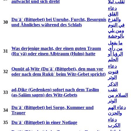
aufwacht und sich dreht
تقلب ليلاً
دعاء
القلق
Duʿāʾ (Bittgebet) bei Unruhe, Furcht, Besorgnis
والفزع
30
und Ähnliches während des Schlafs
في النوم
ومن بلي
بالوحشة
ما يفعل
Was derjenige macht, der einen guten Traum
من رأى
31
(Ruʾyā) oder einen Albtraum (Ḥulm) hatte
الرؤيا أو
الحلم
دعاء
Qunūt al-Witr (Duʿāʾ (Bittgebet), den man vor
32
قنوت
oder nach dem Rukūʿ beim Witr-Gebet spricht)
الوتر
الذكر
aḏ-Ḏikr (Gedenken) sofort nach dem Taslīm
عقب
33
(as-Salām sagen) des Witr-Gebets
السلام من
الوتر
Duʿāʾ (Bittgebet) bei Sorge, Kummer und
دعاء الهم
34
Trauer
والحزن
دعاء
35
Duʿāʾ (Bittgebet) in einer Notlage
الكرب