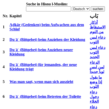
Suche in Hisnu l-Muslim:
بَاب
Nr.
Kapitel
أذكار
Aḏkār (Gedenken) beim Aufwachen aus dem
1
الاستيقاظ
Schlaf
من النوم
دعاء لبس
2
Duʿāʾ (Bittgebet) beim Anziehen der Kleidung
الثوب
دعاء لبس
Duʿāʾ (Bittgebet) beim Anziehen neuer
3
الثوب
Kleidung
الجديد
الدعاء
Duʿāʾ (Bittgebet) für jemanden, der neue
4
لمن لبس
Kleidung trägt
ثوباً جديداً
ما يقول
5
Was man sagt, wenn man sich auszieht
إذا وضع
الثوب
دعاء
6
Duʿāʾ (Bittgebet) beim Betreten der Toilette
دخول
الخلاء
دعاء