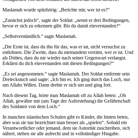
Maslamah wurde spitzhörig: „Berichte mir, wer ist es?“
„Zunächst jedoch“, sagte der Soldat: „nennt er drei Bedingungen,
bevor er sich zu erkennen gibt. Bis du damit einverstanden?“
„Selbstverständlich.“ sagte Maslamah.
„Die Erste ist, dass du ihn für das, was er tat, nicht versuchst zu
entlohnen. Die Zweite, dass du niemandem verrätst, wer er ist. Und
als Drittes, dass du nie wieder nach seiner Gegenwart verlangst.
Erklärst du dich einverstanden mit diesen Bedingungen?“
„Es sei angenommen.“ sagte Maslamah. Der Soldat entfernte sein
Dreieckstuch und sagte: „Ich bin es. Ich ging durch das Loch, nur
um Allahs Willen. Dann drehte er sich um und ging fort.
Nach diesem Tag, hörte man Maslamah oft zu Allah beten: „Oh
Allah, gewähre mir (am Tage der Auferstehung) die Gefährtschaft
des Soldaten von dem Loch.“
In manchen islamischen Schulen gibt es Kinder, die hinten beten,
aber was sie tun bezeichnet man besser als „spielen“. Sobald ein
Verantwortlicher oder jemand, dem sie Autorität zuschreiben, sich
nähert, stehen sie alle aufrecht und in vollständiger Hingabe.