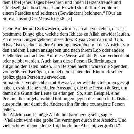
dem Übel jenes Tages bewahren und ihnen Herzensfreude und
Glückseligkeit bescheren. Und Er wird sie für ihre Geduld mit
einem Paradies und seidenen (Gewändern) belohnen.“ [Qurʾān,
Sure al-Insān (Der Mensch) 76:8-12]
Liebe Brüder und Schwestern, wir müssen alle verstehen, dass es
bestimmte Dinge gibt, welche dem Ikhlaas zu Allah zuwider laufen.
Zu diesen Dingen gehören diese drei: Riyaa’, Sum’ah und ’Ujb.
Riyaa’ ist es, eine Tat der Anbetung auszuüben mit der Absicht, vor
den anderen Leuten anzugeben und nach ihrem Lob oder andere
Eitelkeiten zu trachten. Auf diese Weise will die Person verherrlicht
oder gelobt werden. Auch kann diese Person Befürchtungen
aufgrund der Taten haben. Ein Beispiel hierfür wären die Spenden
von größeren Beträgen, um bei den Leuten den Eindruck seiner
großzügigen Person zu erwecken.
Suma’ah ist vergleichbar mit Reyaa’, aber wie die Gelehrten gesagt
haben, es sind jene verbalen Aussagen, die eine Person äußert, um
damit die Gunst der Leute zu erlangen. So, zum Beispiel, eine
Person, die aufgebauschte Drohungen gegen die Juden in Palästina
ausspricht, nur damit die Anderen ihn für eine couragierte Person
halten.
Ibn Al-Mubaarak, möge Allah ihm barmherzig sein, sagte:
„Vielleicht wird eine große Tat verringert durch ihre Absicht. Und
vielleicht wird eine kleine Tat, durch ihre Absicht, vergrößert.“