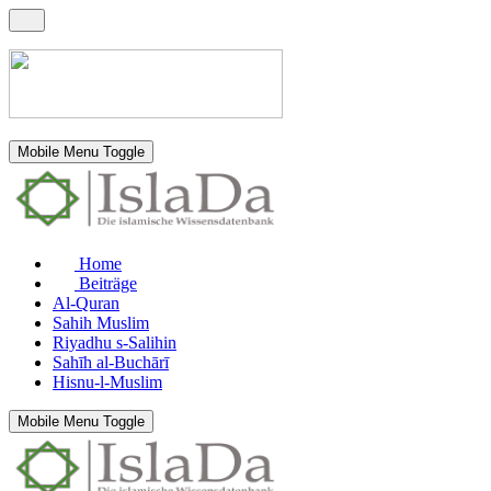
Mobile Menu Toggle
Home
Beiträge
Al-Quran
Sahih Muslim
Riyadhu s-Salihin
Sahīh al-Buchārī
Hisnu-l-Muslim
Mobile Menu Toggle