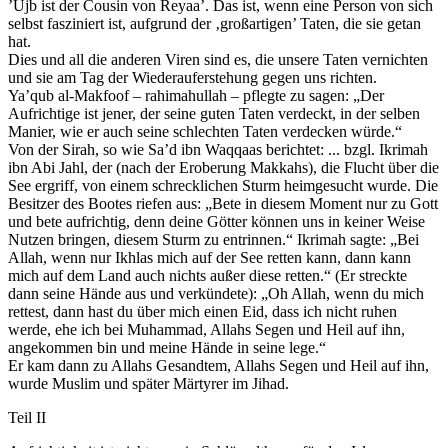
’Ujb ist der Cousin von Reyaa’. Das ist, wenn eine Person von sich
selbst fasziniert ist, aufgrund der ‚großartigen’ Taten, die sie getan
hat.
Dies und all die anderen Viren sind es, die unsere Taten vernichten
und sie am Tag der Wiederauferstehung gegen uns richten.
Ya’qub al-Makfoof – rahimahullah – pflegte zu sagen: „Der
Aufrichtige ist jener, der seine guten Taten verdeckt, in der selben
Manier, wie er auch seine schlechten Taten verdecken würde.“
Von der Sirah, so wie Sa’d ibn Waqqaas berichtet: ... bzgl. Ikrimah
ibn Abi Jahl, der (nach der Eroberung Makkahs), die Flucht über die
See ergriff, von einem schrecklichen Sturm heimgesucht wurde. Die
Besitzer des Bootes riefen aus: „Bete in diesem Moment nur zu Gott
und bete aufrichtig, denn deine Götter können uns in keiner Weise
Nutzen bringen, diesem Sturm zu entrinnen.“ Ikrimah sagte: „Bei
Allah, wenn nur Ikhlas mich auf der See retten kann, dann kann
mich auf dem Land auch nichts außer diese retten.“ (Er streckte
dann seine Hände aus und verkündete): „Oh Allah, wenn du mich
rettest, dann hast du über mich einen Eid, dass ich nicht ruhen
werde, ehe ich bei Muhammad, Allahs Segen und Heil auf ihn,
angekommen bin und meine Hände in seine lege.“
Er kam dann zu Allahs Gesandtem, Allahs Segen und Heil auf ihn,
wurde Muslim und später Märtyrer im Jihad.
Teil II