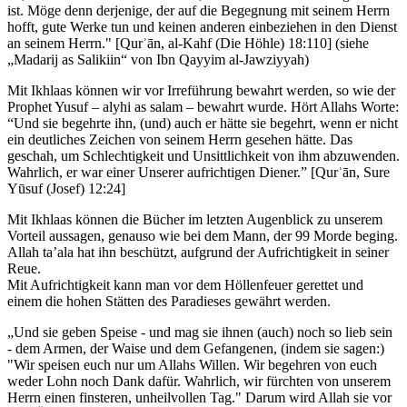
ist. Möge denn derjenige, der auf die Begegnung mit seinem Herrn
hofft, gute Werke tun und keinen anderen einbeziehen in den Dienst
an seinem Herrn." [Qurʾān, al-Kahf (Die Höhle) 18:110] (siehe
„Madarij as Salikiin“ von Ibn Qayyim al-Jawziyyah)
Mit Ikhlaas können wir vor Irreführung bewahrt werden, so wie der
Prophet Yusuf – alyhi as salam – bewahrt wurde. Hört Allahs Worte:
“Und sie begehrte ihn, (und) auch er hätte sie begehrt, wenn er nicht
ein deutliches Zeichen von seinem Herrn gesehen hätte. Das
geschah, um Schlechtigkeit und Unsittlichkeit von ihm abzuwenden.
Wahrlich, er war einer Unserer aufrichtigen Diener.” [Qurʾān, Sure
Yūsuf (Josef) 12:24]
Mit Ikhlaas können die Bücher im letzten Augenblick zu unserem
Vorteil aussagen, genauso wie bei dem Mann, der 99 Morde beging.
Allah ta’ala hat ihn beschützt, aufgrund der Aufrichtigkeit in seiner
Reue.
Mit Aufrichtigkeit kann man vor dem Höllenfeuer gerettet und
einem die hohen Stätten des Paradieses gewährt werden.
„Und sie geben Speise - und mag sie ihnen (auch) noch so lieb sein
- dem Armen, der Waise und dem Gefangenen, (indem sie sagen:)
"Wir speisen euch nur um Allahs Willen. Wir begehren von euch
weder Lohn noch Dank dafür. Wahrlich, wir fürchten von unserem
Herrn einen finsteren, unheilvollen Tag." Darum wird Allah sie vor