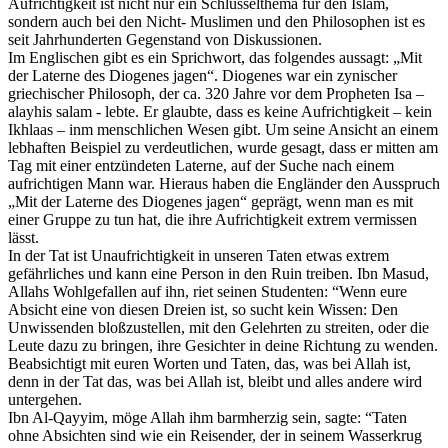
Aufrichtigkeit ist nicht nur ein Schlüsselthema für den Islam,
sondern auch bei den Nicht- Muslimen und den Philosophen ist es
seit Jahrhunderten Gegenstand von Diskussionen.
Im Englischen gibt es ein Sprichwort, das folgendes aussagt: „Mit
der Laterne des Diogenes jagen“. Diogenes war ein zynischer
griechischer Philosoph, der ca. 320 Jahre vor dem Propheten Isa –
alayhis salam - lebte. Er glaubte, dass es keine Aufrichtigkeit – kein
Ikhlaas – inm menschlichen Wesen gibt. Um seine Ansicht an einem
lebhaften Beispiel zu verdeutlichen, wurde gesagt, dass er mitten am
Tag mit einer entzündeten Laterne, auf der Suche nach einem
aufrichtigen Mann war. Hieraus haben die Engländer den Ausspruch
„Mit der Laterne des Diogenes jagen“ geprägt, wenn man es mit
einer Gruppe zu tun hat, die ihre Aufrichtigkeit extrem vermissen
lässt.
In der Tat ist Unaufrichtigkeit in unseren Taten etwas extrem
gefährliches und kann eine Person in den Ruin treiben. Ibn Masud,
Allahs Wohlgefallen auf ihn, riet seinen Studenten: “Wenn eure
Absicht eine von diesen Dreien ist, so sucht kein Wissen: Den
Unwissenden bloßzustellen, mit den Gelehrten zu streiten, oder die
Leute dazu zu bringen, ihre Gesichter in deine Richtung zu wenden.
Beabsichtigt mit euren Worten und Taten, das, was bei Allah ist,
denn in der Tat das, was bei Allah ist, bleibt und alles andere wird
untergehen.
Ibn Al-Qayyim, möge Allah ihm barmherzig sein, sagte: “Taten
ohne Absichten sind wie ein Reisender, der in seinem Wasserkrug