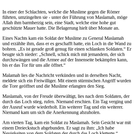
In einer der Schlachten, welche die Muslime gegen die Römer
führten, umzingelten sie - unter der Führung von Maslamah, möge
Allah ihm barmherzig sein, eine Stadt, welche eine hohe gut
geschützte Mauer hatte. Die Belagerung hielt über Monate an.
Eines Nachts kam ein Soldat der Muslime zu General Maslamah
und erzählte ihm, dass er es geschafft hatte, ein Loch in die Wand zu
bohren. „Es ist gerade groß genug für einen schlanken Soldaten.“ Er
beugte sich nieder: „Schnell, schick mich mit jemandem, der sich
durchzwängen und die Armee auf der Innenseite bekämpfen kann,
bis er das Tor für uns alle öffnet.“
Malamah lies die Nachricht verkünden und in derselben Nacht,
meldete sich ein Freiwilliger. Mit einem stürmischen Angriff wurden
die Tore geöffnet und die Muslime erlangten den Sieg.
Maslamah, von der Freude überwältigt, lies nach dem Soldaten, der
durch das Loch stieg, rufen. Niemand erschien. Ein Tag verging und
der Ausruf wurde wiederholt. Ein weiterer Tag und ein weiterer.
Niemand kam um sich die Anerkennung abzuholen.
Am vierten Tag, kam ein Soldat zu Maslamah. Sein Gesicht war mit
einem Dreieckstuch abgebunden. Er sagt zu ihm: „Ich habe
Neuigkeiten von dem Soldaten der durch das Loch kletterte.“