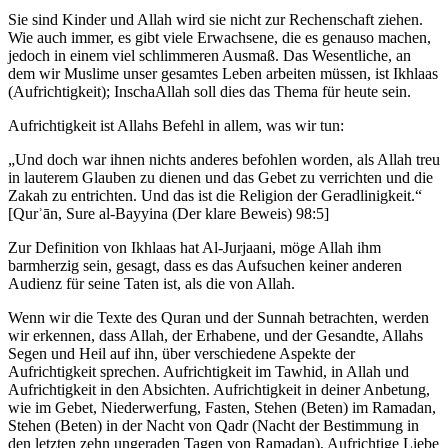
Sie sind Kinder und Allah wird sie nicht zur Rechenschaft ziehen.
Wie auch immer, es gibt viele Erwachsene, die es genauso machen,
jedoch in einem viel schlimmeren Ausmaß. Das Wesentliche, an
dem wir Muslime unser gesamtes Leben arbeiten müssen, ist Ikhlaas
(Aufrichtigkeit); InschaAllah soll dies das Thema für heute sein.
Aufrichtigkeit ist Allahs Befehl in allem, was wir tun:
„Und doch war ihnen nichts anderes befohlen worden, als Allah treu
in lauterem Glauben zu dienen und das Gebet zu verrichten und die
Zakah zu entrichten. Und das ist die Religion der Geradlinigkeit.“
[Qurʾān, Sure al-Bayyina (Der klare Beweis) 98:5]
Zur Definition von Ikhlaas hat Al-Jurjaani, möge Allah ihm
barmherzig sein, gesagt, dass es das Aufsuchen keiner anderen
Audienz für seine Taten ist, als die von Allah.
Wenn wir die Texte des Quran und der Sunnah betrachten, werden
wir erkennen, dass Allah, der Erhabene, und der Gesandte, Allahs
Segen und Heil auf ihn, über verschiedene Aspekte der
Aufrichtigkeit sprechen. Aufrichtigkeit im Tawhid, in Allah und
Aufrichtigkeit in den Absichten. Aufrichtigkeit in deiner Anbetung,
wie im Gebet, Niederwerfung, Fasten, Stehen (Beten) im Ramadan,
Stehen (Beten) in der Nacht von Qadr (Nacht der Bestimmung in
den letzten zehn ungeraden Tagen von Ramadan), Aufrichtige Liebe