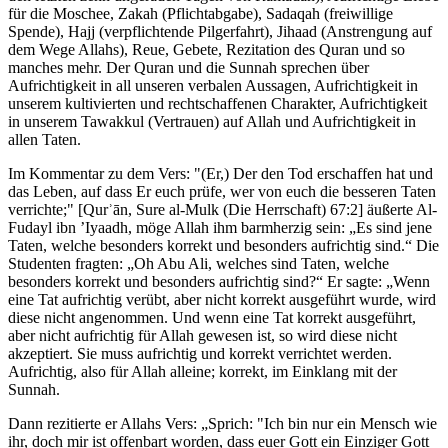
für die Moschee, Zakah (Pflichtabgabe), Sadaqah (freiwillige
Spende), Hajj (verpflichtende Pilgerfahrt), Jihaad (Anstrengung auf
dem Wege Allahs), Reue, Gebete, Rezitation des Quran und so
manches mehr. Der Quran und die Sunnah sprechen über
Aufrichtigkeit in all unseren verbalen Aussagen, Aufrichtigkeit in
unserem kultivierten und rechtschaffenen Charakter, Aufrichtigkeit
in unserem Tawakkul (Vertrauen) auf Allah und Aufrichtigkeit in
allen Taten.
Im Kommentar zu dem Vers: "(Er,) Der den Tod erschaffen hat und
das Leben, auf dass Er euch prüfe, wer von euch die besseren Taten
verrichte;" [Qurʾān, Sure al-Mulk (Die Herrschaft) 67:2] äußerte Al-
Fudayl ibn ’Iyaadh, möge Allah ihm barmherzig sein: „Es sind jene
Taten, welche besonders korrekt und besonders aufrichtig sind.“ Die
Studenten fragten: „Oh Abu Ali, welches sind Taten, welche
besonders korrekt und besonders aufrichtig sind?“ Er sagte: „Wenn
eine Tat aufrichtig verübt, aber nicht korrekt ausgeführt wurde, wird
diese nicht angenommen. Und wenn eine Tat korrekt ausgeführt,
aber nicht aufrichtig für Allah gewesen ist, so wird diese nicht
akzeptiert. Sie muss aufrichtig und korrekt verrichtet werden.
Aufrichtig, also für Allah alleine; korrekt, im Einklang mit der
Sunnah.
Dann rezitierte er Allahs Vers: „Sprich: "Ich bin nur ein Mensch wie
ihr, doch mir ist offenbart worden, dass euer Gott ein Einziger Gott