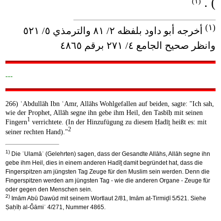
) .
(١)
____________________________________
(١)
أخرجه أبو داود بلفظه ٢/ ٨١ والترمذي ٥/ ٥٢١
وانظر صحيح الجامع ٤/ ٢٧١ برقم ٤٨٦٥
---
266) ʿAbdullāh Ibn ʿAmr, Allāhs Wohlgefallen auf beiden, sagte: "Ich sah,
wie der Prophet, Allāh segne ihn gebe ihm Heil, den Tasbīḥ mit seinen
1
Fingern
verrichtete. (In der Hinzufügung zu diesem Ḥadīṯ heißt es: mit
2
seiner rechten Hand)."
1)
Die ʿUlamāʾ (Gelehrten) sagen, dass der Gesandte Allāhs, Allāh segne ihn
gebe ihm Heil, dies in einem anderen Hadīṯ damit begründet hat, dass die
Fingerspitzen am jüngsten Tag Zeuge für den Muslim sein werden. Denn die
Fingerspitzen werden am jüngsten Tag - wie die anderen Organe - Zeuge für
oder gegen den Menschen sein.
2)
Imām Abū Dawūd mit seinem Wortlaut 2/81, Imām at-Tirmiḏī 5/521. Siehe
Ṣaḥīḥ al-Ǧāmiʿ 4/271, Nummer 4865.