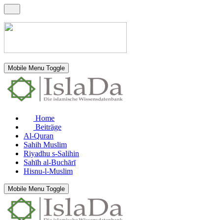
Mobile Menu Toggle
Home
Beiträge
Al-Quran
Sahih Muslim
Riyadhu s-Salihin
Sahīh al-Buchārī
Hisnu-l-Muslim
Mobile Menu Toggle