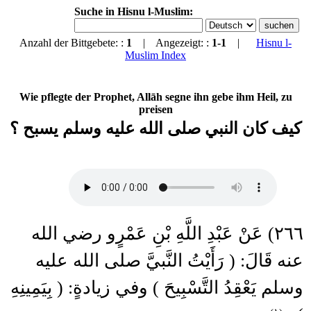
Suche in Hisnu l-Muslim:
Anzahl der Bittgebete: :
1
| Angezeigt: :
1-1
|
Hisnu l-
Muslim Index
Wie pflegte der Prophet, Allāh segne ihn gebe ihm Heil, zu
preisen
كيف كان النبي صلى الله عليه وسلم يسبح ؟
٢٦٦) عَنْ عَبْدِ اللَّهِ بْنِ عَمْرٍو رضي الله
عنه قَالَ: ( رَأَيْتُ النَّبيَّ صلى الله عليه
وسلم يَعْقِدُ التَّسْبِيحَ ) وفي زيادةٍ: ( بِيَمِينِهِ