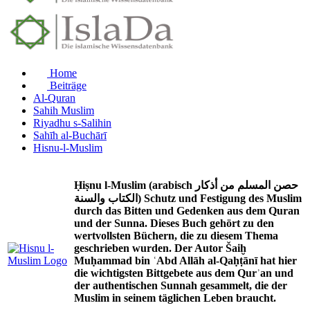
Home
Beiträge
Al-Quran
Sahih Muslim
Riyadhu s-Salihin
Sahīh al-Buchārī
Hisnu-l-Muslim
Ḥiṣnu l-Muslim (arabisch حصن المسلم من أذكار
الكتاب والسنة) Schutz und Festigung des Muslim
durch das Bitten und Gedenken aus dem Quran
und der Sunna. Dieses Buch gehört zu den
wertvollsten Büchern, die zu diesem Thema
geschrieben wurden. Der Autor Šaiḫ
Muḥammad bin ʿAbd Allāh al-Qaḥṭānī hat hier
die wichtigsten Bittgebete aus dem Qurʾan und
der authentischen Sunnah gesammelt, die der
Muslim in seinem täglichen Leben braucht.