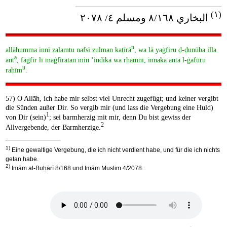
____________________________________
(١)
البخاري ٨/١٦٨ ومسلم ٤/ ٢٠٧٨
n
allāhumma innī ẓalamtu nafsī ẓulman kaṯīrā
, wa lā yaġfiru ḏ-ḏunūba illa
a
ant
, faġfir lī maġfiratan min ʿindika wa rḥamnī, innaka anta l-ġafūru
u
raḥīm
.
57) O Allāh, ich habe mir selbst viel Unrecht zugefügt; und keiner vergibt
die Sünden außer Dir. So vergib mir (und lass die Vergebung eine Huld)
1
von Dir (sein)
; sei barmherzig mit mir, denn Du bist gewiss der
2
Allvergebende, der Barmherzige.
1)
Eine gewaltige Vergebung, die ich nicht verdient habe, und für die ich nichts
getan habe.
2)
Imām al-Buẖārī 8/168 und Imām Muslim 4/2078.