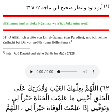
____________________________________
(١)
أبو داود وانظر صحيح ابن ماجه ٢/ ٣٢٨
i
allāhumma innī asʾaluka l-ǧannata wa aʿūḏu bika mina n-nār
.
61) O Allāh, ich erbitte von Dir al-Ǧannah (das Paradies); und ich nehme
1
Zuflucht bei Dir vor an-Nār (dem Höllenfeuer).
1)
Imām Abū Dawūd und siehe Ṣaḥīḥ Ibn Māǧa 2/328.
٦٢) اللَّهُمَّ بِعِلْمِكَ الغَيْبَ وَقُدْرَتِكَ عَلَى
الْخَلقِ أَحْيِنِي مَا عَلِمْتَ الْحَيَاةَ خَيْراً لِي ،
وَتَوَفَّنِي إِذَا عَلِمْتَ الْوَفَاةَ خَيْراً لِي ، اللَّهُمَّ