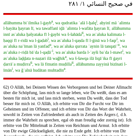
في صحيح النسائي ١/ ٢٨١
a
i
allāhumma biʾilmika l-ġayb
, wa qudratika ʿalā l-ẖalq
, aḥyinī mā ʾalimta
l-ḥayāta ẖayran lī, wa tawaffanī iḏā ʾalimta l-wafāta ẖayran lī, allāhumma
ti
innī asʾaluka ẖašyataka fī l-ġaybi wa š-šahāda
, wa asʾaluka kalimata l-
i
i
ḥaqqi fī r-ridā wa l-ġaḍab
, wa asʾaluka l-qaṣda fī l-ġinā wa l-faqr
, wa
u
u
asʾaluka naʿīman lā yanfad
, wa asʾaluka qurrata ʿaynin lā tanqaṭiʿ
, wa
i
i
asʾaluka r-riḍā bāʿda l-qaḍāʾ
, wa asʾaluka barda l-ʿayši baʿda l-mawt
, wa
a
asʾaluka laḏḏata n-naẓari ilā waǧhik
, wa š-šawqa ilā liqāʾika fī ġayri
ti
ti
ḍarrāʾa muḍirra
, wa lā fitnatin muḍilla
, allāhumma zayyinā bizīnati l-
i
a
īmān
, wa ǧʿalnā hudātan muhtadīn
.
62) O Allāh, bei Deinem Wissen des Verborgenen und bei Deiner Allmacht
über die Schöpfung, lass mich so lange leben, wie Du weißt, dass es am
besten für mich ist, und lass mich sterben, wenn Du weißt, dass der Tod
besser für mich ist. O Allāh, ich erbitte von Dir die Furcht vor Dir im
Geheimen und im Offenen; und ich erbitte von Dir das Wort der Wahrheit,
sowohl in Zeiten von Zufriedenheit als auch in Zeiten des Ärgers (, d.h.
immer die Wahrheit zu sprechen, egal ob man freudig oder zornig ist). Ich
erbitte von Dir Mittelmaß in Zeiten von Reichtum und Armut. Ich erbitte
von Dir ewige Glückseligkeit, die nie zu Ende geht. Ich erbitte von Dir