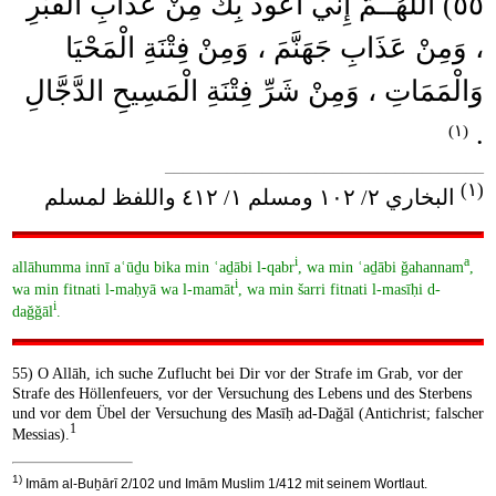
٥٥) اللَّهُــمَّ إِنِّي أَعُوذُ بِكَ مِنْ عَذَابِ الْقَبْرِ
، وَمِنْ عَذَابِ جَهَنَّمَ ، وَمِنْ فِتْنَةِ الْمَحْيَا
وَالْمَمَاتِ ، وَمِنْ شَرِّ فِتْنَةِ الْمَسِيحِ الدَّجَّالِ
.
(١)
____________________________________
(١)
البخاري ٢/ ١٠٢ ومسلم ١/ ٤١٢ واللفظ لمسلم
i
a
allāhumma innī aʿūḏu bika min ʿaḏābi l-qabr
, wa min ʿaḏābi ǧahannam
,
i
wa min fitnati l-maḥyā wa l-mamāt
, wa min šarri fitnati l-masīḥi d-
i
daǧǧāl
.
55) O Allāh, ich suche Zuflucht bei Dir vor der Strafe im Grab, vor der
Strafe des Höllenfeuers, vor der Versuchung des Lebens und des Sterbens
und vor dem Übel der Versuchung des Masīḥ ad-Daǧāl (Antichrist; falscher
1
Messias).
1)
Imām al-Buẖārī 2/102 und Imām Muslim 1/412 mit seinem Wortlaut.