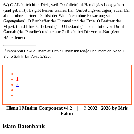
64) O Allāh, ich bitte Dich, weil Dir (allein) al-Ḥamd (das Lob) gehört
(und gebührt). Es gibt keinen wahren Ilāh (Anbetungswürdigen) außer Dir
allein, ohne Partner. Du bist der Wohltäter (ohne Erwartung von
Gegengaben). O Erschaffer der Himmel und der Erde, O Besitzer der
Majestät und Ehre, O Lebendiger, O Beständiger; ich erbitte von Dir al-
Ǧannah (das Paradies) und nehme Zuflucht bei Dir vor an-Nār (dem
1
Höllenfeuer).
1)
Imām Abū Dawūd, Imām at-Tirmiḏī, Imām Ibn Māǧa und Imām an-Nasāʾī.
Siehe Ṣaḥīḥ Ibn Māǧa 2/329.
1
2
Hisnu l-Muslim Component v4.2 | © 2002 - 2026 by Idris
Fakiri
Islam Datenbank