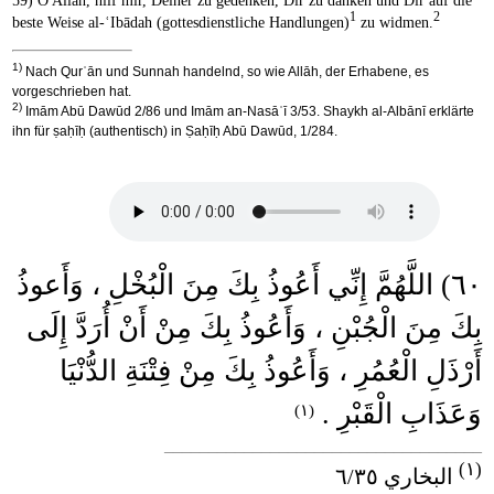
59) O Allāh, hilf mir, Deiner zu gedenken, Dir zu danken und Dir auf die
1
2
beste Weise al-ʿIbādah (gottesdienstliche Handlungen)
zu widmen.
1)
Nach Qurʾān und Sunnah handelnd, so wie Allāh, der Erhabene, es
vorgeschrieben hat.
2)
Imām Abū Dawūd 2/86 und Imām an-Nasāʾī 3/53. Shaykh al-Albānī erklärte
ihn für ṣaḥīḥ (authentisch) in Ṣaḥīḥ Abū Dawūd, 1/284.
٦٠) اللَّهُمَّ إِنِّي أَعُوذُ بِكَ مِنَ الْبُخْلِ ، وَأَعوذُ
بِكَ مِنَ الْجُبْنِ ، وَأَعُوذُ بِكَ مِنْ أَنْ أُرَدَّ إِلَى
أَرْذَلِ الْعُمُرِ ، وَأَعُوذُ بِكَ مِنْ فِتْنَةِ الدُّنْيَا
وَعَذَابِ الْقَبْرِ .
(١)
____________________________________
(١)
البخاري ٦/٣٥