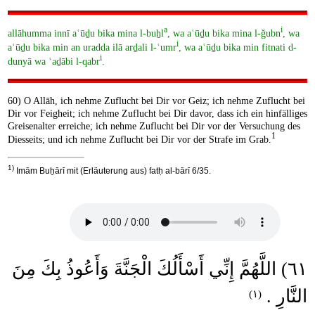
a
i
allāhumma innī aʿūḏu bika mina l-buẖl
, wa aʿūḏu bika mina l-ǧubn
, wa
i
aʿūḏu bika min an uradda ilā arḏali l-ʿumr
, wa aʿūḏu bika min fitnati d-
i
dunyā wa ʿaḏābi l-qabr
.
60) O Allāh, ich nehme Zuflucht bei Dir vor Geiz; ich nehme Zuflucht bei
Dir vor Feigheit; ich nehme Zuflucht bei Dir davor, dass ich ein hinfälliges
Greisenalter erreiche; ich nehme Zuflucht bei Dir vor der Versuchung des
1
Diesseits; und ich nehme Zuflucht bei Dir vor der Strafe im Grab.
1)
Imām Buẖārī mit (Erläuterung aus) fatḥ al-bārī 6/35.
٦١) اللَّهُمَّ إِنِّي أَسْأَلُكَ الْجَنَّةَ وَأَعُوذُ بِكَ مِنَ
النَّارِ .
(١)