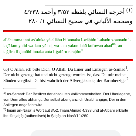
____________________________________
(١)
أخرجه النسائي بلفظه ٣/٥٢ وأحمد ٤/٣٣٨
وصححه الألباني في صحيح النسائي ١/ ٢٨٠
allāhumma innī asʾaluka yā allāhu biʾannaka l-wāḥidu l-aḥadu ṣ-ṣamadu l-
un
laḏī lam yalid wa-lam yūlad, wa-lam yakun lahū kufuwan aḥad
, an
u
taġfira lī ḏunūbī innaka anta l-ġafūru r-raḥīm
.
1
63) O Allāh, ich bitte Dich, O Allāh, Du Einer und Einziger, aṣ-Ṣamad
,
Der nicht gezeugt hat und nicht gezeugt worden ist, dass Du mir meine
2
Sünden vergibst. Du bist wahrlich der Allvergebende, der Barmherzige.
1)
aṣ-Ṣamad: Der Besitzer der absoluten Vollkommenheiten; Der Überlegene,
von Dem alles abhängt; Der selbst aber gänzlich Unabhängige; Der in den
Anliegen angefleht wird.
2)
Imām an-Nasāʾīs Wortlaut 3/52, Imām Aḥmad 4/338 und al-Albānī erklärte
ihn für ṣaḥīḥ (authentisch) in Ṣaḥīḥ an-Nasāʾī 1/280.