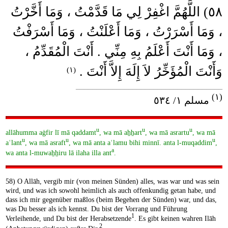
٥٨) اللَّهُمَّ اغْفِرْ لِي مَا قَدَّمْتُ ، وَمَا أَخَّرْتُ
، وَمَا أَسْرَرْتُ ، وَمَا أَعْلَنْتُ ، وَمَا أَسْرَفْتُ
، وَمَا أَنْتَ أَعْلَمُ بِهِ مِنِّي . أَنْتَ الْمُقَدِّمُ ،
وَأَنْتَ الْمُؤَخِّرُ لاَ إِلَهَ إِلاَّ أَنْتَ .
(١)
____________________________________
(١)
مسلم ١/ ٥٣٤
u
u
u
allāhumma aġfir lī mā qaddamt
, wa mā aẖẖart
, wa mā asrartu
, wa mā
u
u
u
aʿlant
, wa mā asraft
, wa mā anta aʿlamu bihi minnī. anta l-muqaddim
,
a
wa anta l-muwaẖẖiru lā ilaha illa ant
.
58) O Allāh, vergib mir (von meinen Sünden) alles, was war und was sein
wird, und was ich sowohl heimlich als auch offenkundig getan habe, und
dass ich mir gegenüber maßlos (beim Begehen der Sünden) war, und das,
was Du besser als ich kennst. Du bist der Vorrang und Führung
1
Verleihende, und Du bist der Herabsetzende
. Es gibt keinen wahren Ilāh
2