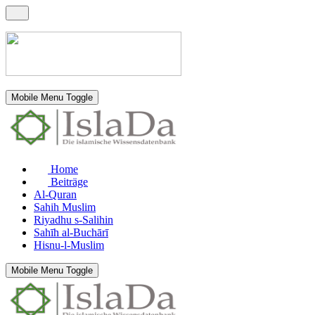
Mobile Menu Toggle
Home
Beiträge
Al-Quran
Sahih Muslim
Riyadhu s-Salihin
Sahīh al-Buchārī
Hisnu-l-Muslim
Mobile Menu Toggle