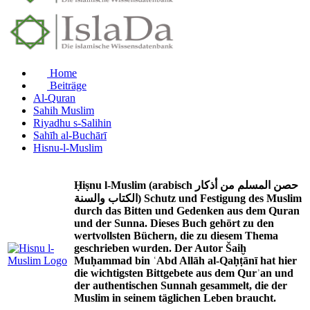
Home
Beiträge
Al-Quran
Sahih Muslim
Riyadhu s-Salihin
Sahīh al-Buchārī
Hisnu-l-Muslim
Ḥiṣnu l-Muslim (arabisch حصن المسلم من أذكار
الكتاب والسنة) Schutz und Festigung des Muslim
durch das Bitten und Gedenken aus dem Quran
und der Sunna. Dieses Buch gehört zu den
wertvollsten Büchern, die zu diesem Thema
geschrieben wurden. Der Autor Šaiḫ
Muḥammad bin ʿAbd Allāh al-Qaḥṭānī hat hier
die wichtigsten Bittgebete aus dem Qurʾan und
der authentischen Sunnah gesammelt, die der
Muslim in seinem täglichen Leben braucht.