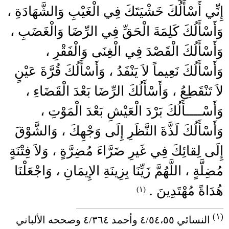
إِنِّي أَسْأَلُكَ خَشْيَتَكَ فِي الْغَيْبِ وَالشَّهَادَةِ ،
وَأَسْأَلُكَ كَلِمَةَ الْحَقِّ فِي الرِّضَا وَالْغَضَبِ ،
وَأَسْأَلُكَ الْقَصْدَ فِي الْغِنَى وَالْفَقْرِ ،
وَأَسْأَلُكَ نَعِيماً لاَ يَنْفَدُ ، وَأَسْأَلُكَ قُرَّةَ عَيْنٍ
لاَ تَنْقَطِعُ ، وَأَسْأَلُكَ الرِّضَا بَعْدَ الْقَضَاءِ ،
وَأَسْــــأَلُكَ بَرْدَ الْعَيْشِ بَعْدَ الْمَوْتِ ،
وَأَسْأَلُكَ لَذَّةَ النَّظَرِ إِلَى وَجْهِكَ ، وَالشَّوْقَ
إِلَى لِقائِكَ فِي غَيرِ ضَرَّاءَ مُضِرَّةٍ ، وَلاَ فِتْنَةٍ
مُضِلَّةٍ ، اللَّهُمَّ زَيِّنَا بِزِينَةِ الإِيمَانِ ، وَاجْعَلْنَا
هُدَاةً مُهْتَدِينَ .
(١)
____________________________________
(١)
النسائي ٤/٥٤،٥٥ وأحمد ٤/٣٦٤ وصححه الألباني