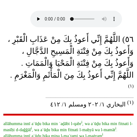
٥٦) اللَّهُمَّ إِنِّي أَعوذُ بِكَ مِنْ عَذَابِ الْقَبْرِ ،
وَأَعوذُ بِكَ مِنْ فِتْنَةِ الْمَسِيحِ الدَّجَّالِ ،
وَأَعوذُ بِكَ مِنْ فِتْنَةِ الْمَحْيَا وَالْمَمَاتِ .
اللَّهُمَّ إِنِّي أَعوذُ بِكَ مِنَ الْمَأْثَمِ وَالْمَغْرَمِ .
(١)
____________________________________
(١)
البخاري ١/ ٢٠٢ ومسلم ١/ ٤١٢
i
allāhumma innī aʿūḏu bika min ʿaḏābi l-qabr
, wa aʿūḏu bika min fitnati l-
i
i
masīḥi d-daǧǧāl
, wa aʿūḏu bika min fitnati l-maḥyā wa l-mamāt
.
i
allāhumma innī aʿūḏu bika mina l-maʾṯami wa l-maġram
.