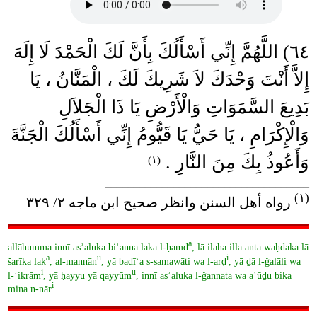
٦٤) اللَّهُمَّ إِنِّي أَسْأَلُكَ بِأَنَّ لَكَ الْحَمْدَ لَا إِلَهَ
إِلاَّ أَنْتَ وَحْدَكَ لاَ شَرِيكَ لَكَ ، الْمَنَّانُ ، يَا
بَدِيعَ السَّمَوَاتِ وَالْأَرْضِ يَا ذَا الْجَلاَلِ
وَالْإِكْرَامِ ، يَا حَيُّ يَا قَيُّومُ إِنِّي أَسْأَلُكَ الْجَنَّةَ
وَأَعُوذُ بِكَ مِنَ النَّارِ .
(١)
____________________________________
(١)
رواه أهل السنن وانظر صحيح ابن ماجه ٢/ ٣٢٩
a
allāhumma innī asʾaluka biʾanna laka l-ḥamd
, lā ilaha illa anta waḥdaka lā
a
u
i
šarīka lak
, al-mannān
, yā badīʿa s-samawāti wa l-arḍ
, yā ḏā l-ǧalāli wa
i
u
l-ʾikrām
, yā ḥayyu yā qayyūm
, innī asʾaluka l-ǧannata wa aʿūḏu bika
i
mina n-nār
.