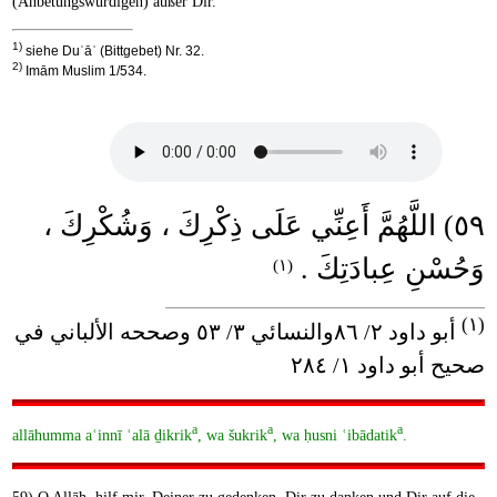
(Anbetungswürdigen) außer Dir.
1)
siehe Duʿāʾ (Bittgebet) Nr. 32.
2)
Imām Muslim 1/534.
٥٩) اللَّهُمَّ أَعِنِّي عَلَى ذِكْرِكَ ، وَشُكْرِكَ ،
وَحُسْنِ عِبادَتِكَ .
(١)
____________________________________
(١)
أبو داود ٢/ ٨٦والنسائي ٣/ ٥٣ وصححه الألباني في
صحيح أبو داود ١/ ٢٨٤
a
a
a
allāhumma aʿinnī ʿalā ḏikrik
, wa šukrik
, wa ḥusni ʿibādatik
.