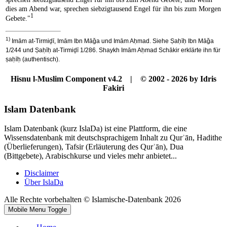
dies am Abend war, sprechen siebzigtausend Engel für ihn bis zum Morgen
1
Gebete."
1)
Imām at-Tirmiḏī, Imām Ibn Māǧa und Imām Aḥmad. Siehe Ṣaḥīḥ Ibn Māǧa
1/244 und Ṣaḥīḥ at-Tirmiḏī 1/286. Shaykh Imām Aḥmad Schākir erklärte ihn für
ṣaḥīḥ (authentisch).
Hisnu l-Muslim Component v4.2 | © 2002 - 2026 by Idris
Fakiri
Islam Datenbank
Islam Datenbank (kurz IslaDa) ist eine Plattform, die eine
Wissensdatenbank mit deutschsprachigem Inhalt zu Qurʾān, Hadithe
(Überlieferungen), Tafsir (Erläuterung des Qurʾān), Dua
(Bittgebete), Arabischkurse und vieles mehr anbietet...
Disclaimer
Über IslaDa
Alle Rechte vorbehalten © Islamische-Datenbank 2026
Mobile Menu Toggle