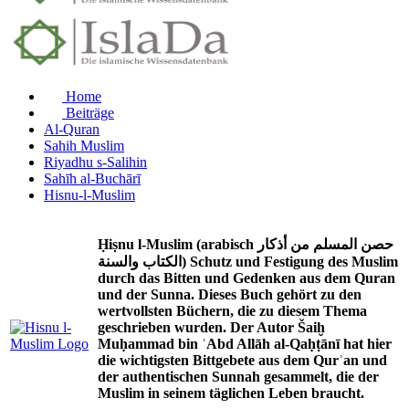
Home
Beiträge
Al-Quran
Sahih Muslim
Riyadhu s-Salihin
Sahīh al-Buchārī
Hisnu-l-Muslim
Ḥiṣnu l-Muslim (arabisch حصن المسلم من أذكار
الكتاب والسنة) Schutz und Festigung des Muslim
durch das Bitten und Gedenken aus dem Quran
und der Sunna. Dieses Buch gehört zu den
wertvollsten Büchern, die zu diesem Thema
geschrieben wurden. Der Autor Šaiḫ
Muḥammad bin ʿAbd Allāh al-Qaḥṭānī hat hier
die wichtigsten Bittgebete aus dem Qurʾan und
der authentischen Sunnah gesammelt, die der
Muslim in seinem täglichen Leben braucht.