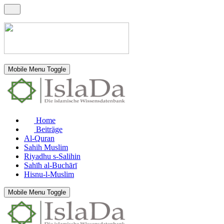
Mobile Menu Toggle
Home
Beiträge
Al-Quran
Sahih Muslim
Riyadhu s-Salihin
Sahīh al-Buchārī
Hisnu-l-Muslim
Mobile Menu Toggle