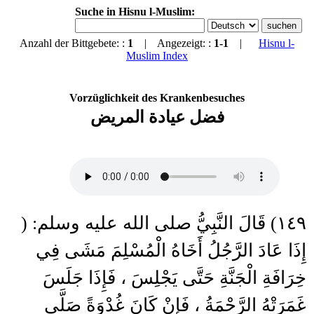
Suche in Hisnu l-Muslim:
Anzahl der Bittgebete: :
1
| Angezeigt: :
1-1
|
Hisnu l-
Muslim Index
Vorzüglichkeit des Krankenbesuches
فضل عيادة المريض
١٤٩) قَالَ النَّبِيُّ صلى الله عليه وسلم: (
إِذَا عَادَ الرَّجُلُ أَخَاهُ الْمُسْلِمَ مَشَى فِي
خِرَافَةِ الْجَنَّةِ حَتَّى يَجْلِسَ ، فَإِذَا جَلَسَ
غَمَرَتْهُ الرَّحْمَةُ ، فَإِنْ كَانَ غُدْوَةً صَلَّى