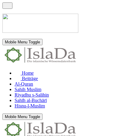
Mobile Menu Toggle
Home
Beiträge
Al-Quran
Sahih Muslim
Riyadhu s-Salihin
Sahīh al-Buchārī
Hisnu-l-Muslim
Mobile Menu Toggle