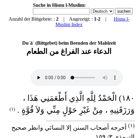
Suche in Hisnu l-Muslim:
Anzahl der Bittgebete: :
2
| Angezeigt: :
1-2
|
Hisnu l-
Muslim Index
Duʿāʾ (Bittgebet) beim Beenden der Mahlzeit
الدعاء عند الفراغ من الطعام
١٨٠) الْحَمْدُ لِلَّهِ الَّذِي أَطْعَمَنِي هَذَا ،
وَرَزَقَنِيهِ ، مِنْ غَيْرِ حَوْلٍ مِنِّي وَلاَ قُوَّةٍ .
(١)
____________________________________
(١)
أخرجه أصحاب السنن إلا النسائي وانظر صحيح
الترمذي ٣/ ١٥٩