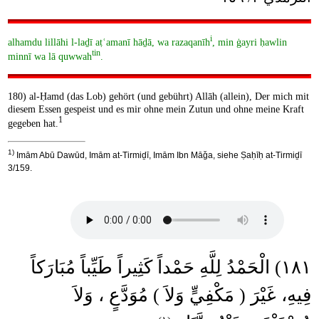
i
alhamdu lillāhi l-laḏī aṭʿamanī hāḏā, wa razaqanīh
, min ġayri ḥawlin
tin
minnī wa lā quwwah
.
180) al-Ḥamd (das Lob) gehört (und gebührt) Allāh (allein), Der mich mit
diesem Essen gespeist und es mir ohne mein Zutun und ohne meine Kraft
1
gegeben hat.
1)
Imām Abū Dawūd, Imām at-Tirmiḏī, Imām Ibn Māǧa, siehe Ṣaḥīḥ at-Tirmiḏī
3/159.
١٨١) الْحَمْدُ لِلَّهِ حَمْداً كَثِيراً طَيِّباً مُبَارَكاً
فِيهِ، غَيْرَ ( مَكْفِيٍّ وَلاَ ) مُوَدَّعٍ ، وَلاَ