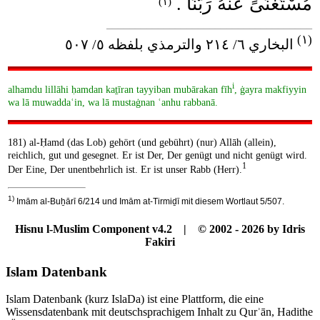
مُسْتَغْنَىً عَنْهُ رَبَّنَا .
(١)
____________________________________
(١)
البخاري ٦/ ‌٢١٤ والترمذي بلفظه ٥/ ٥٠٧
i
alhamdu lillāhi ḥamdan kaṯīran tayyiban mubārakan fīh
, ġayra makfiyyin
wa lā muwaddaʿin, wa lā mustaġnan ʿanhu rabbanā.
181) al-Ḥamd (das Lob) gehört (und gebührt) (nur) Allāh (allein),
reichlich, gut und gesegnet. Er ist Der, Der genügt und nicht genügt wird.
1
Der Eine, Der unentbehrlich ist. Er ist unser Rabb (Herr).
1)
Imām al-Buẖārī 6/214 und Imām at-Tirmiḏī mit diesem Wortlaut 5/507.
Hisnu l-Muslim Component v4.2 | © 2002 - 2026 by Idris
Fakiri
Islam Datenbank
Islam Datenbank (kurz IslaDa) ist eine Plattform, die eine
Wissensdatenbank mit deutschsprachigem Inhalt zu Qurʾān, Hadithe