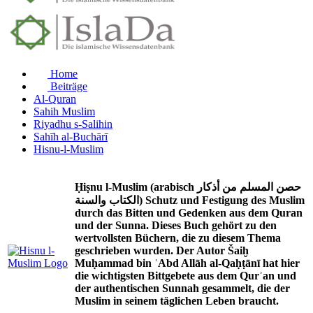
Home
Beiträge
Al-Quran
Sahih Muslim
Riyadhu s-Salihin
Sahīh al-Buchārī
Hisnu-l-Muslim
Ḥiṣnu l-Muslim (arabisch حصن المسلم من أذكار
الكتاب والسنة) Schutz und Festigung des Muslim
durch das Bitten und Gedenken aus dem Quran
und der Sunna. Dieses Buch gehört zu den
wertvollsten Büchern, die zu diesem Thema
geschrieben wurden. Der Autor Šaiḫ
Muḥammad bin ʿAbd Allāh al-Qaḥṭānī hat hier
die wichtigsten Bittgebete aus dem Qurʾan und
der authentischen Sunnah gesammelt, die der
Muslim in seinem täglichen Leben braucht.