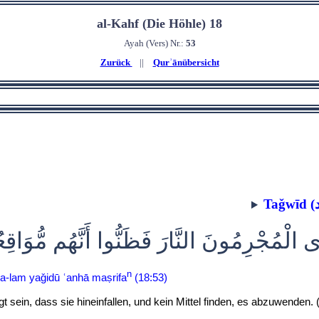
al-Kahf (Die Höhle) 18
Ayah (Vers) Nr.:
53
Zurück
||
Qurʾānübersicht
َى الْمُجْرِمُونَ النَّارَ فَظَنُّوا أَنَّهُم مُّوَاقِ
n
a-lam yaǧidū ʿanhā maṣrifa
(18:53)
sein, dass sie hineinfallen, und kein Mittel finden, es abzuwenden. 