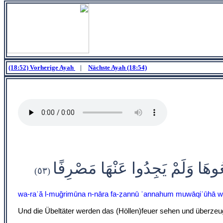
(18:52) Vorherige Ayah
|
Nächste Ayah (18:54)
عُوهَا وَلَمْ يَجِدُوا عَنْهَا مَصْرِفًا
(٥٣)
wa-raʾă l-muǧrimūna n-nāra fa-ẓannū ʾannahum muwāqiʿūhā w
Und die Übeltäter werden das (Höllen)feuer sehen und überzeugt 