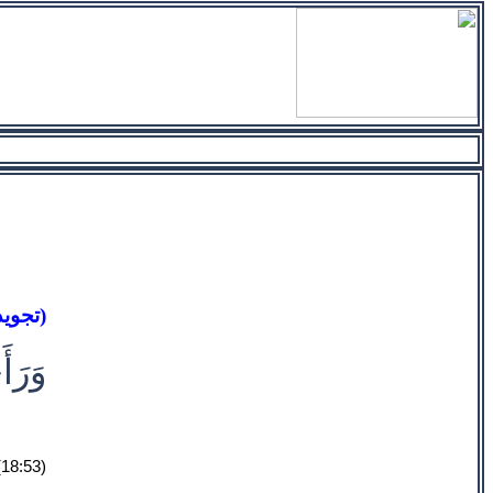
Taǧwīd (تجويد)
وَرَأ
(18:53)