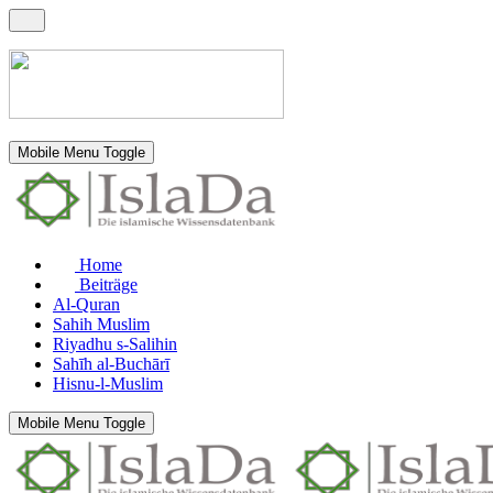
Mobile Menu Toggle
Home
Beiträge
Al-Quran
Sahih Muslim
Riyadhu s-Salihin
Sahīh al-Buchārī
Hisnu-l-Muslim
Mobile Menu Toggle