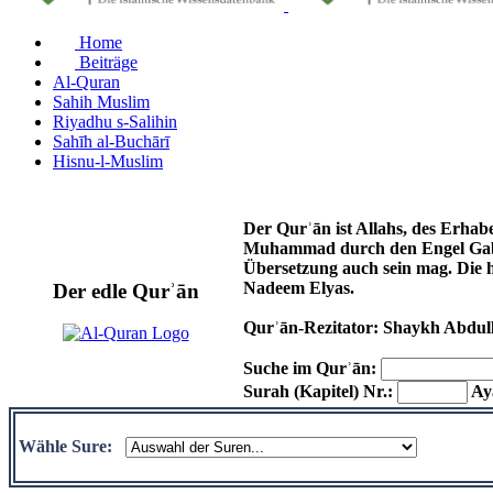
Home
Beiträge
Al-Quran
Sahih Muslim
Riyadhu s-Salihin
Sahīh al-Buchārī
Hisnu-l-Muslim
Der Qurʾān ist Allahs, des Erhab
Muhammad durch den Engel Gabri
Übersetzung auch sein mag. Die 
Nadeem Elyas.
Der edle Qurʾān
Qurʾān-Rezitator: Shaykh Abdul
Suche im Qurʾān:
Surah (Kapitel) Nr.:
Aya
Wähle Sure: