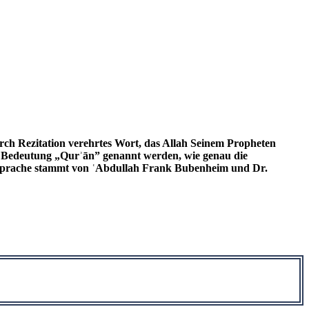
urch Rezitation verehrtes Wort, das Allah Seinem Propheten
 Bedeutung „Qurʾān” genannt werden, wie genau die
e Sprache stammt von ʿAbdullah Frank Bubenheim und Dr.