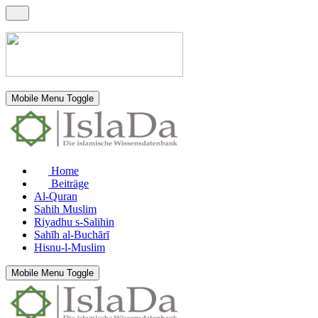
Mobile Menu Toggle
Home
Beiträge
Al-Quran
Sahih Muslim
Riyadhu s-Salihin
Sahīh al-Buchārī
Hisnu-l-Muslim
Mobile Menu Toggle