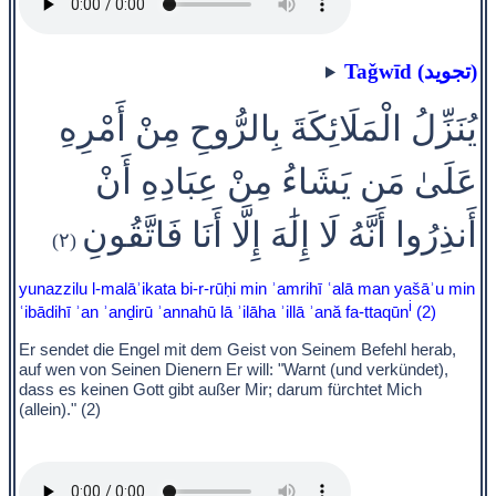
Taǧwīd (تجويد)
يُنَزِّلُ الْمَلَائِكَةَ بِالرُّوحِ مِنْ أَمْرِهِ
عَلَىٰ مَن يَشَاءُ مِنْ عِبَادِهِ أَنْ
أَنذِرُوا أَنَّهُ لَا إِلَٰهَ إِلَّا أَنَا فَاتَّقُونِ
(٢)
yunazzilu l-malāʾikata bi-r-rūḥi min ʾamrihī ʿalā man yašāʾu min
i
ʿibādihī ʾan ʾanḏirū ʾannahū lā ʾilāha ʾillā ʾană fa-ttaqūn
(2)
Er sendet die Engel mit dem Geist von Seinem Befehl herab,
auf wen von Seinen Dienern Er will: "Warnt (und verkündet),
dass es keinen Gott gibt außer Mir; darum fürchtet Mich
(allein)." (2)