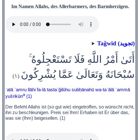
Im Namen Allahs, des Allerbarmers, des Barmherzigen.
Taǧwīd (تجويد)
أَتَىٰ أَمْرُ اللَّهِ فَلَا تَسْتَعْجِلُوهُ ۚ
سُبْحَانَهُ وَتَعَالَىٰ عَمَّا يُشْرِكُونَ
(١)
ʾatā ʾamru llāhi fa-lā tastaʿǧilūhu subḥānahū wa-taʿālā ʿammā
a
yušrikūn
(1)
Der Befehl Allahs ist (so gut wie) eingetroffen, so wünscht nicht,
ihn zu beschleunigen. Preis sei Ihm! Erhaben ist Er über das,
was sie (Ihm) beigesellen. (1)