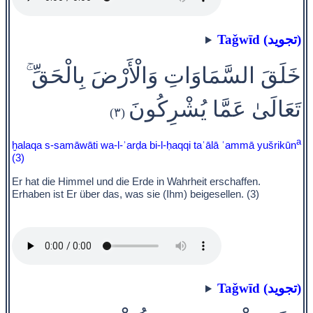
Taǧwīd (تجويد)
خَلَقَ السَّمَاوَاتِ وَالْأَرْضَ بِالْحَقِّ ۚ
تَعَالَىٰ عَمَّا يُشْرِكُونَ
(٣)
a
ḫalaqa s-samāwāti wa-l-ʾarḍa bi-l-ḥaqqi taʿālā ʿammā yušrikūn
(3)
Er hat die Himmel und die Erde in Wahrheit erschaffen.
Erhaben ist Er über das, was sie (Ihm) beigesellen. (3)
Taǧwīd (تجويد)