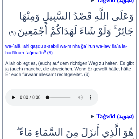
Taǧwīd (تجويد)
وَعَلَى اللَّهِ قَصْدُ السَّبِيلِ وَمِنْهَا
جَائِرٌ ۚ وَلَوْ شَاءَ لَهَدَاكُمْ أَجْمَعِينَ
(٩)
wa-ʿală llāhi qaṣdu s-sabīli wa-minhā ǧāʾirun wa-law šāʾa la-
a
hadākum ʾaǧmaʿīn
(9)
Allah obliegt es, (euch) auf dem richtigen Weg zu halten. Es gibt
ja (auch) manche, die abweichen. Wenn Er gewollt hätte, hätte
Er euch fürwahr allesamt rechtgeleitet. (9)
Taǧwīd (تجويد)
هُوَ الَّذِي أَنزَلَ مِنَ السَّمَاءِ مَاءً ۖ