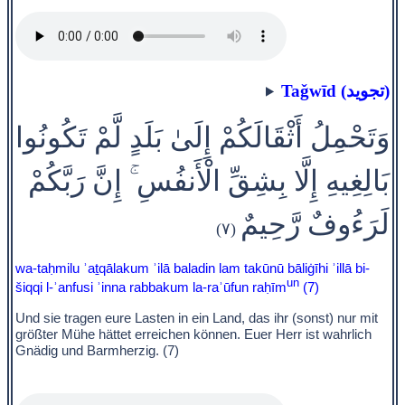
Taǧwīd (تجويد)
وَتَحْمِلُ أَثْقَالَكُمْ إِلَىٰ بَلَدٍ لَّمْ تَكُونُوا
بَالِغِيهِ إِلَّا بِشِقِّ الْأَنفُسِ ۚ إِنَّ رَبَّكُمْ
لَرَءُوفٌ رَّحِيمٌ
(٧)
wa-taḥmilu ʾaṯqālakum ʾilā baladin lam takūnū bāliġīhi ʾillā bi-
un
šiqqi l-ʾanfusi ʾinna rabbakum la-raʾūfun raḥīm
(7)
Und sie tragen eure Lasten in ein Land, das ihr (sonst) nur mit
größter Mühe hättet erreichen können. Euer Herr ist wahrlich
Gnädig und Barmherzig. (7)