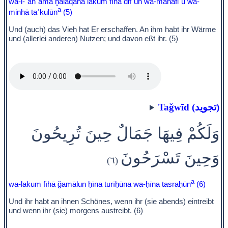
wa-l-ʾanʿāma ḫalaqahā lakum fīhā difʾun wa-manāfiʿu wa-
a
minhā taʾkulūn
(5)
Und (auch) das Vieh hat Er erschaffen. An ihm habt ihr Wärme
und (allerlei anderen) Nutzen; und davon eßt ihr. (5)
Taǧwīd (تجويد)
وَلَكُمْ فِيهَا جَمَالٌ حِينَ تُرِيحُونَ
وَحِينَ تَسْرَحُونَ
(٦)
a
wa-lakum fīhā ǧamālun ḥīna turīḥūna wa-ḥīna tasraḥūn
(6)
Und ihr habt an ihnen Schönes, wenn ihr (sie abends) eintreibt
und wenn ihr (sie) morgens austreibt. (6)