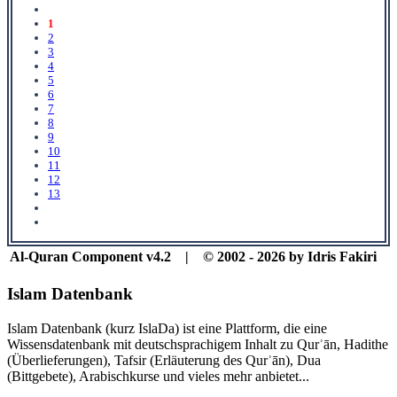
1
2
3
4
5
6
7
8
9
10
11
12
13
Al-Quran Component v4.2 | © 2002 - 2026 by Idris Fakiri
Islam Datenbank
Islam Datenbank (kurz IslaDa) ist eine Plattform, die eine
Wissensdatenbank mit deutschsprachigem Inhalt zu Qurʾān, Hadithe
(Überlieferungen), Tafsir (Erläuterung des Qurʾān), Dua
(Bittgebete), Arabischkurse und vieles mehr anbietet...