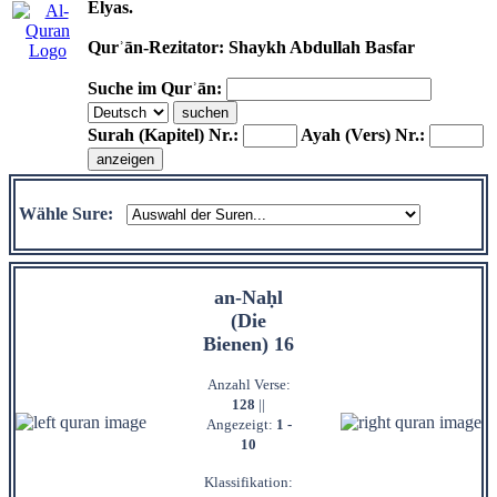
Elyas.
Qurʾān-Rezitator: Shaykh Abdullah Basfar
Suche im Qurʾān:
Surah (Kapitel) Nr.:
Ayah (Vers) Nr.:
Wähle Sure:
an-Naḥl
(Die
Bienen) 16
Anzahl Verse:
128
||
Angezeigt:
1 -
10
Klassifikation: