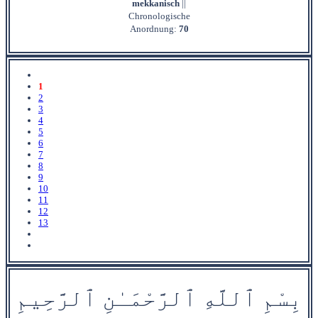
mekkanisch
||
Chronologische
Anordnung:
70
1
2
3
4
5
6
7
8
9
10
11
12
13
بِسْمِ
ٱ
للَّهِ
ٱ
ل
رَّحْمَ‍
ـٰ
نِ
ٱ
ل‍
‍رَّح‍
ِ‍ي‍
مِ