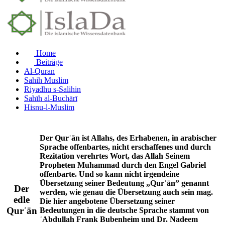
Home
Beiträge
Al-Quran
Sahih Muslim
Riyadhu s-Salihin
Sahīh al-Buchārī
Hisnu-l-Muslim
Der Qurʾān ist Allahs, des Erhabenen, in arabischer
Sprache offenbartes, nicht erschaffenes und durch
Rezitation verehrtes Wort, das Allah Seinem
Propheten Muhammad durch den Engel Gabriel
offenbarte. Und so kann nicht irgendeine
Übersetzung seiner Bedeutung „Qurʾān” genannt
Der
werden, wie genau die Übersetzung auch sein mag.
edle
Die hier angebotene Übersetzung seiner
Qurʾān
Bedeutungen in die deutsche Sprache stammt von
ʿAbdullah Frank Bubenheim und Dr. Nadeem