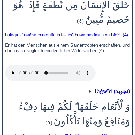
خَلَقَ الْإِنسَانَ مِن نُّطْفَةٍ فَإِذَا هُوَ
خَصِيمٌ مُّبِينٌ
(٤)
un
ḫalaqa l-ʾinsāna min nuṭfatin fa-ʾiḏā huwa ḫaṣīmun mubīn
(4)
Er hat den Menschen aus einem Samentropfen erschaffen, und
doch ist er sogleich ein deutlicher Widersacher. (4)
Taǧwīd (تجويد)
وَالْأَنْعَامَ خَلَقَهَا ۗ لَكُمْ فِيهَا دِفْءٌ
وَمَنَافِعُ وَمِنْهَا تَأْكُلُونَ
(٥)