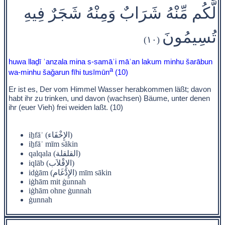
لَّكُم مِّنْهُ شَرَابٌ وَمِنْهُ شَجَرٌ فِيهِ
تُسِيمُونَ
(١٠)
huwa llaḏī ʾanzala mina s-samāʾi māʾan lakum minhu šarābun
a
wa-minhu šaǧarun fīhi tusīmūn
(10)
Er ist es, Der vom Himmel Wasser herabkommen läßt; davon
habt ihr zu trinken, und davon (wachsen) Bäume, unter denen
ihr (euer Vieh) frei weiden laßt. (10)
iẖfāʾ (الإِخْفَاء)
iẖfāʾ mīm sākin
qalqala (القلقلة)
iqlāb (الإِقْلاَب)
idġām (الإِدْغَام) mīm sākin
iġhām mit ġunnah
iġhām ohne ġunnah
ġunnah