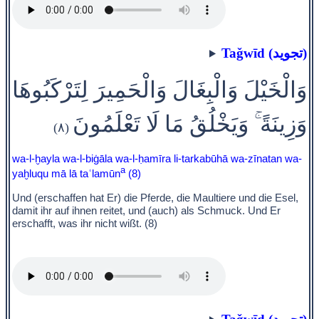
Taǧwīd (تجويد)
وَالْخَيْلَ وَالْبِغَالَ وَالْحَمِيرَ لِتَرْكَبُوهَا
وَزِينَةً ۚ وَيَخْلُقُ مَا لَا تَعْلَمُونَ
(٨)
wa-l-ḫayla wa-l-biġāla wa-l-ḥamīra li-tarkabūhā wa-zīnatan wa-
a
yaḫluqu mā lā taʿlamūn
(8)
Und (erschaffen hat Er) die Pferde, die Maultiere und die Esel,
damit ihr auf ihnen reitet, und (auch) als Schmuck. Und Er
erschafft, was ihr nicht wißt. (8)