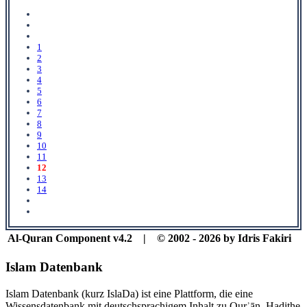
1
2
3
4
5
6
7
8
9
10
11
12
13
14
Al-Quran Component v4.2 | © 2002 - 2026 by Idris Fakiri
Islam Datenbank
Islam Datenbank (kurz IslaDa) ist eine Plattform, die eine
Wissensdatenbank mit deutschsprachigem Inhalt zu Qurʾān, Hadithe