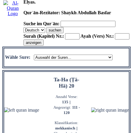
Elyas.
Qurʾān-Rezitator: Shaykh Abdullah Basfar
Suche im Qurʾān:
Surah (Kapitel) Nr.:
Ayah (Vers) Nr.:
Wähle Sure:
Ta-Ha (Ṭā-
Hā) 20
Anzahl Verse:
135
||
Angezeigt:
111 -
120
Klassifikation:
mekkanisch
||