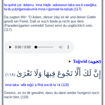
fa-qulnā yā-ʾādamu ʾinna hāḏā ʿaduwwun laka wa-li-zawǧika
fa-lā yuḫriǧannakumā mina l-ǧannati fa-tašqā (117)
Da sagten Wir: "O Adam, dieser (da) ist dir und deiner Gattin
gewiß ein Feind. Daß er euch beide ja nicht aus dem
(Paradies)garten vertreibt! Sonst wirst du unglücklich sein.
(117)
Taǧwīd (تجويد)
إِنَّ لَكَ أَلَّا تَجُوعَ فِيهَا وَلَا تَعْرَىٰ
(١١٨)
ʾinna laka ʾallā taǧūʿa fīhā wa-lā taʿrā (118)
Gewiss, es ist dir gewährt, dass du darin weder hungerst noch
nackt bist, (118)