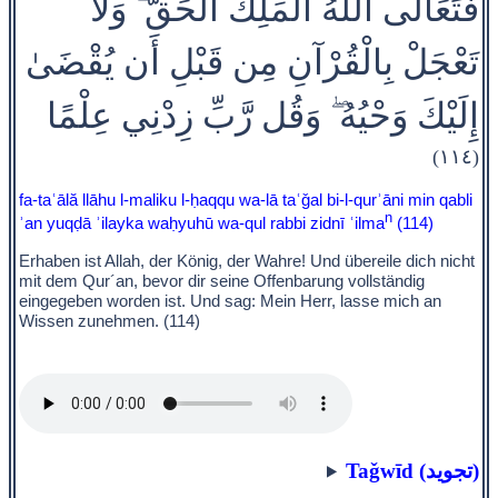
فَتَعَالَى اللَّهُ الْمَلِكُ الْحَقُّ ۗ وَلَا
تَعْجَلْ بِالْقُرْآنِ مِن قَبْلِ أَن يُقْضَىٰ
إِلَيْكَ وَحْيُهُ ۖ وَقُل رَّبِّ زِدْنِي عِلْمًا
(١١٤)
fa-taʿālă llāhu l-maliku l-ḥaqqu wa-lā taʿǧal bi-l-qurʾāni min qabli
n
ʾan yuqḍā ʾilayka waḥyuhū wa-qul rabbi zidnī ʿilma
(114)
Erhaben ist Allah, der König, der Wahre! Und übereile dich nicht
mit dem Qur´an, bevor dir seine Offenbarung vollständig
eingegeben worden ist. Und sag: Mein Herr, lasse mich an
Wissen zunehmen. (114)
Taǧwīd (تجويد)