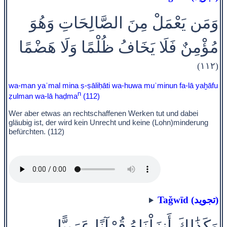
وَمَن يَعْمَلْ مِنَ الصَّالِحَاتِ وَهُوَ
مُؤْمِنٌ فَلَا يَخَافُ ظُلْمًا وَلَا هَضْمًا
(١١٢)
wa-man yaʿmal mina ṣ-ṣāliḥāti wa-huwa muʾminun fa-lā yaḫāfu
n
ẓulman wa-lā haḍma
(112)
Wer aber etwas an rechtschaffenen Werken tut und dabei
gläubig ist, der wird kein Unrecht und keine (Lohn)minderung
befürchten. (112)
Taǧwīd (تجويد)
وَكَذَٰلِكَ أَنزَلْنَاهُ قُرْآنًا عَرَبِيًّا