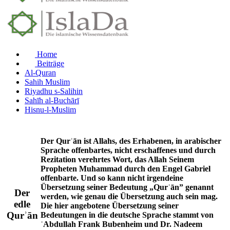
Home
Beiträge
Al-Quran
Sahih Muslim
Riyadhu s-Salihin
Sahīh al-Buchārī
Hisnu-l-Muslim
Der Qurʾān ist Allahs, des Erhabenen, in arabischer
Sprache offenbartes, nicht erschaffenes und durch
Rezitation verehrtes Wort, das Allah Seinem
Propheten Muhammad durch den Engel Gabriel
offenbarte. Und so kann nicht irgendeine
Übersetzung seiner Bedeutung „Qurʾān” genannt
Der
werden, wie genau die Übersetzung auch sein mag.
edle
Die hier angebotene Übersetzung seiner
Qurʾān
Bedeutungen in die deutsche Sprache stammt von
ʿAbdullah Frank Bubenheim und Dr. Nadeem