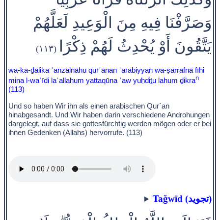
وَصَرَّفْنَا فِيهِ مِنَ الْوَعِيدِ لَعَلَّهُمْ
يَتَّقُونَ أَوْ يُحْدِثُ لَهُمْ ذِكْرًا
(١١٣)
wa-ka-ḏālika ʾanzalnāhu qurʾānan ʿarabiyyan wa-ṣarrafnā fīhi
n
mina l-waʿīdi laʿallahum yattaqūna ʾaw yuḥdiṯu lahum ḏikra
(113)
Und so haben Wir ihn als einen arabischen Qur´an
hinabgesandt. Und Wir haben darin verschiedene Androhungen
dargelegt, auf dass sie gottesfürchtig werden mögen oder er bei
ihnen Gedenken (Allahs) hervorrufe. (113)
Taǧwīd (تجويد)