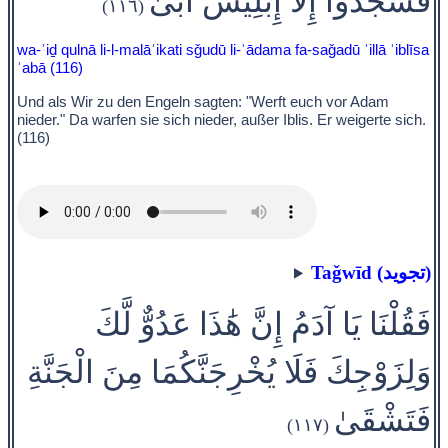
فَسَجَدُوا إِلَّا إِبْلِيسَ أَبَىٰ
(١١٦)
wa-ʾiḏ qulnā li-l-malāʾikati sǧudū li-ʾādama fa-saǧadū ʾillā ʾiblīsa
ʾabā (116)
Und als Wir zu den Engeln sagten: "Werft euch vor Adam
nieder." Da warfen sie sich nieder, außer Iblis. Er weigerte sich.
(116)
Taǧwīd (تجويد)
فَقُلْنَا يَا آدَمُ إِنَّ هَٰذَا عَدُوٌّ لَّكَ
وَلِزَوْجِكَ فَلَا يُخْرِجَنَّكُمَا مِنَ الْجَنَّةِ
فَتَشْقَىٰ
(١١٧)