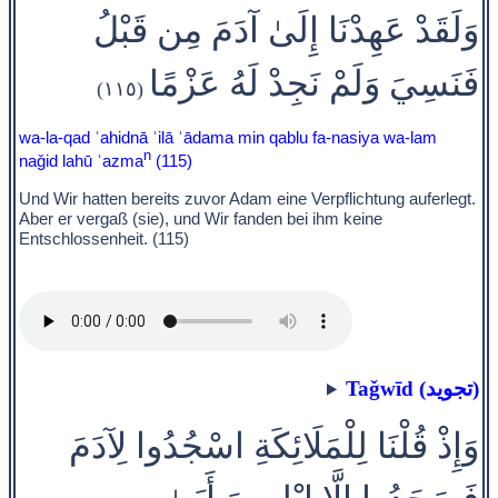
وَلَقَدْ عَهِدْنَا إِلَىٰ آدَمَ مِن قَبْلُ
فَنَسِيَ وَلَمْ نَجِدْ لَهُ عَزْمًا
(١١٥)
wa-la-qad ʿahidnā ʾilā ʾādama min qablu fa-nasiya wa-lam
n
naǧid lahū ʿazma
(115)
Und Wir hatten bereits zuvor Adam eine Verpflichtung auferlegt.
Aber er vergaß (sie), und Wir fanden bei ihm keine
Entschlossenheit. (115)
Taǧwīd (تجويد)
وَإِذْ قُلْنَا لِلْمَلَائِكَةِ اسْجُدُوا لِآدَمَ