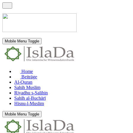
Mobile Menu Toggle
Home
Beiträge
Al-Quran
Sahih Muslim
Riyadhu s-Salihin
Sahīh al-Buchārī
Hisnu-l-Muslim
Mobile Menu Toggle