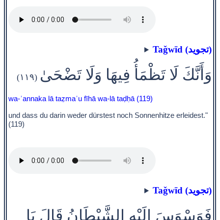
Taǧwīd (تجويد)
وَأَنَّكَ لَا تَظْمَأُ فِيهَا وَلَا تَضْحَىٰ
(١١٩)
wa-ʾannaka lā taẓmaʿu fīhā wa-lā taḍḥā (119)
und dass du darin weder dürstest noch Sonnenhitze erleidest."
(119)
Taǧwīd (تجويد)
فَوَسْوَسَ إِلَيْهِ الشَّيْطَانُ قَالَ يَا