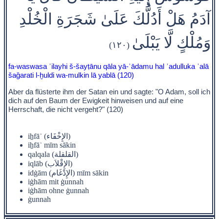
آدَمُ هَلْ أَدُلُّكَ عَلَىٰ شَجَرَةِ الْخُلْدِ
وَمُلْكٍ لَّا يَبْلَىٰ
(١٢٠)
fa-waswasa ʾilayhi š-šayṭānu qāla yā-ʾādamu hal ʾadulluka ʿalā
šaǧarati l-ḫuldi wa-mulkin lā yablā (120)
Aber da flüsterte ihm der Satan ein und sagte: "O Adam, soll ich
dich auf den Baum der Ewigkeit hinweisen und auf eine
Herrschaft, die nicht vergeht?" (120)
iẖfāʾ (الإِخْفَاء)
iẖfāʾ mīm sākin
qalqala (القلقلة)
iqlāb (الإِقْلاَب)
idġām (الإِدْغَام) mīm sākin
iġhām mit ġunnah
iġhām ohne ġunnah
ġunnah