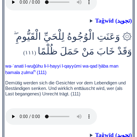
Taǧwīd (تجويد)
۞ وَعَنَتِ الْوُجُوهُ لِلْحَيِّ الْقَيُّومِ ۖ
وَقَدْ خَابَ مَنْ حَمَلَ ظُلْمًا
(١١١)
wa-ʿanati l-wuǧūhu li-l-ḥayyi l-qayyūmi wa-qad ḫāba man
n
ḥamala ẓulma
(111)
Demütig werden sich die Gesichter vor dem Lebendigen und
Beständigen senken. Und wirklich enttäuscht wird, wer (als
Last begangenes) Unrecht trägt. (111)
Taǧwīd (تجويد)