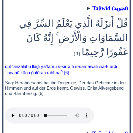
Taǧwīd (تجويد)
قُلْ أَنزَلَهُ الَّذِي يَعْلَمُ السِّرَّ فِي
السَّمَاوَاتِ وَالْأَرْضِ ۚ إِنَّهُ كَانَ
غَفُورًا رَّحِيمًا
(٦)
qul ʾanzalahu llaḏī yaʿlamu s-sirra fĭ s-samāwāti wa-l-ʾarḍi
n
ʾinnahū kāna ġafūran raḥīma
(6)
Sag: Herabgesandt hat ihn Derjenige, Der das Geheime in den
Himmeln und auf der Erde kennt. Gewiss, Er ist Allvergebend
und Barmherzig. (6)