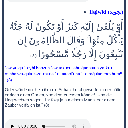
Taǧwīd (تجويد)
أَوْ يُلْقَىٰ إِلَيْهِ كَنزٌ أَوْ تَكُونُ لَهُ جَنَّةٌ
يَأْكُلُ مِنْهَا ۚ وَقَالَ الظَّالِمُونَ إِن
تَتَّبِعُونَ إِلَّا رَجُلًا مَّسْحُورًا
(٨)
ʾaw yulqā ʾilayhi kanzun ʾaw takūnu lahū ǧannatun yaʾkulu
n-
minhā wa-qāla ẓ-ẓālimūna ʾin tattabiʿūna ʾillā raǧulan masḥūra
i
(8)
Oder würde doch zu ihm ein Schatz herabgeworfen, oder hätte
er doch einen Garten, von dem er essen könnte!" Und die
Ungerechten sagen: "Ihr folgt ja nur einem Mann, der einem
Zauber verfallen ist." (8)