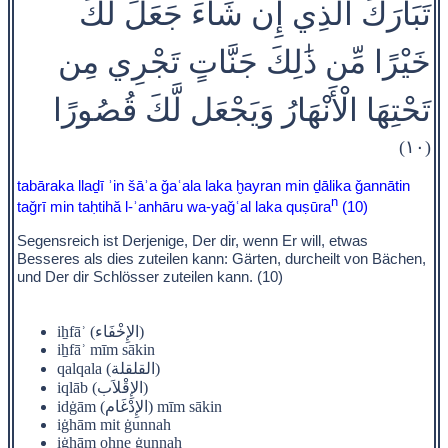
تَبَارَكَ الَّذِي إِن شَاءَ جَعَلَ لَكَ
خَيْرًا مِّن ذَٰلِكَ جَنَّاتٍ تَجْرِي مِن
تَحْتِهَا الْأَنْهَارُ وَيَجْعَل لَّكَ قُصُورًا
(١٠)
tabāraka llaḏī ʾin šāʾa ǧaʿala laka ḫayran min ḏālika ǧannātin
n
taǧrī min taḥtihă l-ʾanhāru wa-yaǧʿal laka quṣūra
(10)
Segensreich ist Derjenige, Der dir, wenn Er will, etwas
Besseres als dies zuteilen kann: Gärten, durcheilt von Bächen,
und Der dir Schlösser zuteilen kann. (10)
iẖfāʾ (الإِخْفَاء)
iẖfāʾ mīm sākin
qalqala (القلقلة)
iqlāb (الإِقْلاَب)
idġām (الإِدْغَام) mīm sākin
iġhām mit ġunnah
iġhām ohne ġunnah