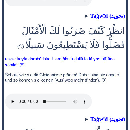
Taǧwīd (تجويد)
انظُرْ كَيْفَ ضَرَبُوا لَكَ الْأَمْثَالَ
فَضَلُّوا فَلَا يَسْتَطِيعُونَ سَبِيلًا
(٩)
unẓur kayfa ḍarabū laka l-ʾamṯāla fa-ḍallū fa-lā yastaṭīʿūna
n
sabīla
(9)
Schau, wie sie dir Gleichnisse prägen! Dabei sind sie abgeirrt,
und so können sie keinen (Aus)weg mehr (finden). (9)
Taǧwīd (تجويد)