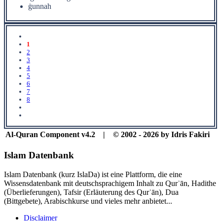
ġunnah
1
2
3
4
5
6
7
8
Al-Quran Component v4.2 | © 2002 - 2026 by Idris Fakiri
Islam Datenbank
Islam Datenbank (kurz IslaDa) ist eine Plattform, die eine
Wissensdatenbank mit deutschsprachigem Inhalt zu Qurʾān, Hadithe
(Überlieferungen), Tafsir (Erläuterung des Qurʾān), Dua
(Bittgebete), Arabischkurse und vieles mehr anbietet...
Disclaimer