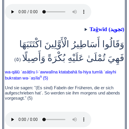
Taǧwīd (تجويد)
وَقَالُوا أَسَاطِيرُ الْأَوَّلِينَ اكْتَتَبَهَا
فَهِيَ تُمْلَىٰ عَلَيْهِ بُكْرَةً وَأَصِيلًا
(٥)
wa-qālū ʾasāṭīru l-ʾawwalīna ktatabahā fa-hiya tumlā ʿalayhi
n
bukratan wa-ʾaṣīla
(5)
Und sie sagen: "(Es sind) Fabeln der Früheren, die er sich
aufgeschrieben hat´. So werden sie ihm morgens und abends
vorgesagt." (5)