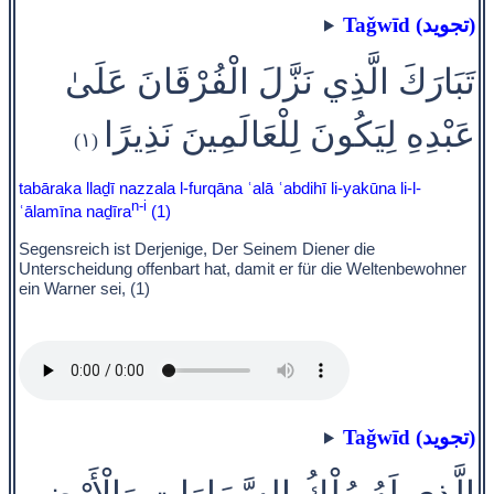
Taǧwīd (تجويد)
تَبَارَكَ الَّذِي نَزَّلَ الْفُرْقَانَ عَلَىٰ
عَبْدِهِ لِيَكُونَ لِلْعَالَمِينَ نَذِيرًا
(١)
tabāraka llaḏī nazzala l-furqāna ʿalā ʿabdihī li-yakūna li-l-
n-i
ʿālamīna naḏīra
(1)
Segensreich ist Derjenige, Der Seinem Diener die
Unterscheidung offenbart hat, damit er für die Weltenbewohner
ein Warner sei, (1)
Taǧwīd (تجويد)
الَّذِي لَهُ مُلْكُ السَّمَاوَاتِ وَالْأَرْضِ