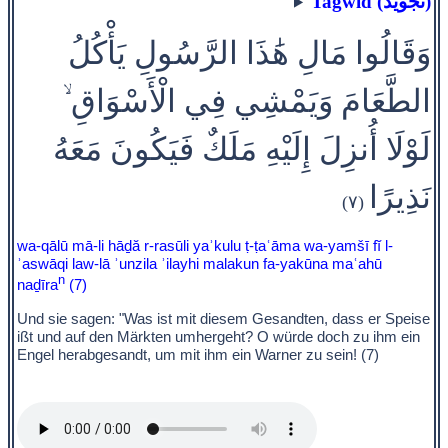
Taǧwīd (تجويد)
وَقَالُوا مَالِ هَٰذَا الرَّسُولِ يَأْكُلُ
الطَّعَامَ وَيَمْشِي فِي الْأَسْوَاقِ ۙ
لَوْلَا أُنزِلَ إِلَيْهِ مَلَكٌ فَيَكُونَ مَعَهُ
نَذِيرًا
(٧)
wa-qālū mā-li hāḏă r-rasūli yaʾkulu ṭ-ṭaʿāma wa-yamšī fĭ l-
ʾaswāqi law-lā ʾunzila ʾilayhi malakun fa-yakūna maʿahū
n
naḏīra
(7)
Und sie sagen: "Was ist mit diesem Gesandten, dass er Speise
ißt und auf den Märkten umhergeht? O würde doch zu ihm ein
Engel herabgesandt, um mit ihm ein Warner zu sein! (7)