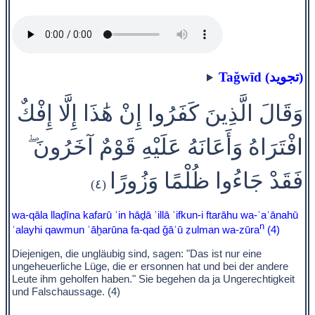
Taǧwīd (تجويد)
وَقَالَ الَّذِينَ كَفَرُوا إِنْ هَٰذَا إِلَّا إِفْكٌ
افْتَرَاهُ وَأَعَانَهُ عَلَيْهِ قَوْمٌ آخَرُونَ ۖ
فَقَدْ جَاءُوا ظُلْمًا وَزُورًا
(٤)
wa-qāla llaḏīna kafarū ʾin hāḏā ʾillā ʾifkun-i ftarāhu wa-ʾaʿānahū
n
ʿalayhi qawmun ʾāḫarūna fa-qad ǧāʾū ẓulman wa-zūra
(4)
Diejenigen, die ungläubig sind, sagen: "Das ist nur eine
ungeheuerliche Lüge, die er ersonnen hat und bei der andere
Leute ihm geholfen haben." Sie begehen da ja Ungerechtigkeit
und Falschaussage. (4)