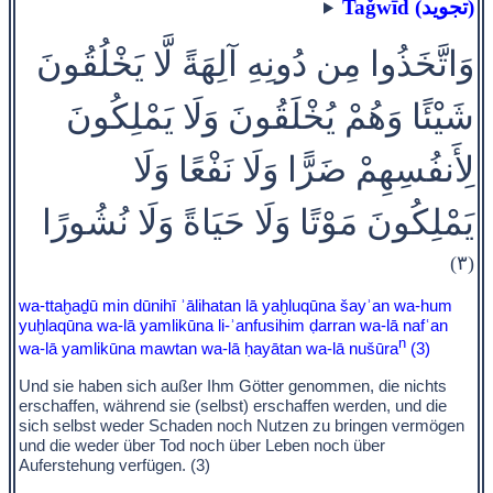
Taǧwīd (تجويد)
وَاتَّخَذُوا مِن دُونِهِ آلِهَةً لَّا يَخْلُقُونَ
شَيْئًا وَهُمْ يُخْلَقُونَ وَلَا يَمْلِكُونَ
لِأَنفُسِهِمْ ضَرًّا وَلَا نَفْعًا وَلَا
يَمْلِكُونَ مَوْتًا وَلَا حَيَاةً وَلَا نُشُورًا
(٣)
wa-ttaḫaḏū min dūnihī ʾālihatan lā yaḫluqūna šayʾan wa-hum
yuḫlaqūna wa-lā yamlikūna li-ʾanfusihim ḍarran wa-lā nafʿan
n
wa-lā yamlikūna mawtan wa-lā ḥayātan wa-lā nušūra
(3)
Und sie haben sich außer Ihm Götter genommen, die nichts
erschaffen, während sie (selbst) erschaffen werden, und die
sich selbst weder Schaden noch Nutzen zu bringen vermögen
und die weder über Tod noch über Leben noch über
Auferstehung verfügen. (3)