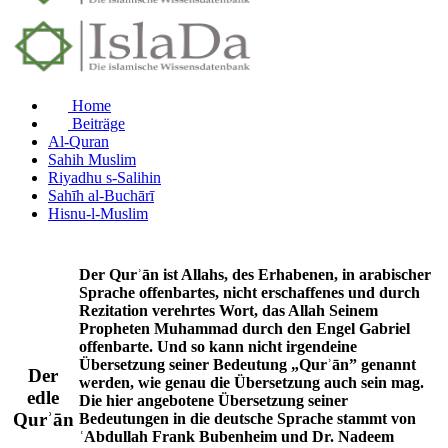
Home
Beiträge
Al-Quran
Sahih Muslim
Riyadhu s-Salihin
Sahīh al-Buchārī
Hisnu-l-Muslim
Der Qurʾān ist Allahs, des Erhabenen, in arabischer
Sprache offenbartes, nicht erschaffenes und durch
Rezitation verehrtes Wort, das Allah Seinem
Propheten Muhammad durch den Engel Gabriel
offenbarte. Und so kann nicht irgendeine
Übersetzung seiner Bedeutung „Qurʾān” genannt
Der
werden, wie genau die Übersetzung auch sein mag.
edle
Die hier angebotene Übersetzung seiner
Qurʾān
Bedeutungen in die deutsche Sprache stammt von
ʿAbdullah Frank Bubenheim und Dr. Nadeem