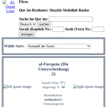
Elyas.
Qurʾān-Rezitator: Shaykh Abdullah Basfar
Suche im Qurʾān:
Surah (Kapitel) Nr.:
Ayah (Vers) Nr.:
Wähle Sure:
al-Furquān (Die
Unterscheidung)
25
Anzahl Verse:
77
||
Angezeigt:
1 - 10
Klassifikation:
mekkanisch
||
Chronologische