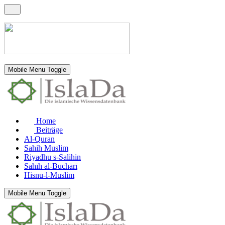
Mobile Menu Toggle
Home
Beiträge
Al-Quran
Sahih Muslim
Riyadhu s-Salihin
Sahīh al-Buchārī
Hisnu-l-Muslim
Mobile Menu Toggle