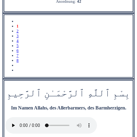
Anordnung:
42
1
2
3
4
5
6
7
8
بِسْمِ
ٱ
للَّهِ
ٱ
ل
رَّحْمَ‍
ـٰ
نِ
ٱ
ل‍
‍رَّح‍
ِ‍ي‍
مِ
Im Namen Allahs, des Allerbarmers, des Barmherzigen.