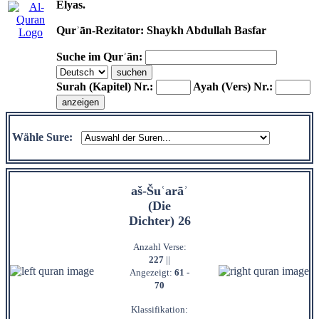
Elyas.
Qurʾān-Rezitator: Shaykh Abdullah Basfar
Suche im Qurʾān:
Surah (Kapitel) Nr.:
Ayah (Vers) Nr.:
Wähle Sure:
aš-Šuʿarāʾ
(Die
Dichter) 26
Anzahl Verse:
227
||
Angezeigt:
61 -
70
Klassifikation: