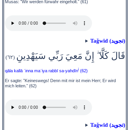
Musas: "Wir werden fürwahr eingeholt." (61)
Taǧwīd (تجويد)
قَالَ كَلَّا ۖ إِنَّ مَعِيَ رَبِّي سَيَهْدِينِ
(٦٢)
i
qāla kallā ʾinna maʿiya rabbī sa-yahdīn
(62)
Er sagte: "Keineswegs! Denn mit mir ist mein Herr; Er wird
mich leiten." (62)
Taǧwīd (تجويد)