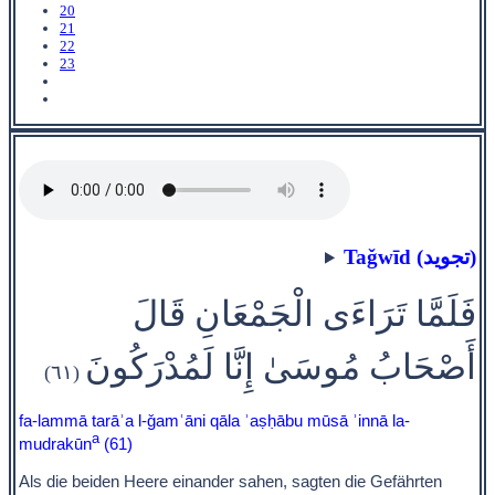
20
21
22
23
Taǧwīd (تجويد)
فَلَمَّا تَرَاءَى الْجَمْعَانِ قَالَ
أَصْحَابُ مُوسَىٰ إِنَّا لَمُدْرَكُونَ
(٦١)
fa-lammā tarāʾa l-ǧamʿāni qāla ʾaṣḥābu mūsā ʾinnā la-
a
mudrakūn
(61)
Als die beiden Heere einander sahen, sagten die Gefährten