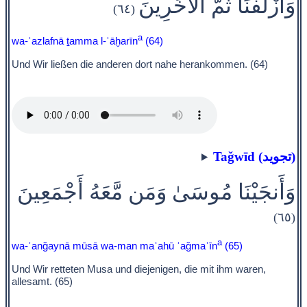
وَأَزْلَفْنَا ثَمَّ الْآخَرِينَ
(٦٤)
a
wa-ʾazlafnā ṯamma l-ʾāḫarīn
(64)
Und Wir ließen die anderen dort nahe herankommen. (64)
Taǧwīd (تجويد)
وَأَنجَيْنَا مُوسَىٰ وَمَن مَّعَهُ أَجْمَعِينَ
(٦٥)
a
wa-ʾanǧaynā mūsā wa-man maʿahū ʾaǧmaʿīn
(65)
Und Wir retteten Musa und diejenigen, die mit ihm waren,
allesamt. (65)