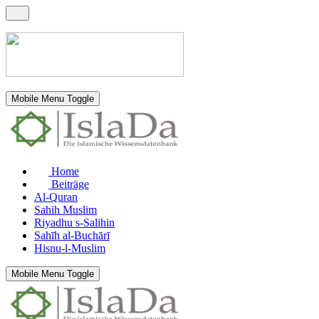
Mobile Menu Toggle
Home
Beiträge
Al-Quran
Sahih Muslim
Riyadhu s-Salihin
Sahīh al-Buchārī
Hisnu-l-Muslim
Mobile Menu Toggle