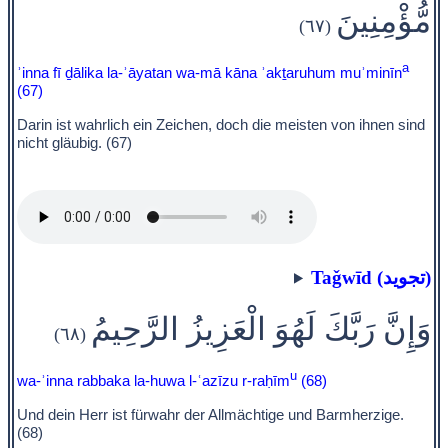
مُّؤْمِنِينَ
(٦٧)
a
ʾinna fī ḏālika la-ʾāyatan wa-mā kāna ʾakṯaruhum muʾminīn
(67)
Darin ist wahrlich ein Zeichen, doch die meisten von ihnen sind
nicht gläubig. (67)
Taǧwīd (تجويد)
وَإِنَّ رَبَّكَ لَهُوَ الْعَزِيزُ الرَّحِيمُ
(٦٨)
u
wa-ʾinna rabbaka la-huwa l-ʿazīzu r-raḥīm
(68)
Und dein Herr ist fürwahr der Allmächtige und Barmherzige.
(68)