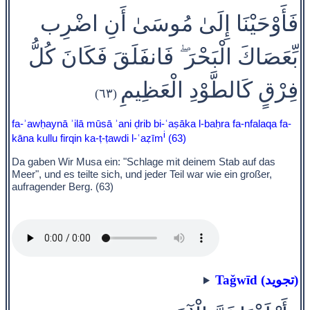
فَأَوْحَيْنَا إِلَىٰ مُوسَىٰ أَنِ اضْرِب
بِّعَصَاكَ الْبَحْرَ ۖ فَانفَلَقَ فَكَانَ كُلُّ
فِرْقٍ كَالطَّوْدِ الْعَظِيمِ
(٦٣)
fa-ʾawḥaynā ʾilā mūsā ʾani ḍrib bi-ʿaṣāka l-baḥra fa-nfalaqa fa-
i
kāna kullu firqin ka-ṭ-ṭawdi l-ʿaẓīm
(63)
Da gaben Wir Musa ein: "Schlage mit deinem Stab auf das
Meer", und es teilte sich, und jeder Teil war wie ein großer,
aufragender Berg. (63)
Taǧwīd (تجويد)