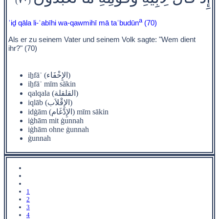
a
ʾiḏ qāla li-ʾabīhi wa-qawmihī mā taʿbudūn
(70)
Als er zu seinem Vater und seinem Volk sagte: "Wem dient
ihr?" (70)
iẖfāʾ (الإِخْفَاء)
iẖfāʾ mīm sākin
qalqala (القلقلة)
iqlāb (الإِقْلاَب)
idġām (الإِدْغَام) mīm sākin
iġhām mit ġunnah
iġhām ohne ġunnah
ġunnah
1
2
3
4