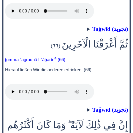
Taǧwīd (تجويد)
ثُمَّ أَغْرَقْنَا الْآخَرِينَ
(٦٦)
a
ṯumma ʾaġraqnă l-ʾāḫarīn
(66)
Hierauf ließen Wir die anderen ertrinken. (66)
Taǧwīd (تجويد)
إِنَّ فِي ذَٰلِكَ لَآيَةً ۖ وَمَا كَانَ أَكْثَرُهُم