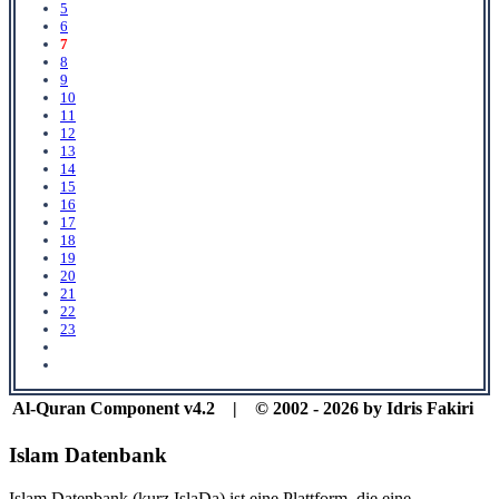
5
6
7
8
9
10
11
12
13
14
15
16
17
18
19
20
21
22
23
Al-Quran Component v4.2 | © 2002 - 2026 by Idris Fakiri
Islam Datenbank
Islam Datenbank (kurz IslaDa) ist eine Plattform, die eine