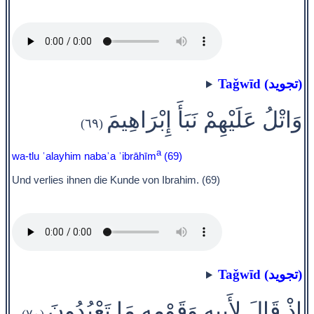
Taǧwīd (تجويد)
وَاتْلُ عَلَيْهِمْ نَبَأَ إِبْرَاهِيمَ
(٦٩)
a
wa-tlu ʿalayhim nabaʾa ʾibrāhīm
(69)
Und verlies ihnen die Kunde von Ibrahim. (69)
Taǧwīd (تجويد)
إِذْ قَالَ لِأَبِيهِ وَقَوْمِهِ مَا تَعْبُدُونَ
(٧٠)