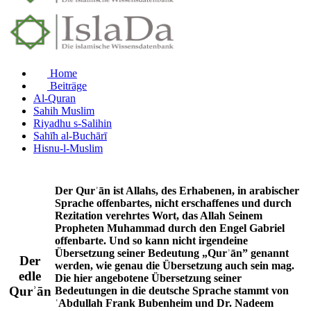
Home
Beiträge
Al-Quran
Sahih Muslim
Riyadhu s-Salihin
Sahīh al-Buchārī
Hisnu-l-Muslim
Der Qurʾān ist Allahs, des Erhabenen, in arabischer
Sprache offenbartes, nicht erschaffenes und durch
Rezitation verehrtes Wort, das Allah Seinem
Propheten Muhammad durch den Engel Gabriel
offenbarte. Und so kann nicht irgendeine
Übersetzung seiner Bedeutung „Qurʾān” genannt
Der
werden, wie genau die Übersetzung auch sein mag.
edle
Die hier angebotene Übersetzung seiner
Qurʾān
Bedeutungen in die deutsche Sprache stammt von
ʿAbdullah Frank Bubenheim und Dr. Nadeem