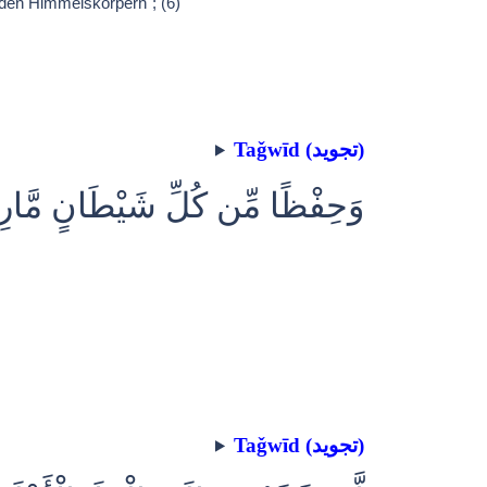
den Himmelskörpern´; (6)
Taǧwīd (تجويد)
وَحِفْظًا مِّن كُلِّ شَيْطَانٍ مَّارِد
Taǧwīd (تجويد)