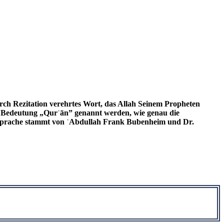
urch Rezitation verehrtes Wort, das Allah Seinem Propheten
 Bedeutung „Qurʾān” genannt werden, wie genau die
e Sprache stammt von ʿAbdullah Frank Bubenheim und Dr.