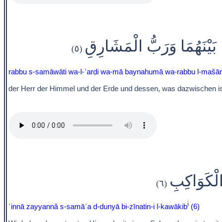
بَيْنَهُمَا وَرَبُّ الْمَشَارِقِ
(٥)
rabbu s-samāwāti wa-l-ʾarḍi wa-mā baynahumā wa-rabbu l-mašār
der Herr der Himmel und der Erde und dessen, was dazwischen ist
ٍ الْكَوَاكِبِ
(٦)
i
ʾinnā zayyannă s-samāʾa d-dunyā bi-zīnatin-i l-kawākib
(6)