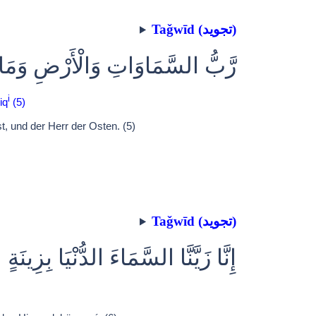
Taǧwīd (تجويد)
رَّبُّ السَّمَاوَاتِ وَالْأَرْضِ وَمَا 
i
iq
(5)
, und der Herr der Osten. (5)
Taǧwīd (تجويد)
إِنَّا زَيَّنَّا السَّمَاءَ الدُّنْيَا بِزِينَة