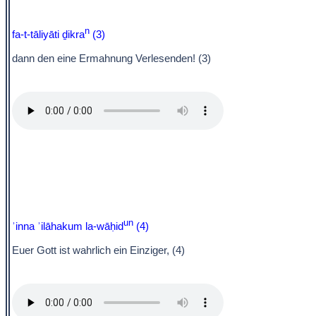
n
fa-t-tāliyāti ḏikra
(3)
dann den eine Ermahnung Verlesenden! (3)
un
ʾinna ʾilāhakum la-wāḥid
(4)
Euer Gott ist wahrlich ein Einziger, (4)