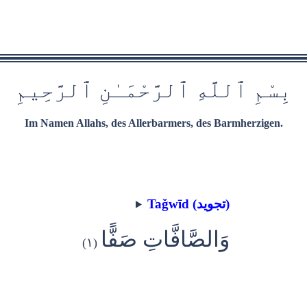
بِسْمِ
ٱ
للَّهِ
ٱ
ل
رَّحْمَ‍
ـٰ
نِ
ٱ
ل‍
‍رَّح‍
ِ‍ي‍
مِ
Im Namen Allahs, des Allerbarmers, des Barmherzigen.
Taǧwīd (تجويد)
وَالصَّافَّاتِ صَفًّا
(١)