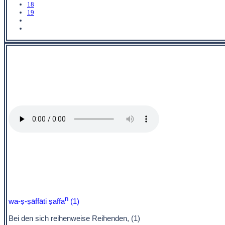
18
19
n
wa-ṣ-ṣāffāti ṣaffa
(1)
Bei den sich reihenweise Reihenden, (1)