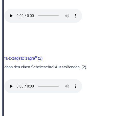
n
fa-z-zāǧirāti zaǧra
(2)
dann den einen Schelteschrei Ausstoßenden, (2)