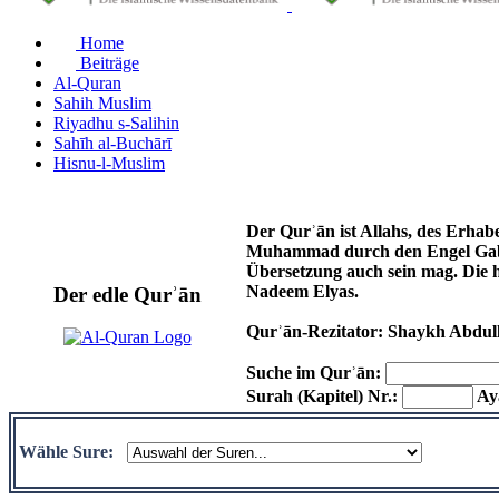
Home
Beiträge
Al-Quran
Sahih Muslim
Riyadhu s-Salihin
Sahīh al-Buchārī
Hisnu-l-Muslim
Der Qurʾān ist Allahs, des Erhab
Muhammad durch den Engel Gabri
Übersetzung auch sein mag. Die 
Nadeem Elyas.
Der edle Qurʾān
Qurʾān-Rezitator: Shaykh Abdul
Suche im Qurʾān:
Surah (Kapitel) Nr.:
Aya
Wähle Sure: