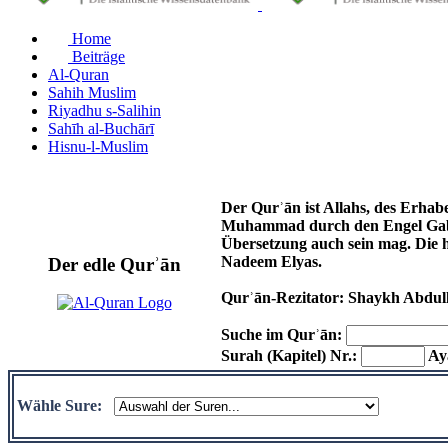
Home
Beiträge
Al-Quran
Sahih Muslim
Riyadhu s-Salihin
Sahīh al-Buchārī
Hisnu-l-Muslim
Der Qurʾān ist Allahs, des Erhab
Muhammad durch den Engel Gabri
Übersetzung auch sein mag. Die 
Nadeem Elyas.
Der edle Qurʾān
Qurʾān-Rezitator: Shaykh Abdul
Suche im Qurʾān:
Surah (Kapitel) Nr.:
Aya
Wähle Sure: