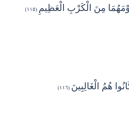
قَوْمَهُمَا مِنَ الْكَرْبِ الْعَظِيمِ
(١١٥)
انُوا هُمُ الْغَالِبِينَ
(١١٦)