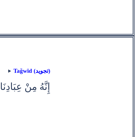
Taǧwīd (تجويد)
إِنَّهُ مِنْ عِبَادِنَ