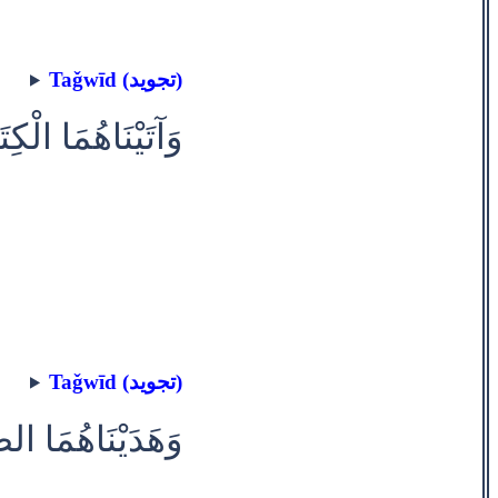
Taǧwīd (تجويد)
وَآتَيْنَاهُمَا الْكِ
Taǧwīd (تجويد)
وَهَدَيْنَاهُمَا ال