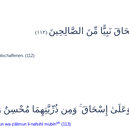
حَاقَ نَبِيًّا مِّنَ الصَّالِحِينَ
(١١٢)
tschaffenen. (112)
ِ وَعَلَىٰ إِسْحَاقَ ۚ وَمِن ذُرِّيَّتِهِمَا مُحْسِنٌ و
un
n wa-ẓālimun li-nafsihī mubīn
(113)