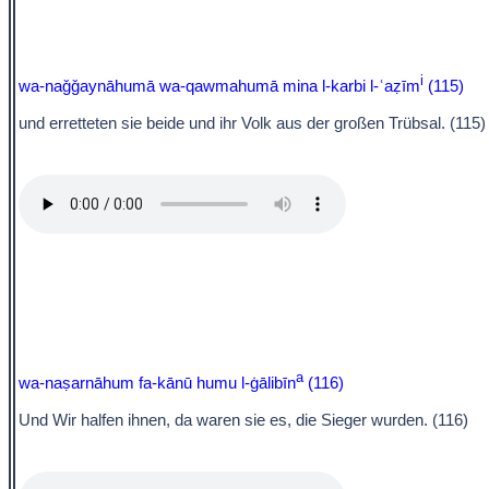
i
wa-naǧǧaynāhumā wa-qawmahumā mina l-karbi l-ʿaẓīm
(115)
und erretteten sie beide und ihr Volk aus der großen Trübsal. (115)
a
wa-naṣarnāhum fa-kānū humu l-ġālibīn
(116)
Und Wir halfen ihnen, da waren sie es, die Sieger wurden. (116)