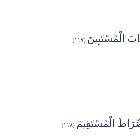
تَابَ الْمُسْتَبِينَ
(١١٧)
صِّرَاطَ الْمُسْتَقِيمَ
(١١٨)