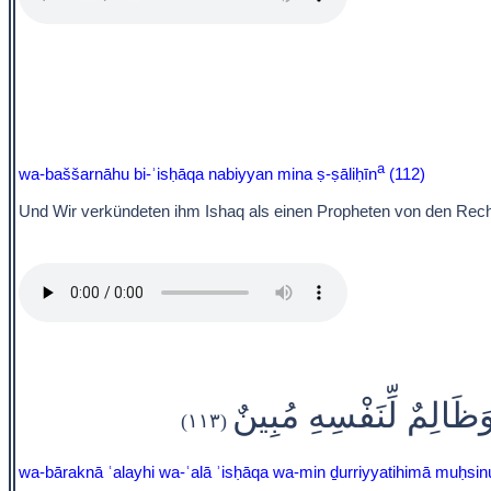
a
wa-baššarnāhu bi-ʾisḥāqa nabiyyan mina ṣ-ṣāliḥīn
(112)
Und Wir verkündeten ihm Ishaq als einen Propheten von den Rech
َظَالِمٌ لِّنَفْسِهِ مُبِينٌ
(١١٣)
wa-bāraknā ʿalayhi wa-ʿalā ʾisḥāqa wa-min ḏurriyyatihimā muḥsinu