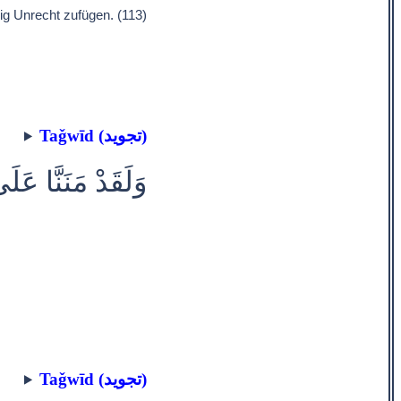
ig Unrecht zufügen. (113)
Taǧwīd (تجويد)
وَلَقَدْ مَنَنَّا ع
Taǧwīd (تجويد)