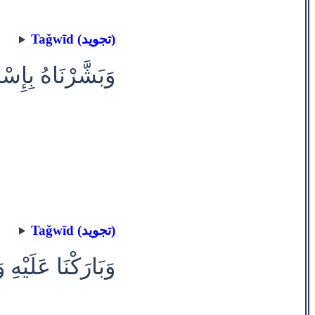
Taǧwīd (تجويد)
وَبَشَّرْنَاهُ بِإِسْ
Taǧwīd (تجويد)
وَبَارَكْنَا عَلَيْه