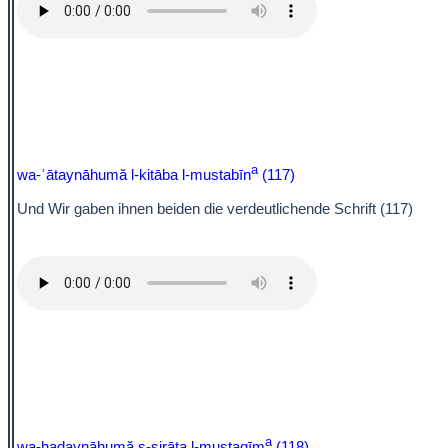
a
wa-ʾātaynāhumă l-kitāba l-mustabīn
(117)
Und Wir gaben ihnen beiden die verdeutlichende Schrift (117)
a
wa-hadaynāhumă ṣ-ṣirāṭa l-mustaqīm
(118)