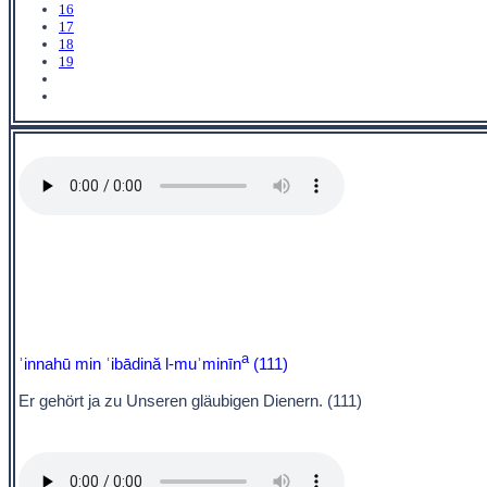
16
17
18
19
a
ʾinnahū min ʿibādină l-muʾminīn
(111)
Er gehört ja zu Unseren gläubigen Dienern. (111)