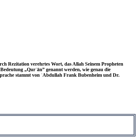
urch Rezitation verehrtes Wort, das Allah Seinem Propheten
 Bedeutung „Qurʾān” genannt werden, wie genau die
e Sprache stammt von ʿAbdullah Frank Bubenheim und Dr.