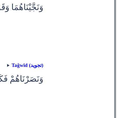
وَنَجَّيْنَاهُمَا وَ
Taǧwīd (تجويد)
وَنَصَرْنَاهُمْ فَكَ