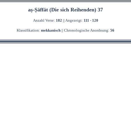
aṣ-Ṣāffāt (Die sich Reihenden) 37
Anzahl Verse:
182
|| Angezeigt:
111 - 120
Klassifikation:
mekkanisch
|| Chronologische Anordnung:
56