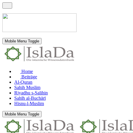
Mobile Menu Toggle
Home
Beiträge
Al-Quran
Sahih Muslim
Riyadhu s-Salihin
Sahīh al-Buchārī
Hisnu-l-Muslim
Mobile Menu Toggle