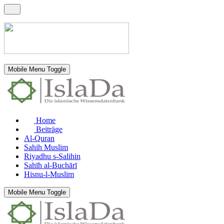
Mobile Menu Toggle
Home
Beiträge
Al-Quran
Sahih Muslim
Riyadhu s-Salihin
Sahīh al-Buchārī
Hisnu-l-Muslim
Mobile Menu Toggle