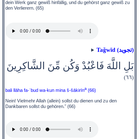
dein Werk ganz gewiß hinfällig, und du gehörst ganz gewiß zu
den Verlierern. (65)
Taǧwīd (تجويد)
بَلِ اللَّهَ فَاعْبُدْ وَكُن مِّنَ الشَّاكِرِينَ
(٦٦)
a
bali llāha fa-ʿbud wa-kun mina š-šākirīn
(66)
Nein! Vielmehr Allah (allein) sollst du dienen und zu den
Dankbaren sollst du gehören." (66)