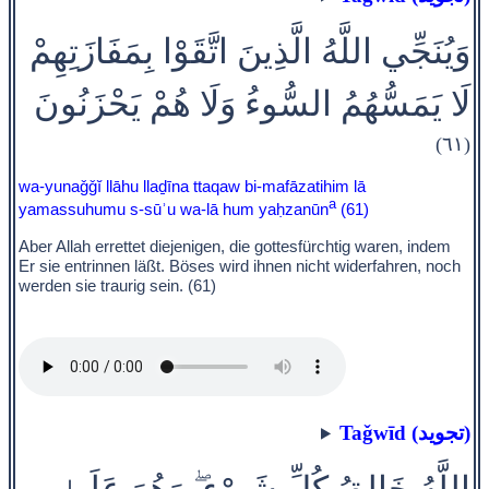
وَيُنَجِّي اللَّهُ الَّذِينَ اتَّقَوْا بِمَفَازَتِهِمْ
لَا يَمَسُّهُمُ السُّوءُ وَلَا هُمْ يَحْزَنُونَ
(٦١)
wa-yunaǧǧĭ llāhu llaḏīna ttaqaw bi-mafāzatihim lā
a
yamassuhumu s-sūʾu wa-lā hum yaḥzanūn
(61)
Aber Allah errettet diejenigen, die gottesfürchtig waren, indem
Er sie entrinnen läßt. Böses wird ihnen nicht widerfahren, noch
werden sie traurig sein. (61)
Taǧwīd (تجويد)
اللَّهُ خَالِقُ كُلِّ شَيْءٍ ۖ وَهُوَ عَلَىٰ