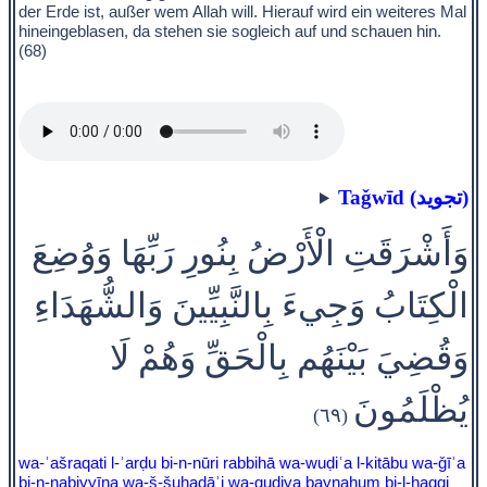
der Erde ist, außer wem Allah will. Hierauf wird ein weiteres Mal
hineingeblasen, da stehen sie sogleich auf und schauen hin.
(68)
Taǧwīd (تجويد)
وَأَشْرَقَتِ الْأَرْضُ بِنُورِ رَبِّهَا وَوُضِعَ
الْكِتَابُ وَجِيءَ بِالنَّبِيِّينَ وَالشُّهَدَاءِ
وَقُضِيَ بَيْنَهُم بِالْحَقِّ وَهُمْ لَا
يُظْلَمُونَ
(٦٩)
wa-ʾašraqati l-ʾarḍu bi-n-nūri rabbihā wa-wuḍiʿa l-kitābu wa-ǧīʾa
bi-n-nabiyyīna wa-š-šuhadāʾi wa-quḍiya baynahum bi-l-ḥaqqi