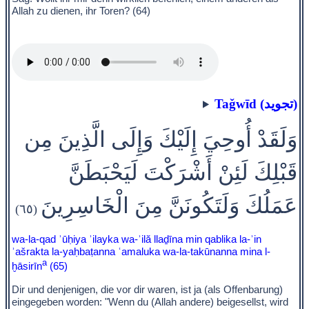
Allah zu dienen, ihr Toren? (64)
Taǧwīd (تجويد)
وَلَقَدْ أُوحِيَ إِلَيْكَ وَإِلَى الَّذِينَ مِن
قَبْلِكَ لَئِنْ أَشْرَكْتَ لَيَحْبَطَنَّ
عَمَلُكَ وَلَتَكُونَنَّ مِنَ الْخَاسِرِينَ
(٦٥)
wa-la-qad ʾūḥiya ʾilayka wa-ʾilă llaḏīna min qablika la-ʾin
ʾašrakta la-yaḥbaṭanna ʿamaluka wa-la-takūnanna mina l-
a
ḫāsirīn
(65)
Dir und denjenigen, die vor dir waren, ist ja (als Offenbarung)
eingegeben worden: "Wenn du (Allah andere) beigesellst, wird