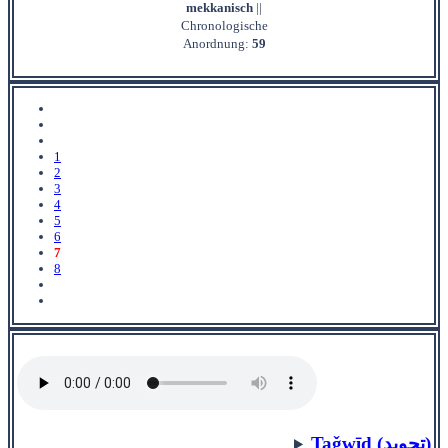
mekkanisch
||
Chronologische
Anordnung:
59
1
2
3
4
5
6
7
8
Taǧwīd (تجويد)