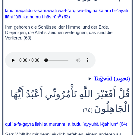
lahū maqālīdu s-samāwāti wa-l-ʾarḍi wa-llaḏīna kafarū bi-ʾāyāti
a
llāhi ʾŭlāʾika humu l-ḫāsirūn
(63)
Ihm gehören die Schlüssel der Himmel und der Erde.
Diejenigen, die Allahs Zeichen verleugnen, das sind die
Verlierer. (63)
Taǧwīd (تجويد)
قُلْ أَفَغَيْرَ اللَّهِ تَأْمُرُونِّي أَعْبُدُ أَيُّهَا
الْجَاهِلُونَ
(٦٤)
a
qul ʾa-fa-ġayra llāhi taʾmurūnnī ʾaʿbudu ʾayyuhă l-ǧāhilūn
(64)
Sag: Wollt ihr mir denn wirklich befehlen, einem anderen als