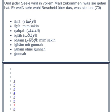
Und jeder Seele wird in vollem Maß zukommen, was sie getan
hat. Er weiß sehr wohl Bescheid über das, was sie tun. (70)
iẖfāʾ (الإِخْفَاء)
iẖfāʾ mīm sākin
qalqala (القلقلة)
iqlāb (الإِقْلاَب)
idġām (الإِدْغَام) mīm sākin
iġhām mit ġunnah
iġhām ohne ġunnah
ġunnah
1
2
3
4
5
6
7
8