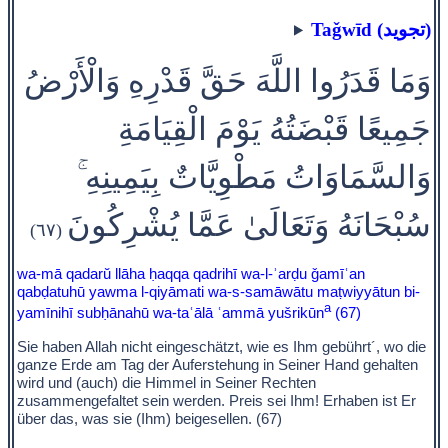
Taǧwīd (تجويد)
وَمَا قَدَرُوا اللَّهَ حَقَّ قَدْرِهِ وَالْأَرْضُ
جَمِيعًا قَبْضَتُهُ يَوْمَ الْقِيَامَةِ
وَالسَّمَاوَاتُ مَطْوِيَّاتٌ بِيَمِينِهِ ۚ
سُبْحَانَهُ وَتَعَالَىٰ عَمَّا يُشْرِكُونَ
(٦٧)
wa-mā qadarŭ llāha ḥaqqa qadrihī wa-l-ʾarḍu ǧamīʿan
qabḍatuhū yawma l-qiyāmati wa-s-samāwātu maṭwiyyātun bi-
a
yamīnihī subḥānahū wa-taʿālā ʿammā yušrikūn
(67)
Sie haben Allah nicht eingeschätzt, wie es Ihm gebührt´, wo die
ganze Erde am Tag der Auferstehung in Seiner Hand gehalten
wird und (auch) die Himmel in Seiner Rechten
zusammengefaltet sein werden. Preis sei Ihm! Erhaben ist Er
über das, was sie (Ihm) beigesellen. (67)