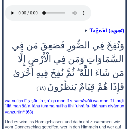
Taǧwīd (تجويد)
وَنُفِخَ فِي الصُّورِ فَصَعِقَ مَن فِي
السَّمَاوَاتِ وَمَن فِي الْأَرْضِ إِلَّا
مَن شَاءَ اللَّهُ ۖ ثُمَّ نُفِخَ فِيهِ أُخْرَىٰ
فَإِذَا هُمْ قِيَامٌ يَنظُرُونَ
(٦٨)
wa-nufiḫa fĭ ṣ-ṣūri fa-ṣaʿiqa man fĭ s-samāwāti wa-man fĭ l-ʾarḍi
ʾillā man šāʾa llāhu ṯumma nufiḫa fīhi ʾuḫrā fa-ʾiḏā hum qiyāmun
a
yanẓurūn
(68)
Und es wird ins Horn geblasen, und da bricht zusammen, wie
vom Donnerschlag getroffen, wer in den Himmeln und wer auf