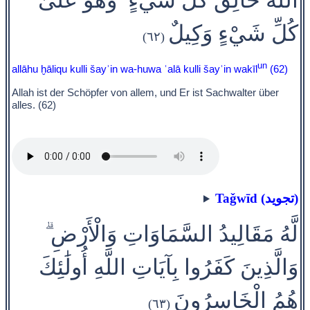
كُلِّ شَيْءٍ وَكِيلٌ
(٦٢)
un
allāhu ḫāliqu kulli šayʾin wa-huwa ʿalā kulli šayʾin wakīl
(62)
Allah ist der Schöpfer von allem, und Er ist Sachwalter über
alles. (62)
Taǧwīd (تجويد)
لَّهُ مَقَالِيدُ السَّمَاوَاتِ وَالْأَرْضِ ۗ
وَالَّذِينَ كَفَرُوا بِآيَاتِ اللَّهِ أُولَٰئِكَ
هُمُ الْخَاسِرُونَ
(٦٣)