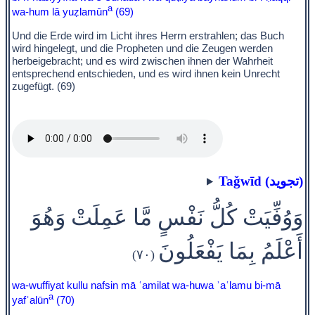
a
wa-hum lā yuẓlamūn
(69)
Und die Erde wird im Licht ihres Herrn erstrahlen; das Buch
wird hingelegt, und die Propheten und die Zeugen werden
herbeigebracht; und es wird zwischen ihnen der Wahrheit
entsprechend entschieden, und es wird ihnen kein Unrecht
zugefügt. (69)
Taǧwīd (تجويد)
وَوُفِّيَتْ كُلُّ نَفْسٍ مَّا عَمِلَتْ وَهُوَ
أَعْلَمُ بِمَا يَفْعَلُونَ
(٧٠)
wa-wuffiyat kullu nafsin mā ʿamilat wa-huwa ʾaʿlamu bi-mā
a
yafʿalūn
(70)