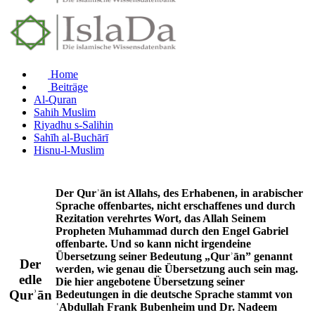
Home
Beiträge
Al-Quran
Sahih Muslim
Riyadhu s-Salihin
Sahīh al-Buchārī
Hisnu-l-Muslim
Der Qurʾān ist Allahs, des Erhabenen, in arabischer
Sprache offenbartes, nicht erschaffenes und durch
Rezitation verehrtes Wort, das Allah Seinem
Propheten Muhammad durch den Engel Gabriel
offenbarte. Und so kann nicht irgendeine
Übersetzung seiner Bedeutung „Qurʾān” genannt
Der
werden, wie genau die Übersetzung auch sein mag.
edle
Die hier angebotene Übersetzung seiner
Qurʾān
Bedeutungen in die deutsche Sprache stammt von
ʿAbdullah Frank Bubenheim und Dr. Nadeem