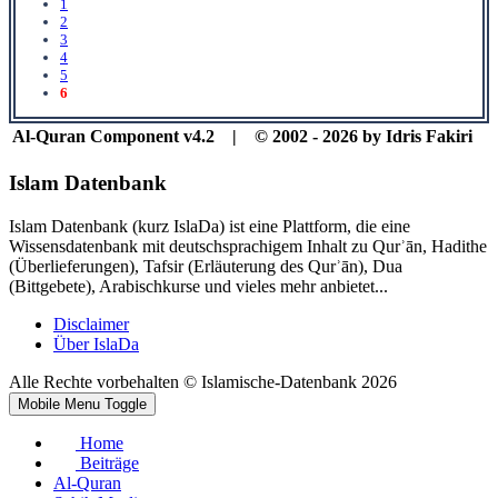
1
2
3
4
5
6
Al-Quran Component v4.2 | © 2002 - 2026 by Idris Fakiri
Islam Datenbank
Islam Datenbank (kurz IslaDa) ist eine Plattform, die eine
Wissensdatenbank mit deutschsprachigem Inhalt zu Qurʾān, Hadithe
(Überlieferungen), Tafsir (Erläuterung des Qurʾān), Dua
(Bittgebete), Arabischkurse und vieles mehr anbietet...
Disclaimer
Über IslaDa
Alle Rechte vorbehalten © Islamische-Datenbank 2026
Mobile Menu Toggle
Home
Beiträge
Al-Quran