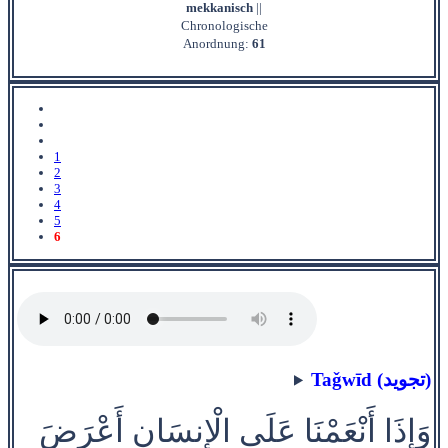
mekkanisch
||
Chronologische
Anordnung:
61
1
2
3
4
5
6
Taǧwīd (تجويد)
وَإِذَا أَنْعَمْنَا عَلَى الْإِنسَانِ أَعْرَضَ