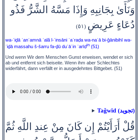
وَنَأَىٰ بِجَانِبِهِ وَإِذَا مَسَّهُ الشَّرُّ فَذُو
دُعَاءٍ عَرِيضٍ
(٥١)
wa-ʾiḏā ʾanʿamnā ʿală l-ʾinsāni ʾaʿraḍa wa-naʾā bi-ǧānibihī wa-
in
ʾiḏā massahu š-šarru fa-ḏū duʿāʾin ʿarīḍ
(51)
Und wenn Wir dem Menschen Gunst erweisen, wendet er sich
ab und entfernt sich beiseite. Wenn ihm aber Schlechtes
widerfährt, dann verfällt er in ausgedehntes Bittgebet. (51)
Taǧwīd (تجويد)
قُلْ أَرَأَيْتُمْ إِن كَانَ مِنْ عِندِ اللَّهِ ثُمَّ