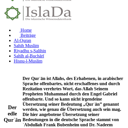
Home
Beiträge
Al-Quran
Sahih Muslim
Riyadhu s-Salihin
Sahīh al-Buchārī
Hisnu-l-Muslim
Der Qurʾān ist Allahs, des Erhabenen, in arabischer
Sprache offenbartes, nicht erschaffenes und durch
Rezitation verehrtes Wort, das Allah Seinem
Propheten Muhammad durch den Engel Gabriel
offenbarte. Und so kann nicht irgendeine
Übersetzung seiner Bedeutung „Qurʾān” genannt
Der
werden, wie genau die Übersetzung auch sein mag.
edle
Die hier angebotene Übersetzung seiner
Qurʾān
Bedeutungen in die deutsche Sprache stammt von
ʿAbdullah Frank Bubenheim und Dr. Nadeem