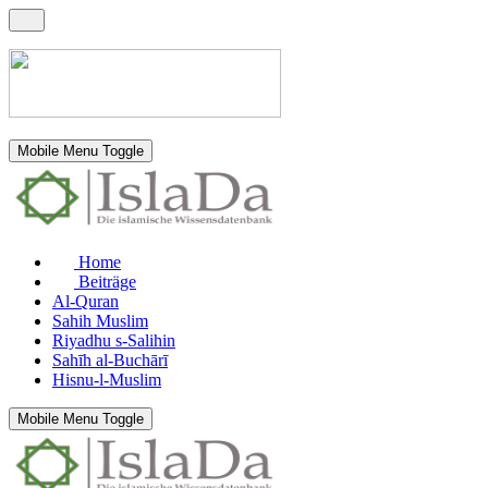
Mobile Menu Toggle
Home
Beiträge
Al-Quran
Sahih Muslim
Riyadhu s-Salihin
Sahīh al-Buchārī
Hisnu-l-Muslim
Mobile Menu Toggle