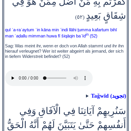
كَفَرْتُم بِهِ مَنْ أَضَلُّ مِمَّنْ هُوَ فِي
شِقَاقٍ بَعِيدٍ
(٥٢)
qul ʾa-raʾaytum ʾin kāna min ʿindi llāhi ṯumma kafartum bihī
in
man ʾaḍallu mimman huwa fī šiqāqin baʿīd
(52)
Sag: Was meint ihr, wenn er doch von Allah stammt und ihr ihn
hierauf verleugnet? Wer ist weiter abgeirrt als jemand, der sich
in tiefem Widerstreit befindet? (52)
Taǧwīd (تجويد)
سَنُرِيهِمْ آيَاتِنَا فِي الْآفَاقِ وَفِي
أَنفُسِهِمْ حَتَّىٰ يَتَبَيَّنَ لَهُمْ أَنَّهُ الْحَقُّ