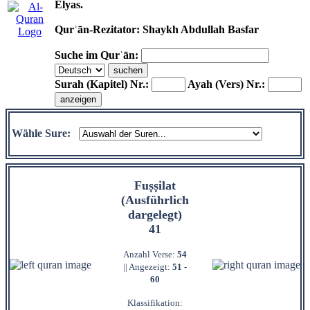
Elyas.
Qurʾān-Rezitator: Shaykh Abdullah Basfar
Suche im Qurʾān:
Surah (Kapitel) Nr.:
Ayah (Vers) Nr.:
Wähle Sure:
Fuṣṣilat
(Ausführlich
dargelegt)
41
Anzahl Verse:
54
|| Angezeigt:
51 -
60
Klassifikation: