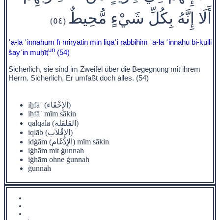
أَلَا إِنَّهُ بِكُلِّ شَيْءٍ مُّحِيطٌ
(٥٤)
ʾa-lā ʾinnahum fī miryatin min liqāʾi rabbihim ʾa-lā ʾinnahū bi-kulli
un
šayʾin muḥīṭ
(54)
Sicherlich, sie sind im Zweifel über die Begegnung mit ihrem
Herrn. Sicherlich, Er umfaßt doch alles. (54)
iẖfāʾ (الإِخْفَاء)
iẖfāʾ mīm sākin
qalqala (القلقلة)
iqlāb (الإِقْلاَب)
idġām (الإِدْغَام) mīm sākin
iġhām mit ġunnah
iġhām ohne ġunnah
ġunnah