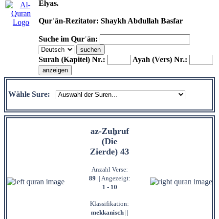
Elyas.
Qurʾān-Rezitator: Shaykh Abdullah Basfar
Suche im Qurʾān:
Surah (Kapitel) Nr.:
Ayah (Vers) Nr.:
Wähle Sure:
az-Zuẖruf
(Die
Zierde) 43
Anzahl Verse:
89
|| Angezeigt:
1 - 10
Klassifikation:
mekkanisch
||