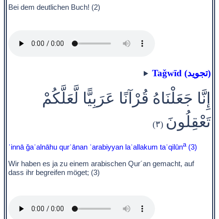
Bei dem deutlichen Buch! (2)
Taǧwīd (تجويد)
إِنَّا جَعَلْنَاهُ قُرْآنًا عَرَبِيًّا لَّعَلَّكُمْ
تَعْقِلُونَ
(٣)
a
ʾinnā ǧaʿalnāhu qurʾānan ʿarabiyyan laʿallakum taʿqilūn
(3)
Wir haben es ja zu einem arabischen Qur´an gemacht, auf
dass ihr begreifen möget; (3)