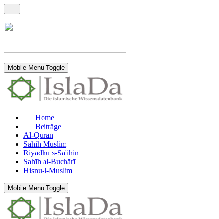
Mobile Menu Toggle
Home
Beiträge
Al-Quran
Sahih Muslim
Riyadhu s-Salihin
Sahīh al-Buchārī
Hisnu-l-Muslim
Mobile Menu Toggle