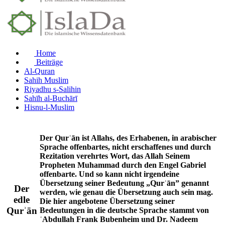
Home
Beiträge
Al-Quran
Sahih Muslim
Riyadhu s-Salihin
Sahīh al-Buchārī
Hisnu-l-Muslim
Der Qurʾān ist Allahs, des Erhabenen, in arabischer
Sprache offenbartes, nicht erschaffenes und durch
Rezitation verehrtes Wort, das Allah Seinem
Propheten Muhammad durch den Engel Gabriel
offenbarte. Und so kann nicht irgendeine
Übersetzung seiner Bedeutung „Qurʾān” genannt
Der
werden, wie genau die Übersetzung auch sein mag.
edle
Die hier angebotene Übersetzung seiner
Qurʾān
Bedeutungen in die deutsche Sprache stammt von
ʿAbdullah Frank Bubenheim und Dr. Nadeem