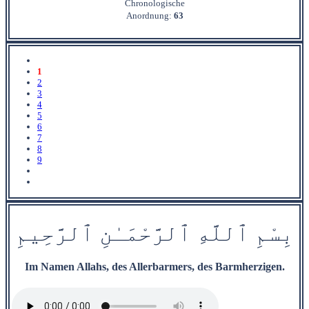
Chronologische
Anordnung:
63
1
2
3
4
5
6
7
8
9
بِسْمِ
ٱ
للَّهِ
ٱ
ل
رَّحْمَ‍
ـٰ
نِ
ٱ
ل‍
‍رَّح‍
ِ‍ي‍
مِ
Im Namen Allahs, des Allerbarmers, des Barmherzigen.