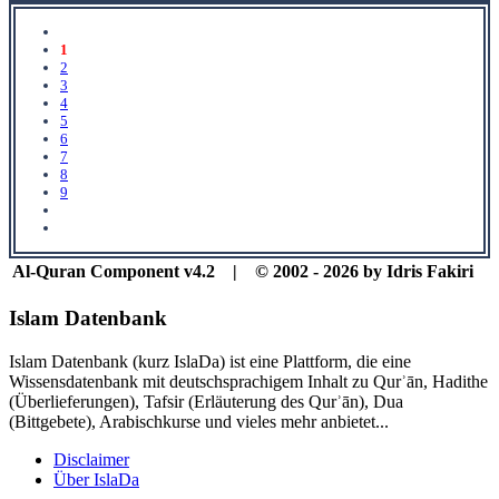
1
2
3
4
5
6
7
8
9
Al-Quran Component v4.2 | © 2002 - 2026 by Idris Fakiri
Islam Datenbank
Islam Datenbank (kurz IslaDa) ist eine Plattform, die eine
Wissensdatenbank mit deutschsprachigem Inhalt zu Qurʾān, Hadithe
(Überlieferungen), Tafsir (Erläuterung des Qurʾān), Dua
(Bittgebete), Arabischkurse und vieles mehr anbietet...
Disclaimer
Über IslaDa