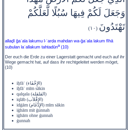
وَجَعَلَ لَكُمْ فِيهَا سُبُلًا لَّعَلَّكُمْ
تَهْتَدُونَ
(١٠)
allaḏī ǧaʿala lakumu l-ʾarḍa mahdan wa-ǧaʿala lakum fīhā
a
subulan laʿallakum tahtadūn
(10)
Der euch die Erde zu einer Lagerstatt gemacht und euch auf ihr
Wege gemacht hat, auf dass ihr rechtgeleitet werden möget,
(10)
iẖfāʾ (الإِخْفَاء)
iẖfāʾ mīm sākin
qalqala (القلقلة)
iqlāb (الإِقْلاَب)
idġām (الإِدْغَام) mīm sākin
iġhām mit ġunnah
iġhām ohne ġunnah
ġunnah