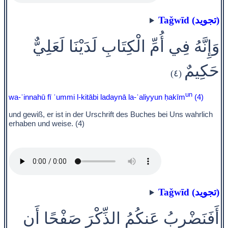
Taǧwīd (تجويد)
وَإِنَّهُ فِي أُمِّ الْكِتَابِ لَدَيْنَا لَعَلِيٌّ
حَكِيمٌ
(٤)
un
wa-ʾinnahū fī ʾummi l-kitābi ladaynā la-ʿaliyyun ḥakīm
(4)
und gewiß, er ist in der Urschrift des Buches bei Uns wahrlich
erhaben und weise. (4)
Taǧwīd (تجويد)
أَفَنَضْرِبُ عَنكُمُ الذِّكْرَ صَفْحًا أَن