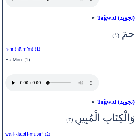
Taǧwīd (تجويد)
حمٓ
(١)
ḥ-m (ḥā mīm) (1)
Ha-Mim. (1)
Taǧwīd (تجويد)
وَالْكِتَابِ الْمُبِينِ
(٢)
i
wa-l-kitābi l-mubīn
(2)