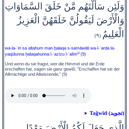
وَلَئِن سَأَلْتَهُم مَّنْ خَلَقَ السَّمَاوَاتِ
وَالْأَرْضَ لَيَقُولُنَّ خَلَقَهُنَّ الْعَزِيزُ
الْعَلِيمُ
(٩)
wa-la-ʾin saʾaltahum man ḫalaqa s-samāwāti wa-l-ʾarḍa la-
u
yaqūlunna ḫalaqahunna l-ʿazīzu l-ʿalīm
(9)
Und wenn du sie fragst, wer die Himmel und die Erde
erschaffen hat, sagen sie ganz gewiß: "Erschaffen hat sie der
Allmächtige und Allwissende," (9)
Taǧwīd (تجويد)
الَّذِي جَعَلَ لَكُمُ الْأَرْضَ مَهْدًا