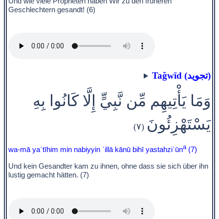
Und wie viele Propheten haben Wir zu den früheren
Geschlechtern gesandt! (6)
Taǧwīd (تجويد)
وَمَا يَأْتِيهِم مِّن نَّبِيٍّ إِلَّا كَانُوا بِهِ
يَسْتَهْزِئُونَ
(٧)
a
wa-mā yaʾtīhim min nabiyyin ʾillā kānū bihī yastahziʾūn
(7)
Und kein Gesandter kam zu ihnen, ohne dass sie sich über ihn
lustig gemacht hätten. (7)