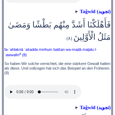
Taǧwīd (تجويد)
فَأَهْلَكْنَا أَشَدَّ مِنْهُم بَطْشًا وَمَضَىٰ
مَثَلُ الْأَوَّلِينَ
(٨)
fa-ʾahlaknā ʾašadda minhum baṭšan wa-maḍā maṯalu l-
a
ʾawwalīn
(8)
So haben Wir solche vernichtet, die eine stärkere Gewalt hatten
als diese. Und vollzogen hat sich das Beispiel an den Früheren.
(8)
Taǧwīd (تجويد)