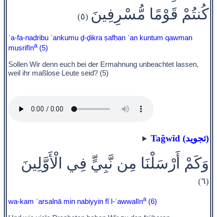
كُنتُمْ قَوْمًا مُّسْرِفِينَ
(٥)
ʾa-fa-naḍribu ʿankumu ḏ-ḏikra ṣafḥan ʾan kuntum qawman
a
musrifīn
(5)
Sollen Wir denn euch bei der Ermahnung unbeachtet lassen,
weil ihr maßlose Leute seid? (5)
Taǧwīd (تجويد)
وَكَمْ أَرْسَلْنَا مِن نَّبِيٍّ فِي الْأَوَّلِينَ
(٦)
a
wa-kam ʾarsalnā min nabiyyin fĭ l-ʾawwalīn
(6)