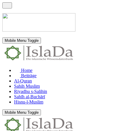
Mobile Menu Toggle
Home
Beiträge
Al-Quran
Sahih Muslim
Riyadhu s-Salihin
Sahīh al-Buchārī
Hisnu-l-Muslim
Mobile Menu Toggle