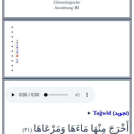
Chronologische
Anordnung:
81
1
2
3
4
5
Taǧwīd (تجويد)
أَخْرَجَ مِنْهَا مَاءَهَا وَمَرْعَاهَا
(٣١)