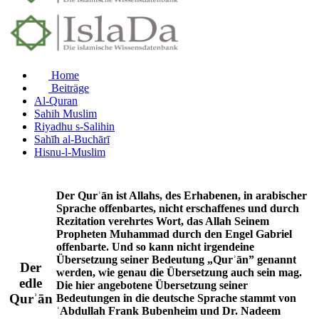
Home
Beiträge
Al-Quran
Sahih Muslim
Riyadhu s-Salihin
Sahīh al-Buchārī
Hisnu-l-Muslim
Der Qurʾān ist Allahs, des Erhabenen, in arabischer
Sprache offenbartes, nicht erschaffenes und durch
Rezitation verehrtes Wort, das Allah Seinem
Propheten Muhammad durch den Engel Gabriel
offenbarte. Und so kann nicht irgendeine
Übersetzung seiner Bedeutung „Qurʾān” genannt
Der
werden, wie genau die Übersetzung auch sein mag.
edle
Die hier angebotene Übersetzung seiner
Qurʾān
Bedeutungen in die deutsche Sprache stammt von
ʿAbdullah Frank Bubenheim und Dr. Nadeem