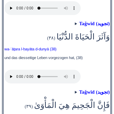
Taǧwīd (تجويد)
وَآثَرَ الْحَيَاةَ الدُّنْيَا
(٣٨)
wa-ʾāṯara l-ḥayāta d-dunyā (38)
und das diesseitige Leben vorgezogen hat, (38)
Taǧwīd (تجويد)
فَإِنَّ الْجَحِيمَ هِيَ الْمَأْوَىٰ
(٣٩)