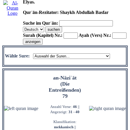
Elyas.
Qurʾān-Rezitator: Shaykh Abdullah Basfar
Suche im Qurʾān:
Surah (Kapitel) Nr.:
Ayah (Vers) Nr.:
Wähle Sure:
an-Nāziʿāt
(Die
Entreißenden)
79
Anzahl Verse:
46
||
Angezeigt:
31 - 40
Klassifikation:
mekkanisch
||