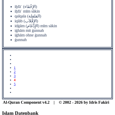
iẖfāʾ (الإِخْفَاء)
iẖfāʾ mīm sākin
qalqala (القلقلة)
iqlāb (الإِقْلاَب)
idġām (الإِدْغَام) mīm sākin
iġhām mit ġunnah
iġhām ohne ġunnah
ġunnah
1
2
3
4
5
Al-Quran Component v4.2 | © 2002 - 2026 by Idris Fakiri
Islam Datenbank