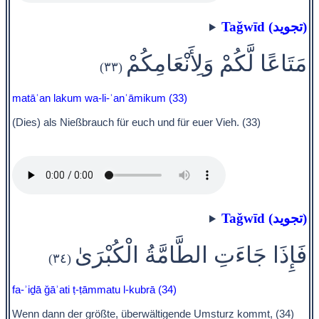
Taǧwīd (تجويد)
مَتَاعًا لَّكُمْ وَلِأَنْعَامِكُمْ
(٣٣)
matāʿan lakum wa-li-ʾanʿāmikum (33)
(Dies) als Nießbrauch für euch und für euer Vieh. (33)
Taǧwīd (تجويد)
فَإِذَا جَاءَتِ الطَّامَّةُ الْكُبْرَىٰ
(٣٤)
fa-ʾiḏā ǧāʾati ṭ-ṭāmmatu l-kubrā (34)
Wenn dann der größte, überwältigende Umsturz kommt, (34)