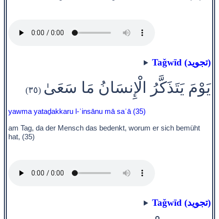
Taǧwīd (تجويد)
يَوْمَ يَتَذَكَّرُ الْإِنسَانُ مَا سَعَىٰ
(٣٥)
yawma yataḏakkaru l-ʾinsānu mā saʿā (35)
am Tag, da der Mensch das bedenkt, worum er sich bemüht
hat, (35)
Taǧwīd (تجويد)