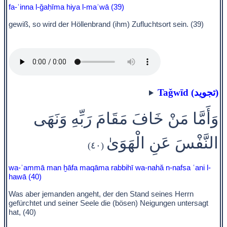
fa-ʾinna l-ǧaḥīma hiya l-maʾwā (39)
gewiß, so wird der Höllenbrand (ihm) Zufluchtsort sein. (39)
Taǧwīd (تجويد)
وَأَمَّا مَنْ خَافَ مَقَامَ رَبِّهِ وَنَهَى
النَّفْسَ عَنِ الْهَوَىٰ
(٤٠)
wa-ʾammā man ḫāfa maqāma rabbihī wa-nahă n-nafsa ʿani l-
hawā (40)
Was aber jemanden angeht, der den Stand seines Herrn
gefürchtet und seiner Seele die (bösen) Neigungen untersagt
hat, (40)