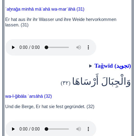
ʾaḫraǧa minhā māʾahā wa-marʿāhā (31)
Er hat aus ihr ihr Wasser und ihre Weide hervorkommen
lassen. (31)
Taǧwīd (تجويد)
وَالْجِبَالَ أَرْسَاهَا
(٣٢)
wa-l-ǧibāla ʾarsāhā (32)
Und die Berge, Er hat sie fest gegründet. (32)