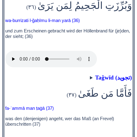
وَبُرِّزَتِ الْجَحِيمُ لِمَن يَرَىٰ
(٣٦)
wa-burrizati l-ǧaḥīmu li-man yarā (36)
und zum Erscheinen gebracht wird der Höllenbrand für (je)den,
der sieht; (36)
Taǧwīd (تجويد)
فَأَمَّا مَن طَغَىٰ
(٣٧)
fa-ʾammā man ṭaġā (37)
was den (denjenigen) angeht, wer das Maß (an Frevel)
überschritten (37)