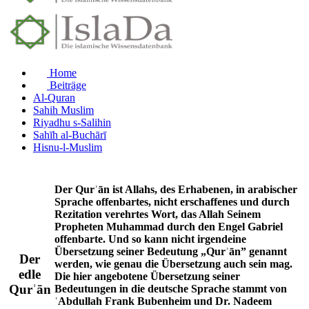
Home
Beiträge
Al-Quran
Sahih Muslim
Riyadhu s-Salihin
Sahīh al-Buchārī
Hisnu-l-Muslim
Der Qurʾān ist Allahs, des Erhabenen, in arabischer
Sprache offenbartes, nicht erschaffenes und durch
Rezitation verehrtes Wort, das Allah Seinem
Propheten Muhammad durch den Engel Gabriel
offenbarte. Und so kann nicht irgendeine
Übersetzung seiner Bedeutung „Qurʾān” genannt
Der
werden, wie genau die Übersetzung auch sein mag.
edle
Die hier angebotene Übersetzung seiner
Qurʾān
Bedeutungen in die deutsche Sprache stammt von
ʿAbdullah Frank Bubenheim und Dr. Nadeem