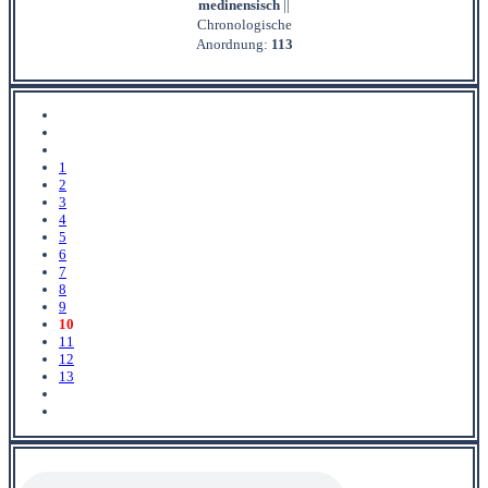
medinensisch
||
Chronologische
Anordnung:
113
1
2
3
4
5
6
7
8
9
10
11
12
13