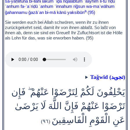
sa-yaḥlifūna bi-llāhi lakum ʾiḏă nqalabtum ʾilayhim li-tuʿriḍū
ʿanhum fa-ʾaʿriḍū ʿanhum ʾinnahum riǧsun wa-maʾwāhum
a
ǧahannamu ǧazāʾan bi-mā kānū yaksibūn
(95)
Sie werden euch bei Allah schwören, wenn ihr zu ihnen
zurückgekehrt seid, damit ihr von ihnen ablaßt. So laßt von
ihnen ab, denn sie sind ein Greuel! Ihr Zufluchtsort ist die Hölle
als Lohn für das, was sie erworben haben. (95)
Taǧwīd (تجويد)
يَحْلِفُونَ لَكُمْ لِتَرْضَوْا عَنْهُمْ ۖ فَإِن
تَرْضَوْا عَنْهُمْ فَإِنَّ اللَّهَ لَا يَرْضَىٰ
عَنِ الْقَوْمِ الْفَاسِقِينَ
(٩٦)