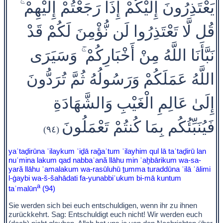
يَعْتَذِرُونَ إِلَيْكُمْ إِذَا رَجَعْتُمْ إِلَيْهِمْ ۚ
قُل لَّا تَعْتَذِرُوا لَن نُّؤْمِنَ لَكُمْ قَدْ
نَبَّأَنَا اللَّهُ مِنْ أَخْبَارِكُمْ ۚ وَسَيَرَى
اللَّهُ عَمَلَكُمْ وَرَسُولُهُ ثُمَّ تُرَدُّونَ
إِلَىٰ عَالِمِ الْغَيْبِ وَالشَّهَادَةِ
فَيُنَبِّئُكُم بِمَا كُنتُمْ تَعْمَلُونَ
(٩٤)
yaʿtaḏirūna ʾilaykum ʾiḏā raǧaʿtum ʾilayhim qul lā taʿtaḏirū lan
nuʾmina lakum qad nabbaʾană llāhu min ʾaḫbārikum wa-sa-
yară llāhu ʿamalakum wa-rasūluhū ṯumma turaddūna ʾilā ʿālimi
l-ġaybi wa-š-šahādati fa-yunabbiʾukum bi-mā kuntum
a
taʿmalūn
(94)
Sie werden sich bei euch entschuldigen, wenn ihr zu ihnen
zurückkehrt. Sag: Entschuldigt euch nicht! Wir werden euch