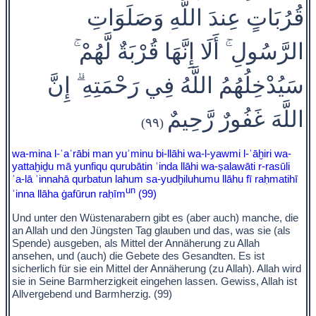
قُرُبَاتٍ عِندَ اللَّهِ وَصَلَوَاتِ
الرَّسُولِ ۚ أَلَا إِنَّهَا قُرْبَةٌ لَّهُمْ ۚ
سَيُدْخِلُهُمُ اللَّهُ فِي رَحْمَتِهِ ۗ إِنَّ
اللَّهَ غَفُورٌ رَّحِيمٌ
(٩٩)
wa-mina l-ʾaʿrābi man yuʾminu bi-llāhi wa-l-yawmi l-ʾāḫiri wa-
yattaḫiḏu mā yunfiqu qurubātin ʿinda llāhi wa-ṣalawāti r-rasūli
ʾa-lā ʾinnahā qurbatun lahum sa-yudḫiluhumu llāhu fī raḥmatihī
un
ʾinna llāha ġafūrun raḥīm
(99)
Und unter den Wüstenarabern gibt es (aber auch) manche, die
an Allah und den Jüngsten Tag glauben und das, was sie (als
Spende) ausgeben, als Mittel der Annäherung zu Allah
ansehen, und (auch) die Gebete des Gesandten. Es ist
sicherlich für sie ein Mittel der Annäherung (zu Allah). Allah wird
sie in Seine Barmherzigkeit eingehen lassen. Gewiss, Allah ist
Allvergebend und Barmherzig. (99)