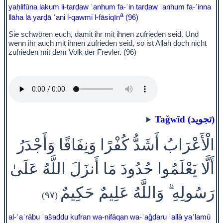
yaḥlifūna lakum li-tarḍaw ʿanhum fa-ʾin tarḍaw ʿanhum fa-ʾinna
a
llāha lā yarḍā ʿani l-qawmi l-fāsiqīn
(96)
Sie schwören euch, damit ihr mit ihnen zufrieden seid. Und
wenn ihr auch mit ihnen zufrieden seid, so ist Allah doch nicht
zufrieden mit dem Volk der Frevler. (96)
Taǧwīd (تجويد)
الْأَعْرَابُ أَشَدُّ كُفْرًا وَنِفَاقًا وَأَجْدَرُ
أَلَّا يَعْلَمُوا حُدُودَ مَا أَنزَلَ اللَّهُ عَلَىٰ
رَسُولِهِ ۗ وَاللَّهُ عَلِيمٌ حَكِيمٌ
(٩٧)
al-ʾaʿrābu ʾašaddu kufran wa-nifāqan wa-ʾaǧdaru ʾallā yaʿlamū