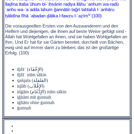
llaḏīna ttabaʿūhum bi-ʾiḥsānin raḍiya llāhu ʿanhum wa-raḍū
ʿanhu wa-ʾaʿadda lahum ǧannātin taǧrī taḥtahă l-ʾanhāru
u
ḫālidīna fīhā ʾabadan ḏālika l-fawzu l-ʿaẓīm
(100)
Die vorausgeeilten Ersten von den Auswanderern und den
Helfern und diejenigen, die ihnen auf beste Weise gefolgt sind -
Allah hat Wohlgefallen an ihnen, und sie haben Wohlgefallen an
Ihm. Und Er hat für sie Gärten bereitet, durcheilt von Bächen,
ewig und auf immer darin zu bleiben; das ist der großartige
Erfolg. (100)
iẖfāʾ (الإِخْفَاء)
iẖfāʾ mīm sākin
qalqala (القلقلة)
iqlāb (الإِقْلاَب)
idġām (الإِدْغَام) mīm sākin
iġhām mit ġunnah
iġhām ohne ġunnah
ġunnah