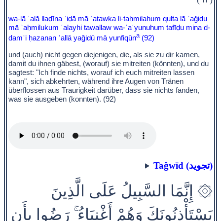
wa-lā ʿală llaḏīna ʾiḏā mā ʾatawka li-taḥmilahum qulta lā ʾaǧidu
mā ʾaḥmilukum ʿalayhi tawallaw wa-ʾaʿyunuhum tafīḍu mina d-
a
damʿi ḥazanan ʾallā yaǧidū mā yunfiqūn
(92)
und (auch) nicht gegen diejenigen, die, als sie zu dir kamen,
damit du ihnen gäbest, (worauf) sie mitreiten (könnten), und du
sagtest: "Ich finde nichts, worauf ich euch mitreiten lassen
kann", sich abkehrten, während ihre Augen von Tränen
überflossen aus Traurigkeit darüber, dass sie nichts fanden,
was sie ausgeben (konnten). (92)
Taǧwīd (تجويد)
۞ إِنَّمَا السَّبِيلُ عَلَى الَّذِينَ
يَسْتَأْذِنُونَكَ وَهُمْ أَغْنِيَاءُ ۚ رَضُوا بِأَن