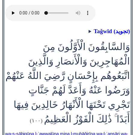
Taǧwīd (تجويد)
وَالسَّابِقُونَ الْأَوَّلُونَ مِنَ
الْمُهَاجِرِينَ وَالْأَنصَارِ وَالَّذِينَ
اتَّبَعُوهُم بِإِحْسَانٍ رَّضِيَ اللَّهُ عَنْهُمْ
وَرَضُوا عَنْهُ وَأَعَدَّ لَهُمْ جَنَّاتٍ
تَجْرِي تَحْتَهَا الْأَنْهَارُ خَالِدِينَ فِيهَا
أَبَدًا ۚ ذَٰلِكَ الْفَوْزُ الْعَظِيمُ
(١٠٠)
wa-s-sābiqūna l-ʾawwalūna mina l-muhāǧirīna wa-l-ʾanṣāri wa-