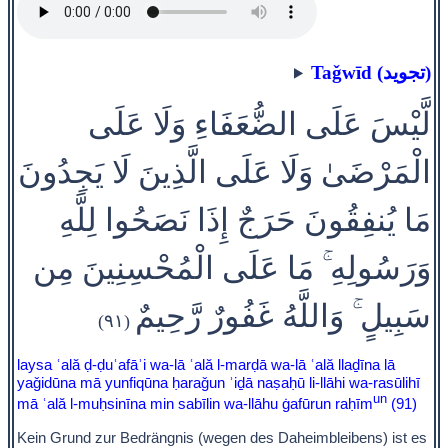
Taǧwīd (تجويد)
لَّيْسَ عَلَى الضُّعَفَاءِ وَلَا عَلَى
الْمَرْضَىٰ وَلَا عَلَى الَّذِينَ لَا يَجِدُونَ
مَا يُنفِقُونَ حَرَجٌ إِذَا نَصَحُوا لِلَّهِ
وَرَسُولِهِ ۚ مَا عَلَى الْمُحْسِنِينَ مِن
سَبِيلٍ ۚ وَاللَّهُ غَفُورٌ رَّحِيمٌ
(٩١)
laysa ʿală ḍ-ḍuʿafāʾi wa-lā ʿală l-marḍā wa-lā ʿală llaḏīna lā
yaǧidūna mā yunfiqūna ḥaraǧun ʾiḏā naṣaḥū li-llāhi wa-rasūlihī
un
mā ʿală l-muḥsinīna min sabīlin wa-llāhu ġafūrun raḥīm
(91)
Kein Grund zur Bedrängnis (wegen des Daheimbleibens) ist es