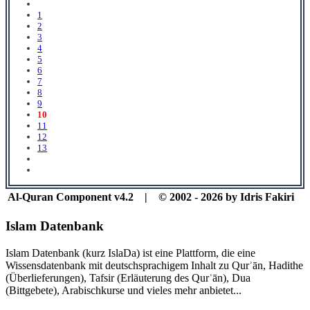
1
2
3
4
5
6
7
8
9
10
11
12
13
Al-Quran Component v4.2 | © 2002 - 2026 by Idris Fakiri
Islam Datenbank
Islam Datenbank (kurz IslaDa) ist eine Plattform, die eine
Wissensdatenbank mit deutschsprachigem Inhalt zu Qurʾān, Hadithe
(Überlieferungen), Tafsir (Erläuterung des Qurʾān), Dua
(Bittgebete), Arabischkurse und vieles mehr anbietet...