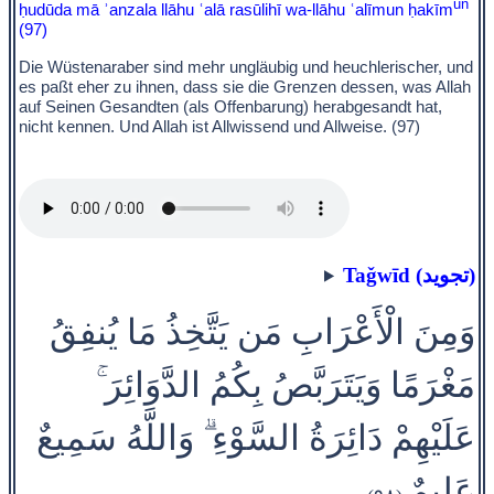
un
ḥudūda mā ʾanzala llāhu ʿalā rasūlihī wa-llāhu ʿalīmun ḥakīm
(97)
Die Wüstenaraber sind mehr ungläubig und heuchlerischer, und
es paßt eher zu ihnen, dass sie die Grenzen dessen, was Allah
auf Seinen Gesandten (als Offenbarung) herabgesandt hat,
nicht kennen. Und Allah ist Allwissend und Allweise. (97)
Taǧwīd (تجويد)
وَمِنَ الْأَعْرَابِ مَن يَتَّخِذُ مَا يُنفِقُ
مَغْرَمًا وَيَتَرَبَّصُ بِكُمُ الدَّوَائِرَ ۚ
عَلَيْهِمْ دَائِرَةُ السَّوْءِ ۗ وَاللَّهُ سَمِيعٌ
عَلِيمٌ