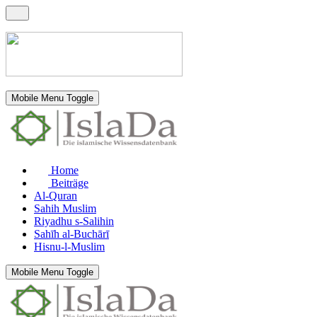
Mobile Menu Toggle
Home
Beiträge
Al-Quran
Sahih Muslim
Riyadhu s-Salihin
Sahīh al-Buchārī
Hisnu-l-Muslim
Mobile Menu Toggle