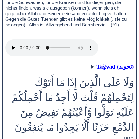
für die Schwachen, für die Kranken und für diejenigen, die
nichts finden, was sie ausgeben (können), wenn sie sich
gegenüber Allah und Seinem Gesandten aufrichtig verhalten.
Gegen die Gutes Tuenden gibt es keine Möglichkeit (, sie zu
belangen) - Allah ist Allvergebend und Barmherzig -, (91)
Taǧwīd (تجويد)
وَلَا عَلَى الَّذِينَ إِذَا مَا أَتَوْكَ
لِتَحْمِلَهُمْ قُلْتَ لَا أَجِدُ مَا أَحْمِلُكُمْ
عَلَيْهِ تَوَلَّوا وَّأَعْيُنُهُمْ تَفِيضُ مِنَ
الدَّمْعِ حَزَنًا أَلَّا يَجِدُوا مَا يُنفِقُونَ
(٩٢)