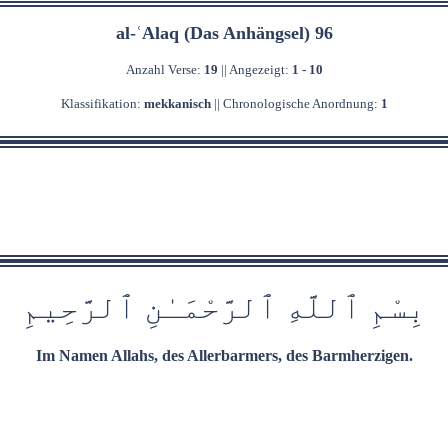
al-ʿAlaq (Das Anhängsel) 96
Anzahl Verse:
19
|| Angezeigt:
1 - 10
Klassifikation:
mekkanisch
|| Chronologische Anordnung:
1
بِسْمِ
ٱ
للَّهِ
ٱ
ل
رَّحْمَ‍
ـٰ
نِ
ٱ
ل‍
‍رَّح‍
ِ‍ي‍
مِ
Im Namen Allahs, des Allerbarmers, des Barmherzigen.