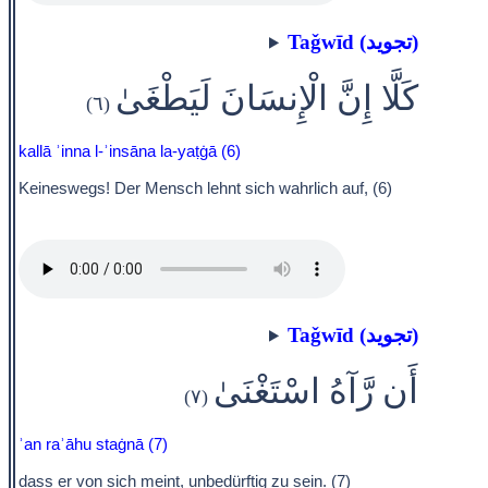
Taǧwīd (تجويد)
كَلَّا إِنَّ الْإِنسَانَ لَيَطْغَىٰ
(٦)
kallā ʾinna l-ʾinsāna la-yaṭġā (6)
Keineswegs! Der Mensch lehnt sich wahrlich auf, (6)
Taǧwīd (تجويد)
أَن رَّآهُ اسْتَغْنَىٰ
(٧)
ʾan raʾāhu staġnā (7)
dass er von sich meint, unbedürftig zu sein. (7)