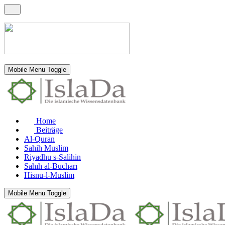
Mobile Menu Toggle
Home
Beiträge
Al-Quran
Sahih Muslim
Riyadhu s-Salihin
Sahīh al-Buchārī
Hisnu-l-Muslim
Mobile Menu Toggle