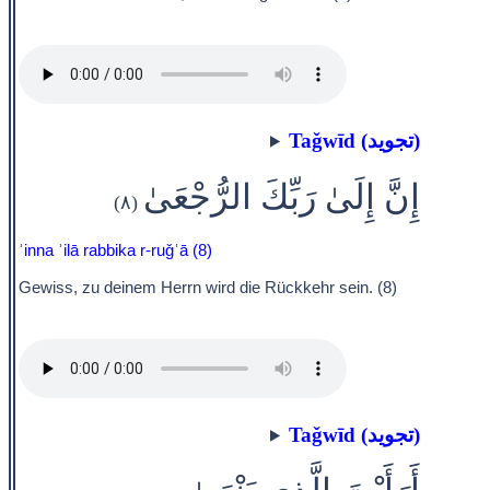
Taǧwīd (تجويد)
إِنَّ إِلَىٰ رَبِّكَ الرُّجْعَىٰ
(٨)
ʾinna ʾilā rabbika r-ruǧʿā (8)
Gewiss, zu deinem Herrn wird die Rückkehr sein. (8)
Taǧwīd (تجويد)