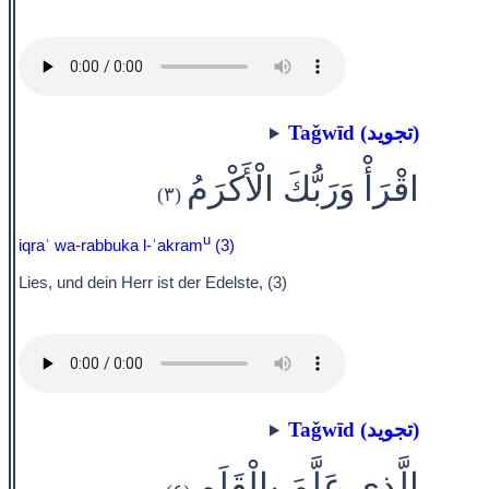
Taǧwīd (تجويد)
اقْرَأْ وَرَبُّكَ الْأَكْرَمُ
(٣)
u
iqraʾ wa-rabbuka l-ʾakram
(3)
Lies, und dein Herr ist der Edelste, (3)
Taǧwīd (تجويد)
الَّذِي عَلَّمَ بِالْقَلَمِ