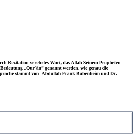
urch Rezitation verehrtes Wort, das Allah Seinem Propheten
 Bedeutung „Qurʾān” genannt werden, wie genau die
e Sprache stammt von ʿAbdullah Frank Bubenheim und Dr.