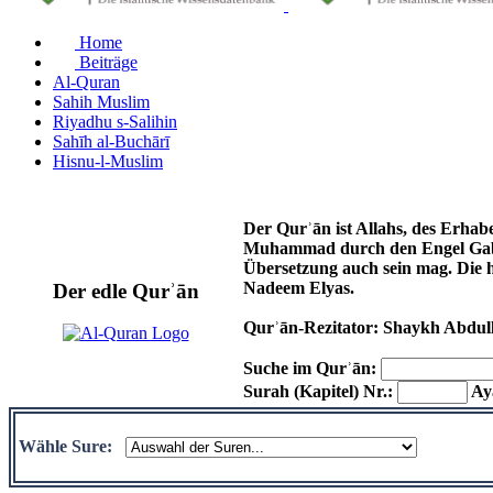
Home
Beiträge
Al-Quran
Sahih Muslim
Riyadhu s-Salihin
Sahīh al-Buchārī
Hisnu-l-Muslim
Der Qurʾān ist Allahs, des Erhab
Muhammad durch den Engel Gabri
Übersetzung auch sein mag. Die 
Nadeem Elyas.
Der edle Qurʾān
Qurʾān-Rezitator: Shaykh Abdul
Suche im Qurʾān:
Surah (Kapitel) Nr.:
Aya
Wähle Sure: