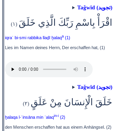
Taǧwīd (تجويد)
اقْرَأْ بِاسْمِ رَبِّكَ الَّذِي خَلَقَ
(١)
a
iqraʾ bi-smi rabbika llaḏī ḫalaq
(1)
Lies im Namen deines Herrn, Der erschaffen hat, (1)
Taǧwīd (تجويد)
خَلَقَ الْإِنسَانَ مِنْ عَلَقٍ
(٢)
in-i
ḫalaqa l-ʾinsāna min ʿalaq
(2)
den Menschen erschaffen hat aus einem Anhängsel. (2)