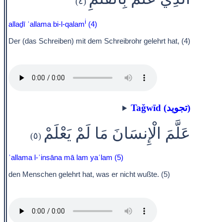
(٤)
i
allaḏī ʿallama bi-l-qalam
(4)
Der (das Schreiben) mit dem Schreibrohr gelehrt hat, (4)
Taǧwīd (تجويد)
عَلَّمَ الْإِنسَانَ مَا لَمْ يَعْلَمْ
(٥)
ʿallama l-ʾinsāna mā lam yaʿlam (5)
den Menschen gelehrt hat, was er nicht wußte. (5)