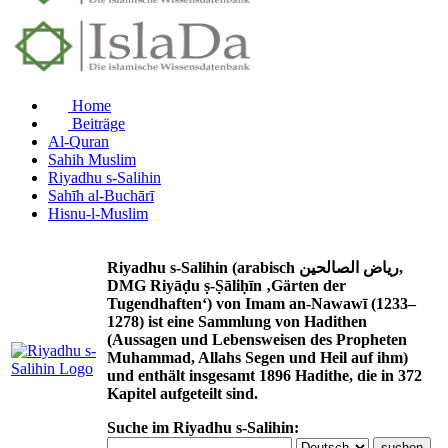
Home
Beiträge
Al-Quran
Sahih Muslim
Riyadhu s-Salihin
Sahīh al-Buchārī
Hisnu-l-Muslim
Riyadhu s-Salihin (arabisch رياض الصالحين,
DMG Riyāḍu ṣ-Ṣāliḥīn ‚Gärten der
Tugendhaften‘) von Imam an-Nawawī (1233–
1278) ist eine Sammlung von Hadithen
(Aussagen und Lebensweisen des Propheten
Muhammad, Allahs Segen und Heil auf ihm)
und enthält insgesamt 1896 Hadithe, die in 372
Kapitel aufgeteilt sind.
Suche im Riyadhu s-Salihin: