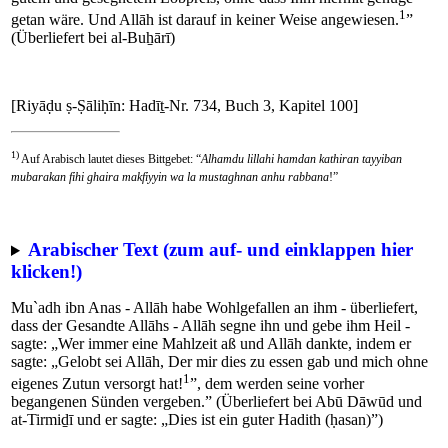
1
getan wäre. Und Allāh ist darauf in keiner Weise angewiesen.
”
(Überliefert bei al-Buẖārī)
[Riyāḍu ṣ-Ṣāliḥīn: Hadīṯ-Nr. 734, Buch 3, Kapitel 100]
1)
Auf Arabisch lautet dieses Bittgebet: “
Alhamdu lillahi hamdan kathiran tayyiban
mubarakan fihi ghaira makfiyyin wa la mustaghnan anhu rabbana
!”
Arabischer Text (zum auf- und einklappen hier
klicken!)
Mu`adh ibn Anas - Allāh habe Wohlgefallen an ihm - überliefert,
dass der Gesandte Allāhs - Allāh segne ihn und gebe ihm Heil -
sagte: „Wer immer eine Mahlzeit aß und Allāh dankte, indem er
sagte: „Gelobt sei Allāh, Der mir dies zu essen gab und mich ohne
1
eigenes Zutun versorgt hat!
”, dem werden seine vorher
begangenen Sünden vergeben.” (Überliefert bei Abū Dāwūd und
at-Tirmiḏī und er sagte: „Dies ist ein guter Hadith (ḥasan)”)