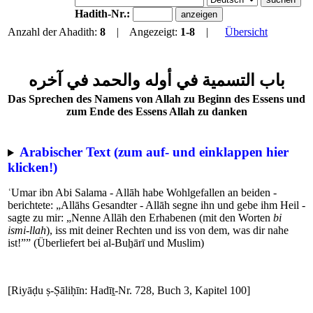
Hadith-Nr.:
Anzahl der Ahadith:
8
| Angezeigt:
1-8
|
Übersicht
باب التسمية في أوله والحمد في آخره
Das Sprechen des Namens von Allah zu Beginn des Essens und
zum Ende des Essens Allah zu danken
Arabischer Text (zum auf- und einklappen hier
klicken!)
ʿUmar ibn Abi Salama - Allāh habe Wohlgefallen an beiden -
berichtete: „Allāhs Gesandter - Allāh segne ihn und gebe ihm Heil -
sagte zu mir: „Nenne Allāh den Erhabenen (mit den Worten
bi
ismi-llah
), iss mit deiner Rechten und iss von dem, was dir nahe
ist!”” (Überliefert bei al-Buẖārī und Muslim)
[Riyāḍu ṣ-Ṣāliḥīn: Hadīṯ-Nr. 728, Buch 3, Kapitel 100]