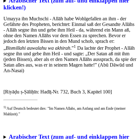
Arabischer Text (zum auf- und einklappen hier
klicken!)
Umayya ibn Muchschi - Allāh habe Wohlgefallen an ihm - der
Gefährte des Propheten, berichtet: Einmal saß der Gesandte Allāhs
- Allāh segne ihn und gebe ihm Heil - da, während ein Mann aß,
ohne den Namen Allāhs vor dem Essen zu sprechen. Bevor er
jedoch den letzten Bissen in den Mund schob, sprach er:
1
„
Bismillahi auwalahu wa akhirah
.”
Da lachte der Prophet - Allāh
segne ihn und gebe ihm Heil - und sagte: „Der Satan aß mit ihm
(jeden Bissen), aber als er den Namen Allāhs aussprach, da spie der
Satan alles aus, was er in seinem Magen hatte!” (Abū Dāwūd und
An-Nasai)
[Riyāḍu ṣ-Ṣāliḥīn: Hadīṯ-Nr. 732, Buch 3, Kapitel 100]
1)
Auf Deutsch bedeutet dies: “Im Namen Allahs, am Anfang und am Ende (meiner
Mahlzeit).”
Arabischer Text (zum auf- und einklappen hier