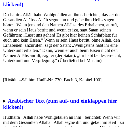
klicken!)
Dschabir - Allāh habe Wohlgefallen an ihm - berichtet, dass er den
Gesandten Allāhs - Allāh segne ihn und gebe ihm Heil - sagen
hörte: „Wenn jemand den Namen Allāhs, des Erhabenen, anruft,
wenn er sein Haus betritt und wenn er isst, sagt Satan seinen
Gefährten: „Lasst uns gehen! Es gibt hier keinen Schlafplatz für
euch und kein Essen.” Wenn er sein Haus betritt, ohne Allāh, den
Erhabenen, anzurufen, sagt der Satan: „Wenigstens habt ihr eine
Unterkunft erhalten.” Dann, wenn er auch beim Essen nicht den
Namen Allāhs anruft, sagt er (der Satan): „Ihr habt beides erreicht,
Unterkunft und Verpflegung.” (Überliefert bei Muslim)
[Riyāḍu ṣ-Ṣāliḥīn: Hadīṯ-Nr. 730, Buch 3, Kapitel 100]
Arabischer Text (zum auf- und einklappen hier
klicken!)
Hudhaifa - Allāh habe Wohlgefallen an ihm - berichtet: Wenn wir
mit dem Gesandten Allāhs - Allāh segne ihn und gebe ihm Heil - zu