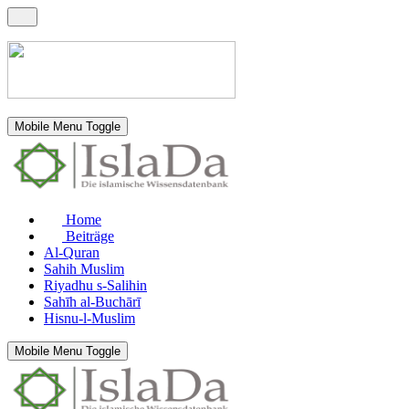
Mobile Menu Toggle
Home
Beiträge
Al-Quran
Sahih Muslim
Riyadhu s-Salihin
Sahīh al-Buchārī
Hisnu-l-Muslim
Mobile Menu Toggle