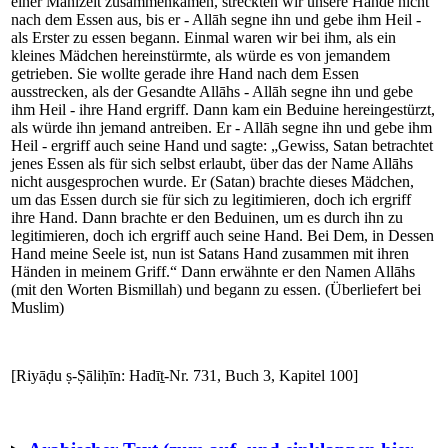
einer Mahlzeit zusammenkamen, streckten wir unsere Hände nicht
nach dem Essen aus, bis er - Allāh segne ihn und gebe ihm Heil -
als Erster zu essen begann. Einmal waren wir bei ihm, als ein
kleines Mädchen hereinstürmte, als würde es von jemandem
getrieben. Sie wollte gerade ihre Hand nach dem Essen
ausstrecken, als der Gesandte Allāhs - Allāh segne ihn und gebe
ihm Heil - ihre Hand ergriff. Dann kam ein Beduine hereingestürzt,
als würde ihn jemand antreiben. Er - Allāh segne ihn und gebe ihm
Heil - ergriff auch seine Hand und sagte: „Gewiss, Satan betrachtet
jenes Essen als für sich selbst erlaubt, über das der Name Allāhs
nicht ausgesprochen wurde. Er (Satan) brachte dieses Mädchen,
um das Essen durch sie für sich zu legitimieren, doch ich ergriff
ihre Hand. Dann brachte er den Beduinen, um es durch ihn zu
legitimieren, doch ich ergriff auch seine Hand. Bei Dem, in Dessen
Hand meine Seele ist, nun ist Satans Hand zusammen mit ihren
Händen in meinem Griff.“ Dann erwähnte er den Namen Allāhs
(mit den Worten Bismillah) und begann zu essen. (Überliefert bei
Muslim)
[Riyāḍu ṣ-Ṣāliḥīn: Hadīṯ-Nr. 731, Buch 3, Kapitel 100]