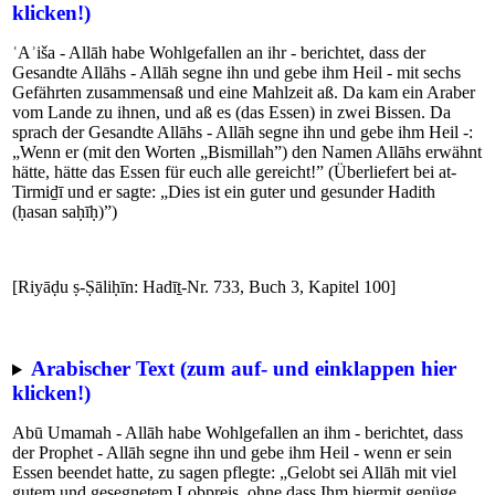
klicken!)
ʿAʾiša - Allāh habe Wohlgefallen an ihr - berichtet, dass der
Gesandte Allāhs - Allāh segne ihn und gebe ihm Heil - mit sechs
Gefährten zusammensaß und eine Mahlzeit aß. Da kam ein Araber
vom Lande zu ihnen, und aß es (das Essen) in zwei Bissen. Da
sprach der Gesandte Allāhs - Allāh segne ihn und gebe ihm Heil -:
„Wenn er (mit den Worten „Bismillah”) den Namen Allāhs erwähnt
hätte, hätte das Essen für euch alle gereicht!” (Überliefert bei at-
Tirmiḏī und er sagte: „Dies ist ein guter und gesunder Hadith
(ḥasan saḥīḥ)”)
[Riyāḍu ṣ-Ṣāliḥīn: Hadīṯ-Nr. 733, Buch 3, Kapitel 100]
Arabischer Text (zum auf- und einklappen hier
klicken!)
Abū Umamah - Allāh habe Wohlgefallen an ihm - berichtet, dass
der Prophet - Allāh segne ihn und gebe ihm Heil - wenn er sein
Essen beendet hatte, zu sagen pflegte: „Gelobt sei Allāh mit viel
gutem und gesegnetem Lobpreis, ohne dass Ihm hiermit genüge