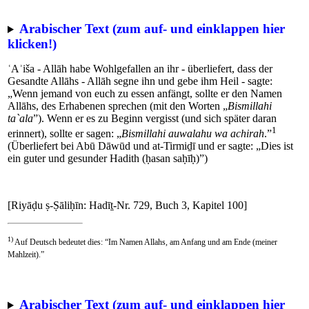
Arabischer Text (zum auf- und einklappen hier
klicken!)
ʿAʾiša - Allāh habe Wohlgefallen an ihr - überliefert, dass der
Gesandte Allāhs - Allāh segne ihn und gebe ihm Heil - sagte:
„Wenn jemand von euch zu essen anfängt, sollte er den Namen
Allāhs, des Erhabenen sprechen (mit den Worten „
Bismillahi
ta`ala
”). Wenn er es zu Beginn vergisst (und sich später daran
1
erinnert), sollte er sagen: „
Bismillahi auwalahu wa achirah
.”
(Überliefert bei Abū Dāwūd und at-Tirmiḏī und er sagte: „Dies ist
ein guter und gesunder Hadith (ḥasan saḥīḥ)”)
[Riyāḍu ṣ-Ṣāliḥīn: Hadīṯ-Nr. 729, Buch 3, Kapitel 100]
1)
Auf Deutsch bedeutet dies: “Im Namen Allahs, am Anfang und am Ende (meiner
Mahlzeit).”
Arabischer Text (zum auf- und einklappen hier