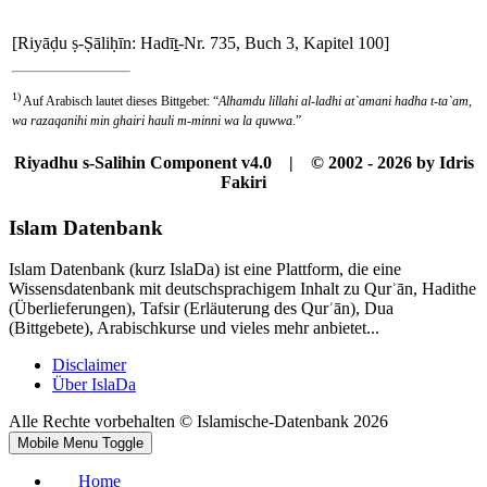
[Riyāḍu ṣ-Ṣāliḥīn: Hadīṯ-Nr. 735, Buch 3, Kapitel 100]
1)
Auf Arabisch lautet dieses Bittgebet: “
Alhamdu lillahi al-ladhi at`amani hadha t-ta`am,
wa razaqanihi min ghairi hauli m-minni wa la quwwa
.”
Riyadhu s-Salihin Component v4.0 | © 2002 - 2026 by Idris
Fakiri
Islam Datenbank
Islam Datenbank (kurz IslaDa) ist eine Plattform, die eine
Wissensdatenbank mit deutschsprachigem Inhalt zu Qurʾān, Hadithe
(Überlieferungen), Tafsir (Erläuterung des Qurʾān), Dua
(Bittgebete), Arabischkurse und vieles mehr anbietet...
Disclaimer
Über IslaDa
Alle Rechte vorbehalten © Islamische-Datenbank 2026
Mobile Menu Toggle
Home