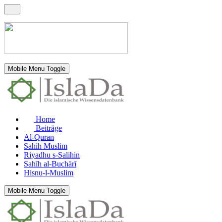
Mobile Menu Toggle
Home
Beiträge
Al-Quran
Sahih Muslim
Riyadhu s-Salihin
Sahīh al-Buchārī
Hisnu-l-Muslim
Mobile Menu Toggle