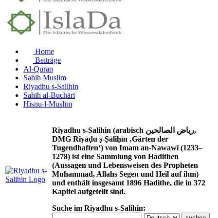
Home
Beiträge
Al-Quran
Sahih Muslim
Riyadhu s-Salihin
Sahīh al-Buchārī
Hisnu-l-Muslim
Riyadhu s-Salihin (arabisch رياض الصالحين,
DMG Riyāḍu ṣ-Ṣāliḥīn ‚Gärten der
Tugendhaften‘) von Imam an-Nawawī (1233–
1278) ist eine Sammlung von Hadithen
(Aussagen und Lebensweisen des Propheten
Muhammad, Allahs Segen und Heil auf ihm)
und enthält insgesamt 1896 Hadithe, die in 372
Kapitel aufgeteilt sind.
Suche im Riyadhu s-Salihin: