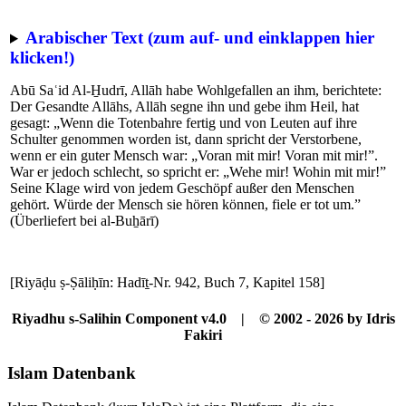
Arabischer Text (zum auf- und einklappen hier
klicken!)
Abū Saʿid Al-H̱udrī, Allāh habe Wohlgefallen an ihm, berichtete:
Der Gesandte Allāhs, Allāh segne ihn und gebe ihm Heil, hat
gesagt: „Wenn die Totenbahre fertig und von Leuten auf ihre
Schulter genommen worden ist, dann spricht der Verstorbene,
wenn er ein guter Mensch war: „Voran mit mir! Voran mit mir!”.
War er jedoch schlecht, so spricht er: „Wehe mir! Wohin mit mir!”
Seine Klage wird von jedem Geschöpf außer den Menschen
gehört. Würde der Mensch sie hören können, fiele er tot um.”
(Überliefert bei al-Buẖārī)
[Riyāḍu ṣ-Ṣāliḥīn: Hadīṯ-Nr. 942, Buch 7, Kapitel 158]
Riyadhu s-Salihin Component v4.0 | © 2002 - 2026 by Idris
Fakiri
Islam Datenbank