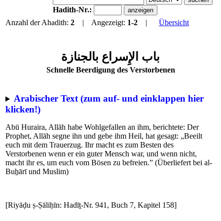
Hadith-Nr.:
Anzahl der Ahadith:
2
| Angezeigt:
1-2
|
Übersicht
باب الإِسراع بالجنازة
Schnelle Beerdigung des Verstorbenen
Arabischer Text (zum auf- und einklappen hier
klicken!)
Abū Huraira, Allāh habe Wohlgefallen an ihm, berichtete: Der
Prophet, Allāh segne ihn und gebe ihm Heil, hat gesagt: „Beeilt
euch mit dem Trauerzug. Ihr macht es zum Besten des
Verstorbenen wenn er ein guter Mensch war, und wenn nicht,
macht ihr es, um euch vom Bösen zu befreien.” (Überliefert bei al-
Buẖārī und Muslim)
[Riyāḍu ṣ-Ṣāliḥīn: Hadīṯ-Nr. 941, Buch 7, Kapitel 158]