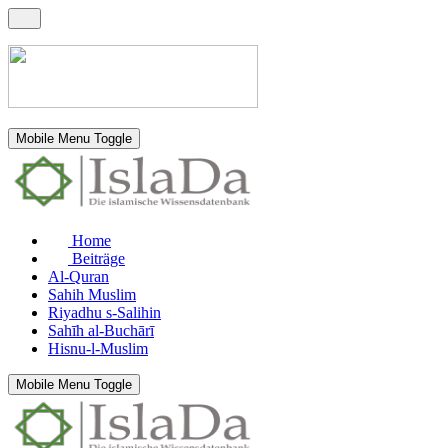
Mobile Menu Toggle
Home
Beiträge
Al-Quran
Sahih Muslim
Riyadhu s-Salihin
Sahīh al-Buchārī
Hisnu-l-Muslim
Mobile Menu Toggle