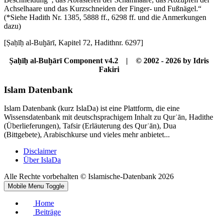
Achselhaare und das Kurzschneiden der Finger- und Fußnägel.“
(*Siehe Hadith Nr. 1385, 5888 ff., 6298 ff. und die Anmerkungen
dazu)
[Ṣaḥīḥ al-Buḫārī, Kapitel 72, Hadithnr. 6297]
Ṣaḥīḥ al-Buḫārī Component v4.2 | © 2002 - 2026 by Idris
Fakiri
Islam Datenbank
Islam Datenbank (kurz IslaDa) ist eine Plattform, die eine
Wissensdatenbank mit deutschsprachigem Inhalt zu Qurʾān, Hadithe
(Überlieferungen), Tafsir (Erläuterung des Qurʾān), Dua
(Bittgebete), Arabischkurse und vieles mehr anbietet...
Disclaimer
Über IslaDa
Alle Rechte vorbehalten © Islamische-Datenbank 2026
Mobile Menu Toggle
Home
Beiträge