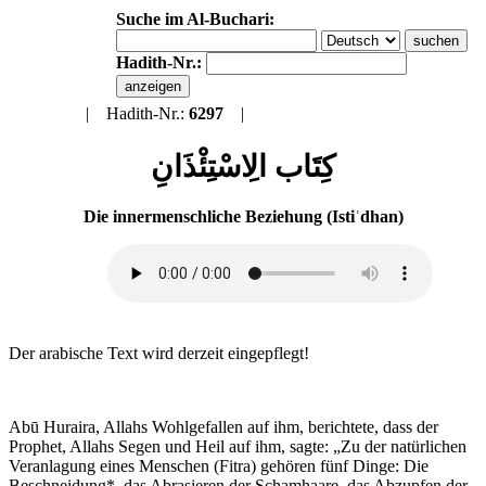
Suche im Al-Buchari:
Hadith-Nr.:
Zurück
| Hadith-Nr.:
6297
|
Al-Buchari Index
كِتَاب الِاسْتِئْذَانِ
Die innermenschliche Beziehung (Istiʿdhan)
Der arabische Text wird derzeit eingepflegt!
Abū Huraira, Allahs Wohlgefallen auf ihm, berichtete, dass der
Prophet, Allahs Segen und Heil auf ihm, sagte: „Zu der natürlichen
Veranlagung eines Menschen (Fitra) gehören fünf Dinge: Die
Beschneidung*, das Abrasieren der Schamhaare, das Abzupfen der