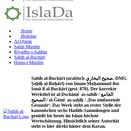
Home
Beiträge
Al-Quran
Sahih Muslim
Riyadhu s-Salihin
Sahīh al-Buchārī
Hisnu-l-Muslim
Sahīh al-Buchārī (arabisch صحيح البخاري, DMG
Ṣaḥīḥ al-Buḫārī) von Imam Muḥammad ibn
Ismāʿīl al-Buchārī (gest. 870). Der korrekte
Werktitel ist al-Dschāmiʿ as-sahīh / الجامع
الصحيح / al-Ǧāmiʿ aṣ-ṣaḥīḥ / ‚Das umfassende
Gesunde‘. Das Werk steht an erster Stelle der
kanonischen sechs Hadith-Sammlungen und
genießt bis heute im Islam höchste
Wertschätzung. Hinsichtlich seiner Autorität
steht es hier direkt hinter dem Koran.