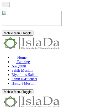
Mobile Menu Toggle
Home
Beiträge
Al-Quran
Sahih Muslim
Riyadhu s-Salihin
Sahīh al-Buchārī
Hisnu-l-Muslim
Mobile Menu Toggle