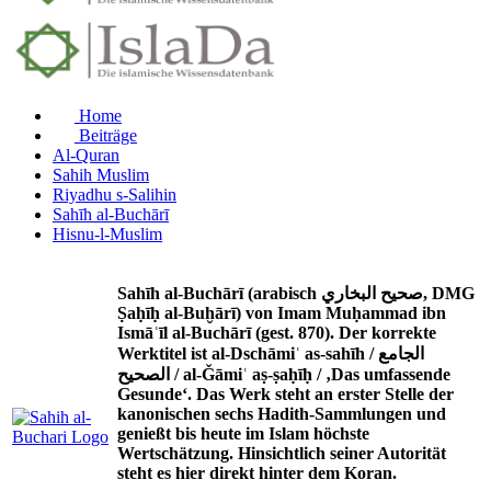
Home
Beiträge
Al-Quran
Sahih Muslim
Riyadhu s-Salihin
Sahīh al-Buchārī
Hisnu-l-Muslim
Sahīh al-Buchārī (arabisch صحيح البخاري, DMG
Ṣaḥīḥ al-Buḫārī) von Imam Muḥammad ibn
Ismāʿīl al-Buchārī (gest. 870). Der korrekte
Werktitel ist al-Dschāmiʿ as-sahīh / الجامع
الصحيح / al-Ǧāmiʿ aṣ-ṣaḥīḥ / ‚Das umfassende
Gesunde‘. Das Werk steht an erster Stelle der
kanonischen sechs Hadith-Sammlungen und
genießt bis heute im Islam höchste
Wertschätzung. Hinsichtlich seiner Autorität
steht es hier direkt hinter dem Koran.