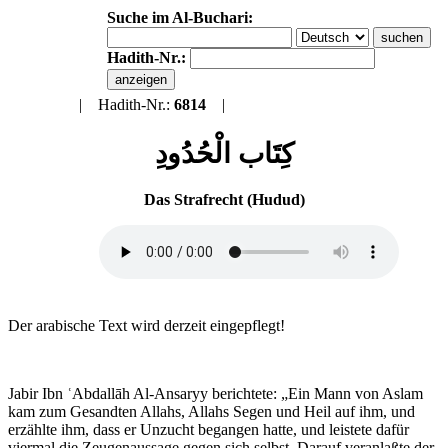
Suche im Al-Buchari:
Hadith-Nr.:
Zurück
| Hadith-Nr.:
6814
|
Al-Buchari Index
كِتَاب الْحُدُودِ
Das Strafrecht (Hudud)
Der arabische Text wird derzeit eingepflegt!
Jabir Ibn ʿAbdallāh Al-Ansaryy berichtete: „Ein Mann von Aslam
kam zum Gesandten Allahs, Allahs Segen und Heil auf ihm, und
erzählte ihm, dass er Unzucht begangen hatte, und leistete dafür
viermal die Zeugenaussage gegen sich selbst. Darauf veranlaßte der