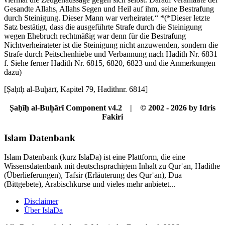
Gesandte Allahs, Allahs Segen und Heil auf ihm, seine Bestrafung
durch Steinigung. Dieser Mann war verheiratet.“ *(*Dieser letzte
Satz bestätigt, dass die ausgeführte Strafe durch die Steinigung
wegen Ehebruch rechtmäßig war denn für die Bestrafung
Nichtverheirateter ist die Steinigung nicht anzuwenden, sondern die
Strafe durch Peitschenhiebe und Verbannung nach Hadith Nr. 6831
f. Siehe ferner Hadith Nr. 6815, 6820, 6823 und die Anmerkungen
dazu)
[Ṣaḥīḥ al-Buḫārī, Kapitel 79, Hadithnr. 6814]
Ṣaḥīḥ al-Buḫārī Component v4.2 | © 2002 - 2026 by Idris
Fakiri
Islam Datenbank
Islam Datenbank (kurz IslaDa) ist eine Plattform, die eine
Wissensdatenbank mit deutschsprachigem Inhalt zu Qurʾān, Hadithe
(Überlieferungen), Tafsir (Erläuterung des Qurʾān), Dua
(Bittgebete), Arabischkurse und vieles mehr anbietet...
Disclaimer
Über IslaDa