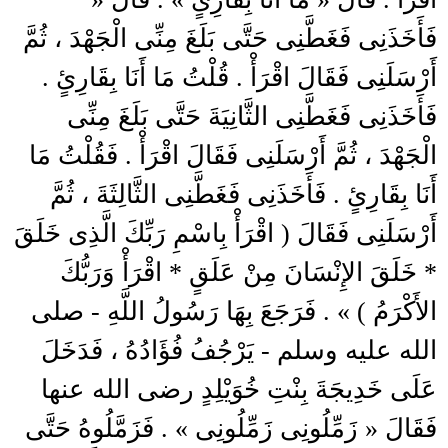
فَأَخَذَنِى فَغَطَّنِى حَتَّى بَلَغَ مِنِّى الْجَهْدَ ، ثُمَّ
أَرْسَلَنِى فَقَالَ اقْرَأْ . قُلْتُ مَا أَنَا بِقَارِئٍ .
فَأَخَذَنِى فَغَطَّنِى الثَّانِيَةَ حَتَّى بَلَغَ مِنِّى
الْجَهْدَ ، ثُمَّ أَرْسَلَنِى فَقَالَ اقْرَأْ . فَقُلْتُ مَا
أَنَا بِقَارِئٍ . فَأَخَذَنِى فَغَطَّنِى الثَّالِثَةَ ، ثُمَّ
أَرْسَلَنِى فَقَالَ ( اقْرَأْ بِاسْمِ رَبِّكَ الَّذِى خَلَقَ
* خَلَقَ الإِنْسَانَ مِنْ عَلَقٍ * اقْرَأْ وَرَبُّكَ
الأَكْرَمُ ) » . فَرَجَعَ بِهَا رَسُولُ اللَّهِ - صلى
الله عليه وسلم - يَرْجُفُ فُؤَادُهُ ، فَدَخَلَ
عَلَى خَدِيجَةَ بِنْتِ خُوَيْلِدٍ رضى الله عنها
فَقَالَ « زَمِّلُونِى زَمِّلُونِى » . فَزَمَّلُوهُ حَتَّى