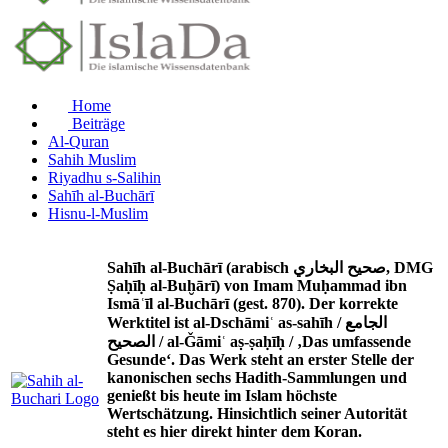
Home
Beiträge
Al-Quran
Sahih Muslim
Riyadhu s-Salihin
Sahīh al-Buchārī
Hisnu-l-Muslim
Sahīh al-Buchārī (arabisch صحيح البخاري, DMG
Ṣaḥīḥ al-Buḫārī) von Imam Muḥammad ibn
Ismāʿīl al-Buchārī (gest. 870). Der korrekte
Werktitel ist al-Dschāmiʿ as-sahīh / الجامع
الصحيح / al-Ǧāmiʿ aṣ-ṣaḥīḥ / ‚Das umfassende
Gesunde‘. Das Werk steht an erster Stelle der
kanonischen sechs Hadith-Sammlungen und
genießt bis heute im Islam höchste
Wertschätzung. Hinsichtlich seiner Autorität
steht es hier direkt hinter dem Koran.