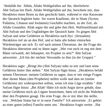
ʿAbdallāh ibn ʿAbbās, Allahs Wohlgefallen auf ihn, überlieferte:
Abū Sufyan bin Harb, Allahs Wohlgefallen auf ihn, berichtete mir, dass
Herakleios einen Boten zu ihm geschickt hatte, während er eine Karawane
der Quraisch begleitet hatte. Sie waren Kaufleute, die in Sham (Syrien,
Palästina, Libanon und Jordanien) Geschäfte machten, zu der Zeit, als
Allahs Gesandter, Allah segne ihn und gebe ihm Heil, Waffenstillstand mit
Abū Sufyan und den Ungläubigen der Quraisch hatte. So gingen Abū
Sufyan und seine Gefährten zu Herakleios nach llyaʾ (Jerusalem).
Herakleios rief sie an den Hof, und er hatte alle hohen römischen
Würdenträger um sich. Er rief nach seinem Übersetzer, der die Frage des
Herakleios übersetzte und zu ihnen sagte: „Wer von euch ist eng mit dem
Mann verwandt, der behauptet, ein Prophet zu sein?“ Abū Sufyan
antwortete: „Ich bin der nächste Verwandte zu ihm (in der Gruppe).“
Herakleios sagte: „Bringt ihn (Abū Sufyan) nahe zu mir und lasst seine
Gefährten hinter ihm stehen.“ Abū Sufyan fügte hinzu: „Herakleios befahl
seinem Übersetzer, meinen Gefährten zu sagen, dass er mir einige Fragen
über diesen Mann (den Propheten) stellen wolle und dass sie (meine
Gefährten) mir widersprechen sollten, wenn ich eine Lüge erzählte.“ Abū
Sufyan fügte hinzu: „Bei Allah! Hätte ich nicht Angst davor gehabt, dass
meine Gefährten mich als Lügner bezeichnen, hätte ich nicht die Wahrheit
über den Propheten gesagt. Die erste Frage, die er mir über ihn stellte,
war: ‚Welchen Status hat er in eurer Familie?‘ Ich antwortete: ‚Er gehört
zu einer guten (edlen) Familie unter uns.‘ Herakleios fragte weiter: ‚Hat