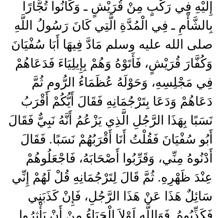
إِلَيْهِ فِي رَكْبٍ مِنْ قُرَيْشٍ ـ وَكَانُوا تُجَّارًا
بِالشَّأْمِ ـ فِي الْمُدَّةِ الَّتِي كَانَ رَسُولُ اللَّهِ
صلى الله عليه وسلم مَادَّ فِيهَا أَبَا سُفْيَانَ
وَكُفَّارَ قُرَيْشٍ، فَأَتَوْهُ وَهُمْ بِإِيلِيَاءَ فَدَعَاهُمْ
فِي مَجْلِسِهِ، وَحَوْلَهُ عُظَمَاءُ الرُّومِ ثُمَّ
دَعَاهُمْ وَدَعَا بِتَرْجُمَانِهِ فَقَالَ أَيُّكُمْ أَقْرَبُ
نَسَبًا بِهَذَا الرَّجُلِ الَّذِي يَزْعُمُ أَنَّهُ نَبِيٌّ فَقَالَ
أَبُو سُفْيَانَ فَقُلْتُ أَنَا أَقْرَبُهُمْ نَسَبًا‏.‏ فَقَالَ
أَدْنُوهُ مِنِّي، وَقَرِّبُوا أَصْحَابَهُ، فَاجْعَلُوهُمْ
عِنْدَ ظَهْرِهِ‏.‏ ثُمَّ قَالَ لِتَرْجُمَانِهِ قُلْ لَهُمْ إِنِّي
سَائِلٌ هَذَا عَنْ هَذَا الرَّجُلِ، فَإِنْ كَذَبَنِي
فَكَذِّبُوهُ‏.‏ فَوَاللَّهِ لَوْلاَ الْحَيَاءُ مِنْ أَنْ يَأْثِرُوا