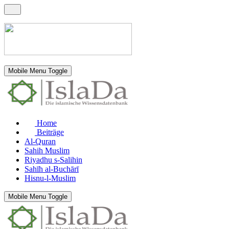
Mobile Menu Toggle
Home
Beiträge
Al-Quran
Sahih Muslim
Riyadhu s-Salihin
Sahīh al-Buchārī
Hisnu-l-Muslim
Mobile Menu Toggle