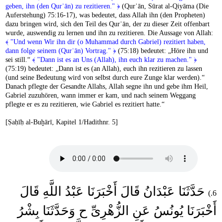
geben, ihn (den Qurʾān) zu rezitieren." ﴿
(Qurʾān, Sūrat al-Qiyāma (Die
Auferstehung) 75:16-17), was bedeutet, dass Allah ihn (den Propheten)
dazu bringen wird, sich den Teil des Qurʾān, der zu dieser Zeit offenbart
wurde, auswendig zu lernen und ihn zu rezitieren. Die Aussage von Allah:
﴾ "Und wenn Wir ihn dir (o Muhammad durch Gabriel) rezitiert haben,
dann folge seinem (Qurʾān) Vortrag." ﴿
(75:18) bedeutet: „Höre ihn und
sei still.“
﴾ "Dann ist es an Uns (Allah), ihn euch klar zu machen." ﴿
(75:19) bedeutet: „Dann ist es (an Allah), euch ihn rezitieren zu lassen
(und seine Bedeutung wird von selbst durch eure Zunge klar werden).“
Danach pflegte der Gesandte Allahs, Allah segne ihn und gebe ihm Heil,
Gabriel zuzuhören, wann immer er kam, und nach seinem Weggang
pflegte er es zu rezitieren, wie Gabriel es rezitiert hatte.“
[Ṣaḥīḥ al-Buḫārī, Kapitel 1/Hadithnr. 5]
حَدَّثَنَا عَبْدَانُ قَالَ أَخْبَرَنَا عَبْدُ اللَّهِ قَالَ
6.)
أَخْبَرَنَا يُونُسُ عَنِ الزُّهْرِىِّ ح وَحَدَّثَنَا بِشْرُ