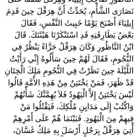
نَصَارَى الشَّأْمِ، يُحَدِّثُ أَنَّ هِرَقْلَ حِينَ قَدِمَ
إِيلِيَاءَ أَصْبَحَ يَوْمًا خَبِيثَ النَّفْسِ، فَقَالَ
بَعْضُ بَطَارِقَتِهِ قَدِ اسْتَنْكَرْنَا هَيْئَتَكَ‏.‏ قَالَ
ابْنُ النَّاظُورِ وَكَانَ هِرَقْلُ حَزَّاءً يَنْظُرُ فِي
النُّجُومِ، فَقَالَ لَهُمْ حِينَ سَأَلُوهُ إِنِّي رَأَيْتُ
اللَّيْلَةَ حِينَ نَظَرْتُ فِي النُّجُومِ مَلِكَ الْخِتَانِ
قَدْ ظَهَرَ، فَمَنْ يَخْتَتِنُ مِنْ هَذِهِ الأُمَّةِ قَالُوا
لَيْسَ يَخْتَتِنُ إِلاَّ الْيَهُودُ فَلاَ يُهِمَّنَّكَ شَأْنُهُمْ
وَاكْتُبْ إِلَى مَدَايِنِ مُلْكِكَ، فَيَقْتُلُوا مَنْ
فِيهِمْ مِنَ الْيَهُودِ‏.‏ فَبَيْنَمَا هُمْ عَلَى أَمْرِهِمْ
أُتِيَ هِرَقْلُ بِرَجُلٍ أَرْسَلَ بِهِ مَلِكُ غَسَّانَ،