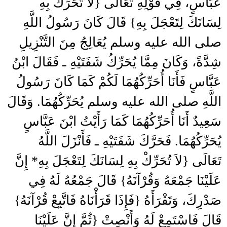
عَبَّاسٍ، فِي قَوْلِهِ تَعَالَى ‏{‏لاَ تُحَرِّكْ بِهِ
لِسَانَكَ لِتَعْجَلَ بِهِ‏}‏ قَالَ كَانَ رَسُولُ اللَّهِ
صلى الله عليه وسلم يُعَالِجُ مِنَ التَّنْزِيلِ
شِدَّةً، وَكَانَ مِمَّا يُحَرِّكُ شَفَتَيْهِ ـ فَقَالَ ابْنُ
عَبَّاسٍ فَأَنَا أُحَرِّكُهُمَا لَكُمْ كَمَا كَانَ رَسُولُ
اللَّهِ صلى الله عليه وسلم يُحَرِّكُهُمَا‏.‏ وَقَالَ
سَعِيدٌ أَنَا أُحَرِّكُهُمَا كَمَا رَأَيْتُ ابْنَ عَبَّاسٍ
يُحَرِّكُهُمَا‏.‏ فَحَرَّكَ شَفَتَيْهِ ـ فَأَنْزَلَ اللَّهُ
تَعَالَى ‏{‏لاَ تُحَرِّكْ بِهِ لِسَانَكَ لِتَعْجَلَ بِهِ* إِنَّ
عَلَيْنَا جَمْعَهُ وَقُرْآنَهُ‏}‏ قَالَ جَمْعُهُ لَهُ فِي
صَدْرِكَ، وَتَقْرَأَهُ ‏{‏فَإِذَا قَرَأْنَاهُ فَاتَّبِعْ قُرْآنَهُ‏}‏
قَالَ فَاسْتَمِعْ لَهُ وَأَنْصِتْ ‏{‏ثُمَّ إِنَّ عَلَيْنَا