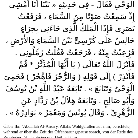
الْوَحْىِ فَقَالَ - فِى حَدِيثِهِ « بَيْنَا أَنَا أَمْشِى
إِذْ سَمِعْتُ صَوْتًا مِنَ السَّمَاءِ ، فَرَفَعْتُ
بَصَرِى فَإِذَا الْمَلَكُ الَّذِى جَاءَنِى بِحِرَاءٍ
جَالِسٌ عَلَى كُرْسِىٍّ بَيْنَ السَّمَاءِ وَالأَرْضِ ،
فَرُعِبْتُ مِنْهُ ، فَرَجَعْتُ فَقُلْتُ زَمِّلُونِى .
فَأَنْزَلَ اللَّهُ تَعَالَى ( يَا أَيُّهَا الْمُدَّثِّرُ * قُمْ
فَأَنْذِرْ ) إِلَى قَوْلِهِ ( وَالرُّجْزَ فَاهْجُرْ ) فَحَمِىَ
الْوَحْىُ وَتَتَابَعَ » . تَابَعَهُ عَبْدُ اللَّهِ بْنُ يُوسُفَ
وَأَبُو صَالِحٍ . وَتَابَعَهُ هِلاَلُ بْنُ رَدَّادٍ عَنِ
الزُّهْرِىِّ . وَقَالَ يُونُسُ وَمَعْمَرٌ « بَوَادِرُهُ » .
Ǧābir Ibn ʿAbdallāh Al-Ansary, Allahs Wohlgefallen auf ihm, berichtete,
während er über die Zeit der Offenbarungspause sprach, von der Rede des
Propheten, Allahs Segen und Heil auf ihm: