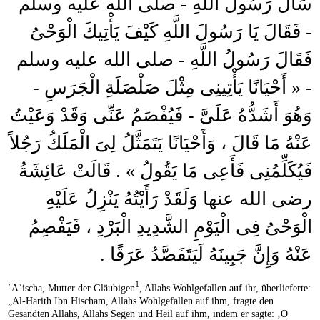
سَأَلَ رَسُولَ اللَّهِ - صلى الله عليه وسلم
- فَقَالَ يَا رَسُولَ اللَّهِ كَيْفَ يَأْتِيكَ الْوَحْىُ
فَقَالَ رَسُولُ اللَّهِ - صلى الله عليه وسلم
- « أَحْيَانًا يَأْتِينِى مِثْلَ صَلْصَلَةِ الْجَرَسِ -
وَهُوَ أَشَدُّهُ عَلَىَّ - فَيُفْصَمُ عَنِّى وَقَدْ وَعَيْتُ
عَنْهُ مَا قَالَ ، وَأَحْيَانًا يَتَمَثَّلُ لِىَ الْمَلَكُ رَجُلاً
فَيُكَلِّمُنِى فَأَعِى مَا يَقُولُ » . قَالَتْ عَائِشَةُ
رضى الله عنها وَلَقَدْ رَأَيْتُهُ يَنْزِلُ عَلَيْهِ
الْوَحْىُ فِى الْيَوْمِ الشَّدِيدِ الْبَرْدِ ، فَيَفْصِمُ
عَنْهُ وَإِنَّ جَبِينَهُ لَيَتَفَصَّدُ عَرَقًا .
1
ʿAʾischa, Mutter der Gläubigen
, Allahs Wohlgefallen auf ihr, überlieferte:
„Al-Harith Ibn Hischam, Allahs Wohlgefallen auf ihm, fragte den
Gesandten Allahs, Allahs Segen und Heil auf ihm, indem er sagte: ‚O