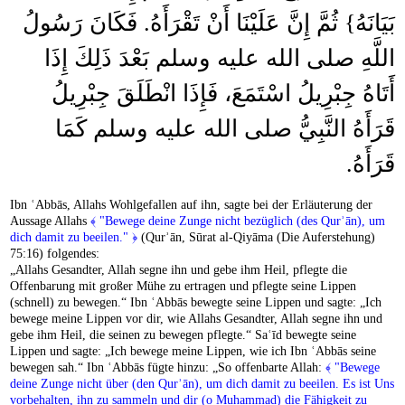
بَيَانَهُ‏}‏ ثُمَّ إِنَّ عَلَيْنَا أَنْ تَقْرَأَهُ‏.‏ فَكَانَ رَسُولُ
اللَّهِ صلى الله عليه وسلم بَعْدَ ذَلِكَ إِذَا
أَتَاهُ جِبْرِيلُ اسْتَمَعَ، فَإِذَا انْطَلَقَ جِبْرِيلُ
قَرَأَهُ النَّبِيُّ صلى الله عليه وسلم كَمَا
قَرَأَهُ‏.
Ibn ʿAbbās, Allahs Wohlgefallen auf ihn, sagte bei der Erläuterung der
Aussage Allahs
﴾ "Bewege deine Zunge nicht bezüglich (des Qurʾān), um
dich damit zu beeilen." ﴿
(Qurʾān, Sūrat al-Qiyāma (Die Auferstehung)
75:16) folgendes:
„Allahs Gesandter, Allah segne ihn und gebe ihm Heil, pflegte die
Offenbarung mit großer Mühe zu ertragen und pflegte seine Lippen
(schnell) zu bewegen.“ Ibn ʿAbbās bewegte seine Lippen und sagte: „Ich
bewege meine Lippen vor dir, wie Allahs Gesandter, Allah segne ihn und
gebe ihm Heil, die seinen zu bewegen pflegte.“ Saʿīd bewegte seine
Lippen und sagte: „Ich bewege meine Lippen, wie ich Ibn ʿAbbās seine
bewegen sah.“ Ibn ʿAbbās fügte hinzu: „So offenbarte Allah:
﴾ "Bewege
deine Zunge nicht über (den Qurʾān), um dich damit zu beeilen. Es ist Uns
vorbehalten, ihn zu sammeln und dir (o Muhammad) die Fähigkeit zu