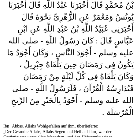
بْنُ مُحَمَّدٍ قَالَ أَخْبَرَنَا عَبْدُ اللَّهِ قَالَ أَخْبَرَنَا
يُونُسُ وَمَعْمَرٌ عَنِ الزُّهْرِىِّ نَحْوَهُ قَالَ
أَخْبَرَنِى عُبَيْدُ اللَّهِ بْنُ عَبْدِ اللَّهِ عَنِ ابْنِ
عَبَّاسٍ قَالَ : كَانَ رَسُولُ اللَّهِ - صلى الله
عليه وسلم - أَجْوَدَ النَّاسِ ، وَكَانَ أَجْوَدُ مَا
يَكُونُ فِى رَمَضَانَ حِينَ يَلْقَاهُ جِبْرِيلُ ،
وَكَانَ يَلْقَاهُ فِى كُلِّ لَيْلَةٍ مِنْ رَمَضَانَ
فَيُدَارِسُهُ الْقُرْآنَ ، فَلَرَسُولُ اللَّهِ - صلى
الله عليه وسلم - أَجْوَدُ بِالْخَيْرِ مِنَ الرِّيحِ
الْمُرْسَلَة .
Ibn ʿAbbas, Allahs Wohlgefallen auf ihm, überlieferte:
„Der Gesandte Allahs, Allahs Segen und Heil auf ihm, war der