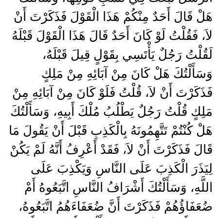
هَلْ قَالَ أَحَدٌ مِنْكُمْ هَذَا الْقَوْلَ فَذَكَرْتَ أَنْ
لاَ، فَقُلْتُ لَوْ كَانَ أَحَدٌ قَالَ هَذَا الْقَوْلَ قَبْلَهُ
لَقُلْتُ رَجُلٌ يَأْتَسِي بِقَوْلٍ قِيلَ قَبْلَهُ،
وَسَأَلْتُكَ هَلْ كَانَ مِنْ آبَائِهِ مِنْ مَلِكٍ
فَذَكَرْتَ أَنْ لاَ، قُلْتُ فَلَوْ كَانَ مِنْ آبَائِهِ مِنْ
مَلِكٍ قُلْتُ رَجُلٌ يَطْلُبُ مُلْكَ أَبِيهِ، وَسَأَلْتُكَ
هَلْ كُنْتُمْ تَتَّهِمُونَهُ بِالْكَذِبِ قَبْلَ أَنْ يَقُولَ مَا
قَالَ فَذَكَرْتَ أَنْ لاَ، فَقَدْ أَعْرِفُ أَنَّهُ لَمْ يَكُنْ
لِيَذَرَ الْكَذِبَ عَلَى النَّاسِ وَيَكْذِبَ عَلَى
اللَّهِ، وَسَأَلْتُكَ أَشْرَافُ النَّاسِ اتَّبَعُوهُ أَمْ
ضُعَفَاؤُهُمْ فَذَكَرْتَ أَنَّ ضُعَفَاءَهُمُ اتَّبَعُوهُ،