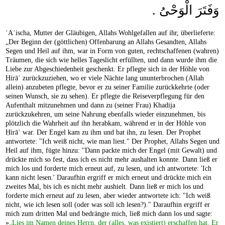
وَفَتَرَ الْوَحْىُ .
ʿAʾischa, Mutter der Gläubigen, Allahs Wohlgefallen auf ihr, überlieferte:
„Der Beginn der (göttlichen) Offenbarung an Allahs Gesandten, Allahs
Segen und Heil auf ihm, war in Form von guten, rechtschaffenen (wahren)
Träumen, die sich wie helles Tageslicht erfüllten, und dann wurde ihm die
Liebe zur Abgeschiedenheit geschenkt. Er pflegte sich in der Höhle von
Ḥirāʾ zurückzuziehen, wo er viele Nächte lang ununterbrochen (Allah
allein) anzubeten pflegte, bevor er zu seiner Familie zurückkehrte (oder
seinen Wunsch, sie zu sehen). Er pflegte die Reiseverpflegung für den
Aufenthalt mitzunehmen und dann zu (seiner Frau) Khadija
zurückzukehren, um seine Nahrung ebenfalls wieder einzunehmen, bis
plötzlich die Wahrheit auf ihn herabkam, während er in der Höhle von
Ḥirāʾ war. Der Engel kam zu ihm und bat ihn, zu lesen. Der Prophet
antwortete: "Ich weiß nicht, wie man liest." Der Prophet, Allahs Segen und
Heil auf ihm, fügte hinzu: "Dann packte mich der Engel (mit Gewalt) und
drückte mich so fest, dass ich es nicht mehr aushalten konnte. Dann ließ er
mich los und forderte mich erneut auf, zu lesen, und ich antwortete: 'Ich
kann nicht lesen.' Daraufhin ergriff er mich erneut und drückte mich ein
zweites Mal, bis ich es nicht mehr aushielt. Dann ließ er mich los und
forderte mich erneut auf zu lesen, aber wieder antwortete ich: "Ich weiß
nicht, wie ich lesen soll (oder was soll ich lesen?)." Daraufhin ergriff er
mich zum dritten Mal und bedrängte mich, ließ mich dann los und sagte:
»
„Lies im Namen deines Herrn, der (alles, was existiert) erschaffen hat. Er