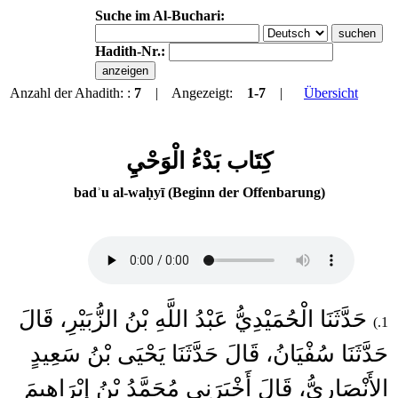
Suche im Al-Buchari:
Hadith-Nr.:
Anzahl der Ahadith: :
7
| Angezeigt:
1-7
|
Übersicht
كِتَاب بَدْءُ الْوَحْيِ
badʾu al-waḥyī (Beginn der Offenbarung)
حَدَّثَنَا الْحُمَيْدِيُّ عَبْدُ اللَّهِ بْنُ الزُّبَيْرِ، قَالَ
1.)
حَدَّثَنَا سُفْيَانُ، قَالَ حَدَّثَنَا يَحْيَى بْنُ سَعِيدٍ
الأَنْصَارِيُّ، قَالَ أَخْبَرَنِي مُحَمَّدُ بْنُ إِبْرَاهِيمَ