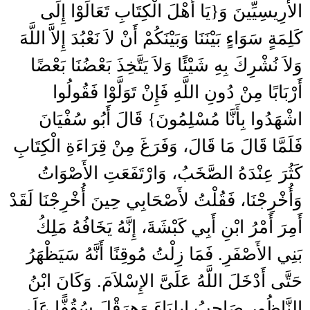
الأَرِيسِيِّينَ وَ‏{‏يَا أَهْلَ الْكِتَابِ تَعَالَوْا إِلَى
كَلِمَةٍ سَوَاءٍ بَيْنَنَا وَبَيْنَكُمْ أَنْ لاَ نَعْبُدَ إِلاَّ اللَّهَ
وَلاَ نُشْرِكَ بِهِ شَيْئًا وَلاَ يَتَّخِذَ بَعْضُنَا بَعْضًا
أَرْبَابًا مِنْ دُونِ اللَّهِ فَإِنْ تَوَلَّوْا فَقُولُوا
اشْهَدُوا بِأَنَّا مُسْلِمُونَ‏}‏ قَالَ أَبُو سُفْيَانَ
فَلَمَّا قَالَ مَا قَالَ، وَفَرَغَ مِنْ قِرَاءَةِ الْكِتَابِ
كَثُرَ عِنْدَهُ الصَّخَبُ، وَارْتَفَعَتِ الأَصْوَاتُ
وَأُخْرِجْنَا، فَقُلْتُ لأَصْحَابِي حِينَ أُخْرِجْنَا لَقَدْ
أَمِرَ أَمْرُ ابْنِ أَبِي كَبْشَةَ، إِنَّهُ يَخَافُهُ مَلِكُ
بَنِي الأَصْفَرِ‏.‏ فَمَا زِلْتُ مُوقِنًا أَنَّهُ سَيَظْهَرُ
حَتَّى أَدْخَلَ اللَّهُ عَلَىَّ الإِسْلاَمَ‏.‏ وَكَانَ ابْنُ
النَّاظُورِ صَاحِبُ إِيلِيَاءَ وَهِرَقْلَ سُقُفًّا عَلَى