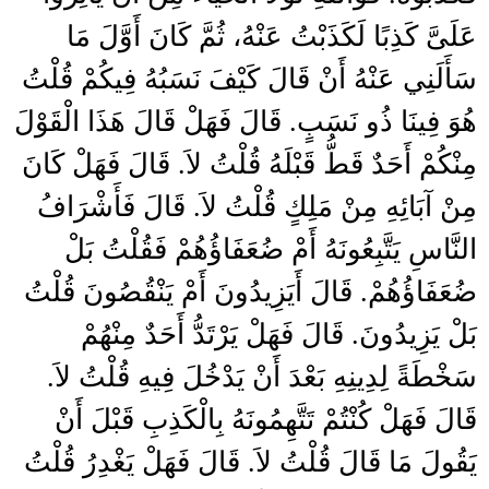
عَلَىَّ كَذِبًا لَكَذَبْتُ عَنْهُ، ثُمَّ كَانَ أَوَّلَ مَا
سَأَلَنِي عَنْهُ أَنْ قَالَ كَيْفَ نَسَبُهُ فِيكُمْ قُلْتُ
هُوَ فِينَا ذُو نَسَبٍ‏.‏ قَالَ فَهَلْ قَالَ هَذَا الْقَوْلَ
مِنْكُمْ أَحَدٌ قَطُّ قَبْلَهُ قُلْتُ لاَ‏.‏ قَالَ فَهَلْ كَانَ
مِنْ آبَائِهِ مِنْ مَلِكٍ قُلْتُ لاَ‏.‏ قَالَ فَأَشْرَافُ
النَّاسِ يَتَّبِعُونَهُ أَمْ ضُعَفَاؤُهُمْ فَقُلْتُ بَلْ
ضُعَفَاؤُهُمْ‏.‏ قَالَ أَيَزِيدُونَ أَمْ يَنْقُصُونَ قُلْتُ
بَلْ يَزِيدُونَ‏.‏ قَالَ فَهَلْ يَرْتَدُّ أَحَدٌ مِنْهُمْ
سَخْطَةً لِدِينِهِ بَعْدَ أَنْ يَدْخُلَ فِيهِ قُلْتُ لاَ‏.‏
قَالَ فَهَلْ كُنْتُمْ تَتَّهِمُونَهُ بِالْكَذِبِ قَبْلَ أَنْ
يَقُولَ مَا قَالَ قُلْتُ لاَ‏.‏ قَالَ فَهَلْ يَغْدِرُ قُلْتُ