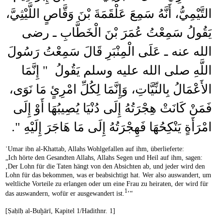
التَّيْمِيُّ، أَنَّهُ سَمِعَ عَلْقَمَةَ بْنَ وَقَّاصٍ اللَّيْثِيَّ،
يَقُولُ سَمِعْتُ عُمَرَ بْنَ الْخَطَّابِ ـ رضى
الله عنه ـ عَلَى الْمِنْبَرِ قَالَ سَمِعْتُ رَسُولَ
اللَّهِ صلى الله عليه وسلم يَقُولُ ‏ "‏ إِنَّمَا
الأَعْمَالُ بِالنِّيَّاتِ، وَإِنَّمَا لِكُلِّ امْرِئٍ مَا نَوَى،
فَمَنْ كَانَتْ هِجْرَتُهُ إِلَى دُنْيَا يُصِيبُهَا أَوْ إِلَى
امْرَأَةٍ يَنْكِحُهَا فَهِجْرَتُهُ إِلَى مَا هَاجَرَ إِلَيْهِ ‏"‏‏.‏
ʿUmar ibn al-Khattab, Allahs Wohlgefallen auf ihm, überlieferte:
„Ich hörte den Gesandten Allahs, Allahs Segen und Heil auf ihm, sagen:
‚Der Lohn für die Taten hängt von den Absichten ab, und jeder wird den
Lohn für das bekommen, was er beabsichtigt hat. Wer also auswandert, um
weltliche Vorteile zu erlangen oder um eine Frau zu heiraten, der wird für
1
das auswandern, wofür er ausgewandert ist.
‘“
[Ṣaḥīḥ al-Buḫārī, Kapitel 1/Hadithnr. 1]