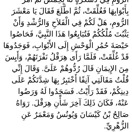
بِأَبْوَابِهَا فَغُلِّقَتْ، ثُمَّ اطَّلَعَ فَقَالَ يَا مَعْشَرَ
الرُّومِ، هَلْ لَكُمْ فِي الْفَلاَحِ وَالرُّشْدِ وَأَنْ
يَثْبُتَ مُلْكُكُمْ فَتُبَايِعُوا هَذَا النَّبِيَّ، فَحَاصُوا
حَيْصَةَ حُمُرِ الْوَحْشِ إِلَى الأَبْوَابِ، فَوَجَدُوهَا
قَدْ غُلِّقَتْ، فَلَمَّا رَأَى هِرَقْلُ نَفْرَتَهُمْ، وَأَيِسَ
مِنَ الإِيمَانِ قَالَ رُدُّوهُمْ عَلَىَّ‏.‏ وَقَالَ إِنِّي
قُلْتُ مَقَالَتِي آنِفًا أَخْتَبِرُ بِهَا شِدَّتَكُمْ عَلَى
دِينِكُمْ، فَقَدْ رَأَيْتُ‏.‏ فَسَجَدُوا لَهُ وَرَضُوا
عَنْهُ، فَكَانَ ذَلِكَ آخِرَ شَأْنِ هِرَقْلَ‏.‏ رَوَاهُ
صَالِحُ بْنُ كَيْسَانَ وَيُونُسُ وَمَعْمَرٌ عَنِ
الزُّهْرِيِّ‏.‏