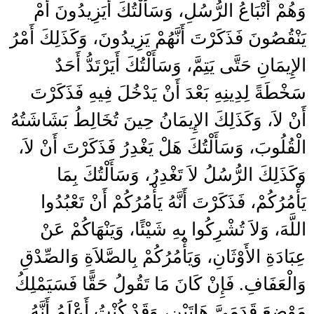
وَهُمْ أَتْبَاعُ الرُّسُلِ، وَسَأَلْتُكَ أَيَزِيدُونَ أَمْ
يَنْقُصُونَ فَذَكَرْتَ أَنَّهُمْ يَزِيدُونَ، وَكَذَلِكَ أَمْرُ
الإِيمَانِ حَتَّى يَتِمَّ، وَسَأَلْتُكَ أَيَرْتَدُّ أَحَدٌ
سَخْطَةً لِدِينِهِ بَعْدَ أَنْ يَدْخُلَ فِيهِ فَذَكَرْتَ
أَنْ لاَ، وَكَذَلِكَ الإِيمَانُ حِينَ تُخَالِطُ بَشَاشَتُهُ
الْقُلُوبَ، وَسَأَلْتُكَ هَلْ يَغْدِرُ فَذَكَرْتَ أَنْ لاَ،
وَكَذَلِكَ الرُّسُلُ لاَ تَغْدِرُ، وَسَأَلْتُكَ بِمَا
يَأْمُرُكُمْ، فَذَكَرْتَ أَنَّهُ يَأْمُرُكُمْ أَنْ تَعْبُدُوا
اللَّهَ، وَلاَ تُشْرِكُوا بِهِ شَيْئًا، وَيَنْهَاكُمْ عَنْ
عِبَادَةِ الأَوْثَانِ، وَيَأْمُرُكُمْ بِالصَّلاَةِ وَالصِّدْقِ
وَالْعَفَافِ‏.‏ فَإِنْ كَانَ مَا تَقُولُ حَقًّا فَسَيَمْلِكُ
مَوْضِعَ قَدَمَىَّ هَاتَيْنِ، وَقَدْ كُنْتُ أَعْلَمُ أَنَّهُ