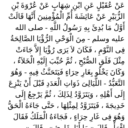
عَنْ عُقَيْلٍ عَنِ ابْنِ شِهَابٍ عَنْ عُرْوَةَ بْنِ
الزُّبَيْرِ عَنْ عَائِشَةَ أُمِّ الْمُؤْمِنِينَ أَنَّهَا قَالَتْ
أَوَّلُ مَا بُدِئَ بِهِ رَسُولُ اللَّهِ - صلى الله
عليه وسلم - مِنَ الْوَحْىِ الرُّؤْيَا الصَّالِحَةُ
فِى النَّوْمِ ، فَكَانَ لاَ يَرَى رُؤْيَا إِلاَّ جَاءَتْ
مِثْلَ فَلَقِ الصُّبْحِ ، ثُمَّ حُبِّبَ إِلَيْهِ الْخَلاَءُ ،
وَكَانَ يَخْلُو بِغَارِ حِرَاءٍ فَيَتَحَنَّثُ فِيهِ - وَهُوَ
التَّعَبُّدُ - اللَّيَالِىَ ذَوَاتِ الْعَدَدِ قَبْلَ أَنْ يَنْزِعَ
إِلَى أَهْلِهِ ، وَيَتَزَوَّدُ لِذَلِكَ ، ثُمَّ يَرْجِعُ إِلَى
خَدِيجَةَ ، فَيَتَزَوَّدُ لِمِثْلِهَا ، حَتَّى جَاءَهُ الْحَقُّ
وَهُوَ فِى غَارِ حِرَاءٍ ، فَجَاءَهُ الْمَلَكُ فَقَالَ
اقْرَأْ . قَالَ « مَا أَنَا بِقَارِئٍ » . قَالَ «