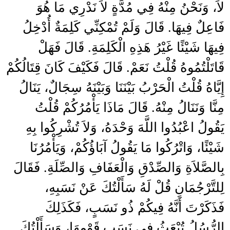
لاَ، وَنَحْنُ مِنْهُ فِي مُدَّةٍ لاَ نَدْرِي مَا هُوَ
فَاعِلٌ فِيهَا‏.‏ قَالَ وَلَمْ تُمْكِنِّي كَلِمَةٌ أُدْخِلُ
فِيهَا شَيْئًا غَيْرُ هَذِهِ الْكَلِمَةِ‏.‏ قَالَ فَهَلْ
قَاتَلْتُمُوهُ قُلْتُ نَعَمْ‏.‏ قَالَ فَكَيْفَ كَانَ قِتَالُكُمْ
إِيَّاهُ قُلْتُ الْحَرْبُ بَيْنَنَا وَبَيْنَهُ سِجَالٌ، يَنَالُ
مِنَّا وَنَنَالُ مِنْهُ‏.‏ قَالَ مَاذَا يَأْمُرُكُمْ قُلْتُ
يَقُولُ اعْبُدُوا اللَّهَ وَحْدَهُ، وَلاَ تُشْرِكُوا بِهِ
شَيْئًا، وَاتْرُكُوا مَا يَقُولُ آبَاؤُكُمْ، وَيَأْمُرُنَا
بِالصَّلاَةِ وَالصِّدْقِ وَالْعَفَافِ وَالصِّلَةِ‏.‏ فَقَالَ
لِلتَّرْجُمَانِ قُلْ لَهُ سَأَلْتُكَ عَنْ نَسَبِهِ،
فَذَكَرْتَ أَنَّهُ فِيكُمْ ذُو نَسَبٍ، فَكَذَلِكَ
الرُّسُلُ تُبْعَثُ فِي نَسَبِ قَوْمِهَا، وَسَأَلْتُكَ