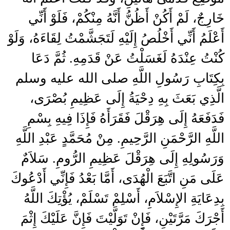
خَارِجٌ، لَمْ أَكُنْ أَظُنُّ أَنَّهُ مِنْكُمْ، فَلَوْ أَنِّي
أَعْلَمُ أَنِّي أَخْلُصُ إِلَيْهِ لَتَجَشَّمْتُ لِقَاءَهُ، وَلَوْ
كُنْتُ عِنْدَهُ لَغَسَلْتُ عَنْ قَدَمِهِ‏.‏ ثُمَّ دَعَا
بِكِتَابِ رَسُولِ اللَّهِ صلى الله عليه وسلم
الَّذِي بَعَثَ بِهِ دِحْيَةُ إِلَى عَظِيمِ بُصْرَى،
فَدَفَعَهُ إِلَى هِرَقْلَ فَقَرَأَهُ فَإِذَا فِيهِ بِسْمِ
اللَّهِ الرَّحْمَنِ الرَّحِيمِ‏.‏ مِنْ مُحَمَّدٍ عَبْدِ اللَّهِ
وَرَسُولِهِ إِلَى هِرَقْلَ عَظِيمِ الرُّومِ‏.‏ سَلاَمٌ
عَلَى مَنِ اتَّبَعَ الْهُدَى، أَمَّا بَعْدُ فَإِنِّي أَدْعُوكَ
بِدِعَايَةِ الإِسْلاَمِ، أَسْلِمْ تَسْلَمْ، يُؤْتِكَ اللَّهُ
أَجْرَكَ مَرَّتَيْنِ، فَإِنْ تَوَلَّيْتَ فَإِنَّ عَلَيْكَ إِثْمَ