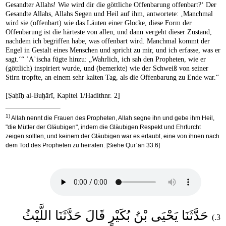
Gesandter Allahs! Wie wird dir die göttliche Offenbarung offenbart?‘ Der
Gesandte Allahs, Allahs Segen und Heil auf ihm, antwortete: ‚Manchmal
wird sie (offenbart) wie das Läuten einer Glocke, diese Form der
Offenbarung ist die härteste von allen, und dann vergeht dieser Zustand,
nachdem ich begriffen habe, was offenbart wird. Manchmal kommt der
Engel in Gestalt eines Menschen und spricht zu mir, und ich erfasse, was er
sagt.‘“ ʿAʾischa fügte hinzu: „Wahrlich, ich sah den Propheten, wie er
(göttlich) inspiriert wurde, und (bemerkte) wie der Schweiß von seiner
Stirn tropfte, an einem sehr kalten Tag, als die Offenbarung zu Ende war.“
[Ṣaḥīḥ al-Buḫārī, Kapitel 1/Hadithnr. 2]
1)
Allah nennt die Frauen des Propheten, Allah segne ihn und gebe ihm Heil,
"die Mütter der Gläubigen", indem die Gläubigen Respekt und Ehrfurcht
zeigen sollten, und keinem der Gläubigen war es erlaubt, eine von ihnen nach
dem Tod des Propheten zu heiraten. [Siehe Qurʾān 33:6]
حَدَّثَنَا يَحْيَى بْنُ بُكَيْرٍ قَالَ حَدَّثَنَا اللَّيْثُ
3.)