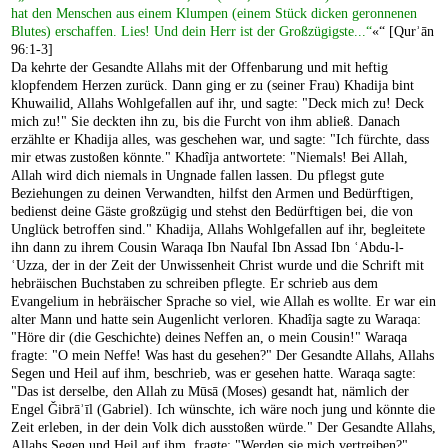
hat den Menschen aus einem Klumpen (einem Stück dicken geronnenen
Blutes) erschaffen. Lies! Und dein Herr ist der Großzügigste...“
«“ [Qurʾān
96:1-3]
Da kehrte der Gesandte Allahs mit der Offenbarung und mit heftig
klopfendem Herzen zurück. Dann ging er zu (seiner Frau) Khadija bint
Khuwailid, Allahs Wohlgefallen auf ihr, und sagte: "Deck mich zu! Deck
mich zu!" Sie deckten ihn zu, bis die Furcht von ihm abließ. Danach
erzählte er Khadija alles, was geschehen war, und sagte: "Ich fürchte, dass
mir etwas zustoßen könnte." Khadîja antwortete: "Niemals! Bei Allah,
Allah wird dich niemals in Ungnade fallen lassen. Du pflegst gute
Beziehungen zu deinen Verwandten, hilfst den Armen und Bedürftigen,
bedienst deine Gäste großzügig und stehst den Bedürftigen bei, die von
Unglück betroffen sind." Khadija, Allahs Wohlgefallen auf ihr, begleitete
ihn dann zu ihrem Cousin Waraqa Ibn Naufal Ibn Assad Ibn ʿAbdu-l-
ʿUzza, der in der Zeit der Unwissenheit Christ wurde und die Schrift mit
hebräischen Buchstaben zu schreiben pflegte. Er schrieb aus dem
Evangelium in hebräischer Sprache so viel, wie Allah es wollte. Er war ein
alter Mann und hatte sein Augenlicht verloren. Khadîja sagte zu Waraqa:
"Höre dir (die Geschichte) deines Neffen an, o mein Cousin!" Waraqa
fragte: "O mein Neffe! Was hast du gesehen?" Der Gesandte Allahs, Allahs
Segen und Heil auf ihm, beschrieb, was er gesehen hatte. Waraqa sagte:
"Das ist derselbe, den Allah zu Mūsā (Moses) gesandt hat, nämlich der
Engel Ǧibrāʾīl (Gabriel). Ich wünschte, ich wäre noch jung und könnte die
Zeit erleben, in der dein Volk dich ausstoßen würde." Der Gesandte Allahs,
Allahs Segen und Heil auf ihm, fragte: "Werden sie mich vertreiben?"