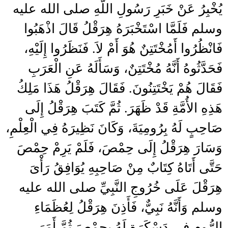
يُخْبِرُ عَنْ خَبَرِ رَسُولِ اللَّهِ صلى الله عليه
وسلم فَلَمَّا اسْتَخْبَرَهُ هِرَقْلُ قَالَ اذْهَبُوا
فَانْظُرُوا أَمُخْتَتِنٌ هُوَ أَمْ لاَ‏.‏ فَنَظَرُوا إِلَيْهِ،
فَحَدَّثُوهُ أَنَّهُ مُخْتَتِنٌ، وَسَأَلَهُ عَنِ الْعَرَبِ
فَقَالَ هُمْ يَخْتَتِنُونَ‏.‏ فَقَالَ هِرَقْلُ هَذَا مَلِكُ
هَذِهِ الأُمَّةِ قَدْ ظَهَرَ‏.‏ ثُمَّ كَتَبَ هِرَقْلُ إِلَى
صَاحِبٍ لَهُ بِرُومِيَةَ، وَكَانَ نَظِيرَهُ فِي الْعِلْمِ،
وَسَارَ هِرَقْلُ إِلَى حِمْصَ، فَلَمْ يَرِمْ حِمْصَ
حَتَّى أَتَاهُ كِتَابٌ مِنْ صَاحِبِهِ يُوَافِقُ رَأْىَ
هِرَقْلَ عَلَى خُرُوجِ النَّبِيِّ صلى الله عليه
وسلم وَأَنَّهُ نَبِيٌّ، فَأَذِنَ هِرَقْلُ لِعُظَمَاءِ
الرُّومِ فِي دَسْكَرَةٍ لَهُ بِحِمْصَ ثُمَّ أَمَرَ