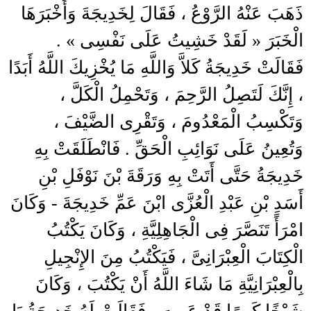
ذَهَبَ عَنْهُ الرَّوْعُ ، فَقَالَ لِخَدِيجَةَ وَأَخْبَرَهَا
الْخَبَرَ « لَقَدْ خَشِيتُ عَلَى نَفْسِى » .
فَقَالَتْ خَدِيجَةُ كَلاَّ وَاللَّهِ مَا يُخْزِيكَ اللَّهُ أَبَدًا
، إِنَّكَ لَتَصِلُ الرَّحِمَ ، وَتَحْمِلُ الْكَلَّ ،
وَتَكْسِبُ الْمَعْدُومَ ، وَتَقْرِى الضَّيْفَ ،
وَتُعِينُ عَلَى نَوَائِبِ الْحَقِّ . فَانْطَلَقَتْ بِهِ
خَدِيجَةُ حَتَّى أَتَتْ بِهِ وَرَقَةَ بْنَ نَوْفَلِ بْنِ
أَسَدِ بْنِ عَبْدِ الْعُزَّى ابْنَ عَمِّ خَدِيجَةَ - وَكَانَ
امْرَأً تَنَصَّرَ فِى الْجَاهِلِيَّةِ ، وَكَانَ يَكْتُبُ
الْكِتَابَ الْعِبْرَانِىَّ ، فَيَكْتُبُ مِنَ الإِنْجِيلِ
بِالْعِبْرَانِيَّةِ مَا شَاءَ اللَّهُ أَنْ يَكْتُبَ ، وَكَانَ