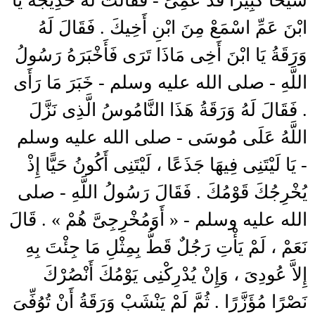
شَيْخًا كَبِيرًا قَدْ عَمِىَ - فَقَالَتْ لَهُ خَدِيجَةُ يَا
ابْنَ عَمِّ اسْمَعْ مِنَ ابْنِ أَخِيكَ . فَقَالَ لَهُ
وَرَقَةُ يَا ابْنَ أَخِى مَاذَا تَرَى فَأَخْبَرَهُ رَسُولُ
اللَّهِ - صلى الله عليه وسلم - خَبَرَ مَا رَأَى
. فَقَالَ لَهُ وَرَقَةُ هَذَا النَّامُوسُ الَّذِى نَزَّلَ
اللَّهُ عَلَى مُوسَى - صلى الله عليه وسلم
- يَا لَيْتَنِى فِيهَا جَذَعًا ، لَيْتَنِى أَكُونُ حَيًّا إِذْ
يُخْرِجُكَ قَوْمُكَ . فَقَالَ رَسُولُ اللَّهِ - صلى
الله عليه وسلم - « أَوَمُخْرِجِىَّ هُمْ » . قَالَ
نَعَمْ ، لَمْ يَأْتِ رَجُلٌ قَطُّ بِمِثْلِ مَا جِئْتَ بِهِ
إِلاَّ عُودِىَ ، وَإِنْ يُدْرِكْنِى يَوْمُكَ أَنْصُرْكَ
نَصْرًا مُؤَزَّرًا . ثُمَّ لَمْ يَنْشَبْ وَرَقَةُ أَنْ تُوُفِّىَ