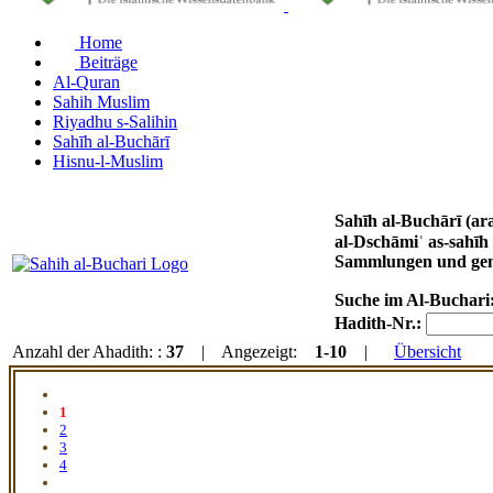
Home
Beiträge
Al-Quran
Sahih Muslim
Riyadhu s-Salihin
Sahīh al-Buchārī
Hisnu-l-Muslim
Sahīh al-Buchārī (arabisch صحيح البخاري, DMG Ṣaḥīḥ al-Buḫārī) von Imam Muḥammad ibn Ismāʿīl al-Buchārī (gest.
al-Dschāmiʿ as-sahīh / الجامع الصحيح / al-Ǧāmiʿ aṣ-ṣaḥīḥ / ‚Das umfassende Gesunde‘. Das Werk steht an erster Stelle der kanonischen sechs
Sammlungen und genie
Suche im Al-Buchari
Hadith-Nr.:
Anzahl der Ahadith: :
37
| Angezeigt:
1-10
|
Übersicht
1
2
3
4