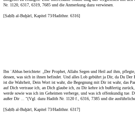
Nr. 1120, 6317, 6319, 7685 und die Anmerkung dazu verwiesen.
[Ṣaḥīḥ al-Buḫārī, Kapitel 73/Hadithnr. 6316]
Ibn ʿAbbas berichtete: „Der Prophet, Allahs Segen und Heil auf ihm, pflegte
dessen, was sich in ihnen befindet. Und alles Lob gebührt ja Dir, da Du Der
ist die Wahrheit, Dein Wort ist wahr, die Begegnung mit Dir ist wahr, das P
auf Dich vertraue ich, an Dich glaube ich, zu Dir kehre ich bußfertig zurüc
werde sowie was ich im Geheimen verberge, und was ich offenkundig tue. Du
außer Dir ... “(Vgl. dazu Hadith Nr. 1120 f., 6316, 7385 und die ausführli
[Ṣaḥīḥ al-Buḫārī, Kapitel 73/Hadithnr. 6317]