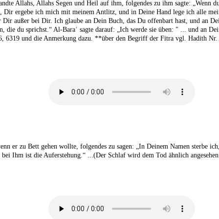
sandte Allahs, Allahs Segen und Heil auf ihm, folgendes zu ihm sagte: „Wenn du
tt, Dir ergebe ich mich mit meinem Antlitz, und in Deine Hand lege ich alle m
 Dir außer bei Dir. Ich glaube an Dein Buch, das Du offenbart hast, und an De
, die du sprichst.“ Al-Baraʿ sagte darauf: „Ich werde sie üben: " ... und an De
6, 6319 und die Anmerkung dazu. **über den Begriff der Fitra vgl. Hadith Nr
wenn er zu Bett gehen wollte, folgendes zu sagen: „In Deinem Namen sterbe ich,
 bei Ihm ist die Auferstehung.“ ...(Der Schlaf wird dem Tod ähnlich angesehen