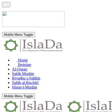
Mobile Menu Toggle
Home
Beiträge
Al-Quran
Sahih Muslim
Riyadhu s-Salihin
Sahīh al-Buchārī
Hisnu-l-Muslim
Mobile Menu Toggle