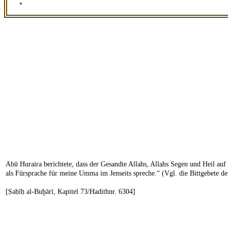
Abū Huraira berichtete, dass der Gesandte Allahs, Allahs Segen und Heil auf i
als Fürsprache für meine Umma im Jenseits spreche.“ (Vgl. die Bittgebete d
[Ṣaḥīḥ al-Buḫārī, Kapitel 73/Hadithnr. 6304]