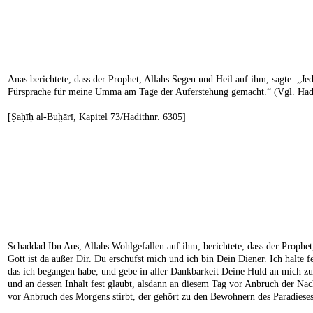
Anas berichtete, dass der Prophet, Allahs Segen und Heil auf ihm, sagte: „Jed
Fürsprache für meine Umma am Tage der Auferstehung gemacht.“ (Vgl. Had
[Ṣaḥīḥ al-Buḫārī, Kapitel 73/Hadithnr. 6305]
Schaddad Ibn Aus, Allahs Wohlgefallen auf ihm, berichtete, dass der Prophet,
Gott ist da außer Dir. Du erschufst mich und ich bin Dein Diener. Ich halt
das ich begangen habe, und gebe in aller Dankbarkeit Deine Huld an mich zu 
und an dessen Inhalt fest glaubt, alsdann an diesem Tag vor Anbruch der Nach
vor Anbruch des Morgens stirbt, der gehört zu den Bewohnern des Paradieses