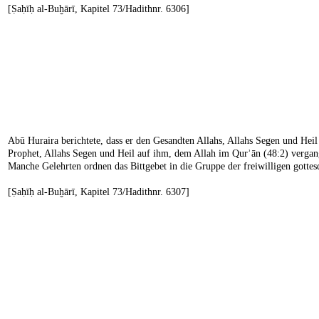
[Ṣaḥīḥ al-Buḫārī, Kapitel 73/Hadithnr. 6306]
Abū Huraira berichtete, dass er den Gesandten Allahs, Allahs Segen und Hei
Prophet, Allahs Segen und Heil auf ihm, dem Allah im Qurʾān (48:2) vergange
Manche Gelehrten ordnen das Bittgebet in die Gruppe der freiwilligen gottes
[Ṣaḥīḥ al-Buḫārī, Kapitel 73/Hadithnr. 6307]