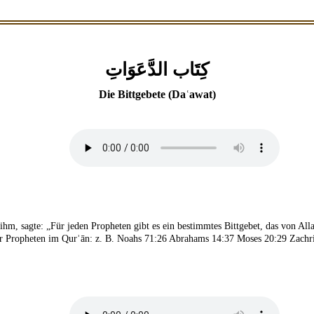
كِتَاب الدَّعَوَاتِ
Die Bittgebete (Daʿawat)
hm, sagte: „Für jeden Propheten gibt es ein bestimmtes Bittgebet, das von Allah
er Propheten im Qurʾān: z. B. Noahs 71:26 Abrahams 14:37 Moses 20:29 Zachria