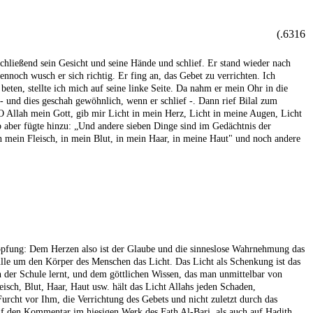
6316.)
chließend sein Gesicht und seine Hände und schlief. Er stand wieder nach
ennoch wusch er sich richtig. Er fing an, das Gebet zu verrichten. Ich
beten, stellte ich mich auf seine linke Seite. Da nahm er mein Ohr in die
 - und dies geschah gewöhnlich, wenn er schlief -. Dann rief Bilal zum
O Allah mein Gott, gib mir Licht in mein Herz, Licht in meine Augen, Licht
ib aber fügte hinzu: „Und andere sieben Dinge sind im Gedächtnis der
n mein Fleisch, in mein Blut, in mein Haar, in meine Haut" und noch andere
chöpfung: Dem Herzen also ist der Glaube und die sinneslose Wahrnehmung das
ülle um den Körper des Menschen das Licht. Das Licht als Schenkung ist das
der Schule lernt, und dem göttlichen Wissen, das man unmittelbar von
sch, Blut, Haar, Haut usw. hält das Licht Allahs jeden Schaden,
urcht vor Ihm, die Verrichtung des Gebets und nicht zuletzt durch das
auf den Kommentar im hiesigen Werk des Fath Al-Bari, als auch auf Hadith