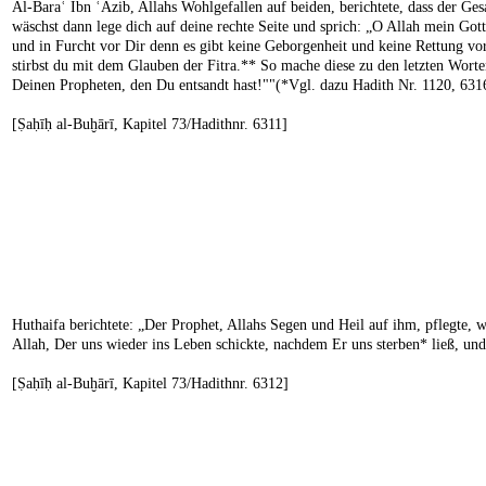
Al-Baraʿ Ibn ʿAzib, Allahs Wohlgefallen auf beiden, berichtete, dass der Ge
wäschst dann lege dich auf deine rechte Seite und sprich: „O Allah mein Go
und in Furcht vor Dir denn es gibt keine Geborgenheit und keine Rettung vor
stirbst du mit dem Glauben der Fitra.** So mache diese zu den letzten Worten
Deinen Propheten, den Du entsandt hast!""(*Vgl. dazu Hadith Nr. 1120, 631
[Ṣaḥīḥ al-Buḫārī, Kapitel 73/Hadithnr. 6311]
Huthaifa berichtete: „Der Prophet, Allahs Segen und Heil auf ihm, pflegte, 
Allah, Der uns wieder ins Leben schickte, nachdem Er uns sterben* ließ, und
[Ṣaḥīḥ al-Buḫārī, Kapitel 73/Hadithnr. 6312]