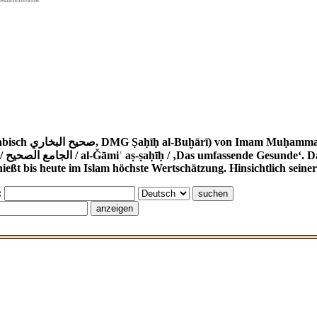
 870). Der korrekte Werktitel ist
 Hadith-
ßt bis heute im Islam höchste Wertschätzung. Hinsichtlich seiner 
: