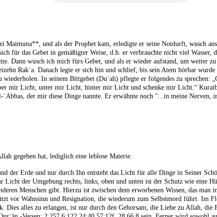
bei Maimuna**, und als der Prophet kam, erledigte er seine Notdurft, wusch ans
ch für das Gebet in gemäßigter Weise, d.h. er verbrauchte nicht viel Wasser, d
atte. Dann wusch ich mich fürs Gebet, und als er wieder aufstand, um weiter zu 
izehn Rakʿa. Danach legte er sich hin und schlief, bis sein Atem hörbar wurde
 wiederholen. In seinem Bittgebet (Duʿah) pflegte er folgendes zu sprechen: „
über mir Licht, unter mir Licht, hinter mir Licht und schenke mir Licht.“ Kura
-ʿAbbas, der mir diese Dinge nannte. Er erwähnte noch "...in meine Nerven, i
llah gegeben hat, lediglich eine leblose Materie.
 und der Erde und nur durch Ihn entsteht das Licht für alle Dinge in Seiner S
hr Licht der Umgebung rechts, links, oben und unten ist der Schutz wie eine H
eren Menschen gibt. Hierzu ist zwischen dem erworbenen Wissen, das man in 
ützt vor Wahnsinn und Resignation, die wiederum zum Selbstmord führt. Im Flei
Dies alles zu erlangen, ist nur durch den Gehorsam, die Liebe zu Allah, die F
n Qurʾān -Versen: 2:257 6:122 24:40 57:12f.,28 66:8 sein. Ferner wird sowohl 