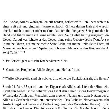
Ibn ʿAbbas, Allahs Wohlgefallen auf beiden, berichtete:* "Ich übernachtete 
einer Zeit auf und ging zum Wasserschlauch, öffnete dessen Hals und wusch si
streckte mich, damit er nicht merkte, dass ich ihn die ganze Zeit gemieden h
Hand und führte mich auf seine rechte Seite. Sein Gebet betrug insgesamt dre
Gebet. Darauf verrichtete er das Gebet, ohne seine Gebetswäsche (WudÃ») zu
in meine Ohren, auf meine rechte Seite Licht, auf meine linke Seite Licht, 
Menschen noch erhalten.“ Später traf ich einen Mann von den Kindern des Al
zwei Teile.“ ***
*Der Bericht geht auf sein Knabenalter zurück.
**Gattin des Propheten, Allahs Segen und Heil auf ihm.
***Alle Körperteile sind als solche, d.h. ohne die Funktionskraft, die ihnen A
Surah 24, Vers 35 spricht von der Eigenschaft Allahs, als Licht der Himmel
Licht den Augen ist die Sehkraft das Licht den Ohren ist das Hörvermögen i
Wissen, das Allah dem Menschen zum eigenen Nutzen und zum Nutzen der and
Allah als Geschenk erhält, zu unterscheiden. Das Licht im Nervensystem sch
Ansteckungskrankheiten und Befleckung durch das Verwehrte (Haram) zurück. 
Bittgebet zu erlangen. Eine interessante Studie mag das Vergleichen mit de