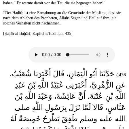
haben.“ Er warnte damit vor der Tat, die sie begangen haben!“
*Der Hadith ist eine Ermahnung an die Gemeinde der Muslime, dass sie
nach dem Ableben des Propheten, Allahs Segen und Heil auf ihm, ein
solches Verhalten nicht nachahmen.
[Ṣaḥīḥ al-Buḫārī, Kapitel 8/Hadithnr. 435]
حَدَّثَنَا أَبُو الْيَمَانِ، قَالَ أَخْبَرَنَا شُعَيْبٌ،
436.)
عَنِ الزُّهْرِيِّ، أَخْبَرَنِي عُبَيْدُ اللَّهِ بْنُ عَبْدِ
اللَّهِ بْنِ عُتْبَةَ، أَنَّ عَائِشَةَ، وَعَبْدَ اللَّهِ بْنَ
عَبَّاسٍ، قَالاَ لَمَّا نَزَلَ بِرَسُولِ اللَّهِ صلى
الله عليه وسلم طَفِقَ يَطْرَحُ خَمِيصَةً لَهُ