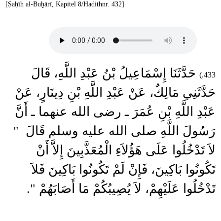
[Ṣaḥīḥ al-Buḫārī, Kapitel 8/Hadithnr. 432]
حَدَّثَنَا إِسْمَاعِيلُ بْنُ عَبْدِ اللَّهِ، قَالَ
433.)
حَدَّثَنِي مَالِكٌ، عَنْ عَبْدِ اللَّهِ بْنِ دِينَارٍ، عَنْ
عَبْدِ اللَّهِ بْنِ عُمَرَ ـ رضى الله عنهما ـ أَنَّ
رَسُولَ اللَّهِ صلى الله عليه وسلم قَالَ ‏ "‏
لاَ تَدْخُلُوا عَلَى هَؤُلاَءِ الْمُعَذَّبِينَ إِلاَّ أَنْ
تَكُونُوا بَاكِينَ، فَإِنْ لَمْ تَكُونُوا بَاكِينَ فَلاَ
تَدْخُلُوا عَلَيْهِمْ، لاَ يُصِيبُكُمْ مَا أَصَابَهُمْ ‏"‏‏.‏