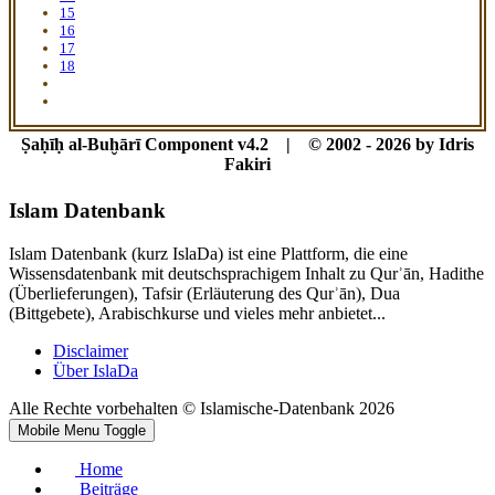
15
16
17
18
Ṣaḥīḥ al-Buḫārī Component v4.2 | © 2002 - 2026 by Idris
Fakiri
Islam Datenbank
Islam Datenbank (kurz IslaDa) ist eine Plattform, die eine
Wissensdatenbank mit deutschsprachigem Inhalt zu Qurʾān, Hadithe
(Überlieferungen), Tafsir (Erläuterung des Qurʾān), Dua
(Bittgebete), Arabischkurse und vieles mehr anbietet...
Disclaimer
Über IslaDa
Alle Rechte vorbehalten © Islamische-Datenbank 2026
Mobile Menu Toggle
Home
Beiträge