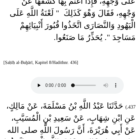
عَلَى وَجْهِهِ، فَإِذَا اغْتَمَّ بِهَا كَشَفَهَا عَنْ
وَجْهِهِ، فَقَالَ وَهْوَ كَذَلِكَ ‏ "‏ لَعْنَةُ اللَّهِ عَلَى
الْيَهُودِ وَالنَّصَارَى اتَّخَذُوا قُبُورَ أَنْبِيَائِهِمْ
مَسَاجِدَ ‏"‏‏.‏ يُحَذِّرُ مَا صَنَعُوا‏.‏
[Ṣaḥīḥ al-Buḫārī, Kapitel 8/Hadithnr. 436]
حَدَّثَنَا عَبْدُ اللَّهِ بْنُ مَسْلَمَةَ، عَنْ مَالِكٍ،
437.)
عَنِ ابْنِ شِهَابٍ، عَنْ سَعِيدِ بْنِ الْمُسَيَّبِ،
عَنْ أَبِي هُرَيْرَةَ، أَنَّ رَسُولَ اللَّهِ صلى الله