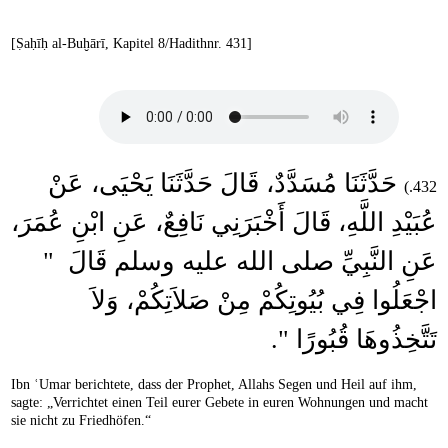
[Ṣaḥīḥ al-Buḫārī, Kapitel 8/Hadithnr. 431]
حَدَّثَنَا مُسَدَّدٌ، قَالَ حَدَّثَنَا يَحْيَى، عَنْ
432.)
عُبَيْدِ اللَّهِ، قَالَ أَخْبَرَنِي نَافِعٌ، عَنِ ابْنِ عُمَرَ،
عَنِ النَّبِيِّ صلى الله عليه وسلم قَالَ ‏ "‏
اجْعَلُوا فِي بُيُوتِكُمْ مِنْ صَلاَتِكُمْ، وَلاَ
تَتَّخِذُوهَا قُبُورًا ‏"‏‏.‏
Ibn ʿUmar berichtete, dass der Prophet, Allahs Segen und Heil auf ihm,
sagte: „Verrichtet einen Teil eurer Gebete in euren Wohnungen und macht
sie nicht zu Friedhöfen.“