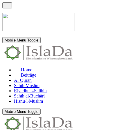
Mobile Menu Toggle
Home
Beiträge
Al-Quran
Sahih Muslim
Riyadhu s-Salihin
Sahīh al-Buchārī
Hisnu-l-Muslim
Mobile Menu Toggle