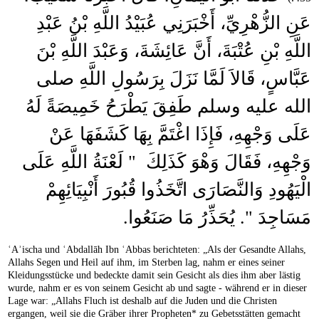
عَنِ الزُّهْرِيِّ، أَخْبَرَنِي عُبَيْدُ اللَّهِ بْنُ عَبْدِ
اللَّهِ بْنِ عُتْبَةَ، أَنَّ عَائِشَةَ، وَعَبْدَ اللَّهِ بْنَ
عَبَّاسٍ، قَالاَ لَمَّا نَزَلَ بِرَسُولِ اللَّهِ صلى
الله عليه وسلم طَفِقَ يَطْرَحُ خَمِيصَةً لَهُ
عَلَى وَجْهِهِ، فَإِذَا اغْتَمَّ بِهَا كَشَفَهَا عَنْ
وَجْهِهِ، فَقَالَ وَهْوَ كَذَلِكَ ‏ "‏ لَعْنَةُ اللَّهِ عَلَى
الْيَهُودِ وَالنَّصَارَى اتَّخَذُوا قُبُورَ أَنْبِيَائِهِمْ
مَسَاجِدَ ‏"‏‏.‏ يُحَذِّرُ مَا صَنَعُوا‏.‏
ʿAʾischa und ʿAbdallāh Ibn ʿAbbas berichteten: „Als der Gesandte Allahs,
Allahs Segen und Heil auf ihm, im Sterben lag, nahm er eines seiner
Kleidungsstücke und bedeckte damit sein Gesicht als dies ihm aber lästig
wurde, nahm er es von seinem Gesicht ab und sagte - während er in dieser
Lage war: „Allahs Fluch ist deshalb auf die Juden und die Christen
ergangen, weil sie die Gräber ihrer Propheten* zu Gebetsstätten gemacht