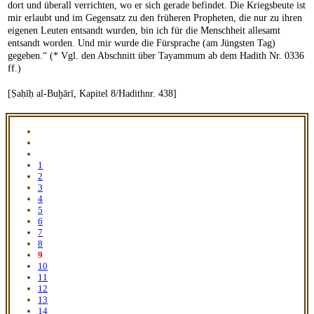
dort und überall verrichten, wo er sich gerade befindet. Die Kriegsbeute ist
mir erlaubt und im Gegensatz zu den früheren Propheten, die nur zu ihren
eigenen Leuten entsandt wurden, bin ich für die Menschheit allesamt
entsandt worden. Und mir wurde die Fürsprache (am Jüngsten Tag)
gegeben.“ (* Vgl. den Abschnitt über Tayammum ab dem Hadith Nr. 0336
ff.)
[Ṣaḥīḥ al-Buḫārī, Kapitel 8/Hadithnr. 438]
1
2
3
4
5
6
7
8
9
10
11
12
13
14