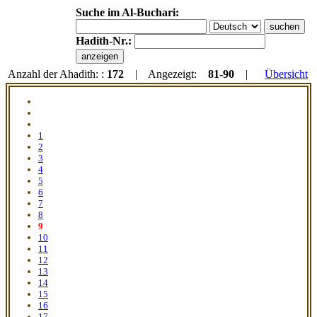
Suche im Al-Buchari:
Hadith-Nr.:
Anzahl der Ahadith: :
172
| Angezeigt:
81-90
|
Übersicht
1
2
3
4
5
6
7
8
9
10
11
12
13
14
15
16
17