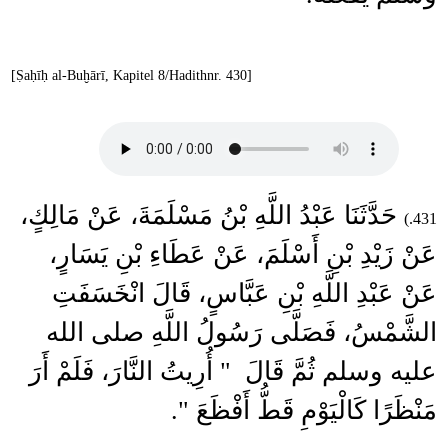
[Ṣaḥīḥ al-Buḫārī, Kapitel 8/Hadithnr. 430]
حَدَّثَنَا عَبْدُ اللَّهِ بْنُ مَسْلَمَةَ، عَنْ مَالِكٍ،
431.)
عَنْ زَيْدِ بْنِ أَسْلَمَ، عَنْ عَطَاءِ بْنِ يَسَارٍ،
عَنْ عَبْدِ اللَّهِ بْنِ عَبَّاسٍ، قَالَ انْخَسَفَتِ
الشَّمْسُ، فَصَلَّى رَسُولُ اللَّهِ صلى الله
عليه وسلم ثُمَّ قَالَ ‏ "‏ أُرِيتُ النَّارَ، فَلَمْ أَرَ
مَنْظَرًا كَالْيَوْمِ قَطُّ أَفْظَعَ ‏"‏‏.‏