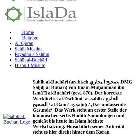
Home
Beiträge
Al-Quran
Sahih Muslim
Riyadhu s-Salihin
Sahīh al-Buchārī
Hisnu-l-Muslim
Sahīh al-Buchārī (arabisch صحيح البخاري, DMG
Ṣaḥīḥ al-Buḫārī) von Imam Muḥammad ibn
Ismāʿīl al-Buchārī (gest. 870). Der korrekte
Werktitel ist al-Dschāmiʿ as-sahīh / الجامع
الصحيح / al-Ǧāmiʿ aṣ-ṣaḥīḥ / ‚Das umfassende
Gesunde‘. Das Werk steht an erster Stelle der
kanonischen sechs Hadith-Sammlungen und
genießt bis heute im Islam höchste
Wertschätzung. Hinsichtlich seiner Autorität
steht es hier direkt hinter dem Koran.