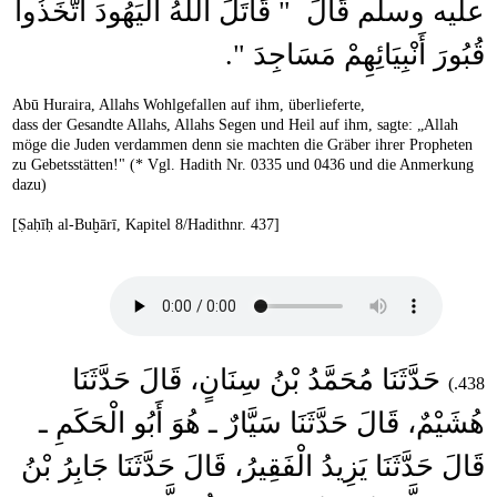
عليه وسلم قَالَ ‏ "‏ قَاتَلَ اللَّهُ الْيَهُودَ اتَّخَذُوا
قُبُورَ أَنْبِيَائِهِمْ مَسَاجِدَ ‏"‏‏.‏
Abū Huraira, Allahs Wohlgefallen auf ihm, überlieferte,
dass der Gesandte Allahs, Allahs Segen und Heil auf ihm, sagte: „Allah
möge die Juden verdammen denn sie machten die Gräber ihrer Propheten
zu Gebetsstätten!" (* Vgl. Hadith Nr. 0335 und 0436 und die Anmerkung
dazu)
[Ṣaḥīḥ al-Buḫārī, Kapitel 8/Hadithnr. 437]
حَدَّثَنَا مُحَمَّدُ بْنُ سِنَانٍ، قَالَ حَدَّثَنَا
438.)
هُشَيْمٌ، قَالَ حَدَّثَنَا سَيَّارٌ ـ هُوَ أَبُو الْحَكَمِ ـ
قَالَ حَدَّثَنَا يَزِيدُ الْفَقِيرُ، قَالَ حَدَّثَنَا جَابِرُ بْنُ