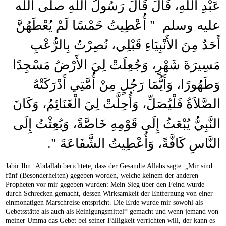
عَبْدِ اللَّهِ، قَالَ قَالَ رَسُولُ اللَّهِ صلى الله
عليه وسلم ‏ "‏ أُعْطِيتُ خَمْسًا لَمْ يُعْطَهُنَّ
أَحَدٌ مِنَ الأَنْبِيَاءِ قَبْلِي، نُصِرْتُ بِالرُّعْبِ
مَسِيرَةَ شَهْرٍ، وَجُعِلَتْ لِيَ الأَرْضُ مَسْجِدًا
وَطَهُورًا، وَأَيُّمَا رَجُلٍ مِنْ أُمَّتِي أَدْرَكَتْهُ
الصَّلاَةُ فَلْيُصَلِّ، وَأُحِلَّتْ لِيَ الْغَنَائِمُ، وَكَانَ
النَّبِيُّ يُبْعَثُ إِلَى قَوْمِهِ خَاصَّةً، وَبُعِثْتُ إِلَى
النَّاسِ كَافَّةً، وَأُعْطِيتُ الشَّفَاعَةَ ‏"‏‏.‏
Jabir Ibn ʿAbdallāh berichtete, dass der Gesandte Allahs sagte: „Mir sind
fünf (Besonderheiten) gegeben worden, welche keinem der anderen
Propheten vor mir gegeben wurden: Mein Sieg über den Feind wurde
durch Schrecken gemacht, dessen Wirksamkeit der Entfernung von einer
einmonatigen Marschreise entspricht. Die Erde wurde mir sowohl als
Gebetsstätte als auch als Reinigungsmittel* gemacht und wenn jemand von
meiner Umma das Gebet bei seiner Fälligkeit verrichten will, der kann es