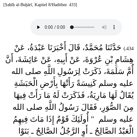
[Ṣaḥīḥ al-Buḫārī, Kapitel 8/Hadithnr. 433]
حَدَّثَنَا مُحَمَّدٌ، قَالَ أَخْبَرَنَا عَبْدَةُ، عَنْ
434.)
هِشَامِ بْنِ عُرْوَةَ، عَنْ أَبِيهِ، عَنْ عَائِشَةَ، أَنَّ
أُمَّ سَلَمَةَ، ذَكَرَتْ لِرَسُولِ اللَّهِ صلى الله
عليه وسلم كَنِيسَةً رَأَتْهَا بِأَرْضِ الْحَبَشَةِ
يُقَالُ لَهَا مَارِيَةُ، فَذَكَرَتْ لَهُ مَا رَأَتْ فِيهَا
مِنَ الصُّوَرِ، فَقَالَ رَسُولُ اللَّهِ صلى الله
عليه وسلم ‏ "‏ أُولَئِكَ قَوْمٌ إِذَا مَاتَ فِيهِمُ
الْعَبْدُ الصَّالِحُ ـ أَوِ الرَّجُلُ الصَّالِحُ ـ بَنَوْا