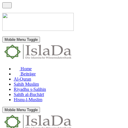
Mobile Menu Toggle
Home
Beiträge
Al-Quran
Sahih Muslim
Riyadhu s-Salihin
Sahīh al-Buchārī
Hisnu-l-Muslim
Mobile Menu Toggle