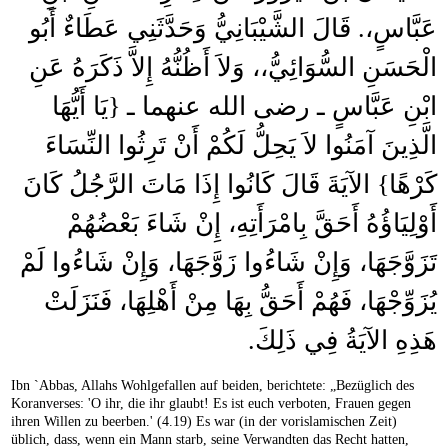
عَبَّاسٍ،‏.‏ قَالَ الشَّيْبَانِيُّ وَحَدَّثَنِي عَطَاءٌ أَبُو
الْحَسَنِ السُّوَائِيُّ،، وَلاَ أَظُنُّهُ إِلاَّ ذَكَرَهُ عَنِ
ابْنِ عَبَّاسٍ ـ رضى الله عنهما ـ ‏{‏يَا أَيُّهَا
الَّذِينَ آمَنُوا لاَ يَحِلُّ لَكُمْ أَنْ تَرِثُوا النِّسَاءَ
كَرْهًا‏}‏ الآيَةَ قَالَ كَانُوا إِذَا مَاتَ الرَّجُلُ كَانَ
أَوْلِيَاؤُهُ أَحَقَّ بِامْرَأَتِهِ، إِنْ شَاءَ بَعْضُهُمْ
تَزَوَّجَهَا، وَإِنْ شَاءُوا زَوَّجَهَا، وَإِنْ شَاءُوا لَمْ
يُزَوِّجْهَا، فَهُمْ أَحَقُّ بِهَا مِنْ أَهْلِهَا، فَنَزَلَتْ
هَذِهِ الآيَةُ فِي ذَلِكَ‏.‏
Ibn `Abbas, Allahs Wohlgefallen auf beiden, berichtete: „Bezüglich des
Koranverses: 'O ihr, die ihr glaubt! Es ist euch verboten, Frauen gegen
ihren Willen zu beerben.' (4.19) Es war (in der vorislamischen Zeit)
üblich, dass, wenn ein Mann starb, seine Verwandten das Recht hatten,