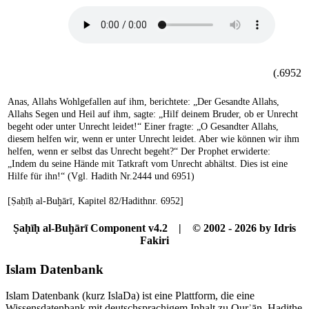
6952.)
Anas, Allahs Wohlgefallen auf ihm, berichtete: „Der Gesandte Allahs,
Allahs Segen und Heil auf ihm, sagte: „Hilf deinem Bruder, ob er Unrecht
begeht oder unter Unrecht leidet!“ Einer fragte: „O Gesandter Allahs,
diesem helfen wir, wenn er unter Unrecht leidet. Aber wie können wir ihm
helfen, wenn er selbst das Unrecht begeht?“ Der Prophet erwiderte:
„Indem du seine Hände mit Tatkraft vom Unrecht abhältst. Dies ist eine
Hilfe für ihn!“ (Vgl. Hadith Nr.2444 und 6951)
[Ṣaḥīḥ al-Buḫārī, Kapitel 82/Hadithnr. 6952]
Ṣaḥīḥ al-Buḫārī Component v4.2 | © 2002 - 2026 by Idris
Fakiri
Islam Datenbank
Islam Datenbank (kurz IslaDa) ist eine Plattform, die eine
Wissensdatenbank mit deutschsprachigem Inhalt zu Qurʾān, Hadithe