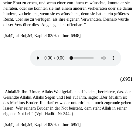
seine Frau zu erben, und wenn einer von ihnen es wünschte, konnte er sie
heiraten, oder sie konnten sie mit einem anderen verheiraten oder sie daran
hindern, zu heiraten, wenn sie es wünschten, denn sie hatten ein größeres
Recht, über sie zu verfügen, als ihre eigenen Verwandten. Deshalb wurde
dieser Vers über diese Angelegenheit offenbart.“
[Ṣaḥīḥ al-Buḫārī, Kapitel 82/Hadithnr. 6948]
6951.)
ʿAbdallāh Ibn ʿUmar, Allahs Wohlgefallen auf beiden, berichtete, dass der
Gesandte Allahs, Allahs Segen und Heil auf ihm, sagte: „Der Muslim ist
des Muslims Bruder. Ihn darf er weder unterdrücken noch zugrunde gehen
lassen. Wer seinem Bruder in der Not beisteht, dem steht Allah in seiner
eigenen Not bei.“ (Vgl. Hadith Nr.2442)
[Ṣaḥīḥ al-Buḫārī, Kapitel 82/Hadithnr. 6951]