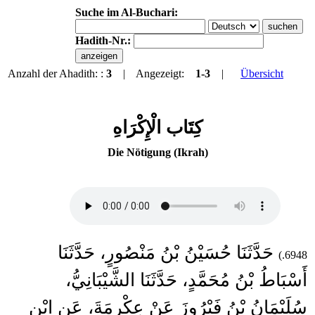
Suche im Al-Buchari:
Hadith-Nr.:
Anzahl der Ahadith: :
3
| Angezeigt:
1-3
|
Übersicht
كِتَاب الْإِكْرَاهِ
Die Nötigung (Ikrah)
حَدَّثَنَا حُسَيْنُ بْنُ مَنْصُورٍ، حَدَّثَنَا
6948.)
أَسْبَاطُ بْنُ مُحَمَّدٍ، حَدَّثَنَا الشَّيْبَانِيُّ،
سُلَيْمَانُ بْنُ فَيْرُوزَ عَنْ عِكْرِمَةَ، عَنِ ابْنِ