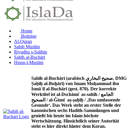
Home
Beiträge
Al-Quran
Sahih Muslim
Riyadhu s-Salihin
Sahīh al-Buchārī
Hisnu-l-Muslim
Sahīh al-Buchārī (arabisch صحيح البخاري, DMG
Ṣaḥīḥ al-Buḫārī) von Imam Muḥammad ibn
Ismāʿīl al-Buchārī (gest. 870). Der korrekte
Werktitel ist al-Dschāmiʿ as-sahīh / الجامع
الصحيح / al-Ǧāmiʿ aṣ-ṣaḥīḥ / ‚Das umfassende
Gesunde‘. Das Werk steht an erster Stelle der
kanonischen sechs Hadith-Sammlungen und
genießt bis heute im Islam höchste
Wertschätzung. Hinsichtlich seiner Autorität
steht es hier direkt hinter dem Koran.