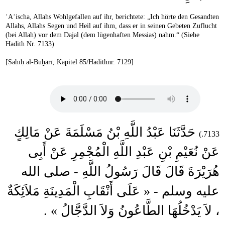
ʿAʾischa, Allahs Wohlgefallen auf ihr, berichtete: „Ich hörte den Gesandten
Allahs, Allahs Segen und Heil auf ihm, dass er in seinen Gebeten Zuflucht
(bei Allah) vor dem Dajal (dem lügenhaften Messias) nahm.“ (Siehe
Hadith Nr. 7133)
[Ṣaḥīḥ al-Buḫārī, Kapitel 85/Hadithnr. 7129]
حَدَّثَنَا عَبْدُ اللَّهِ بْنُ مَسْلَمَةَ عَنْ مَالِكٍ
7133.)
عَنْ نُعَيْمِ بْنِ عَبْدِ اللَّهِ الْمُجْمِرِ عَنْ أَبِى
هُرَيْرَةَ قَالَ قَالَ رَسُولُ اللَّهِ - صلى الله
عليه وسلم - « عَلَى أَنْقَابِ الْمَدِينَةِ مَلاَئِكَةٌ
، لاَ يَدْخُلُهَا الطَّاعُونُ وَلاَ الدَّجَّالُ » .