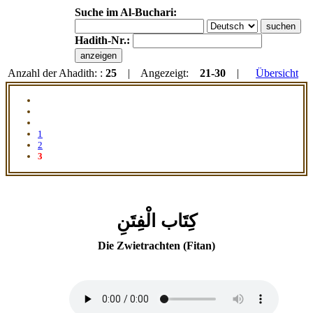
Suche im Al-Buchari:
Hadith-Nr.:
Anzahl der Ahadith: :
25
| Angezeigt:
21-30
|
Übersicht
1
2
3
كِتَاب الْفِتَنِ
Die Zwietrachten (Fitan)