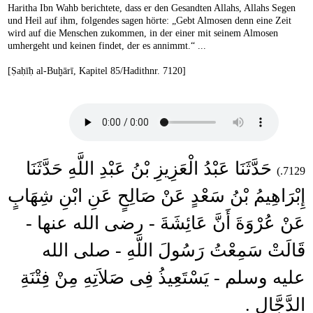
Haritha Ibn Wahb berichtete, dass er den Gesandten Allahs, Allahs Segen
und Heil auf ihm, folgendes sagen hörte: „Gebt Almosen denn eine Zeit
wird auf die Menschen zukommen, in der einer mit seinem Almosen
umhergeht und keinen findet, der es annimmt.“ ...
[Ṣaḥīḥ al-Buḫārī, Kapitel 85/Hadithnr. 7120]
حَدَّثَنَا عَبْدُ الْعَزِيزِ بْنُ عَبْدِ اللَّهِ حَدَّثَنَا
7129.)
إِبْرَاهِيمُ بْنُ سَعْدٍ عَنْ صَالِحٍ عَنِ ابْنِ شِهَابٍ
عَنْ عُرْوَةَ أَنَّ عَائِشَةَ - رضى الله عنها -
قَالَتْ سَمِعْتُ رَسُولَ اللَّهِ - صلى الله
عليه وسلم - يَسْتَعِيذُ فِى صَلاَتِهِ مِنْ فِتْنَةِ
الدَّجَّالِ .