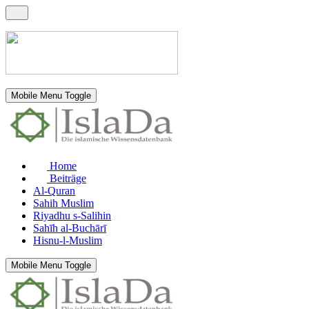
Mobile Menu Toggle
Home
Beiträge
Al-Quran
Sahih Muslim
Riyadhu s-Salihin
Sahīh al-Buchārī
Hisnu-l-Muslim
Mobile Menu Toggle