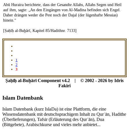
Abū Huraira berichtete, dass der Gesandte Allahs, Allahs Segen und Heil
auf ihm, sagte: „An den Eingängen von Al-Madina befinden sich Engel.
Daher drängen weder die Pest noch der Dajal (der lügenhafte Messias)
hinein.“
[Ṣaḥīḥ al-Buḫārī, Kapitel 85/Hadithnr. 7133]
1
2
3
Ṣaḥīḥ al-Buḫārī Component v4.2 | © 2002 - 2026 by Idris
Fakiri
Islam Datenbank
Islam Datenbank (kurz IslaDa) ist eine Plattform, die eine
Wissensdatenbank mit deutschsprachigem Inhalt zu Qurʾān, Hadithe
(Überlieferungen), Tafsir (Erläuterung des Qurʾān), Dua
(Bittgebete), Arabischkurse und vieles mehr anbietet...