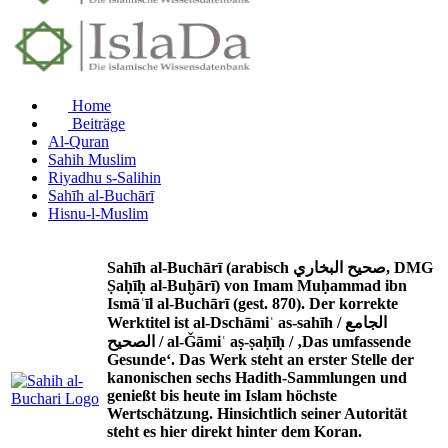
Home
Beiträge
Al-Quran
Sahih Muslim
Riyadhu s-Salihin
Sahīh al-Buchārī
Hisnu-l-Muslim
Sahīh al-Buchārī (arabisch صحيح البخاري, DMG
Ṣaḥīḥ al-Buḫārī) von Imam Muḥammad ibn
Ismāʿīl al-Buchārī (gest. 870). Der korrekte
Werktitel ist al-Dschāmiʿ as-sahīh / الجامع
الصحيح / al-Ǧāmiʿ aṣ-ṣaḥīḥ / ‚Das umfassende
Gesunde‘. Das Werk steht an erster Stelle der
kanonischen sechs Hadith-Sammlungen und
genießt bis heute im Islam höchste
Wertschätzung. Hinsichtlich seiner Autorität
steht es hier direkt hinter dem Koran.