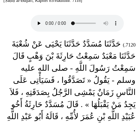
[Ṣaḥīḥ al-Buḫārī, Kapitel 85/Hadithnr. 7118]
حَدَّثَنَا مُسَدَّدٌ حَدَّثَنَا يَحْيَى عَنْ شُعْبَةَ
7120.)
حَدَّثَنَا مَعْبَدٌ سَمِعْتُ حَارِثَةَ بْنَ وَهْبٍ قَالَ
سَمِعْتُ رَسُولَ اللَّهِ - صلى الله عليه
وسلم - يَقُولُ « تَصَدَّقُوا ، فَسَيَأْتِى عَلَى
النَّاسِ زَمَانٌ يَمْشِى الرَّجُلُ بِصَدَقَتِهِ ، فَلاَ
يَجِدُ مَنْ يَقْبَلُهَا » . قَالَ مُسَدَّدٌ حَارِثَةُ أَخُو
عُبَيْدِ اللَّهِ بْنِ عُمَرَ لأُمِّهِ ، قَالَهُ أَبُو عَبْدِ اللَّهِ
.