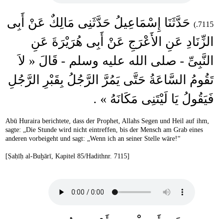
حَدَّثَنَا إِسْمَاعِيلُ حَدَّثَنِى مَالِكٌ عَنْ أَبِى
7115.)
الزِّنَادِ عَنِ الأَعْرَجِ عَنْ أَبِى هُرَيْرَةَ عَنِ
النَّبِىِّ - صلى الله عليه وسلم - قَالَ « لاَ
تَقُومُ السَّاعَةُ حَتَّى يَمُرَّ الرَّجُلُ بِقَبْرِ الرَّجُلِ
فَيَقُولُ يَا لَيْتَنِى مَكَانَهُ » .
Abū Huraira berichtete, dass der Prophet, Allahs Segen und Heil auf ihm,
sagte: „Die Stunde wird nicht eintreffen, bis der Mensch am Grab eines
anderen vorbeigeht und sagt: „Wenn ich an seiner Stelle wäre!“
[Ṣaḥīḥ al-Buḫārī, Kapitel 85/Hadithnr. 7115]