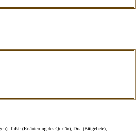
en), Tafsir (Erläuterung des Qurʾān), Dua (Bittgebete),