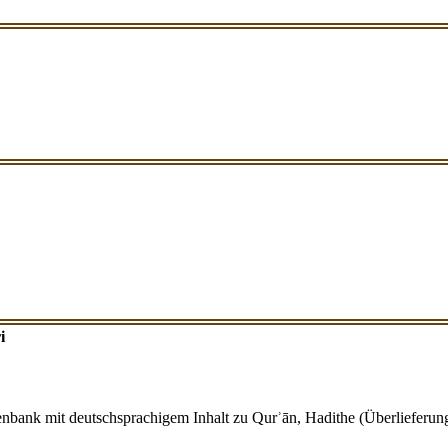
i
tenbank mit deutschsprachigem Inhalt zu Qurʾān, Hadithe (Überlieferung