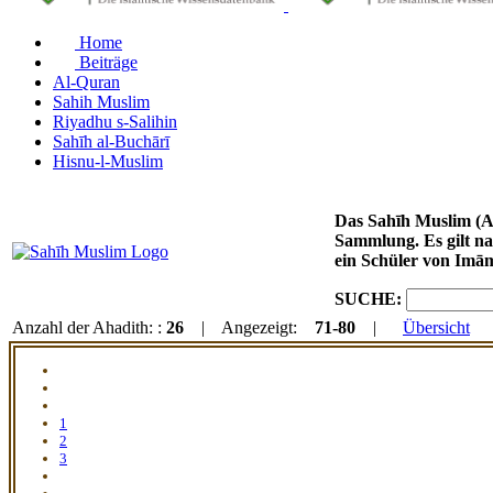
Home
Beiträge
Al-Quran
Sahih Muslim
Riyadhu s-Salihin
Sahīh al-Buchārī
Hisnu-l-Muslim
Das Sahīh Muslim (Arabisch: صحيح مسلم / DMG: Ṣaḥīḥ Muslim) von Imām Muslim ibn al-Haddschādsch
Sammlung. Es gilt na
ein Schüler von Imā
SUCHE:
Anzahl der Ahadith: :
26
| Angezeigt:
71-80
|
Übersicht
1
2
3