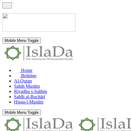
Mobile Menu Toggle
Home
Beiträge
Al-Quran
Sahih Muslim
Riyadhu s-Salihin
Sahīh al-Buchārī
Hisnu-l-Muslim
Mobile Menu Toggle