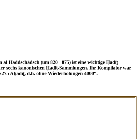
ne der sechs kanonischen Ḥadīṯ-Sammlungen. Ihr Kompilator war
7275 Aḥadīṯ, d.h. ohne Wiederholungen 4000“.