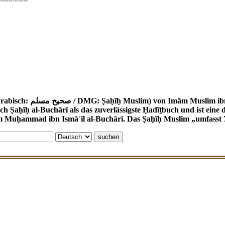
 (um 820 - 875) ist eine wichtige Ḥadīṯ-
ch Ṣaḥīḥ al-Buchārī als das zuverlässigste Ḥadīṯbuch und ist ei
m Muḥammad ibn Ismāʿīl al-Buchārī. Das Ṣaḥīḥ Muslim „umfasst 