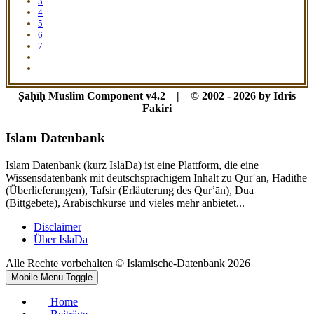
3
4
5
6
7
Ṣaḥīḥ Muslim Component v4.2 | © 2002 - 2026 by Idris
Fakiri
Islam Datenbank
Islam Datenbank (kurz IslaDa) ist eine Plattform, die eine
Wissensdatenbank mit deutschsprachigem Inhalt zu Qurʾān, Hadithe
(Überlieferungen), Tafsir (Erläuterung des Qurʾān), Dua
(Bittgebete), Arabischkurse und vieles mehr anbietet...
Disclaimer
Über IslaDa
Alle Rechte vorbehalten © Islamische-Datenbank 2026
Mobile Menu Toggle
Home