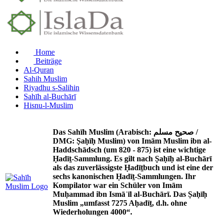
Home
Beiträge
Al-Quran
Sahih Muslim
Riyadhu s-Salihin
Sahīh al-Buchārī
Hisnu-l-Muslim
Das Sahīh Muslim (Arabisch: صحيح مسلم /
DMG: Ṣaḥīḥ Muslim) von Imām Muslim ibn al-
Haddschādsch (um 820 - 875) ist eine wichtige
Ḥadīṯ-Sammlung. Es gilt nach Ṣaḥīḥ al-Buchārī
als das zuverlässigste Ḥadīṯbuch und ist eine der
sechs kanonischen Ḥadīṯ-Sammlungen. Ihr
Kompilator war ein Schüler von Imām
Muḥammad ibn Ismāʿīl al-Buchārī. Das Ṣaḥīḥ
Muslim „umfasst 7275 Aḥadīṯ, d.h. ohne
Wiederholungen 4000“.