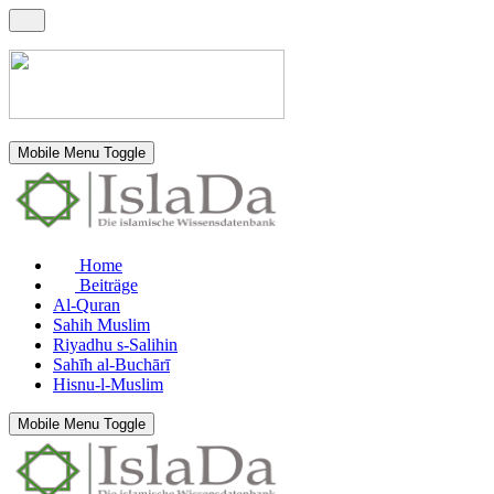
Mobile Menu Toggle
Home
Beiträge
Al-Quran
Sahih Muslim
Riyadhu s-Salihin
Sahīh al-Buchārī
Hisnu-l-Muslim
Mobile Menu Toggle