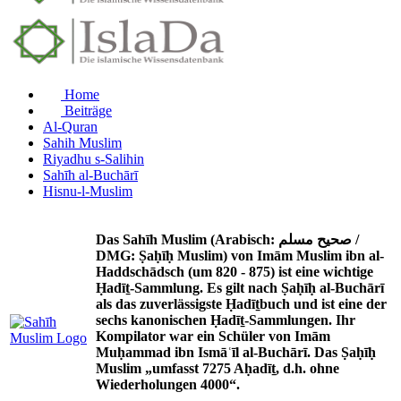
Home
Beiträge
Al-Quran
Sahih Muslim
Riyadhu s-Salihin
Sahīh al-Buchārī
Hisnu-l-Muslim
Das Sahīh Muslim (Arabisch: صحيح مسلم /
DMG: Ṣaḥīḥ Muslim) von Imām Muslim ibn al-
Haddschādsch (um 820 - 875) ist eine wichtige
Ḥadīṯ-Sammlung. Es gilt nach Ṣaḥīḥ al-Buchārī
als das zuverlässigste Ḥadīṯbuch und ist eine der
sechs kanonischen Ḥadīṯ-Sammlungen. Ihr
Kompilator war ein Schüler von Imām
Muḥammad ibn Ismāʿīl al-Buchārī. Das Ṣaḥīḥ
Muslim „umfasst 7275 Aḥadīṯ, d.h. ohne
Wiederholungen 4000“.