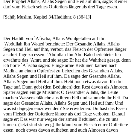
Der Prophet Allahs, Allahs Segen und Heil auf ihm, sagte: Keiner
darf vom Fleisch seines Opfertiers länger als drei Tage essen.
[Ṣaḥīḥ Muslim, Kapitel 34/Hadithnr. 8 (3641)]
Der Hadith von `A´ischa, Allahs Wohlgefallen auf ihr:
`Abdullah Ibn Waqed berichtete: Der Gesandte Allahs, Allahs
Segen und Heil auf ihm, verbot, das Fleisch der Opfertiere länger
als drei Tage zu essen. `Abdullah Ibn Abu Bakr berichtete: Ich
erwähnte das `Amra und sie sagte: Er hat die Wahrheit gesagt, denn
ich hörte `A´ischa sagen: Einige arme Beduinen kamen nach
Madina an einem Opferfest zu Lebzeiten des Gesandten Allahs,
Allahs Segen und Heil auf ihm. Da sagte der Gesandte Allahs,
Allahs Segen und Heil auf ihm: Hebt noch etwas davon für drei
Tage auf. Dann gebt (den Beduinen) den Rest davon als Almosen.
Später sagten einige Muslime: O Gesandter Allahs, die Leute
machen Wasserschläuche aus ihrem Fell und sammeln ihr Fett. Da
sagte der Gesandte Allahs, Allahs Segen und Heil auf ihm: Und
was ist dagegen einzuwenden? Sie erwiderten: Du hast das Essen
vom Fleisch der Opfertiere länger als drei Tage verboten. Darauf
sagte er: Das war nur wegen der armen Beduinen, die zu uns
kamen. (Jetzt sind sie weg) Ihr könnt vom Fleisch eurer Opfertiere
essen, noch etwas davon aufheben und auch Almosen davon