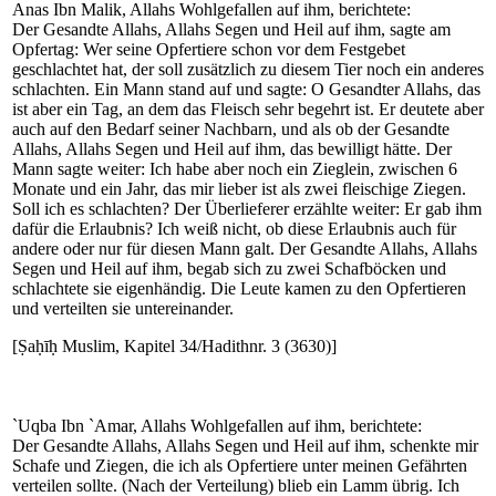
Anas Ibn Malik, Allahs Wohlgefallen auf ihm, berichtete:
Der Gesandte Allahs, Allahs Segen und Heil auf ihm, sagte am
Opfertag: Wer seine Opfertiere schon vor dem Festgebet
geschlachtet hat, der soll zusätzlich zu diesem Tier noch ein anderes
schlachten. Ein Mann stand auf und sagte: O Gesandter Allahs, das
ist aber ein Tag, an dem das Fleisch sehr begehrt ist. Er deutete aber
auch auf den Bedarf seiner Nachbarn, und als ob der Gesandte
Allahs, Allahs Segen und Heil auf ihm, das bewilligt hätte. Der
Mann sagte weiter: Ich habe aber noch ein Zieglein, zwischen 6
Monate und ein Jahr, das mir lieber ist als zwei fleischige Ziegen.
Soll ich es schlachten? Der Überlieferer erzählte weiter: Er gab ihm
dafür die Erlaubnis? Ich weiß nicht, ob diese Erlaubnis auch für
andere oder nur für diesen Mann galt. Der Gesandte Allahs, Allahs
Segen und Heil auf ihm, begab sich zu zwei Schafböcken und
schlachtete sie eigenhändig. Die Leute kamen zu den Opfertieren
und verteilten sie untereinander.
[Ṣaḥīḥ Muslim, Kapitel 34/Hadithnr. 3 (3630)]
`Uqba Ibn `Amar, Allahs Wohlgefallen auf ihm, berichtete:
Der Gesandte Allahs, Allahs Segen und Heil auf ihm, schenkte mir
Schafe und Ziegen, die ich als Opfertiere unter meinen Gefährten
verteilen sollte. (Nach der Verteilung) blieb ein Lamm übrig. Ich