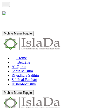
Mobile Menu Toggle
Home
Beiträge
Al-Quran
Sahih Muslim
Riyadhu s-Salihin
Sahīh al-Buchārī
Hisnu-l-Muslim
Mobile Menu Toggle