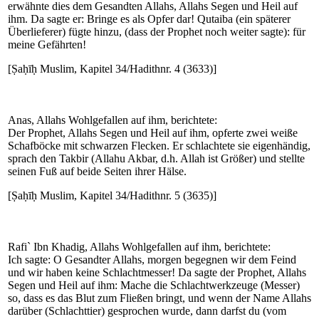
erwähnte dies dem Gesandten Allahs, Allahs Segen und Heil auf
ihm. Da sagte er: Bringe es als Opfer dar! Qutaiba (ein späterer
Überlieferer) fügte hinzu, (dass der Prophet noch weiter sagte): für
meine Gefährten!
[Ṣaḥīḥ Muslim, Kapitel 34/Hadithnr. 4 (3633)]
Anas, Allahs Wohlgefallen auf ihm, berichtete:
Der Prophet, Allahs Segen und Heil auf ihm, opferte zwei weiße
Schafböcke mit schwarzen Flecken. Er schlachtete sie eigenhändig,
sprach den Takbir (Allahu Akbar, d.h. Allah ist Größer) und stellte
seinen Fuß auf beide Seiten ihrer Hälse.
[Ṣaḥīḥ Muslim, Kapitel 34/Hadithnr. 5 (3635)]
Rafi` Ibn Khadig, Allahs Wohlgefallen auf ihm, berichtete:
Ich sagte: O Gesandter Allahs, morgen begegnen wir dem Feind
und wir haben keine Schlachtmesser! Da sagte der Prophet, Allahs
Segen und Heil auf ihm: Mache die Schlachtwerkzeuge (Messer)
so, dass es das Blut zum Fließen bringt, und wenn der Name Allahs
darüber (Schlachttier) gesprochen wurde, dann darfst du (vom