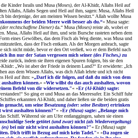
r die Kinder Israils und Musa
(Moses)
, der Al-Khidr, Allahs Heil auf
ndten Allahs, Allahs Segen und Heil auf ihm, sagen: Musa, Allahs Heil
ch bin derjenige, der am meisten Wissen besitzt.“ Allah wollte Musa
kommens der beiden Meere weiß besser als du.“
« Musa sagte:
r
(der rechtschaffene Diener)
da.“ Musa
(Moses)
reiste ab, wobei er
hten. Musa, Allahs Heil auf ihm, und sein Bursche rasteten neben dem
r Form eines Gewölbes, das dem Fisch als Weg diente, was Musa und
mitzuteilen, dass der Fisch entkam. Als der Morgen anbrach, sagte
te sich nicht müde, bevor er den Ort verließ, wo er dem Befehl nach
mich ihn nur der Satan vergessen mich seiner
(des Fisches,)
zu
eide zurück, indem sie ihren eigenen Spuren folgten, bis sie den
Khidr: „Wo ist aber der Friede in deinem Land?“ Er erwiderte: „Ich
chen aus dem Wissen Allahs, was dich Allah lehrte und ich nicht
hs Heil auf ihm: »
„Darf ich dir folgen, auf daß du mich von dem
t aushalten können.
« »
Wie willst du das auch aushalten, wovon
einem Befehl von dir widersetzen."
« »
Er
(Al-Khidr)
sagte:
erstanden!“ So ging er und Musa an das Meeresufer. Ein Schiff fuhr
Schiffes erkannten Al-Khidr, und daher ließen sie die beiden gratis
rin gemacht, um seine Besatzung
(oder: seine Besitzer)
ertrinken
t wirst aushalten können?"
« »
Er
(Musa)
sagte: „Belange mich
 das Schiff. Während sie am Ufer entlanggingen, sahen sie einen
unschuldige Seele getötet
(und zwar)
nicht
(als Wiedervergeltung)
u
(es)
bei mir nicht wirst aushalten können?"
« Er
(Musa)
sagte
ten. Dich trifft in Bezug auf mich kein Tadel."
« »
Da zogen sie