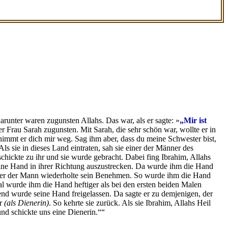
arunter waren zugunsten Allahs. Das war, als er sagte: »
„Mir ist
er Frau Sarah zugunsten. Mit Sarah, die sehr schön war, wollte er in
 nimmt er dich mir weg. Sag ihm aber, dass du meine Schwester bist,
s sie in dieses Land eintraten, sah sie einer der Männer des
schickte zu ihr und sie wurde gebracht. Dabei fing Ibrahim, Allahs
seine Hand in ihrer Richtung auszustrecken. Da wurde ihm die Hand
, aber der Mann wiederholte sein Benehmen. So wurde ihm die Hand
al wurde ihm die Hand heftiger als bei den ersten beiden Malen
end wurde seine Hand freigelassen. Da sagte er zu demjenigen, der
ar
(als Dienerin)
. So kehrte sie zurück. Als sie Ibrahim, Allahs Heil
nd schickte uns eine Dienerin.““