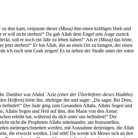
er zu ihm kam, verpasste dieser
(Musa)
ihm einen kräftigen Hieb und
r er will nicht sterben!“ Da gab Allah dem Engel sein Auge zurück
ckt, soll er noch ein Jahr zu leben haben!“ Als er
(Musa)
das hörte,
 jetzt sterben!“ Er bat Allah, ihn an einen Ort zu bringen, der einen
e ich euch sein Grab zeigen! Es ist neben der Straße unter der roten
icht. Darüber war Abdul `Aziz
(einer der Überlieferer dieses Hadiths)
den Helfern)
hörte ihn, ohrfeigte ihn und sagte: „Du sagst: Bei Dem,
ns befindet!“ Der Jude ging zum Gesandten Allahs, Allahs Segen und
ahs, Allahs Segen und Heil auf ihm, den Mann von den Ansar:
schen erhöht hat, während du dich unter uns befindest!“ Der
cht nicht die Propheten Allahs miteinander, um festzustellen,
werden niedergeschmettert werden, mit Ausnahme derjenigen, die Allah
 sein, die erweckt werden. Und seht! Da werde ich Moses sich an den