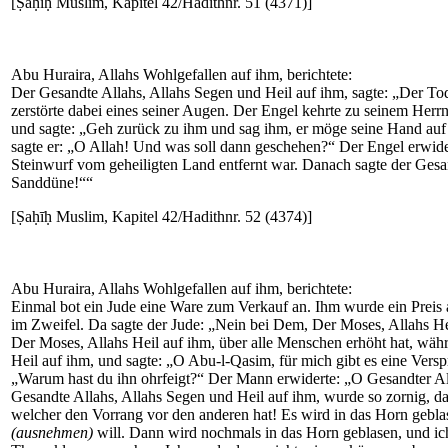
[Ṣaḥīḥ Muslim, Kapitel 42/Hadithnr. 51 (4371)]
Abu Huraira, Allahs Wohlgefallen auf ihm, berichtete:
Der Gesandte Allahs, Allahs Segen und Heil auf ihm, sagte: „Der 
zerstörte dabei eines seiner Augen. Der Engel kehrte zu seinem Herr
und sagte: „Geh zurück zu ihm und sag ihm, er möge seine Hand auf d
sagte er: „O Allah! Und was soll dann geschehen?“ Der Engel erwiderte
Steinwurf vom geheiligten Land entfernt war. Danach sagte der Gesan
Sanddüne!““
[Ṣaḥīḥ Muslim, Kapitel 42/Hadithnr. 52 (4374)]
Abu Huraira, Allahs Wohlgefallen auf ihm, berichtete:
Einmal bot ein Jude eine Ware zum Verkauf an. Ihm wurde ein Preis a
im Zweifel. Da sagte der Jude: „Nein bei Dem, Der Moses, Allahs H
Der Moses, Allahs Heil auf ihm, über alle Menschen erhöht hat, wäh
Heil auf ihm, und sagte: „O Abu-l-Qasim, für mich gibt es eine Vers
„Warum hast du ihn ohrfeigt?“ Der Mann erwiderte: „O Gesandter Alla
Gesandte Allahs, Allahs Segen und Heil auf ihm, wurde so zornig, das
welcher den Vorrang vor den anderen hat! Es wird in das Horn geblas
(ausnehmen)
will. Dann wird nochmals in das Horn geblasen, und ich