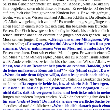
Sa`id Ibn Ğubair berichtete: Ich sagte Ibn `Abbas: „Nauf Al-Bikaali
ihm, begleitete, seien nicht dieselbe Person.“ Er erwiderte: „O der 
auf ihm, hielt eine Predigt vor den Kindern Israils. Er wurde gefrag
tadeln, weil er das Wissen nicht auf Allah zurückführte. Da offenbart
„O Allah, wie gelange ich zu ihm?“ Es wurde ihm gesagt: „Trage eine
einen Fisch in einem Korb mit sich trug. Ihn begleitete sein Bursche
Felsen. Der Fisch bewegte sich so heftig im Korb, bis er sich endl
seinen Bursche aber auch erstaunt. Sie gingen aber den ganzen Tag u
Musa seinem jungen Diener: »
„Bringe uns unser Mittagessen. Wir
bleiben sollte; »
Er sagte: „Siehst du! Als wir beim Felsen Rast ge
erinnern. Und er nahm seinen Weg im Meer auf wunderliche We
Felsen erreichten. Dort sah er einen Mann liegen. Er war mit einem
bin Musa!“ Er
(Al-Khidr)
sagte: „Musa, der zu Kindern Israils gehör
weiß. Andererseits besitze ich ein bisschen aus dem Wissen Allahs, w
lehrst, was dir an Besonnenheit
(auch: an rechtem Handeln)
gele
du keine umfassende Kenntnis hast?"
« »
Er
(Musa)
sagte: „Du wi
„Wenn du mir denn folg(en will)st, dann frage mich nach nichts, 
an ihnen vorbei. Sie
(Musa und Al-Khidr)
baten die Besitzer des Schi
mitfahren. »
Da zogen sie beide los, bis, als sie ein Schiff bestieg
zu lassen? Du hast da ja eine grauenhafte Sache begangen."
« »
E
nicht dafür, daß ich vergessen habe, und bedrücke mich in mein
Jungen mit anderen Jungen spielen. Al-Khidr aber schlug ihm den K
für eine
(andere)
Seele? Du hast da ja eine verwerfliche Sache b
aber diesmal nachdrücklicher: »
„Wenn ich dich danach
(noch einm