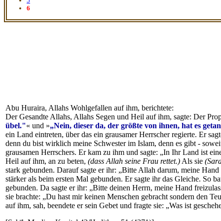
5
6
Abu Huraira, Allahs Wohlgefallen auf ihm, berichtete:
Der Gesandte Allahs, Allahs Segen und Heil auf ihm, sagte: Der Proph
übel."
« und »
„Nein, dieser da, der größte von ihnen, hat es geta
ein Land eintreten, über das ein grausamer Herrscher regierte. Er sa
denn du bist wirklich meine Schwester im Islam, denn es gibt - sowei
grausamen Herrschers. Er kam zu ihm und sagte: „In Ihr Land ist eine
Heil auf ihm, an zu beten,
(dass Allah seine Frau rettet.)
Als sie
(Sar
stark gebunden. Darauf sagte er ihr: „Bitte Allah darum, meine Han
stärker als beim ersten Mal gebunden. Er sagte ihr das Gleiche. So b
gebunden. Da sagte er ihr: „Bitte deinen Herrn, meine Hand freizula
sie brachte: „Du hast mir keinen Menschen gebracht sondern den Teu
auf ihm, sah, beendete er sein Gebet und fragte sie: „Was ist gesch