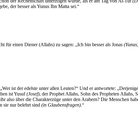
chon der Rechenschaft unterzogen wurde, als er am Tag von At-Tur
(D
ebe, der besser als Yunus Ibn Matta sei.“
ht für einen Diener (Allahs) zu sagen: „Ich bin besser als Jonas
(Yunus
Wer ist der edelste unter allen Leuten?“ Und er antwortete: „Derjenige,
chen ist Yusuf
(Josef)
, der Prophet Allahs, Sohn des Propheten Allahs, 
t ihr also über die Charakterzüge unter den Arabern? Die Menschen hab
n sie nur belehrt sind
(in Glaubensfragen)
.“