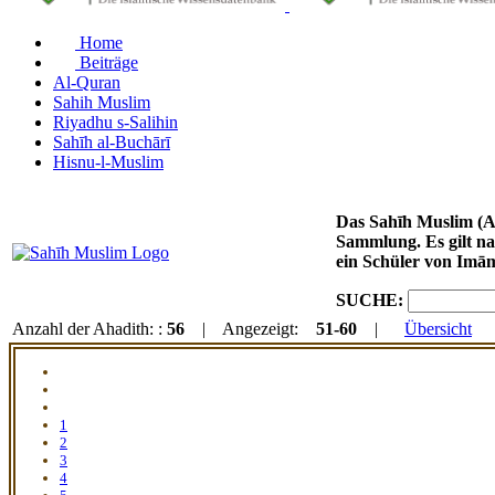
Home
Beiträge
Al-Quran
Sahih Muslim
Riyadhu s-Salihin
Sahīh al-Buchārī
Hisnu-l-Muslim
Das Sahīh Muslim (Arabisch: صحيح مسلم / DMG: Ṣaḥīḥ Muslim) von Imām Muslim ibn al-Haddschādsch
Sammlung. Es gilt na
ein Schüler von Imā
SUCHE:
Anzahl der Ahadith: :
56
| Angezeigt:
51-60
|
Übersicht
1
2
3
4