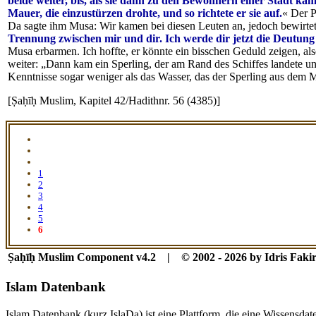
beide weiter, bis, als sie dann zu den Bewohnern einer Stadt kam
Mauer, die einzustürzen drohte, und so richtete er sie auf.
« Der P
Da sagte ihm Musa: Wir kamen bei diesen Leuten an, jedoch bewirtete
Trennung zwischen mir und dir. Ich werde dir jetzt die Deutung
Musa erbarmen. Ich hoffte, er könnte ein bisschen Geduld zeigen, als
weiter: „Dann kam ein Sperling, der am Rand des Schiffes landete 
Kenntnisse sogar weniger als das Wasser, das der Sperling aus dem M
[Ṣaḥīḥ Muslim, Kapitel 42/Hadithnr. 56 (4385)]
1
2
3
4
5
6
Ṣaḥīḥ Muslim Component v4.2 | © 2002 - 2026 by Idris Fakir
Islam Datenbank
Islam Datenbank (kurz IslaDa) ist eine Plattform, die eine Wissensda