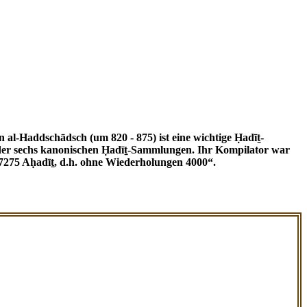
ne der sechs kanonischen Ḥadīṯ-Sammlungen. Ihr Kompilator war
7275 Aḥadīṯ, d.h. ohne Wiederholungen 4000“.