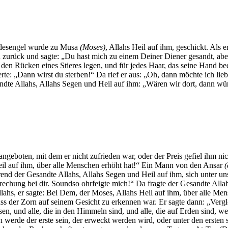
Todesengel wurde zu Musa
(Moses)
, Allahs Heil auf ihm, geschickt. Als 
n zurück und sagte: „Du hast mich zu einem Deiner Diener gesandt, abe
en Rücken eines Stieres legen, und für jedes Haar, das seine Hand bede
: „Dann wirst du sterben!“ Da rief er aus: „Oh, dann möchte ich lieber
dte Allahs, Allahs Segen und Heil auf ihm: „Wären wir dort, dann würd
ngeboten, mit dem er nicht zufrieden war, oder der Preis gefiel ihm n
eil auf ihm, über alle Menschen erhöht hat!“ Ein Mann von den Ansar
(
rend der Gesandte Allahs, Allahs Segen und Heil auf ihm, sich unter u
prechung bei dir. Soundso ohrfeigte mich!“ Da fragte der Gesandte All
hs, er sagte: Bei Dem, der Moses, Allahs Heil auf ihm, über alle Men
s der Zorn auf seinem Gesicht zu erkennen war. Er sagte dann: „Verglei
en, und alle, die in den Himmeln sind, und alle, die auf Erden sind, 
 werde der erste sein, der erweckt werden wird, oder unter den ersten