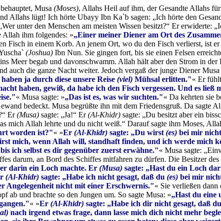
y behauptet, Musa
(Moses)
, Allahs Heil auf ihm, der Gesandte Allahs fü
Feind Allahs lügt! Ich hörte Ubayy Ibn Ka`b sagen: „Ich hörte den Gesa
t: „Wer unter den Menschen am meisten Wissen besitzt?“ Er erwiderte: „I
e Allah ihm folgendes: »
„Einer meiner Diener am Ort des Zusammen
n Fisch in einem Korb. An jenem Ort, wo du den Fisch verlierst, ist e
, Yuscha`
(Joshua)
Ibn Nun. Sie gingen fort, bis sie einen Felsen erreic
ich ins Meer begab und davonschwamm. Allah hält aber den Strom in de
nd auch die ganze Nacht weiter. Jedoch vergaß der junge Diener Musa 
 haben ja durch diese unsere Reise
(viel)
Mühsal erlitten."
« Er fühl
macht haben, gewiß, da habe ich den Fisch vergessen. Und es ließ 
ise."
« Musa sagte: »
„Das ist es, was wir suchten."
« Da kehrten sie b
 Gewand bedeckt. Musa begrüßte ihn mit dem Friedensgruß. Da sagte Al-
t?“ Er
(Musa)
sagte: „Ja!“ Er
(Al-Khidr)
sagte: „Du besitzt aber ein biss
as mich Allah lehrte und du nicht weiß.“ Darauf sagte ihm Moses, Alla
hrt worden ist?"
« »
Er
(Al-Khidr)
sagte: „Du wirst
(es)
bei mir nich
rst mich, wenn Allah will, standhaft finden, und ich werde mich k
bis ich selbst es dir gegenüber zuerst erwähne."
« Musa sagte: „Einv
ffes darum, an Bord des Schiffes mitfahren zu dürfen. Die Besitzer des 
en, er darin ein Loch machte. Er
(Musa)
sagte: „Hast du ein Loch da
r
(Al-Khidr)
sagte: „Habe ich nicht gesagt, daß du
(es)
bei mir nich
er Angelegenheit nicht mit einer Erschwernis."
« Sie verließen dann
opf ab und brachte so den Jungen um. So sagte Musa: »
„Hast du eine 
egangen."
« »
Er
(Al-Khidr)
sagte: „Habe ich dir nicht gesagt, daß d
al)
nach irgend etwas frage, dann lasse mich dich nicht mehr beglei