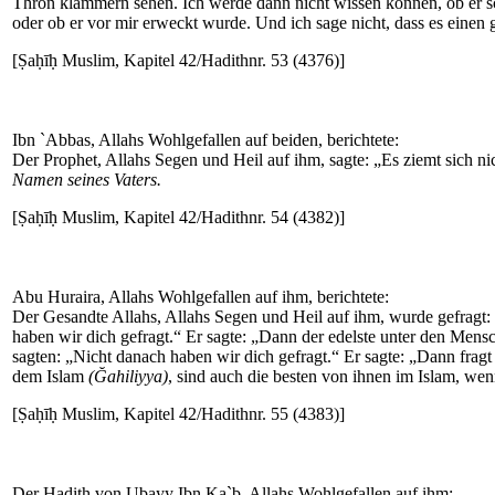
Thron klammern sehen. Ich werde dann nicht wissen können, ob er s
oder ob er vor mir erweckt wurde. Und ich sage nicht, dass es einen g
[Ṣaḥīḥ Muslim, Kapitel 42/Hadithnr. 53 (4376)]
Ibn `Abbas, Allahs Wohlgefallen auf beiden, berichtete:
Der Prophet, Allahs Segen und Heil auf ihm, sagte: „Es ziemt sich nic
Namen seines Vaters.
[Ṣaḥīḥ Muslim, Kapitel 42/Hadithnr. 54 (4382)]
Abu Huraira, Allahs Wohlgefallen auf ihm, berichtete:
Der Gesandte Allahs, Allahs Segen und Heil auf ihm, wurde gefragt: „
haben wir dich gefragt.“ Er sagte: „Dann der edelste unter den Mens
sagten: „Nicht danach haben wir dich gefragt.“ Er sagte: „Dann frag
dem Islam
(Ğahiliyya)
, sind auch die besten von ihnen im Islam, wen
[Ṣaḥīḥ Muslim, Kapitel 42/Hadithnr. 55 (4383)]
Der Hadith von Ubayy Ibn Ka`b, Allahs Wohlgefallen auf ihm: