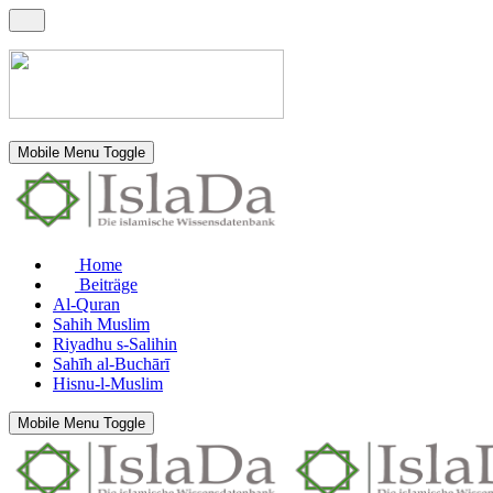
Mobile Menu Toggle
Home
Beiträge
Al-Quran
Sahih Muslim
Riyadhu s-Salihin
Sahīh al-Buchārī
Hisnu-l-Muslim
Mobile Menu Toggle