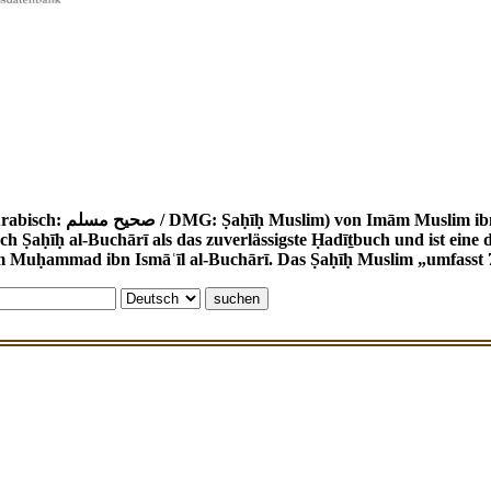
 (um 820 - 875) ist eine wichtige Ḥadīṯ-
ch Ṣaḥīḥ al-Buchārī als das zuverlässigste Ḥadīṯbuch und ist ei
m Muḥammad ibn Ismāʿīl al-Buchārī. Das Ṣaḥīḥ Muslim „umfasst 