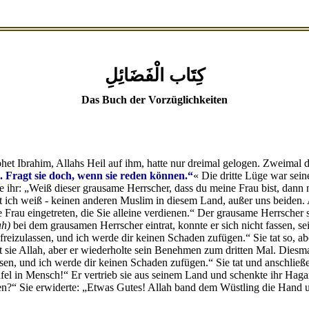
كِتَاب الْفَضَائِلِ
Das Buch der Vorzüglichkeiten
et Ibrahim, Allahs Heil auf ihm, hatte nur dreimal gelogen. Zweimal d
n. Fragt sie doch, wenn sie reden können.“
« Die dritte Lüge war sein
gte ihr: „Weiß dieser grausame Herrscher, dass du meine Frau bist, dann
t ich weiß - keinen anderen Muslim in diesem Land, außer uns beiden. Al
 Frau eingetreten, die Sie alleine verdienen.“ Der grausame Herrscher 
ah)
bei dem grausamen Herrscher eintrat, konnte er sich nicht fassen, 
d freizulassen, und ich werde dir keinen Schaden zufügen.“ Sie tat so
at sie Allah, aber er wiederholte sein Benehmen zum dritten Mal. Diesm
ssen, und ich werde dir keinen Schaden zufügen.“ Sie tat und anschließ
fel in Mensch!“ Er vertrieb sie aus seinem Land und schenkte ihr Hag
ehen?“ Sie erwiderte: „Etwas Gutes! Allah band dem Wüstling die Hand u