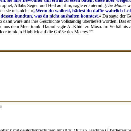
en, sie ihre Bewohner um etwas zu essen baten; diese aber weigerte
rophet, Allahs Segen und Heil auf ihm, sagte erläuternd:
(Die Mauer w
n sie uns nicht. »
„Wenn du wolltest, hättest du dafür wahrlich 
 dessen kundtun, was du nicht aushalten konntest.
« Da sagte der G
o dann wäre uns ihre Geschichte vollständig überliefert worden. Das e
und aus dem Meer trank. Darauf sagte Al-Khidr zu Musa: Im Verhältnis
eer trank in Hinblick auf die Größe des Meeres.““
i
tenbank mit deutschsprachigem Inhalt zu Qurʾān, Hadithe (Überlieferung