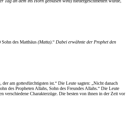
er Tag an dem ins Horn geblasen wird)
niedergeschmettert wurde,
)
Sohn des Matthäus
(Matta)
.“
Dabei erwähnte der Prophet den
 der am gottesfürchtigsten ist.“ Die Leute sagten: „Nicht danach
Sohn des Propheten Allahs, Sohn des Freundes Allahs.“ Die Leute
en verschiedene Charakterzüge. Die besten von ihnen in der Zeit vor