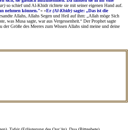
n sich, sie gastlich aufzunehmen. Da fanden sie in ihr eine
ar)
so schief und Al-Khidr richtete sie mit seiner eigenen Hand auf.
Lohn nehmen können."
« »
Er
(Al-Khidr)
sagte: „Das ist die
esandte Allahs, Allahs Segen und Heil auf ihm: „Allah möge Sich
rste, was Musa sagte, war aus Vergessenheit.“ Der Prophet sagte
 zu der Größe des Meeres zum Wissen Allahs sind meine und deine
en), Tafsir (Erläuterung des Qurʾān), Dua (Bittgebete),