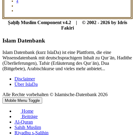
4
Ṣaḥīḥ Muslim Component v4.2 | © 2002 - 2026 by Idris
Fakiri
Islam Datenbank
Islam Datenbank (kurz IslaDa) ist eine Plattform, die eine
Wissensdatenbank mit deutschsprachigem Inhalt zu Qurʾān, Hadithe
(Überlieferungen), Tafsir (Erläuterung des Qurʾān), Dua
(Bittgebete), Arabischkurse und vieles mehr anbietet...
Disclaimer
Über IslaDa
Alle Rechte vorbehalten © Islamische-Datenbank 2026
Mobile Menu Toggle
Home
Beiträge
Al-Quran
Sahih Muslim
Riyadhu s-Salihin