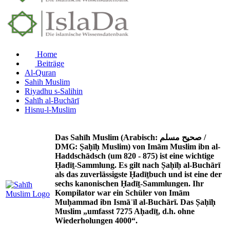
Home
Beiträge
Al-Quran
Sahih Muslim
Riyadhu s-Salihin
Sahīh al-Buchārī
Hisnu-l-Muslim
Das Sahīh Muslim (Arabisch: صحيح مسلم /
DMG: Ṣaḥīḥ Muslim) von Imām Muslim ibn al-
Haddschādsch (um 820 - 875) ist eine wichtige
Ḥadīṯ-Sammlung. Es gilt nach Ṣaḥīḥ al-Buchārī
als das zuverlässigste Ḥadīṯbuch und ist eine der
sechs kanonischen Ḥadīṯ-Sammlungen. Ihr
Kompilator war ein Schüler von Imām
Muḥammad ibn Ismāʿīl al-Buchārī. Das Ṣaḥīḥ
Muslim „umfasst 7275 Aḥadīṯ, d.h. ohne
Wiederholungen 4000“.