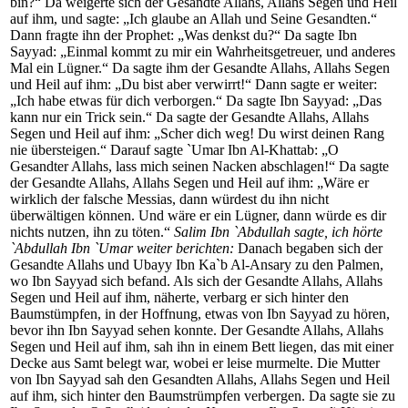
bin?“ Da weigerte sich der Gesandte Allahs, Allahs Segen und Heil
auf ihm, und sagte: „Ich glaube an Allah und Seine Gesandten.“
Dann fragte ihn der Prophet: „Was denkst du?“ Da sagte Ibn
Sayyad: „Einmal kommt zu mir ein Wahrheitsgetreuer, und anderes
Mal ein Lügner.“ Da sagte ihm der Gesandte Allahs, Allahs Segen
und Heil auf ihm: „Du bist aber verwirrt!“ Dann sagte er weiter:
„Ich habe etwas für dich verborgen.“ Da sagte Ibn Sayyad: „Das
kann nur ein Trick sein.“ Da sagte der Gesandte Allahs, Allahs
Segen und Heil auf ihm: „Scher dich weg! Du wirst deinen Rang
nie übersteigen.“ Darauf sagte `Umar Ibn Al-Khattab: „O
Gesandter Allahs, lass mich seinen Nacken abschlagen!“ Da sagte
der Gesandte Allahs, Allahs Segen und Heil auf ihm: „Wäre er
wirklich der falsche Messias, dann würdest du ihn nicht
überwältigen können. Und wäre er ein Lügner, dann würde es dir
nichts nutzen, ihn zu töten.“
Salim Ibn `Abdullah sagte, ich hörte
`Abdullah Ibn `Umar weiter berichten:
Danach begaben sich der
Gesandte Allahs und Ubayy Ibn Ka`b Al-Ansary zu den Palmen,
wo Ibn Sayyad sich befand. Als sich der Gesandte Allahs, Allahs
Segen und Heil auf ihm, näherte, verbarg er sich hinter den
Baumstümpfen, in der Hoffnung, etwas von Ibn Sayyad zu hören,
bevor ihn Ibn Sayyad sehen konnte. Der Gesandte Allahs, Allahs
Segen und Heil auf ihm, sah ihn in einem Bett liegen, das mit einer
Decke aus Samt belegt war, wobei er leise murmelte. Die Mutter
von Ibn Sayyad sah den Gesandten Allahs, Allahs Segen und Heil
auf ihm, sich hinter den Baumstrümpfen verbergen. Da sagte sie zu