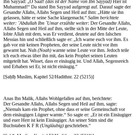
Ibn Sayyad: „O Saaf!
(das ist der Name von Ibn Sayyad)
Hier ist
Muhammad!“ Da stand Ibn Sayyad aufgeregt auf. Darauf sagte der
Gesandte Allahs, Allahs Segen und Heil auf ihm: „Hätte sie ihn
gelassen, hätte er seine Sache klargemacht.“
Salim berichtete
weiter: `Abdullah Ibn `Umar erzählte weiter:
Der Gesandte Allahs,
Allahs Segen und Heil auf ihm, stellte sich in der Mitte der Leute,
lobte Allah mit dem, was Er verdient, deutete auf den falschen
Messias hin und schließlich sagte er: „Ich warne euch vor ihm. Es
gab vor mir keinen Propheten, der seine Leute nicht vor ihm
gewarnt hat. Nuh
(Noah)
warnte seine Leute vor ihm. Jedoch teile
ich euch etwas über ihn mit, das kein Prophet seinen Leuten
mitgeteilt hat. Wisset, dass er einäugig ist. Und Allah, Segensreich
und Erhaben sei Er, ist nicht einäugig.“
[Ṣaḥīḥ Muslim, Kapitel 52/Hadithnr. 22 (5215)]
Anas Ibn Malik, Allahs Wohlgefallen auf ihm, berichtete:
Der Gesandte Allahs, Allahs Segen und Heil auf ihm, sagte:
„Niemals kam ein Prophet, ohne dass er seine Gemeinschaft vor
dem einäugigen Lügner warnte.“ So sagte er: „Er ist ein Einäugiger
und euer Herr ist kein Einäugiger. An seiner Stirn sind die
Buchstaben K F R
(Ungläubig)
geschrieben.“