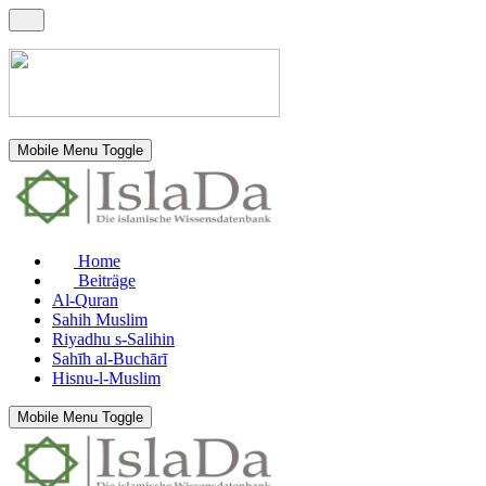
Mobile Menu Toggle
Home
Beiträge
Al-Quran
Sahih Muslim
Riyadhu s-Salihin
Sahīh al-Buchārī
Hisnu-l-Muslim
Mobile Menu Toggle