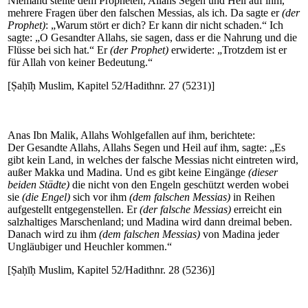
Niemand stellte dem Propheten, Allahs Segen und Heil auf ihm,
mehrere Fragen über den falschen Messias, als ich. Da sagte er
(der
Prophet)
: „Warum stört er dich? Er kann dir nicht schaden.“ Ich
sagte: „O Gesandter Allahs, sie sagen, dass er die Nahrung und die
Flüsse bei sich hat.“ Er
(der Prophet)
erwiderte: „Trotzdem ist er
für Allah von keiner Bedeutung.“
[Ṣaḥīḥ Muslim, Kapitel 52/Hadithnr. 27 (5231)]
Anas Ibn Malik, Allahs Wohlgefallen auf ihm, berichtete:
Der Gesandte Allahs, Allahs Segen und Heil auf ihm, sagte: „Es
gibt kein Land, in welches der falsche Messias nicht eintreten wird,
außer Makka und Madina. Und es gibt keine Eingänge
(dieser
beiden Städte)
die nicht von den Engeln geschützt werden wobei
sie
(die Engel)
sich vor ihm
(dem falschen Messias)
in Reihen
aufgestellt entgegenstellen. Er
(der falsche Messias)
erreicht ein
salzhaltiges Marschenland; und Madina wird dann dreimal beben.
Danach wird zu ihm
(dem falschen Messias)
von Madina jeder
Ungläubiger und Heuchler kommen.“
[Ṣaḥīḥ Muslim, Kapitel 52/Hadithnr. 28 (5236)]