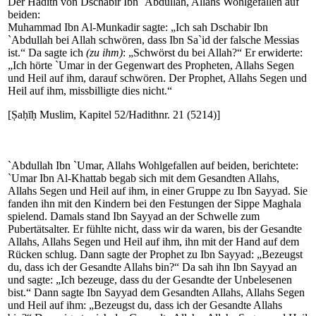
Der Hadith von Dschabir Ibn `Abdullah, Allahs Wohlgefallen auf
beiden:
Muhammad Ibn Al-Munkadir sagte: „Ich sah Dschabir Ibn
`Abdullah bei Allah schwören, dass Ibn Sa`id der falsche Messias
ist.“ Da sagte ich
(zu ihm)
: „Schwörst du bei Allah?“ Er erwiderte:
„Ich hörte `Umar in der Gegenwart des Propheten, Allahs Segen
und Heil auf ihm, darauf schwören. Der Prophet, Allahs Segen und
Heil auf ihm, missbilligte dies nicht.“
[Ṣaḥīḥ Muslim, Kapitel 52/Hadithnr. 21 (5214)]
`Abdullah Ibn `Umar, Allahs Wohlgefallen auf beiden, berichtete:
`Umar Ibn Al-Khattab begab sich mit dem Gesandten Allahs,
Allahs Segen und Heil auf ihm, in einer Gruppe zu Ibn Sayyad. Sie
fanden ihn mit den Kindern bei den Festungen der Sippe Maghala
spielend. Damals stand Ibn Sayyad an der Schwelle zum
Pubertätsalter. Er fühlte nicht, dass wir da waren, bis der Gesandte
Allahs, Allahs Segen und Heil auf ihm, ihn mit der Hand auf dem
Rücken schlug. Dann sagte der Prophet zu Ibn Sayyad: „Bezeugst
du, dass ich der Gesandte Allahs bin?“ Da sah ihn Ibn Sayyad an
und sagte: „Ich bezeuge, dass du der Gesandte der Unbelesenen
bist.“ Dann sagte Ibn Sayyad dem Gesandten Allahs, Allahs Segen
und Heil auf ihm: „Bezeugst du, dass ich der Gesandte Allahs