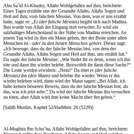
Abu Sa`id Al-Khudry, Allahs Wohlgefallen auf ihm, berichtete:
Eines Tages erzählte uns der Gesandte Allahs, Allahs Segen und
Heil auf ihm, vom falschen Messias. Von dem, was er uns erzählt
hatte, sagte er: „Er
(der falsche Messias)
begibt sich nach Madina.
Ihm wurde von Allah der Eingang dort verwehrt. Er wird ein
salzhaltiges Marschenland in der Nähe von Madina erreichen. An
jenem Tag wird zu ihm ein Mann gehen, der der Beste unter allen
Menschen ist
- oder zu den besten Menschen gehört.
Dieser sagt:
„Ich bezeuge, dass du der falsche Messias bist, von dem der
Gesandte Allahs, Allahs Segen und Heil auf ihm, uns erzählt hat.“
Da sagte der falsche Messias: „Wie findet ihr es denn, wenn ich ihn
töte und dann ihn wieder belebe. Bezweifelt ihr dann diese Sache?“
Die Leute werden erwidern: „Nein!“ Da tötet er
(der falsche
Messias)
ihn
(den Mann)
und belebte ihn wieder. Wenn er ihn
wieder beleben wird, dann wird der Mann sagen: „Bei Allah, ich
habe keinen besseren Beweis, dass du der falsche Messias bist, als
das, was ich jetzt sehe.“ Da wird der falsche Messias ihn versuchen
zu töten, aber Allah wird ihm keine Macht über ihn geben.“
[Ṣaḥīḥ Muslim, Kapitel 52/Hadithnr. 26 (5229)]
Al-Mughira Ibn Schu`ba, Allahs Wohlgefallen auf ihm, berichtete: