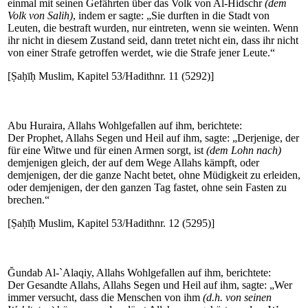
einmal mit seinen Gefährten über das Volk von Al-Hidschr
(dem
Volk von Salih)
, indem er sagte: „Sie durften in die Stadt von
Leuten, die bestraft wurden, nur eintreten, wenn sie weinten. Wenn
ihr nicht in diesem Zustand seid, dann tretet nicht ein, dass ihr nicht
von einer Strafe getroffen werdet, wie die Strafe jener Leute.“
[Ṣaḥīḥ Muslim, Kapitel 53/Hadithnr. 11 (5292)]
Abu Huraira, Allahs Wohlgefallen auf ihm, berichtete:
Der Prophet, Allahs Segen und Heil auf ihm, sagte: „Derjenige, der
für eine Witwe und für einen Armen sorgt, ist
(dem Lohn nach)
demjenigen gleich, der auf dem Wege Allahs kämpft, oder
demjenigen, der die ganze Nacht betet, ohne Müdigkeit zu erleiden,
oder demjenigen, der den ganzen Tag fastet, ohne sein Fasten zu
brechen.“
[Ṣaḥīḥ Muslim, Kapitel 53/Hadithnr. 12 (5295)]
Ğundab Al-`Alaqiy, Allahs Wohlgefallen auf ihm, berichtete:
Der Gesandte Allahs, Allahs Segen und Heil auf ihm, sagte: „Wer
immer versucht, dass die Menschen von ihm
(d.h. von seinen