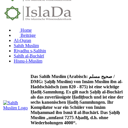
Home
Beiträge
Al-Quran
Sahih Muslim
Riyadhu s-Salihin
Sahīh al-Buchārī
Hisnu-l-Muslim
Das Sahīh Muslim (Arabisch: صحيح مسلم /
DMG: Ṣaḥīḥ Muslim) von Imām Muslim ibn al-
Haddschādsch (um 820 - 875) ist eine wichtige
Ḥadīṯ-Sammlung. Es gilt nach Ṣaḥīḥ al-Buchārī
als das zuverlässigste Ḥadīṯbuch und ist eine der
sechs kanonischen Ḥadīṯ-Sammlungen. Ihr
Kompilator war ein Schüler von Imām
Muḥammad ibn Ismāʿīl al-Buchārī. Das Ṣaḥīḥ
Muslim „umfasst 7275 Aḥadīṯ, d.h. ohne
Wiederholungen 4000“.