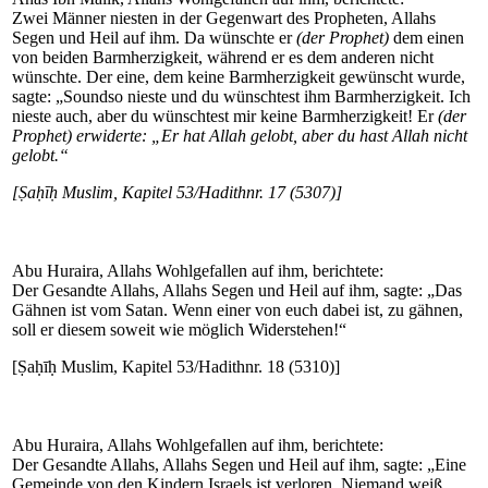
Zwei Männer niesten in der Gegenwart des Propheten, Allahs
Segen und Heil auf ihm. Da wünschte er
(der Prophet)
dem einen
von beiden Barmherzigkeit, während er es dem anderen nicht
wünschte. Der eine, dem keine Barmherzigkeit gewünscht wurde,
sagte: „Soundso nieste und du wünschtest ihm Barmherzigkeit. Ich
nieste auch, aber du wünschtest mir keine Barmherzigkeit! Er
(der
Prophet) erwiderte: „Er hat Allah gelobt, aber du hast Allah nicht
gelobt.“
[Ṣaḥīḥ Muslim, Kapitel 53/Hadithnr. 17 (5307)]
Abu Huraira, Allahs Wohlgefallen auf ihm, berichtete:
Der Gesandte Allahs, Allahs Segen und Heil auf ihm, sagte: „Das
Gähnen ist vom Satan. Wenn einer von euch dabei ist, zu gähnen,
soll er diesem soweit wie möglich Widerstehen!“
[Ṣaḥīḥ Muslim, Kapitel 53/Hadithnr. 18 (5310)]
Abu Huraira, Allahs Wohlgefallen auf ihm, berichtete:
Der Gesandte Allahs, Allahs Segen und Heil auf ihm, sagte: „Eine
Gemeinde von den Kindern Israels ist verloren. Niemand weiß,