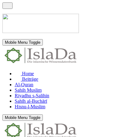
Mobile Menu Toggle
Home
Beiträge
Al-Quran
Sahih Muslim
Riyadhu s-Salihin
Sahīh al-Buchārī
Hisnu-l-Muslim
Mobile Menu Toggle