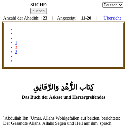
SUCHE:
Anzahl der Ahadith: :
23
| Angezeigt:
11-20
|
Übersicht
1
2
3
كِتَاب الزُّهْدِ وَالرَّقَائِقِ
Das Buch der Askese und Herzergreifendes
`Abdullah Ibn `Umar, Allahs Wohlgefallen auf beiden, berichtete:
Der Gesandte Allahs, Allahs Segen und Heil auf ihm, sprach