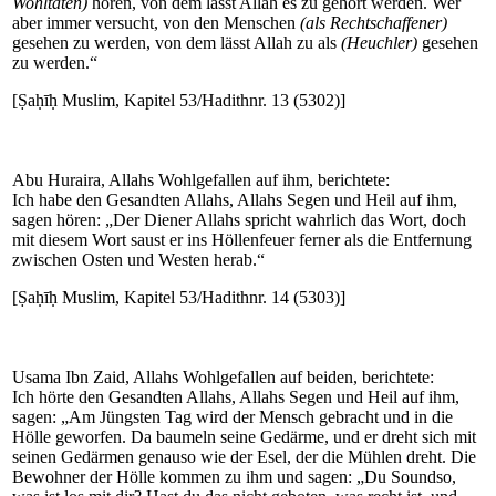
Wohltaten)
hören, von dem lässt Allah es zu gehört werden. Wer
aber immer versucht, von den Menschen
(als Rechtschaffener)
gesehen zu werden, von dem lässt Allah zu als
(Heuchler)
gesehen
zu werden.“
[Ṣaḥīḥ Muslim, Kapitel 53/Hadithnr. 13 (5302)]
Abu Huraira, Allahs Wohlgefallen auf ihm, berichtete:
Ich habe den Gesandten Allahs, Allahs Segen und Heil auf ihm,
sagen hören: „Der Diener Allahs spricht wahrlich das Wort, doch
mit diesem Wort saust er ins Höllenfeuer ferner als die Entfernung
zwischen Osten und Westen herab.“
[Ṣaḥīḥ Muslim, Kapitel 53/Hadithnr. 14 (5303)]
Usama Ibn Zaid, Allahs Wohlgefallen auf beiden, berichtete:
Ich hörte den Gesandten Allahs, Allahs Segen und Heil auf ihm,
sagen: „Am Jüngsten Tag wird der Mensch gebracht und in die
Hölle geworfen. Da baumeln seine Gedärme, und er dreht sich mit
seinen Gedärmen genauso wie der Esel, der die Mühlen dreht. Die
Bewohner der Hölle kommen zu ihm und sagen: „Du Soundso,