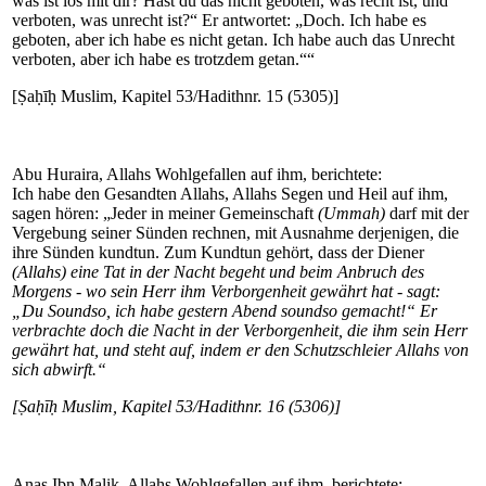
was ist los mit dir? Hast du das nicht geboten, was recht ist, und
verboten, was unrecht ist?“ Er antwortet: „Doch. Ich habe es
geboten, aber ich habe es nicht getan. Ich habe auch das Unrecht
verboten, aber ich habe es trotzdem getan.““
[Ṣaḥīḥ Muslim, Kapitel 53/Hadithnr. 15 (5305)]
Abu Huraira, Allahs Wohlgefallen auf ihm, berichtete:
Ich habe den Gesandten Allahs, Allahs Segen und Heil auf ihm,
sagen hören: „Jeder in meiner Gemeinschaft
(Ummah)
darf mit der
Vergebung seiner Sünden rechnen, mit Ausnahme derjenigen, die
ihre Sünden kundtun. Zum Kundtun gehört, dass der Diener
(Allahs)
eine Tat in der Nacht begeht und beim Anbruch des
Morgens - wo sein Herr ihm Verborgenheit gewährt hat - sagt:
„Du Soundso, ich habe gestern Abend soundso gemacht!“ Er
verbrachte doch die Nacht in der Verborgenheit, die ihm sein Herr
gewährt hat, und steht auf, indem er den Schutzschleier Allahs von
sich abwirft.“
[Ṣaḥīḥ Muslim, Kapitel 53/Hadithnr. 16 (5306)]
Anas Ibn Malik, Allahs Wohlgefallen auf ihm, berichtete: