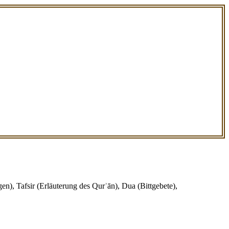
en), Tafsir (Erläuterung des Qurʾān), Dua (Bittgebete),