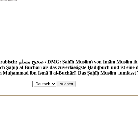
 (um 820 - 875) ist eine wichtige Ḥadīṯ-
ch Ṣaḥīḥ al-Buchārī als das zuverlässigste Ḥadīṯbuch und ist ei
m Muḥammad ibn Ismāʿīl al-Buchārī. Das Ṣaḥīḥ Muslim „umfasst 