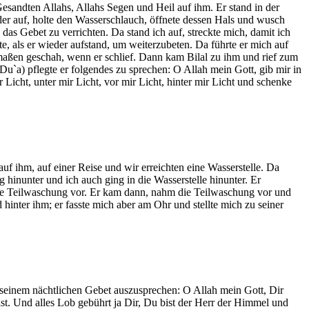
esandten Allahs, Allahs Segen und Heil auf ihm. Er stand in der
der auf, holte den Wasserschlauch, öffnete dessen Hals und wusch
 das Gebet zu verrichten. Da stand ich auf, streckte mich, damit ich
te, als er wieder aufstand, um weiterzubeten. Da führte er mich auf
rmaßen geschah, wenn er schlief. Dann kam Bilal zu ihm und rief zum
u`a) pflegte er folgendes zu sprechen: O Allah mein Gott, gib mir in
Licht, unter mir Licht, vor mir Licht, hinter mir Licht und schenke
f ihm, auf einer Reise und wir erreichten eine Wasserstelle. Da
 hinunter und ich auch ging in die Wasserstelle hinunter. Er
ür die Teilwaschung vor. Er kam dann, nahm die Teilwaschung vor und
hinter ihm; er fasste mich aber am Ohr und stellte mich zu seiner
n seinem nächtlichen Gebet auszusprechen: O Allah mein Gott, Dir
st. Und alles Lob gebührt ja Dir, Du bist der Herr der Himmel und