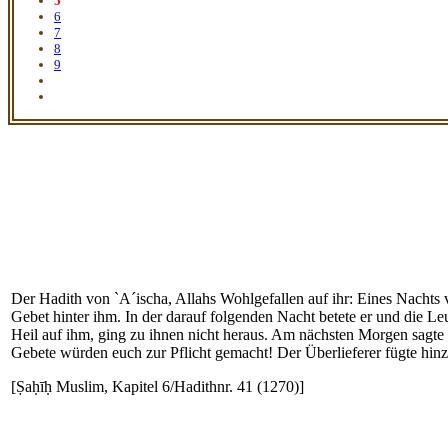
5
6
7
8
9
Der Hadith von `A´ischa, Allahs Wohlgefallen auf ihr: Eines Nachts v
Gebet hinter ihm. In der darauf folgenden Nacht betete er und die Le
Heil auf ihm, ging zu ihnen nicht heraus. Am nächsten Morgen sagte e
Gebete würden euch zur Pflicht gemacht! Der Überlieferer fügte hin
[Ṣaḥīḥ Muslim, Kapitel 6/Hadithnr. 41 (1270)]