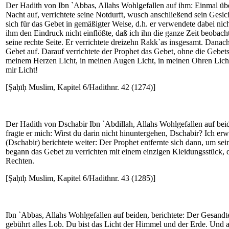
Der Hadith von Ibn `Abbas, Allahs Wohlgefallen auf ihm: Einmal über
Nacht auf, verrichtete seine Notdurft, wusch anschließend sein Gesi
sich für das Gebet in gemäßigter Weise, d.h. er verwendete dabei nich
ihm den Eindruck nicht einflößte, daß ich ihn die ganze Zeit beobacht
seine rechte Seite. Er verrichtete dreizehn Rakk`as insgesamt. Dana
Gebet auf. Darauf verrichtete der Prophet das Gebet, ohne die Gebet
meinem Herzen Licht, in meinen Augen Licht, in meinen Ohren Licht, a
mir Licht!
[Ṣaḥīḥ Muslim, Kapitel 6/Hadithnr. 42 (1274)]
Der Hadith von Dschabir Ibn `Abdillah, Allahs Wohlgefallen auf beid
fragte er mich: Wirst du darin nicht hinuntergehen, Dschabir? Ich er
(Dschabir) berichtete weiter: Der Prophet entfernte sich dann, um se
begann das Gebet zu verrichten mit einem einzigen Kleidungsstück, de
Rechten.
[Ṣaḥīḥ Muslim, Kapitel 6/Hadithnr. 43 (1285)]
Ibn `Abbas, Allahs Wohlgefallen auf beiden, berichtete: Der Gesandt
gebührt alles Lob. Du bist das Licht der Himmel und der Erde. Und a