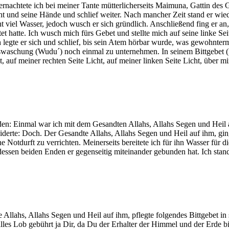
nachtete ich bei meiner Tante mütterlicherseits Maimuna, Gattin des G
cht und seine Hände und schlief weiter. Nach mancher Zeit stand er wie
t viel Wasser, jedoch wusch er sich gründlich. Anschließend fing er an,
et hatte. Ich wusch mich fürs Gebet und stellte mich auf seine linke Sei
ch legte er sich und schlief, bis sein Atem hörbar wurde, was gewohnte
swaschung (Wudu´) noch einmal zu unternehmen. In seinem Bittgebet (D
uf meiner rechten Seite Licht, auf meiner linken Seite Licht, über mir 
en: Einmal war ich mit dem Gesandten Allahs, Allahs Segen und Heil au
widerte: Doch. Der Gesandte Allahs, Allahs Segen und Heil auf ihm, ging
ine Notdurft zu verrichten. Meinerseits bereitete ich für ihn Wasser f
ssen beiden Enden er gegenseitig miteinander gebunden hat. Ich stand 
e Allahs, Allahs Segen und Heil auf ihm, pflegte folgendes Bittgebet i
lles Lob gebührt ja Dir, da Du der Erhalter der Himmel und der Erde bi