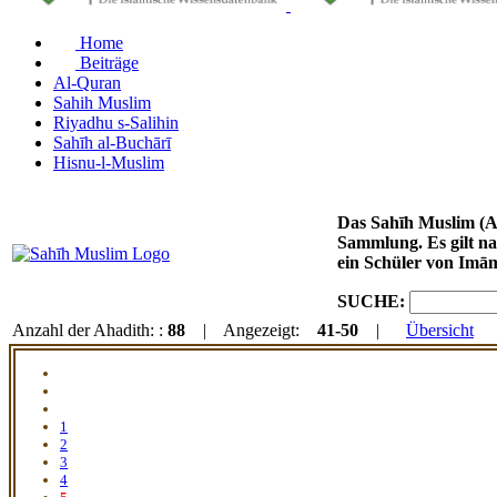
Home
Beiträge
Al-Quran
Sahih Muslim
Riyadhu s-Salihin
Sahīh al-Buchārī
Hisnu-l-Muslim
Das Sahīh Muslim (Arabisch: صحيح مسلم / DMG: Ṣaḥīḥ Muslim) von Imām Muslim ibn al-Haddschādsch
Sammlung. Es gilt na
ein Schüler von Imā
SUCHE:
Anzahl der Ahadith: :
88
| Angezeigt:
41-50
|
Übersicht
1
2
3
4