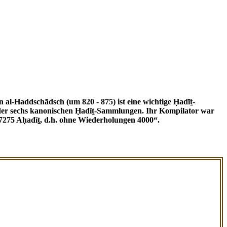
ne der sechs kanonischen Ḥadīṯ-Sammlungen. Ihr Kompilator war
7275 Aḥadīṯ, d.h. ohne Wiederholungen 4000“.