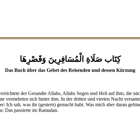
كِتَاب صَلَاةِ الْمُسَافِرِينَ وَقَصْرِهَا
Das Buch über das Gebet des Reisenden und dessen Kürzung
errichtete der Gesandte Allahs, Allahs Segen und Heil auf ihm, die nä
ute vermehrten sich hinter ihm. In der dritten und vierten Nacht versam
r: Ich sah, was ihr (gestern) gemacht habt. Was mich aber daran gehinde
zu: Das passierte im Ramadan.