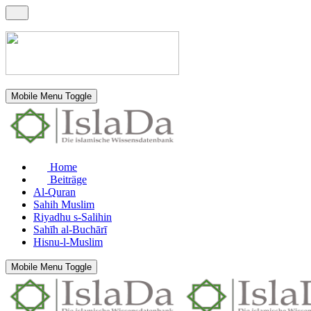
Mobile Menu Toggle
Home
Beiträge
Al-Quran
Sahih Muslim
Riyadhu s-Salihin
Sahīh al-Buchārī
Hisnu-l-Muslim
Mobile Menu Toggle