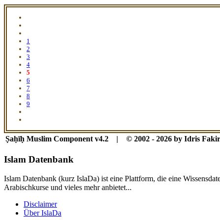
1
2
3
4
5
6
7
8
9
Ṣaḥīḥ Muslim Component v4.2 | © 2002 - 2026 by Idris Fakir
Islam Datenbank
Islam Datenbank (kurz IslaDa) ist eine Plattform, die eine Wissensda
Arabischkurse und vieles mehr anbietet...
Disclaimer
Über IslaDa