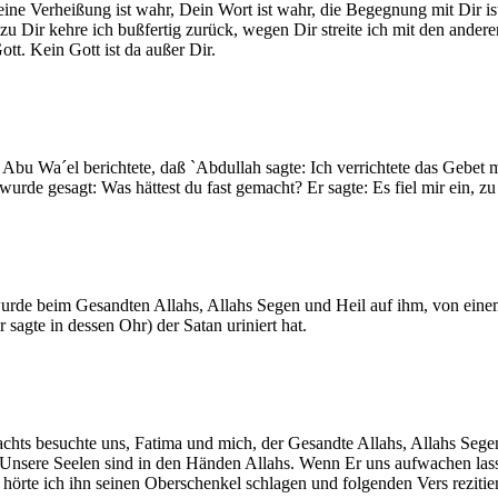
eine Verheißung ist wahr, Dein Wort ist wahr, die Begegnung mit Dir ist
 zu Dir kehre ich bußfertig zurück, wegen Dir streite ich mit den ander
tt. Kein Gott ist da außer Dir.
Abu Wa´el berichtete, daß `Abdullah sagte: Ich verrichtete das Gebet 
urde gesagt: Was hättest du fast gemacht? Er sagte: Es fiel mir ein, zu
 wurde beim Gesandten Allahs, Allahs Segen und Heil auf ihm, von ein
 sagte in dessen Ohr) der Satan uriniert hat.
achts besuchte uns, Fatima und mich, der Gesandte Allahs, Allahs Segen
 Unsere Seelen sind in den Händen Allahs. Wenn Er uns aufwachen las
hörte ich ihn seinen Oberschenkel schlagen und folgenden Vers rezitie