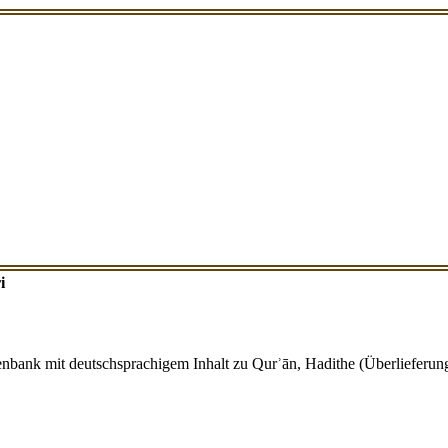
i
tenbank mit deutschsprachigem Inhalt zu Qurʾān, Hadithe (Überlieferung