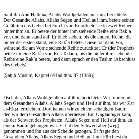
Sahl Ibn Abu Hathma, Allahs Wohlgefallen auf ihm, berichtete:
Der Gesandte Allahs, Allahs Segen und Heil auf ihm, betete seinen
Gefährten das Gebet bei Furcht vor. Er ordnete sie in zwei Reihen
hinter ihm an. Er betete der hinter ihm stehende Reihe eine Rak`a
vor, und dann stand auf. Er blieb stehen, bis die andere Reihe, die
hinter der ersten stand, eine Rak`a betete. Diese trat dann vor,
während die am Vorne stehende Reihe zurücktrat. Er (der Prophet)
betete ihr eine Rak`a vor. Er saß dann, bis die hinter ihm stehende
Reihe eine Rak`a betete, und dann sprach er den Taslim (Abschluss
des Gebets).
[Ṣaḥīḥ Muslim, Kapitel 6/Hadithnr. 87 (1389)]
Dschabir, Allahs Wohlgefallen auf ihm, berichtete: Wir fuhren mit
dem Gesandten Allahs, Allahs Segen und Heil auf ihm, bis wir Zat-
ar-Riqa` erreichten. Dort kamen wir zu einem schattigen Baum,
den wir dem Gesandten Allahs überließen. Ein Ungläubiger kam,
als der Schwert des Propheten, Allahs Segen und Heil auf ihm, an
einem Baum gehangen war. Er hat den Schwert aber (weg)
genommen und ihn aus der Scheide gezogen. Er fragte den
Gesandten Allahs, Allahs Segen und Heil auf ihm: Fürchtest du