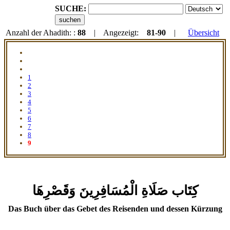
SUCHE:
Anzahl der Ahadith: :
88
| Angezeigt:
81-90
|
Übersicht
1
2
3
4
5
6
7
8
9
كِتَاب صَلَاةِ الْمُسَافِرِينَ وَقَصْرِهَا
Das Buch über das Gebet des Reisenden und dessen Kürzung