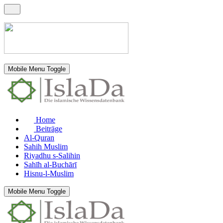
Mobile Menu Toggle
Home
Beiträge
Al-Quran
Sahih Muslim
Riyadhu s-Salihin
Sahīh al-Buchārī
Hisnu-l-Muslim
Mobile Menu Toggle