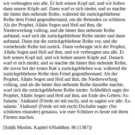
wir verbeugten uns alle. Er hob seinen Kopf auf, und wir hoben
dann unsere Köpfe auf. Dann warf er sich nieder, und so machte
die hinter ihm stehende Reihe, während die zurückgebliebene
Reihe dem Feind gegenüberstand, um die Betenden zu schützen.
Als der Prophet, Allahs Segen und Heil auf ihm, die
Niederwerfung vollzog, und die hinter ihm stehende Reihe
aufstand, warf sich die zurückgebliebene Reihe nieder und dann
aufstand. Dann trat die zurückgebliebene Reihe vor, und die
vorstehende Reihe trat zurück. Dann verbeugte sich der Prophet,
Allahs Segen und Heil auf ihm, und wir verbeugten uns alle. Er
hob seinen Kopf auf, und wir hoben unsere Köpfe auf. Danach
warf er sich nieder, und so machte die hinter ihm stehende Reihe,
die zuvor bei der ersten Rak`a zurückgeblieben war, während die
zurückgebliebene Reihe dem Feind gegenüberstand. Als der
Prophet, Allahs Segen und Heil auf ihm, die Niederwerfung
vollzog, und als die hinter ihm stehende Reihe dasselbe machte,
warf sich die zurückgebliebene Reihe nieder. Schließlich sagte der
Prophet, Allahs Segen und Heil auf ihm, am Ende des Gebets: As-
Salamu `Alaikum! (Friede sei mit euch), und so sagten wir alle: As-
salamu `Alaikum! (Friede sei mit euch) Dschabir sagte: (Sie
schützten einander) genauso, wie eure Schützer es heute mit ihren
Fürsten machen.
[Ṣaḥīḥ Muslim, Kapitel 6/Hadithnr. 86 (1387)]