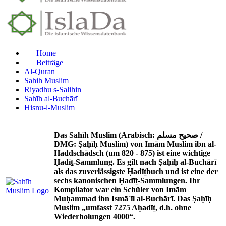
Home
Beiträge
Al-Quran
Sahih Muslim
Riyadhu s-Salihin
Sahīh al-Buchārī
Hisnu-l-Muslim
Das Sahīh Muslim (Arabisch: صحيح مسلم /
DMG: Ṣaḥīḥ Muslim) von Imām Muslim ibn al-
Haddschādsch (um 820 - 875) ist eine wichtige
Ḥadīṯ-Sammlung. Es gilt nach Ṣaḥīḥ al-Buchārī
als das zuverlässigste Ḥadīṯbuch und ist eine der
sechs kanonischen Ḥadīṯ-Sammlungen. Ihr
Kompilator war ein Schüler von Imām
Muḥammad ibn Ismāʿīl al-Buchārī. Das Ṣaḥīḥ
Muslim „umfasst 7275 Aḥadīṯ, d.h. ohne
Wiederholungen 4000“.