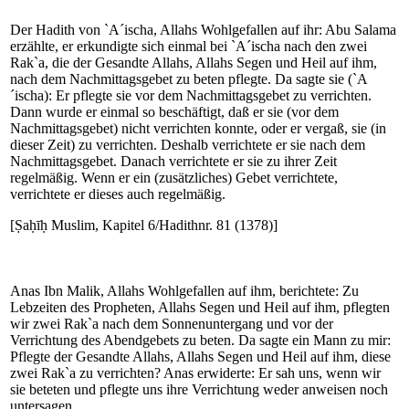
Der Hadith von `A´ischa, Allahs Wohlgefallen auf ihr: Abu Salama
erzählte, er erkundigte sich einmal bei `A´ischa nach den zwei
Rak`a, die der Gesandte Allahs, Allahs Segen und Heil auf ihm,
nach dem Nachmittagsgebet zu beten pflegte. Da sagte sie (`A
´ischa): Er pflegte sie vor dem Nachmittagsgebet zu verrichten.
Dann wurde er einmal so beschäftigt, daß er sie (vor dem
Nachmittagsgebet) nicht verrichten konnte, oder er vergaß, sie (in
dieser Zeit) zu verrichten. Deshalb verrichtete er sie nach dem
Nachmittagsgebet. Danach verrichtete er sie zu ihrer Zeit
regelmäßig. Wenn er ein (zusätzliches) Gebet verrichtete,
verrichtete er dieses auch regelmäßig.
[Ṣaḥīḥ Muslim, Kapitel 6/Hadithnr. 81 (1378)]
Anas Ibn Malik, Allahs Wohlgefallen auf ihm, berichtete: Zu
Lebzeiten des Propheten, Allahs Segen und Heil auf ihm, pflegten
wir zwei Rak`a nach dem Sonnenuntergang und vor der
Verrichtung des Abendgebets zu beten. Da sagte ein Mann zu mir:
Pflegte der Gesandte Allahs, Allahs Segen und Heil auf ihm, diese
zwei Rak`a zu verrichten? Anas erwiderte: Er sah uns, wenn wir
sie beteten und pflegte uns ihre Verrichtung weder anweisen noch
untersagen.