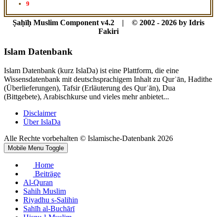
9
Ṣaḥīḥ Muslim Component v4.2 | © 2002 - 2026 by Idris
Fakiri
Islam Datenbank
Islam Datenbank (kurz IslaDa) ist eine Plattform, die eine
Wissensdatenbank mit deutschsprachigem Inhalt zu Qurʾān, Hadithe
(Überlieferungen), Tafsir (Erläuterung des Qurʾān), Dua
(Bittgebete), Arabischkurse und vieles mehr anbietet...
Disclaimer
Über IslaDa
Alle Rechte vorbehalten © Islamische-Datenbank 2026
Mobile Menu Toggle
Home
Beiträge
Al-Quran
Sahih Muslim
Riyadhu s-Salihin
Sahīh al-Buchārī