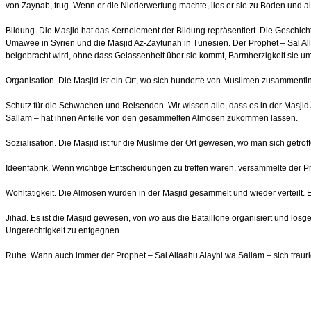
von Zaynab, trug. Wenn er die Niederwerfung machte, lies er sie zu Boden und al
Bildung. Die Masjid hat das Kernelement der Bildung repräsentiert. Die Geschicht
Umawee in Syrien und die Masjid Az-Zaytunah in Tunesien. Der Prophet – Sal All
beigebracht wird, ohne dass Gelassenheit über sie kommt, Barmherzigkeit sie u
Organisation. Die Masjid ist ein Ort, wo sich hunderte von Muslimen zusammenfi
Schutz für die Schwachen und Reisenden. Wir wissen alle, dass es in der Masji
Sallam – hat ihnen Anteile von den gesammelten Almosen zukommen lassen.
Sozialisation. Die Masjid ist für die Muslime der Ort gewesen, wo man sich get
Ideenfabrik. Wenn wichtige Entscheidungen zu treffen waren, versammelte der Pr
Wohltätigkeit. Die Almosen wurden in der Masjid gesammelt und wieder verteilt. E
Jihad. Es ist die Masjid gewesen, von wo aus die Bataillone organisiert und lo
Ungerechtigkeit zu entgegnen.
Ruhe. Wann auch immer der Prophet – Sal Allaahu Alayhi wa Sallam – sich traurig f