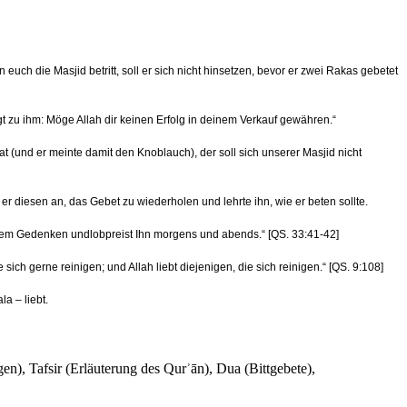
euch die Masjid betritt, soll er sich nicht hinsetzen, bevor er zwei Rakas gebetet
agt zu ihm: Möge Allah dir keinen Erfolg in deinem Verkauf gewähren.“
 (und er meinte damit den Knoblauch), der soll sich unserer Masjid nicht
er diesen an, das Gebet zu wiederholen und lehrte ihn, wie er beten sollte.
ufigem Gedenken undlobpreist Ihn morgens und abends.“ [QS. 33:41-42]
ich gerne reinigen; und Allah liebt diejenigen, die sich reinigen.“ [QS. 9:108]
a – liebt.
en), Tafsir (Erläuterung des Qurʾān), Dua (Bittgebete),