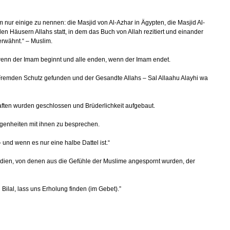
m nur einige zu nennen: die Masjid von Al-Azhar in Ägypten, die Masjid Al-
 Häusern Allahs statt, in dem das Buch von Allah rezitiert und einander
erwähnt.“ – Muslim.
, wenn der Imam beginnt und alle enden, wenn der Imam endet.
 Fremden Schutz gefunden und der Gesandte Allahs – Sal Allaahu Alayhi wa
haften wurden geschlossen und Brüderlichkeit aufgebaut.
legenheiten mit ihnen zu besprechen.
 und wenn es nur eine halbe Dattel ist.“
Podien, von denen aus die Gefühle der Muslime angespornt wurden, der
 Bilal, lass uns Erholung finden (im Gebet).”