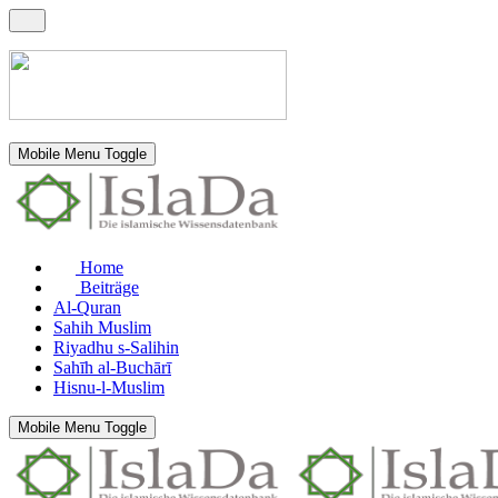
Mobile Menu Toggle
Home
Beiträge
Al-Quran
Sahih Muslim
Riyadhu s-Salihin
Sahīh al-Buchārī
Hisnu-l-Muslim
Mobile Menu Toggle