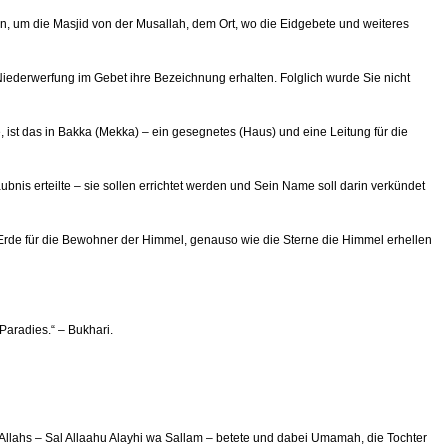
an, um die Masjid von der Musallah, dem Ort, wo die Eidgebete und weiteres
Niederwerfung im Gebet ihre Bezeichnung erhalten. Folglich wurde Sie nicht
 ist das in Bakka (Mekka) – ein gesegnetes (Haus) und eine Leitung für die
bnis erteilte – sie sollen errichtet werden und Sein Name soll darin verkündet
 Erde für die Bewohner der Himmel, genauso wie die Sterne die Himmel erhellen
Paradies.“ – Bukhari.
 Allahs – Sal Allaahu Alayhi wa Sallam – betete und dabei Umamah, die Tochter