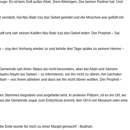
euge: Es ist kein Gott außer Allah, Dem Alleinigen, Der keinen Partner hat. Und
verstarb, hat Abu Bakr (ra) das Gebet geleitet und die Moschee war gefüllt mit
t und sah seinen Kalifen Abu Bakr (ra) das Gebet leiten. Der Prophet – Sal
lam – zog den Vorhang wieder zu und kehrte drei Tage später zu seinem Herren –
 Gemeinde sah ihren Status als nicht besonders, aber bei Allah und Seinem
laahu Alayhi wa Sallam – zu informieren, um ihn nicht zu stören. Am nächsten
lam – von ihrem ableben und dass sie ihn nicht stören wollten. Der Prophet –
des Stammes begraben und angebetet wird. In anderen Plätzen, ist es ein Ort, wo
o dass die Gemeinde sogar zum Entschluss kommt, den Ort in ein Museum oder eine
 „die Erde wurde für mich zu einer Masjid gemacht“ –Bukhari.