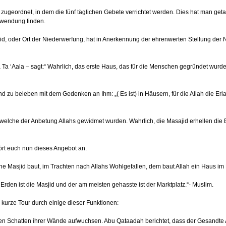
zugeordnet, in dem die fünf täglichen Gebete verrichtet werden. Dies hat man get
Anwendung finden.
id, oder Ort der Niederwerfung, hat in Anerkennung der ehrenwerten Stellung der 
Ta ‘Aala – sagt:“ Wahrlich, das erste Haus, das für die Menschen gegründet wurde,
zu beleben mit dem Gedenken an Ihm: „( Es ist) in Häusern, für die Allah die Erlau
 welche der Anbetung Allahs gewidmet wurden. Wahrlich, die Masajid erhellen die
ört euch nun dieses Angebot an.
ne Masjid baut, im Trachten nach Allahs Wohlgefallen, dem baut Allah ein Haus im 
 Erden ist die Masjid und der am meisten gehasste ist der Marktplatz.“- Muslim.
e kurze Tour durch einige dieser Funktionen:
in den Schatten ihrer Wände aufwuchsen. Abu Qataadah berichtet, dass der Gesandte