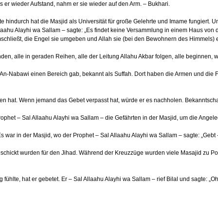
s er wieder Aufstand, nahm er sie wieder auf den Arm. – Bukhari.
e hindurch hat die Masjid als Universität für große Gelehrte und Imame fungiert. U
aahu Alayhi wa Sallam – sagte: „Es findet keine Versammlung in einem Haus von den
mschließt, die Engel sie umgeben und Allah sie (bei den Bewohnern des Himmels) 
nden, alle in geraden Reihen, alle der Leitung Allahu Akbar folgen, alle beginnen
d An-Nabawi einen Bereich gab, bekannt als Suffah. Dort haben die Armen und die
roffen hat. Wenn jemand das Gebet verpasst hat, würde er es nachholen. Bekanntsc
ophet – Sal Allaahu Alayhi wa Sallam – die Gefährten in der Masjid, um die Ange
s war in der Masjid, wo der Prophet – Sal Allaahu Alayhi wa Sallam – sagte: „Gebt -
sgeschickt wurden für den Jihad. Während der Kreuzzüge wurden viele Masajid zu 
ühlte, hat er gebetet. Er – Sal Allaahu Alayhi wa Sallam – rief Bilal und sagte: „Oh