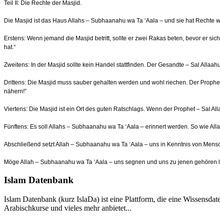
Teil II: Die Rechte der Masjid.
Die Masjid ist das Haus Allahs – Subhaanahu wa Ta ‘Aala – und sie hat Rechte 
Erstens: Wenn jemand die Masjid betritt, sollte er zwei Rakas beten, bevor er sich
hat.“
Zweitens: In der Masjid sollte kein Handel stattfinden. Der Gesandte – Sal Allaa
Drittens: Die Masjid muss sauber gehalten werden und wohl riechen. Der Prophet 
nähern!”
Viertens: Die Masjid ist ein Ort des guten Ratschlags. Wenn der Prophet – Sal Al
Fünftens: Es soll Allahs – Subhaanahu wa Ta ‘Aala – erinnert werden. So wie All
Abschließend setzt Allah – Subhaanahu wa Ta ‘Aala – uns in Kenntnis von Menschen,
Möge Allah – Subhaanahu wa Ta ‘Aala – uns segnen und uns zu jenen gehören las
Islam Datenbank
Islam Datenbank (kurz IslaDa) ist eine Plattform, die eine Wissensda
Arabischkurse und vieles mehr anbietet...