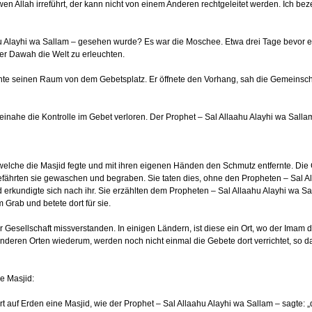
en Allah irreführt, der kann nicht von einem Anderen rechtgeleitet werden. Ich bez
hu Alayhi wa Sallam – gesehen wurde? Es war die Moschee. Etwa drei Tage bevor er 
er Dawah die Welt zu erleuchten.
te seinen Raum von dem Gebetsplatz. Er öffnete den Vorhang, sah die Gemeinschaf
.
beinahe die Kontrolle im Gebet verloren. Der Prophet – Sal Allaahu Alayhi wa Sal
welche die Masjid fegte und mit ihren eigenen Händen den Schmutz entfernte. Die
efährten sie gewaschen und begraben. Sie taten dies, ohne den Propheten – Sal Al
erkundigte sich nach ihr. Sie erzählten dem Propheten – Sal Allaahu Alayhi wa Sal
m Grab und betete dort für sie.
r Gesellschaft missverstanden. In einigen Ländern, ist diese ein Ort, wo der Imam 
In anderen Orten wiederum, werden noch nicht einmal die Gebete dort verrichtet, s
ie Masjid:
Ort auf Erden eine Masjid, wie der Prophet – Sal Allaahu Alayhi wa Sallam – sagte: