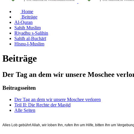
Home
Beiträge
Al-Quran
Sahih Muslim
Riyadhu s-Salihin
Sahīh al-Buchārī
Hisnu-l-Muslim
Beiträge
Der Tag an dem wir unsere Moschee verlo
Beitragsseiten
Der Tag an dem wir unsere Moschee verloren
Teil II: Die Rechte der Masjid
Alle Seiten
Alles Lob gebührt Allah, wir loben Ihn, rufen Ihn um Hilfe, bitten Ihn um Verg