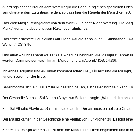
Allerdings hat der Brauch dem Wort Masjid die Bedeutung eines speziellen Ortes 
verrichtet werden, zu unterscheiden, so dass hier die Regeln der Masjid keine 
Das Wort Masjid ist abgeleitet von dem Wort Sujud oder Niederwerfung. Die Masj
Marka‘ genannt, abgeleitet von Ruku‘ oder ähnliches.
Das erste errichtete Haus Allahs auf Erden war die Kaba. Allah – Subhaanahu wa 
Welten.“ [QS. 3:96].
Und Allah – Subhaanahu wa Ta ‘Aala – hat uns befohlen, die Masajid zu ehren und 
werden.Darin preisen (sie) Ihn am Morgen und am Abend.“ [QS. 24:36].
Ibn Abbas, Mujahid und Al-Hasan kommentierten: Die „Häuser“ sind die Masajid,
für die Bewohner der Erde.
Jeder möchte sich ein Haus zum Ruhestand bauen, auf das er stolz sein kann. H
Der Gesandte Allahs – Sal Allaahu Alayhi wa Sallam – sagte: „Wer auch immer ei
Er – Sal Allaahu Alayhi wa Sallam – sagte auch: „Der am meisten geliebte Ort auf
Der Masjid kamen in der Geschichte eine Vielfalt von Funktionen zu. Es folgt ein
Kinder: Die Masjid war ein Ort, zu dem die Kinder ihre Eltern begleiteten und 