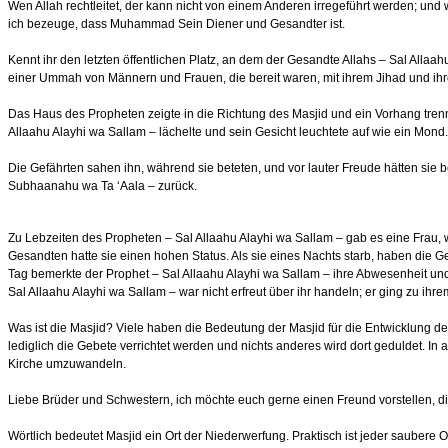
Wen Allah rechtleitet, der kann nicht von einem Anderen irregeführt werden; und w
ich bezeuge, dass Muhammad Sein Diener und Gesandter ist.
Kennt ihr den letzten öffentlichen Platz, an dem der Gesandte Allahs – Sal Allaa
einer Ummah von Männern und Frauen, die bereit waren, mit ihrem Jihad und ihr
Das Haus des Propheten zeigte in die Richtung des Masjid und ein Vorhang trenn
Allaahu Alayhi wa Sallam – lächelte und sein Gesicht leuchtete auf wie ein Mond
Die Gefährten sahen ihn, während sie beteten, und vor lauter Freude hätten sie 
Subhaanahu wa Ta ‘Aala – zurück.
Zu Lebzeiten des Propheten – Sal Allaahu Alayhi wa Sallam – gab es eine Frau, 
Gesandten hatte sie einen hohen Status. Als sie eines Nachts starb, haben die G
Tag bemerkte der Prophet – Sal Allaahu Alayhi wa Sallam – ihre Abwesenheit und 
Sal Allaahu Alayhi wa Sallam – war nicht erfreut über ihr handeln; er ging zu ihre
Was ist die Masjid? Viele haben die Bedeutung der Masjid für die Entwicklung de
lediglich die Gebete verrichtet werden und nichts anderes wird dort geduldet. 
Kirche umzuwandeln.
Liebe Brüder und Schwestern, ich möchte euch gerne einen Freund vorstellen, d
Wörtlich bedeutet Masjid ein Ort der Niederwerfung. Praktisch ist jeder saubere 