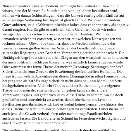
Nun aber wieder zurück zu meinem ursprünglichen Gedanken. Da wir nun
wissen, dass der Mensch 24 Stunden lang von jeglichem beeinflusst wird,
können wir daraus Schlussfolgern, dass die Umwelt einen großen Einfluss auf
seine geistige Verfassung hat: Input ist gleich Output. Wenn wir jemandem
Gutes anbieten, ist die Wahrscheinlichkeit höher, dass er eher positiv als negativ
darauf reagiert. Hierfür gibt es natürlich keine Garantien, doch wir reden
weniger davon als vielmehr von einer deutlichen Tendenz. Wenn wir nun
jemandem schlechtes vorsetzen, wissen wir, mit welchen Konsequenzen wir
rechnen müssen. Obwohl bekannt ist, dass die Medien insbesondere das
Fernsehen einen großen Anteil am Schaden der Gesellschaft trägt, besteht
seitens der Regierung kein Bedarf an Veränderung der Medienlandschaft. Die
Untätigkeit begründet sich vor allen Dingen aus den wirtschaftlichen Interessen
der auch politisch mächtigen Konzerne, was natürlich keiner zugeben würde.
Oder warum ist das letzte Thema der meisten Reportage-Sendungen der Sex?
Sicherlich nicht zum Zwecke der Erweiterung des kulturellen Horizonts. Die
Frage ist nur, welche Auswirkungen dieses Überangebot in allen Formen an Sex
bei jung und alt hat? Es trägt sicherlich nicht dazu bei, dass Moral und Sitte
hochgehalten werden. Vielmehr führt es zu einer Enthemmung der eigenen
Triebe, mit denen der eine schlechter umgehen kann als der andere.
Verantwortungslos und gefährlich ist es, diese Triebe zu fördern, wo sie doch
geschaffen sind unterdrückt zu werden, damit überhaupt ein Leben in
Zivilisation gewährleistet wird. Und es bedarf keines Fernsehpsychiaters, der
dieses Thema tot redet, um solche Sendungen zu verurteilen. Dabei meine ich
auch jene, die Gewalt verherrlichen oder nachmittags Familienfehden
ausfechten lassen. Die Bandbreite an Schund im Fernsehen wächst täglich und
eine Umkehr scheint nicht mehr möglich.
Die vielleicht herausragendste nützliche aber auch durchaus gefährliche