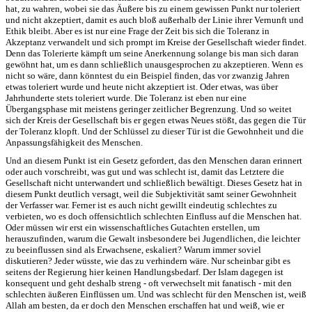
hat, zu wahren, wobei sie das Äußere bis zu einem gewissen Punkt nur toleriert
und nicht akzeptiert, damit es auch bloß außerhalb der Linie ihrer Vernunft und
Ethik bleibt. Aber es ist nur eine Frage der Zeit bis sich die Toleranz in
Akzeptanz verwandelt und sich prompt im Kreise der Gesellschaft wieder findet.
Denn das Tolerierte kämpft um seine Anerkennung solange bis man sich daran
gewöhnt hat, um es dann schließlich unausgesprochen zu akzeptieren. Wenn es
nicht so wäre, dann könntest du ein Beispiel finden, das vor zwanzig Jahren
etwas toleriert wurde und heute nicht akzeptiert ist. Oder etwas, was über
Jahrhunderte stets toleriert wurde. Die Toleranz ist eben nur eine
Übergangsphase mit meistens geringer zeitlicher Begrenzung. Und so weitet
sich der Kreis der Gesellschaft bis er gegen etwas Neues stößt, das gegen die Tür
der Toleranz klopft. Und der Schlüssel zu dieser Tür ist die Gewohnheit und die
Anpassungsfähigkeit des Menschen.
Und an diesem Punkt ist ein Gesetz gefordert, das den Menschen daran erinnert
oder auch vorschreibt, was gut und was schlecht ist, damit das Letztere die
Gesellschaft nicht unterwandert und schließlich bewältigt. Dieses Gesetz hat in
diesem Punkt deutlich versagt, weil die Subjektivität samt seiner Gewohnheit
der Verfasser war. Ferner ist es auch nicht gewillt eindeutig schlechtes zu
verbieten, wo es doch offensichtlich schlechten Einfluss auf die Menschen hat.
Oder müssen wir erst ein wissenschaftliches Gutachten erstellen, um
herauszufinden, warum die Gewalt insbesondere bei Jugendlichen, die leichter
zu beeinflussen sind als Erwachsene, eskaliert? Warum immer soviel
diskutieren? Jeder wüsste, wie das zu verhindern wäre. Nur scheinbar gibt es
seitens der Regierung hier keinen Handlungsbedarf. Der Islam dagegen ist
konsequent und geht deshalb streng - oft verwechselt mit fanatisch - mit den
schlechten äußeren Einflüssen um. Und was schlecht für den Menschen ist, weiß
Allah am besten, da er doch den Menschen erschaffen hat und weiß, wie er