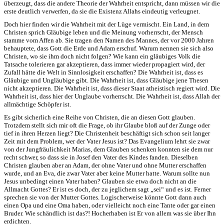
überzeugt, dass die andere Theorie der Wahrheit entspricht, dann müssen wir die
erste deutlich verwerfen, da sie die Existenz Allahs eindeutig verleugnet.
Doch hier finden wir die Wahrheit mit der Lüge vermischt. Ein Land, in dem
Christen sprich Gläubige leben und die Meinung vorherrscht, der Mensch
stamme vom Affen ab. Sie tragen den Namen des Mannes, der vor 2000 Jahren
behauptete, dass Gott die Erde und Adam erschuf. Warum nennen sie sich also
Christen, wo sie ihm doch nicht folgen? Wie kann ein gläubiges Volk die
Tatsache tolerieren gar akzeptieren, dass immer wieder propagiert wird, der
Zufall hätte die Welt in Sinnlosigkeit erschaffen? Die Wahrheit ist, dass es
Gläubige und Ungläubige gibt. Die Wahrheit ist, dass Gläubige jene Thesen
nicht akzeptieren. Die Wahrheit ist, dass dieser Staat atheistisch regiert wird. Die
Wahrheit ist, dass hier der Unglaube vorherrscht. Die Wahrheit ist, dass Allah der
allmächtige Schöpfer ist.
Es gibt sicherlich eine Reihe von Christen, die an diesen Gott glauben.
Trotzdem stellt sich mir oft die Frage, ob ihr Glaube bloß auf der Zunge oder
tief in ihren Herzen liegt? Die Christenheit beschäftigt sich schon seit langer
Zeit mit dem Problem, wer der Vater Jesus ist? Das Evangelium lehrt sie zwar
von der Jungfräulichkeit Marias, dem Glauben schenken konnten sie dem nur
recht schwer, so dass sie in Josef den Vater des Kindes fanden. Dieselben
Christen glauben aber an Adam, der ohne Vater und ohne Mutter erschaffen
wurde, und an Eva, die zwar Vater aber keine Mutter hatte. Warum sollte nun
Jesus unbedingt einen Vater haben? Glauben sie etwa doch nicht an die
Allmacht Gottes? Er ist es doch, der zu jeglichem sagt „sei“ und es ist. Ferner
sprechen sie von der Mutter Gottes. Logischerweise könnte Gott dann auch
einen Opa und eine Oma haben, oder vielleicht noch eine Tante oder gar einen
Bruder. Wie schändlich ist das?! Hocherhaben ist Er von allem was sie über Ihn
erdichten.