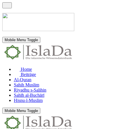
Mobile Menu Toggle
Home
Beiträge
Al-Quran
Sahih Muslim
Riyadhu s-Salihin
Sahīh al-Buchārī
Hisnu-l-Muslim
Mobile Menu Toggle