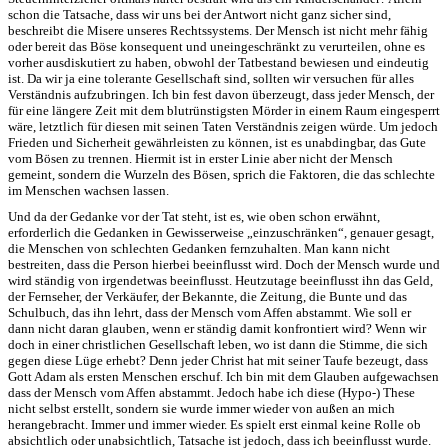
schon die Tatsache, dass wir uns bei der Antwort nicht ganz sicher sind,
beschreibt die Misere unseres Rechtssystems. Der Mensch ist nicht mehr fähig
oder bereit das Böse konsequent und uneingeschränkt zu verurteilen, ohne es
vorher ausdiskutiert zu haben, obwohl der Tatbestand bewiesen und eindeutig
ist. Da wir ja eine tolerante Gesellschaft sind, sollten wir versuchen für alles
Verständnis aufzubringen. Ich bin fest davon überzeugt, dass jeder Mensch, der
für eine längere Zeit mit dem blutrünstigsten Mörder in einem Raum eingesperrt
wäre, letztlich für diesen mit seinen Taten Verständnis zeigen würde. Um jedoch
Frieden und Sicherheit gewährleisten zu können, ist es unabdingbar, das Gute
vom Bösen zu trennen. Hiermit ist in erster Linie aber nicht der Mensch
gemeint, sondern die Wurzeln des Bösen, sprich die Faktoren, die das schlechte
im Menschen wachsen lassen.
Und da der Gedanke vor der Tat steht, ist es, wie oben schon erwähnt,
erforderlich die Gedanken in Gewisserweise „einzuschränken“, genauer gesagt,
die Menschen von schlechten Gedanken fernzuhalten. Man kann nicht
bestreiten, dass die Person hierbei beeinflusst wird. Doch der Mensch wurde und
wird ständig von irgendetwas beeinflusst. Heutzutage beeinflusst ihn das Geld,
der Fernseher, der Verkäufer, der Bekannte, die Zeitung, die Bunte und das
Schulbuch, das ihn lehrt, dass der Mensch vom Affen abstammt. Wie soll er
dann nicht daran glauben, wenn er ständig damit konfrontiert wird? Wenn wir
doch in einer christlichen Gesellschaft leben, wo ist dann die Stimme, die sich
gegen diese Lüge erhebt? Denn jeder Christ hat mit seiner Taufe bezeugt, dass
Gott Adam als ersten Menschen erschuf. Ich bin mit dem Glauben aufgewachsen
dass der Mensch vom Affen abstammt. Jedoch habe ich diese (Hypo-) These
nicht selbst erstellt, sondern sie wurde immer wieder von außen an mich
herangebracht. Immer und immer wieder. Es spielt erst einmal keine Rolle ob
absichtlich oder unabsichtlich, Tatsache ist jedoch, dass ich beeinflusst wurde.