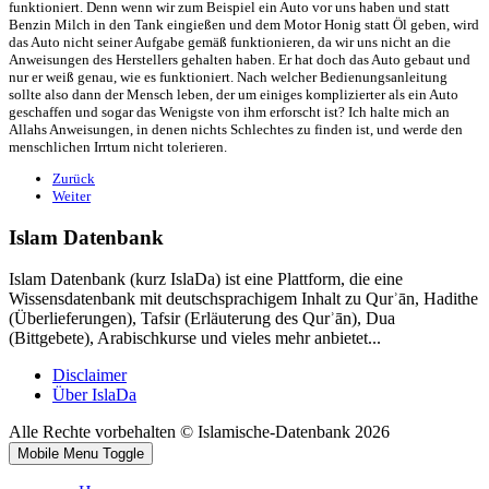
funktioniert. Denn wenn wir zum Beispiel ein Auto vor uns haben und statt
Benzin Milch in den Tank eingießen und dem Motor Honig statt Öl geben, wird
das Auto nicht seiner Aufgabe gemäß funktionieren, da wir uns nicht an die
Anweisungen des Herstellers gehalten haben. Er hat doch das Auto gebaut und
nur er weiß genau, wie es funktioniert. Nach welcher Bedienungsanleitung
sollte also dann der Mensch leben, der um einiges komplizierter als ein Auto
geschaffen und sogar das Wenigste von ihm erforscht ist? Ich halte mich an
Allahs Anweisungen, in denen nichts Schlechtes zu finden ist, und werde den
menschlichen Irrtum nicht tolerieren.
Zurück
Weiter
Islam Datenbank
Islam Datenbank (kurz IslaDa) ist eine Plattform, die eine
Wissensdatenbank mit deutschsprachigem Inhalt zu Qurʾān, Hadithe
(Überlieferungen), Tafsir (Erläuterung des Qurʾān), Dua
(Bittgebete), Arabischkurse und vieles mehr anbietet...
Disclaimer
Über IslaDa
Alle Rechte vorbehalten © Islamische-Datenbank 2026
Mobile Menu Toggle